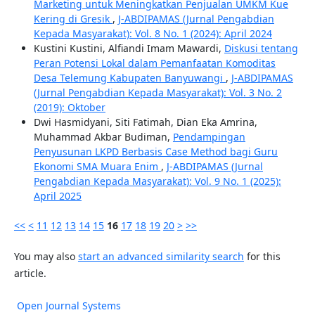
Marketing untuk Meningkatkan Penjualan UMKM Kue
Kering di Gresik
,
J-ABDIPAMAS (Jurnal Pengabdian
Kepada Masyarakat): Vol. 8 No. 1 (2024): April 2024
Kustini Kustini, Alfiandi Imam Mawardi,
Diskusi tentang
Peran Potensi Lokal dalam Pemanfaatan Komoditas
Desa Telemung Kabupaten Banyuwangi
,
J-ABDIPAMAS
(Jurnal Pengabdian Kepada Masyarakat): Vol. 3 No. 2
(2019): Oktober
Dwi Hasmidyani, Siti Fatimah, Dian Eka Amrina,
Muhammad Akbar Budiman,
Pendampingan
Penyusunan LKPD Berbasis Case Method bagi Guru
Ekonomi SMA Muara Enim
,
J-ABDIPAMAS (Jurnal
Pengabdian Kepada Masyarakat): Vol. 9 No. 1 (2025):
April 2025
<<
<
11
12
13
14
15
16
17
18
19
20
>
>>
You may also
start an advanced similarity search
for this
article.
Open Journal Systems