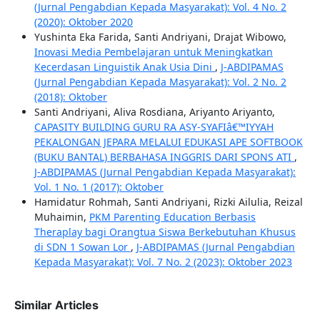
(Jurnal Pengabdian Kepada Masyarakat): Vol. 4 No. 2
(2020): Oktober 2020
Yushinta Eka Farida, Santi Andriyani, Drajat Wibowo,
Inovasi Media Pembelajaran untuk Meningkatkan
Kecerdasan Linguistik Anak Usia Dini
,
J-ABDIPAMAS
(Jurnal Pengabdian Kepada Masyarakat): Vol. 2 No. 2
(2018): Oktober
Santi Andriyani, Aliva Rosdiana, Ariyanto Ariyanto,
CAPASITY BUILDING GURU RA ASY-SYAFIâ€™IYYAH
PEKALONGAN JEPARA MELALUI EDUKASI APE SOFTBOOK
(BUKU BANTAL) BERBAHASA INGGRIS DARI SPONS ATI
,
J-ABDIPAMAS (Jurnal Pengabdian Kepada Masyarakat):
Vol. 1 No. 1 (2017): Oktober
Hamidatur Rohmah, Santi Andriyani, Rizki Ailulia, Reizal
Muhaimin,
PKM Parenting Education Berbasis
Theraplay bagi Orangtua Siswa Berkebutuhan Khusus
di SDN 1 Sowan Lor
,
J-ABDIPAMAS (Jurnal Pengabdian
Kepada Masyarakat): Vol. 7 No. 2 (2023): Oktober 2023
Similar Articles