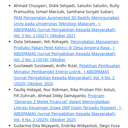
Ahmad Chusyairi, Didik Setiyadi, Saludin Saludin, Rully
Pramudita, Ismail Marzuki, Samhana Suryati Subari,
PKM Pengenalan Augmented 3D Reality Menggunakan
Unity pada Universitas Teknologi Mataram
,
J-
ABDIPAMAS (Jurnal Pengabdian Kepada Masyarakat):
Vol. 5 No. 2 (2021): Oktober 2021
Duta Setiawan, Yeti Rohayeti,
Peningkatan Manajemen
Produksi Pakan Pelet Kelinci di Desa Ampera Raya
,
J-
ABDIPAMAS (Jurnal Pengabdian Kepada Masyarakat):
Vol. 2 No. 2 (2018): Oktober
Susilawati Susilawati, Ardhi Rizal,
Pelatihan Pembuatan
Miniatur Pembangkit Energi Listrik
,
J-ABDIPAMAS
(Jurnal Pengabdian Kepada Masyarakat): Vol. 4 No. 2
(2020): Oktober 2020
Taufiq Hidayat, Nur Rohman, Rika Pristian Fitri Astuti,
Fifi Zuhriah, Ahmad Dikky Damayanto,
Program
“Generasi Z Melek Financial” dalam Meningkatkan
Literasi Keuangan Siswa SMP Islam Terpadu Ngasem
,
J-
ABDIPAMAS (Jurnal Pengabdian Kepada Masyarakat):
Vol. 9 No. 2 (2025): Oktober 2025
Sudarma Dita Wijayanti, Endrika Widyastuti, Dego Yusa