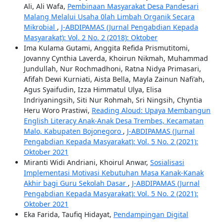
Ali, Ali Wafa,
Pembinaan Masyarakat Desa Pandesari
Malang Melalui Usaha 0lah Limbah Organik Secara
Mikrobial
,
J-ABDIPAMAS (Jurnal Pengabdian Kepada
Masyarakat): Vol. 2 No. 2 (2018): Oktober
Ima Kulama Gutami, Anggita Refida Prismutitomi,
Jovanny Cynthia Laverda, Khoirun Nikmah, Muhammad
Jundullah, Nur Rochmadhoni, Ratna Nidya Primasari,
Afifah Dewi Kurniati, Aista Bella, Mayla Zainun Nafi'ah,
Agus Syaifudin, Izza Himmatul Ulya, Elisa
Indriyaningsih, Siti Nur Rohmah, Sri Ningsih, Chyntia
Heru Woro Prastiwi,
Reading Aloud: Upaya Membangun
English Literacy Anak-Anak Desa Trembes, Kecamatan
Malo, Kabupaten Bojonegoro
,
J-ABDIPAMAS (Jurnal
Pengabdian Kepada Masyarakat): Vol. 5 No. 2 (2021):
Oktober 2021
Miranti Widi Andriani, Khoirul Anwar,
Sosialisasi
Implementasi Motivasi Kebutuhan Masa Kanak-Kanak
Akhir bagi Guru Sekolah Dasar
,
J-ABDIPAMAS (Jurnal
Pengabdian Kepada Masyarakat): Vol. 5 No. 2 (2021):
Oktober 2021
Eka Farida, Taufiq Hidayat,
Pendampingan Digital