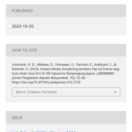
PUBLISHED
2023-10-20
HOW TO CITE
Yulistianti, H. D., Wibowo, D., Himawati, U., Fatimah, E., Andriyani, S., &
Rohmah, H. (2023). Inovasi Media Storytelling berbasis Pop Up Frame bagi
Guru Anak Usia Dini Di KB Isykarima Banjaragung Jepara.
J-ABDIPAMAS
(Jurnal Pengabdian Kepada Masyarakat)
,
7
(2), 55–66.
https://doi.org/10.30734/j-abdipamas.v7i2.2726
More Citation Formats
ISSUE