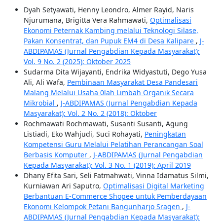
Dyah Setyawati, Henny Leondro, Almer Rayid, Naris
Njurumana, Brigitta Vera Rahmawati,
Optimalisasi
Ekonomi Peternak Kambing melalui Teknologi Silase,
Pakan Konsentrat, dan Pupuk EM4 di Desa Kalipare
,
J-
ABDIPAMAS (Jurnal Pengabdian Kepada Masyarakat):
Vol. 9 No. 2 (2025): Oktober 2025
Sudarma Dita Wijayanti, Endrika Widyastuti, Dego Yusa
Ali, Ali Wafa,
Pembinaan Masyarakat Desa Pandesari
Malang Melalui Usaha 0lah Limbah Organik Secara
Mikrobial
,
J-ABDIPAMAS (Jurnal Pengabdian Kepada
Masyarakat): Vol. 2 No. 2 (2018): Oktober
Rochmawati Rochmawati, Susanti Susanti, Agung
Listiadi, Eko Wahjudi, Suci Rohayati,
Peningkatan
Kompetensi Guru Melalui Pelatihan Perancangan Soal
Berbasis Komputer
,
J-ABDIPAMAS (Jurnal Pengabdian
Kepada Masyarakat): Vol. 3 No. 1 (2019): April 2019
Dhany Efita Sari, Seli Fatmahwati, Vinna Idamatus Silmi,
Kurniawan Ari Saputro,
Optimalisasi Digital Marketing
Berbantuan E-Commerce Shopee untuk Pemberdayaan
Ekonomi Kelompok Petani Bangunharjo Sragen
,
J-
ABDIPAMAS (Jurnal Pengabdian Kepada Masyarakat):