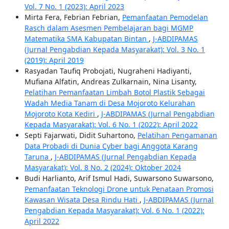
Vol. 7 No. 1 (2023): April 2023
Mirta Fera, Febrian Febrian,
Pemanfaatan Pemodelan
Rasch dalam Asesmen Pembelajaran bagi MGMP
Matematika SMA Kabupatan Bintan
,
J-ABDIPAMAS
(Jurnal Pengabdian Kepada Masyarakat): Vol. 3 No. 1
(2019): April 2019
Rasyadan Taufiq Probojati, Nugraheni Hadiyanti,
Mufiana Alfatin, Andreas Zulkarnain, Nina Lisanty,
Pelatihan Pemanfaatan Limbah Botol Plastik Sebagai
Wadah Media Tanam di Desa Mojoroto Kelurahan
Mojoroto Kota Kediri
,
J-ABDIPAMAS (Jurnal Pengabdian
Kepada Masyarakat): Vol. 6 No. 1 (2022): April 2022
Septi Fajarwati, Didit Suhartono,
Pelatihan Pengamanan
Data Probadi di Dunia Cyber bagi Anggota Karang
Taruna
,
J-ABDIPAMAS (Jurnal Pengabdian Kepada
Masyarakat): Vol. 8 No. 2 (2024): Oktober 2024
Budi Harlianto, Arif Ismul Hadi, Suwarsono Suwarsono,
Pemanfaatan Teknologi Drone untuk Penataan Promosi
Kawasan Wisata Desa Rindu Hati
,
J-ABDIPAMAS (Jurnal
Pengabdian Kepada Masyarakat): Vol. 6 No. 1 (2022):
April 2022