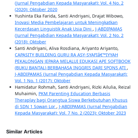
(Jurnal Pengabdian Kepada Masyarakat): Vol. 4 No. 2
(2020): Oktober 2020
Yushinta Eka Farida, Santi Andriyani, Drajat Wibowo,
Inovasi Media Pembelajaran untuk Meningkatkan
Kecerdasan Linguistik Anak Usia Dini
,
J-ABDIPAMAS
(Jurnal Pengabdian Kepada Masyarakat): Vol. 2 No. 2
(2018): Oktober
Santi Andriyani, Aliva Rosdiana, Ariyanto Ariyanto,
CAPASITY BUILDING GURU RA ASY-SYAFIâ€™IYYAH
PEKALONGAN JEPARA MELALUI EDUKASI APE SOFTBOOK
(BUKU BANTAL) BERBAHASA INGGRIS DARI SPONS ATI
,
J-ABDIPAMAS (Jurnal Pengabdian Kepada Masyarakat):
Vol. 1 No. 1 (2017): Oktober
Hamidatur Rohmah, Santi Andriyani, Rizki Ailulia, Reizal
Muhaimin,
PKM Parenting Education Berbasis
Theraplay bagi Orangtua Siswa Berkebutuhan Khusus
di SDN 1 Sowan Lor
,
J-ABDIPAMAS (Jurnal Pengabdian
Kepada Masyarakat): Vol. 7 No. 2 (2023): Oktober 2023
Similar Articles