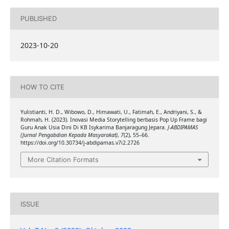
PUBLISHED
2023-10-20
HOW TO CITE
Yulistianti, H. D., Wibowo, D., Himawati, U., Fatimah, E., Andriyani, S., &
Rohmah, H. (2023). Inovasi Media Storytelling berbasis Pop Up Frame bagi
Guru Anak Usia Dini Di KB Isykarima Banjaragung Jepara.
J-ABDIPAMAS
(Jurnal Pengabdian Kepada Masyarakat)
,
7
(2), 55–66.
https://doi.org/10.30734/j-abdipamas.v7i2.2726
More Citation Formats
ISSUE