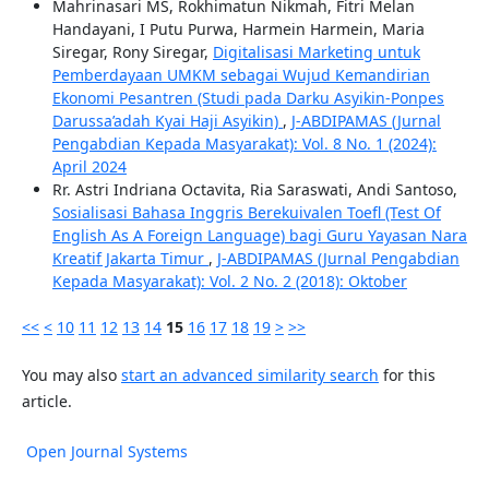
Mahrinasari MS, Rokhimatun Nikmah, Fitri Melan
Handayani, I Putu Purwa, Harmein Harmein, Maria
Siregar, Rony Siregar,
Digitalisasi Marketing untuk
Pemberdayaan UMKM sebagai Wujud Kemandirian
Ekonomi Pesantren (Studi pada Darku Asyikin-Ponpes
Darussa’adah Kyai Haji Asyikin)
,
J-ABDIPAMAS (Jurnal
Pengabdian Kepada Masyarakat): Vol. 8 No. 1 (2024):
April 2024
Rr. Astri Indriana Octavita, Ria Saraswati, Andi Santoso,
Sosialisasi Bahasa Inggris Berekuivalen Toefl (Test Of
English As A Foreign Language) bagi Guru Yayasan Nara
Kreatif Jakarta Timur
,
J-ABDIPAMAS (Jurnal Pengabdian
Kepada Masyarakat): Vol. 2 No. 2 (2018): Oktober
<<
<
10
11
12
13
14
15
16
17
18
19
>
>>
You may also
start an advanced similarity search
for this
article.
Open Journal Systems