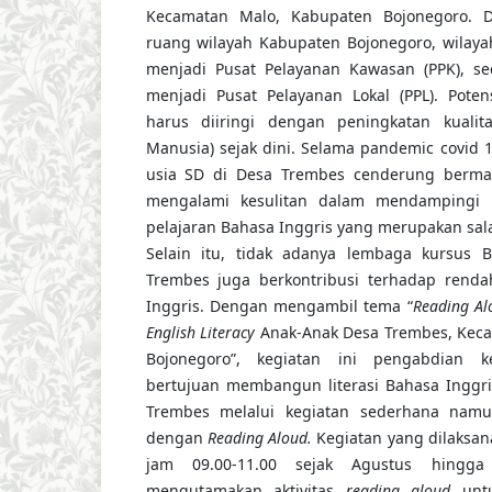
Kecamatan Malo, Kabupaten Bojonegoro. D
ruang wilayah Kabupaten Bojonegoro, wilay
menjadi Pusat Pelayanan Kawasan (PPK), s
menjadi Pusat Pelayanan Lokal (PPL). Potens
harus diiringi dengan peningkatan kual
Manusia) sejak dini. Selama pandemic covid 1
usia SD di Desa Trembes cenderung berma
mengalami kesulitan dalam mendampingi b
pelajaran Bahasa Inggris yang merupakan salah 
Selain itu, tidak adanya lembaga kursus 
Trembes juga berkontribusi terhadap rendah
Inggris. Dengan mengambil tema “
Reading Al
English Literacy
Anak-Anak Desa Trembes, Kec
Bojonegoro”, kegiatan ini pengabdian k
bertujuan membangun literasi Bahasa Inggri
Trembes melalui kegiatan sederhana namun
dengan
Reading Aloud.
Kegiatan yang dilaksan
jam 09.00-11.00 sejak Agustus hingg
mengutamakan aktivitas
reading aloud
untu