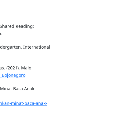
n Shared Reading:
h.
indergarten. International
s. (2021). Malo
o,_Bojonegoro
.
Minat Baca Anak
hkan-minat-baca-anak-