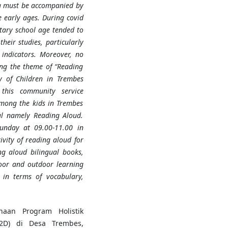
rea must be accompanied by
 early ages. During covid
tary school age tended to
their studies, particularly
 indicators. Moreover, no
king the theme of “Reading
cy of Children in Trembes
 this community service
mong the kids in Trembes
ul namely Reading Aloud.
unday at 09.00-11.00 in
vity of reading aloud for
ng aloud bilingual books,
door and outdoor learning
 in terms of vocabulary,
naan Program Holistik
2D) di Desa Trembes,