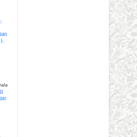
J-
isan
,
J-
r
mala
ED
ober
A