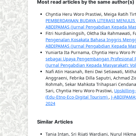
Most read articles by the same author(s)
Chyntia Heru Woro Prastiwi, Meiga Ratih Ti
PEMBERDAYAAN BUDAYA LITERASI MENULIS
ABDIPAMAS (Jurnal Pengabdian Kepada Masyar
Fitri Nurdianingsih, Oktha Ika Rahmawati, Fa
Pengenalan Kosakata Bahasa Inggris Meng
ABDIPAMAS (Jurnal Pengabdian Kepada Masyar
Yuniarta Ita Purnama, Chyntia Heru Woro Pra
sebagai Upaya Pengembangan Profesional 
(Jurnal Pengabdian Kepada Masyarakat): Vol. 
Nafi Atin Hasanah, Reni Dwi Setiawati, Mith
Anggraeni, Febrika Dilla Saputri, Achmad Zi
Rohmah, Sekar Mahkota Trihapsari Cendana W
Sari, Chyntia Heru Woro Prastiwi,
Upskillin
(Edu-Etno-Eco-Digital Tourism)
,
J-ABDIPAMAS
2024
Similar Articles
Tania Intan, Sri Rijati Wardiani, Nurul Hikm