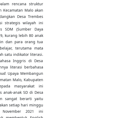
alam rencana struktur
ah Kecamatan Malo akan
edangkan Desa Trembes
i strategis wilayah ini
itas SDM (Sumber Daya
9, kurang lebih 80 anak
in dan para orang tua
elajar, terutama mata
satu indikator literasi.
Bahasa Inggris di Desa
nya literasi berbahasa
oud
: Upaya Membangun
amatan Malo, Kabupaten
epada masyarakat ini
s anak-anak SD di Desa
 sangat berarti yaitu
akan setiap hari minggu
a November 2021 ini
k membentuk English