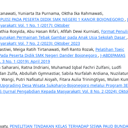
rtanawati, Yuniarta Ita Purnama, Oktha Ika Rahmawati,
 PUISI PADA PESERTA DIDIK SMK NEGERI 1 KANOR BOJONEGORO
,
akat): Vol. 1 No. 1 (2017): Oktober
thia Rosyida, Abu Hasan Rifa'i, Afifah Dewi Kurniati,
Format Penul
gunakan Permainan Tebak Gambar pada Anak Usia Sekolah Dasar
akat): Vol. 7 No. 2 (2023): Oktober 2023
stiwi, Meiga Ratih Tirtanawati, Refi Ranto Rozak,
Pelatihan Toeic
Pada Peserta Didik SMK Negeri Dander Bojonegoro
,
J-ABDIPAMAS
3 No. 1 (2019): April 2019
a Saharani, Ratna Indriani, Muhamad Iqbal Fachri Zulfani, Ludfi
dan Zulfa, Abdullah Gymnastiar, Sabila Nurfalah Ardiana, Nuzilatu
angi, Putri Nafisatul Aisyah, Fitara Aulia Triningtiyas, Wulan Ku
g-Upgrading Desa Wisata Sukoharjo-Bojonegoro melalui Program 3
 (Jurnal Pengabdian Kepada Masyarakat): Vol. 8 No. 2 (2024): Okt
ayaty,
PENELITIAN TINDAKAN KELAS TERHADAP SISWA PAUD BUND