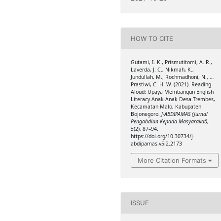
HOW TO CITE
Gutami, I. K., Prismutitomi, A. R.,
Laverda, J. C., Nikmah, K.,
Jundullah, M., Rochmadhoni, N., …
Prastiwi, C. H. W. (2021). Reading
Aloud: Upaya Membangun English
Literacy Anak-Anak Desa Trembes,
Kecamatan Malo, Kabupaten
Bojonegoro.
J-ABDIPAMAS (Jurnal
Pengabdian Kepada Masyarakat)
,
5
(2), 87–94.
https://doi.org/10.30734/j-
abdipamas.v5i2.2173
More Citation Formats
ISSUE