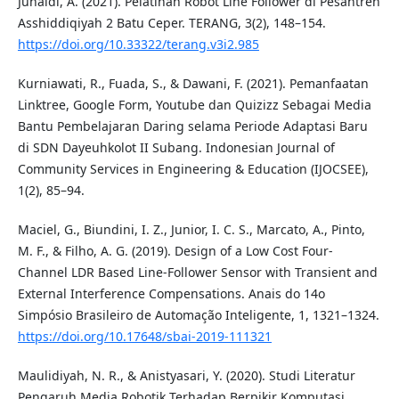
Junaidi, A. (2021). Pelatihan Robot Line Follower di Pesantren
Asshiddiqiyah 2 Batu Ceper. TERANG, 3(2), 148–154.
https://doi.org/10.33322/terang.v3i2.985
Kurniawati, R., Fuada, S., & Dawani, F. (2021). Pemanfaatan
Linktree, Google Form, Youtube dan Quizizz Sebagai Media
Bantu Pembelajaran Daring selama Periode Adaptasi Baru
di SDN Dayeuhkolot II Subang. Indonesian Journal of
Community Services in Engineering & Education (IJOCSEE),
1(2), 85–94.
Maciel, G., Biundini, I. Z., Junior, I. C. S., Marcato, A., Pinto,
M. F., & Filho, A. G. (2019). Design of a Low Cost Four-
Channel LDR Based Line-Follower Sensor with Transient and
External Interference Compensations. Anais do 14o
Simpósio Brasileiro de Automação Inteligente, 1, 1321–1324.
https://doi.org/10.17648/sbai-2019-111321
Maulidiyah, N. R., & Anistyasari, Y. (2020). Studi Literatur
Pengaruh Media Robotik Terhadap Berpikir Komputasi