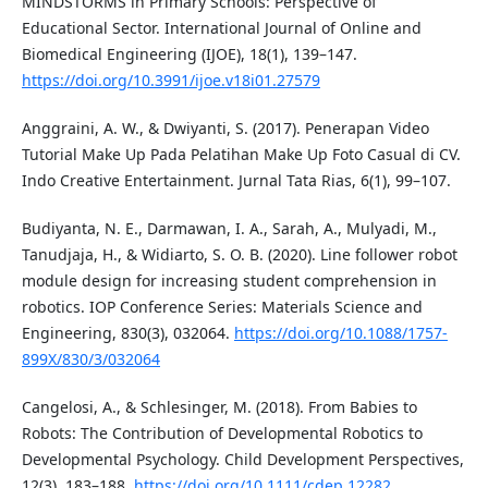
MINDSTORMS in Primary Schools: Perspective of
Educational Sector. International Journal of Online and
Biomedical Engineering (IJOE), 18(1), 139–147.
https://doi.org/10.3991/ijoe.v18i01.27579
Anggraini, A. W., & Dwiyanti, S. (2017). Penerapan Video
Tutorial Make Up Pada Pelatihan Make Up Foto Casual di CV.
Indo Creative Entertainment. Jurnal Tata Rias, 6(1), 99–107.
Budiyanta, N. E., Darmawan, I. A., Sarah, A., Mulyadi, M.,
Tanudjaja, H., & Widiarto, S. O. B. (2020). Line follower robot
module design for increasing student comprehension in
robotics. IOP Conference Series: Materials Science and
Engineering, 830(3), 032064.
https://doi.org/10.1088/1757-
899X/830/3/032064
Cangelosi, A., & Schlesinger, M. (2018). From Babies to
Robots: The Contribution of Developmental Robotics to
Developmental Psychology. Child Development Perspectives,
12(3), 183–188.
https://doi.org/10.1111/cdep.12282