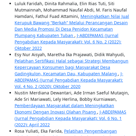
Luluk Faridah, Dinita Rahmalia, Elin Rias Tuti, Siti
Mutmainnah, Mohammad Naufal Abdi, M. Faris Naufal
Hamdani, Fathul Fuad Attamini,
Meningkatkan Nilai Jual
Kerupuk Bawang “Berkah” Melalui Perancangan Desain
Dan Media Promosi Di Desa Penidon Kecamatan
Plumpang Kabupaten Tuban
,
J-ABDIPAMAS (Jurnal
Pengabdian Kepada Masyarakat): Vol. 6 No. 2 (2022):
Oktober 2022
Esy Nur Aisyah, Maretha Ika Prajawati, Didik Wahyudi,
Pelatihan Sertifikasi Halal sebagai Strategi Membangun
Kepercayaan Konsumen bagi Masyarakat Desa
Gadingkulon, Kecamatan Dau, Kabupaten Malang
,
J-
ABDIPAMAS (Jurnal Pengabdian Kepada Masyarakat):
Vol. 4 No. 2 (2020): Oktober 2020
Nustin Merdiana Dewantari, Ade Irman Saeful Mutaqin,
Ade Sri Mariawati, Lely Herlina, Bobby Kurniawan,
Pemberdayaan Masyarakat dalam Meningkatkan
Ekonomi Dengan Inovasi Olahan Pisang
,
J-ABDIPAMAS
(Jurnal Pengabdian Kepada Masyarakat): Vol. 6 No. 1
(2022): April 2022
Rosa Yuliati, Eka Farida,
Pelatihan Pengembangan