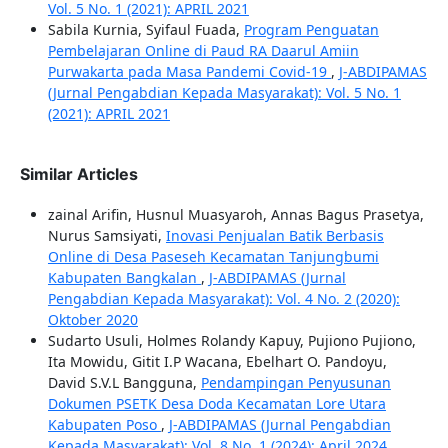
Vol. 5 No. 1 (2021): APRIL 2021
Sabila Kurnia, Syifaul Fuada,
Program Penguatan
Pembelajaran Online di Paud RA Daarul Amiin
Purwakarta pada Masa Pandemi Covid-19
,
J-ABDIPAMAS
(Jurnal Pengabdian Kepada Masyarakat): Vol. 5 No. 1
(2021): APRIL 2021
Similar Articles
zainal Arifin, Husnul Muasyaroh, Annas Bagus Prasetya,
Nurus Samsiyati,
Inovasi Penjualan Batik Berbasis
Online di Desa Paseseh Kecamatan Tanjungbumi
Kabupaten Bangkalan
,
J-ABDIPAMAS (Jurnal
Pengabdian Kepada Masyarakat): Vol. 4 No. 2 (2020):
Oktober 2020
Sudarto Usuli, Holmes Rolandy Kapuy, Pujiono Pujiono,
Ita Mowidu, Gitit I.P Wacana, Ebelhart O. Pandoyu,
David S.V.L Bangguna,
Pendampingan Penyusunan
Dokumen PSETK Desa Doda Kecamatan Lore Utara
Kabupaten Poso
,
J-ABDIPAMAS (Jurnal Pengabdian
Kepada Masyarakat): Vol. 8 No. 1 (2024): April 2024