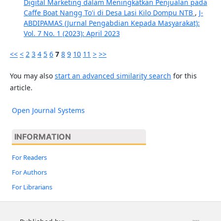
Digital Marketing dalam Meningkatkan Penjualan pada
Caffe Boat Nangg To'i di Desa Lasi Kilo Dompu NTB
,
J-
ABDIPAMAS (Jurnal Pengabdian Kepada Masyarakat):
Vol. 7 No. 1 (2023): April 2023
<<
<
2
3
4
5
6
7
8
9
10
11
>
>>
You may also
start an advanced similarity search
for this
article.
Open Journal Systems
INFORMATION
For Readers
For Authors
For Librarians