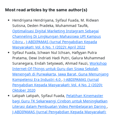
Most read articles by the same author(s)
Hendriyana Hendriyana, Syifaul Fuada, M. Ridwan
Sutisna, Deden Pradeka, Muhammad Taufik,
Optimalisasi Digital Marketing Instagram Sebagai
Channeling Di Lingkungan Mahasiswa UPI Kampus
Cibiru
,
J-ABDIPAMAS (Jurnal Pengabdian Kepada
Masyarakat): Vol. 6 No. 1 (2022): April 2022
Syifaul Fuada, Ichwan Nul Ichsan, Hafiyyan Putra
Pratama, Dewi Indriati Hadi Putri, Galura Muhammad
Suranegara, Endah Setyowati, Ahmad Fauzi,
Workshop
Internet-Of-Things untuk Guru dan Siswa Sekolah
Menengah di Purwakarta, Jawa Barat, Guna Menunjang
Kompetensi Era Industri 4.0
,
J-ABDIPAMAS (Jurnal
Pengabdian Kepada Masyarakat): Vol. 4 No. 2 (2020):
Oktober 2020
Latipah Latipah, Syifaul Fuada,
Pelatihan Kinemaster
bagi Guru TK Sekarwangi Cirebon untuk Meningkatkan
Literasi dalam Pembuatan Video Pembelajaran Daring
,
J-ABDIPAMAS (Jurnal Pengabdian Kepada Masyarakat):