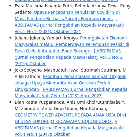
Evita Muslima Isnanda Putri, Belinda Arbitya Dewi, Rony
Setianto,
Upaya Pencegahan Penularan Covid-19 di
Masa Pandemi Berbasis Society Empowerment
,
J-
ABDIPAMAS (Jurnal Pengabdian Kepada Masyarakat):
Vol. 5 No. 2 (2021): Oktober 2021
Juliana Juliana, Yuniarti Koniyo,
Peningakatan Ekonomi
Masyarakat melalui Pemberdayan Perempuan Pesisir di
Desa Olele Kabupaten Bone Bolango
,
J-ABDIPAMAS
(Jurnal Pengabdian Kepada Masyarakat): Vol. 3 No. 2
(2019): Oktober
Joko Setiyono, Masnuatul Hawa, Sutrimah Sutrimah, M
Alfin Fathoni,
Pelatihan Pemanfaatan Sampah Organik
sebagai Upaya Menumbuhkan Gerakan Peduli
Lingkungan
,
J-ABDIPAMAS (Jurnal Pengabdian Kepada
Masyarakat): Vol. 7 No. 1 (2023): April 2023
Dian Ratna Puspananda, Anis Umi Khoirutunnisaâ€™,
M. Zainudin, Anita Dewi Utami, Nur Rohman,
GEOMETRY TOWER ADVENTURE PADA ANAK USIA DINI
DI DESA SUKOREJO KECAMATAN BOJONEGORO
,
J-
ABDIPAMAS (Jurnal Pengabdian Kepada Masyarakat):
Vol. 1 No. 1 (2017): Oktober