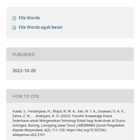
File Words
File Words agak besar
PUBLISHED
2022-10-20
HOW TO CITE
Fuada, S., Hendriyana, H., Majid, N. W. A., Sari, N. T. A., Isnawan, O. A. R.,
Zahra, Z. N., … Andriyani, D. D. (2022). Transfer Knowledge Robot
Sederhana untuk Mengenalkan Teknologi Robot bagi Anak-Anak di Dusun
Galingan, Boreng, Lumajang, Jawa Timur.
J-ABDIPAMAS (Jurnal Pengabdian
Kepada Masyarakat)
,
6
(2), 111–130. https://doi.org/10.30734/j-
abdipamas.v6i2.2161