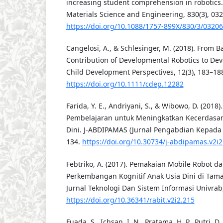
increasing student comprehension in robotics.
Materials Science and Engineering, 830(3), 03
https://doi.org/10.1088/1757-899X/830/3/0320
Cangelosi, A., & Schlesinger, M. (2018). From B
Contribution of Developmental Robotics to De
Child Development Perspectives, 12(3), 183–18
https://doi.org/10.1111/cdep.12282
Farida, Y. E., Andriyani, S., & Wibowo, D. (2018)
Pembelajaran untuk Meningkatkan Kecerdasan 
Dini. J-ABDIPAMAS (Jurnal Pengabdian Kepada M
134.
https://doi.org/10.30734/j-abdipamas.v2i2
Febtriko, A. (2017). Pemakaian Mobile Robot 
Perkembangan Kognitif Anak Usia Dini di Tama
Jurnal Teknologi Dan Sistem Informasi Univrab,
https://doi.org/10.36341/rabit.v2i2.215
Fuada, S., Ichsan, I. N., Pratama, H. P., Putri, D.