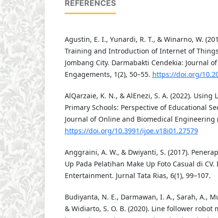
REFERENCES
Agustin, E. I., Yunardi, R. T., & Winarno, W. (20
Training and Introduction of Internet of Things
Jombang City. Darmabakti Cendekia: Journal o
Engagements, 1(2), 50–55.
https://doi.org/10.2
AlQarzaie, K. N., & AlEnezi, S. A. (2022). Us
Primary Schools: Perspective of Educational Sec
Journal of Online and Biomedical Engineering (I
https://doi.org/10.3991/ijoe.v18i01.27579
Anggraini, A. W., & Dwiyanti, S. (2017). Penera
Up Pada Pelatihan Make Up Foto Casual di CV. 
Entertainment. Jurnal Tata Rias, 6(1), 99–107.
Budiyanta, N. E., Darmawan, I. A., Sarah, A., Mu
& Widiarto, S. O. B. (2020). Line follower robot