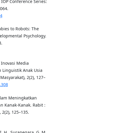
 IOP Conference Series:
2064.
64
abies to Robots: The
velopmental Psychology.
8.
. Inovasi Media
Linguistik Anak Usia
asyarakat), 2(2), 127–
.308
dalam Meningkatkan
n Kanak-Kanak. Rabit :
 2(2), 125–135.
 I. H., Suranegara, G. M.,