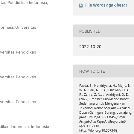
tas Pendidikan Indonesia,
File Words agak besar
ormasi, Universitas
PUBLISHED
2022-10-20
versitas Pendidikan
HOW TO CITE
versitas Pendidikan
Fuada, S., Hendriyana, H., Majid, N.
W. A., Sari, N. T. A., Isnawan, O. A.
R., Zahra, Z. N., … Andriyani, D. D.
(2022). Transfer Knowledge Robot
versitas Pendidikan
Sederhana untuk Mengenalkan
Teknologi Robot bagi Anak-Anak di
Dusun Galingan, Boreng, Lumajang,
Jawa Timur.
J-ABDIPAMAS (Jurnal
Pengabdian Kepada Masyarakat)
,
6
(2), 111–130.
dikan Indonesia, Indonesia
https://doi.org/10.30734/j-