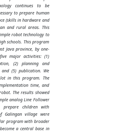
chnology continues to be
ecessary to prepare human
ce (skills in hardware and
ban and rural areas. This
imple robot technology to
high schools. This program
ast Java province, by one-
ve major activities: (1)
tion, (2) planning and
, and (5) publication. We
ilot in this program. The
 implementation time, and
robot. The results showed
imple analog Line Follower
 prepare children with
of Galingan village were
milar program with broader
l become a central base in