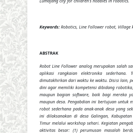
Lumajang city for children's hobbies in robotics.
Keywords:
Robotics, Line Follower robot, Village 
ABSTRAK
Robot Line Follower analog merupakan salah sa
aplikasi rangkaian elektronika sederhana. T
dimutakhirkan dari waktu ke waktu. Disisi lain, 
dini agar memiliki kompetensi dibidang robotika,
maupun bagian software, baik bagi mereka ya
maupun desa. Pengabdian ini bertujuan untuk 
robot sederhana pada anak-anak desa yang sek
ini dilaksanakan di desa Galingan, Kabupatan
Timur melalui workshop sehari. Kegiatan pengab
aktivitas besar: (1) perumusan masalah berda