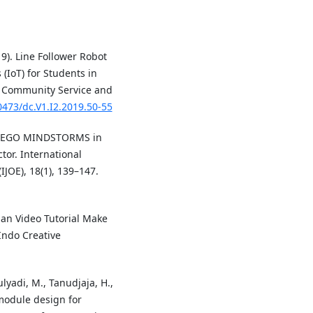
19). Line Follower Robot
 (IoT) for Students in
f Community Service and
0473/dc.V1.I2.2019.50-55
ing LEGO MINDSTORMS in
tor. International
JOE), 18(1), 139–147.
pan Video Tutorial Make
Indo Creative
lyadi, M., Tanudjaja, H.,
 module design for