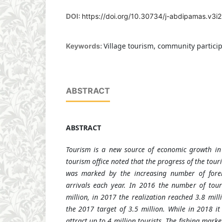
DOI:
https://doi.org/10.30734/j-abdipamas.v3i2
Village tourism, community partici
Keywords:
ABSTRACT
ABSTRACT
Tourism is a new source of economic growth i
tourism office noted that the progress of the tour
was marked by the increasing number of forei
arrivals each year. In 2016 the number of tour
million, in 2017 the realization reached 3.8 mil
the 2017 target of 3.5 million. While in 2018 it
attract up to 4 million tourists. The fishing marke