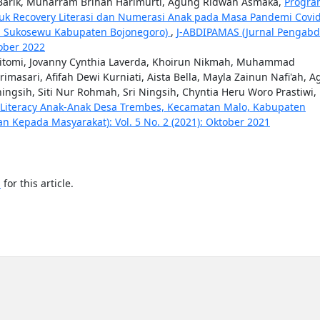
an Barik, Muharram Brihan Harimurti, Agung Ridwan Asmaka,
Progra
ntuk Recovery Literasi dan Numerasi Anak pada Masa Pandemi Covi
an Sukosewu Kabupaten Bojonegoro)
,
J-ABDIPAMAS (Jurnal Pengabd
tober 2022
titomi, Jovanny Cynthia Laverda, Khoirun Nikmah, Muhammad
masari, Afifah Dewi Kurniati, Aista Bella, Mayla Zainun Nafi'ah, A
ningsih, Siti Nur Rohmah, Sri Ningsih, Chyntia Heru Woro Prastiwi,
Literacy Anak-Anak Desa Trembes, Kecamatan Malo, Kabupaten
n Kepada Masyarakat): Vol. 5 No. 2 (2021): Oktober 2021
h
for this article.