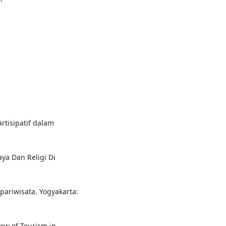
rtisipatif dalam
aya Dan Religi Di
i pariwisata. Yogyakarta:
View of Tourism in