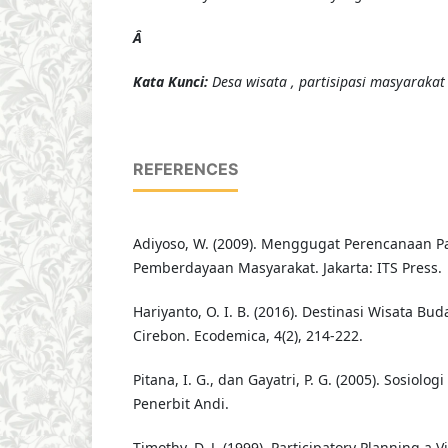
Â
K
ata Kunci
:
Desa wisata , partisipasi masyarakat
REFERENCES
Adiyoso, W. (2009). Menggugat Perencanaan Pa
Pemberdayaan Masyarakat. Jakarta: ITS Press.
Hariyanto, O. I. B. (2016). Destinasi Wisata Bud
Cirebon. Ecodemica, 4(2), 214-222.
Pitana, I. G., dan Gayatri, P. G. (2005). Sosiolog
Penerbit Andi.
Timothy, D. J. (1999). Participatory Planning a 