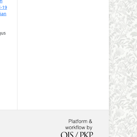
m
d-19
ian
gus