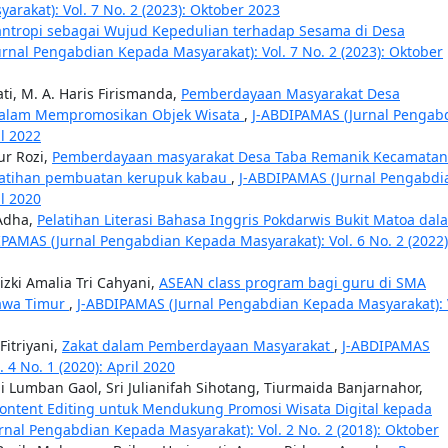
akat): Vol. 7 No. 2 (2023): Oktober 2023
lantropi sebagai Wujud Kepedulian terhadap Sesama di Desa
rnal Pengabdian Kepada Masyarakat): Vol. 7 No. 2 (2023): Oktober
i, M. A. Haris Firismanda,
Pemberdayaan Masyarakat Desa
dalam Mempromosikan Objek Wisata
,
J-ABDIPAMAS (Jurnal Pengab
il 2022
ur Rozi,
Pemberdayaan masyarakat Desa Taba Remanik Kecamatan
elatihan pembuatan kerupuk kabau
,
J-ABDIPAMAS (Jurnal Pengabdi
il 2020
 Adha,
Pelatihan Literasi Bahasa Inggris Pokdarwis Bukit Matoa dal
IPAMAS (Jurnal Pengabdian Kepada Masyarakat): Vol. 6 No. 2 (2022)
izki Amalia Tri Cahyani,
ASEAN class program bagi guru di SMA
awa Timur
,
J-ABDIPAMAS (Jurnal Pengabdian Kepada Masyarakat): 
Fitriyani,
Zakat dalam Pemberdayaan Masyarakat
,
J-ABDIPAMAS
4 No. 1 (2020): April 2020
i Lumban Gaol, Sri Julianifah Sihotang, Tiurmaida Banjarnahor,
 Content Editing untuk Mendukung Promosi Wisata Digital kepada
nal Pengabdian Kepada Masyarakat): Vol. 2 No. 2 (2018): Oktober