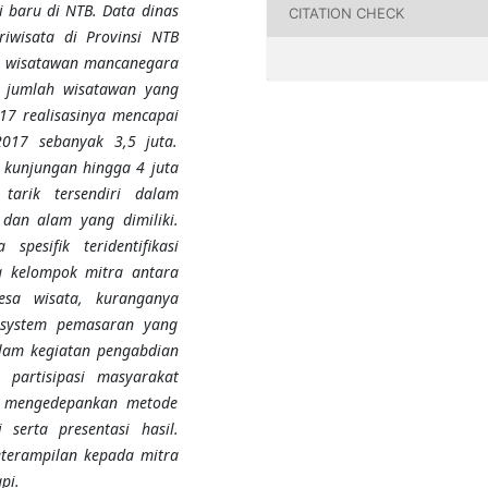
 baru di NTB. Data dinas
CITATION CHECK
iwisata di Provinsi NTB
n wisatawan mancanegara
 jumlah wisatawan yang
17 realisasinya mencapai
2017 sebanyak 3,5 juta.
 kunjungan hingga 4 juta
tarik tersendiri dalam
an alam yang dimiliki.
spesifik teridentifikasi
a kelompok mitra
antara
esa wisata, kuranganya
 system pemasaran yang
lam kegiatan pengabdian
partisipasi masyarakat
g mengedepankan metode
 serta presentasi hasil
.
terampilan kepada mitra
pi.