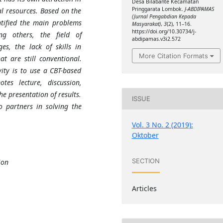
Desa Bilabante Kecamatan
Pringgarata Lombok.
J-ABDIPAMAS
l resources. Based on the
(Jurnal Pengabdian Kepada
entified the main problems
Masyarakat)
,
3
(2), 11–16.
https://doi.org/10.30734/j-
g others, the field of
abdipamas.v3i2.572
s, the lack of skills in
More Citation Formats
t are still conventional.
ity is to use a CBT-based
es lecture, discussion,
e presentation of results.
ISSUE
o partners in solving the
Vol. 3 No. 2 (2019):
Oktober
SECTION
ion
Articles