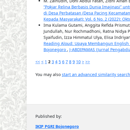
M. Zainudin, Doni Abdul Fatah, Zidni Alfi
“Pokjar Relina Berbasis Dunia Imajinasi” u
di Desa Perbatasan (Desa Pacing Kecamat
Kepada Masyarakat): Vol. 6 No. 2 (2022): Ok
Ima Kulama Gutami, Anggita Refida Prismu
Jundullah, Nur Rochmadhoni, Ratna Nidya Pri
Syaifudin, Izza Himmatul Ulya, Elisa Indriya
Reading Aloud: Upaya Membangun English 
Bojonegoro
,
J-ABDIPAMAS (Jurnal Pengabdia
<<
<
1
2
3
4
5
6
7
8
9
10
>
>>
You may also
start an advanced similarity searc
Published by:
IKIP PGRI Bojonegoro