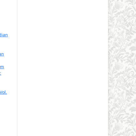
dian
an
am
:
Vol.