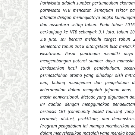
Pariwisata adalah sumber pertumbuhan ekonomi
pariwisata NTB mencatat, kemajuan sektor par
ditandai dengan meningkatnya angka kunjunga
dan nusantara setiap tahun.
Pada
tahun 2016
berkunjung ke NTB sebanyak 3,1 Juta, tahun 20
3,8 juta. Ini berarti melebihi target tahun 
Sementara tahun 2018 ditargetkan bisa menarik
wisatawan.
Pasar pancingan memiliki daya 
mengembangan potensi sumber daya manusia d
Berdasarkan hasil studi pendahuluan, secara 
permasalahan utama yang dihadapi oleh mitr
lain, bidang manajemen dan pengelolaan d
keterampilan dalam mengolah jajanan khas,
masih konvensional. M
etode yang digunakan da
ini adalah dengan menggunakan pendekatan 
berbasis CBT (community based tourism) yan
ceramah, diskusi, prakt
i
k
um
, dan demonstrasi
Program pengabdian ini mampu memberikan ke
dalam menyelesaikan masalah yang mereka hada