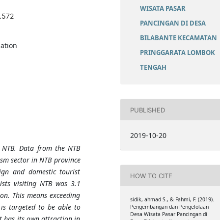
WISATA PASAR
.572
PANCINGAN DI DESA
BILABANTE KECAMATAN
pation
PRINGGARATA LOMBOK
TENGAH
PUBLISHED
2019-10-20
n NTB. Data from the NTB
ism sector in NTB province
gn and domestic tourist
HOW TO CITE
ists visiting NTB was 3.1
lion. This means exceeding
sidik, ahmad S., & Fahmi, F. (2019).
 is targeted to be able to
Pengembangan dan Pengelolaan
Desa Wisata Pasar Pancingan di
t has its own attraction in