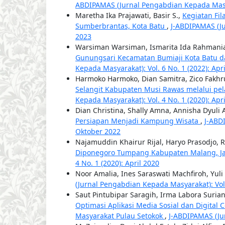
ABDIPAMAS (Jurnal Pengabdian Kepada Masyar
Maretha Ika Prajawati, Basir S.,
Kegiatan Fi
Sumberbrantas, Kota Batu
,
J-ABDIPAMAS (Ju
2023
Warsiman Warsiman, Ismarita Ida Rahmaniat
Gunungsari Kecamatan Bumiaji Kota Batu 
Kepada Masyarakat): Vol. 6 No. 1 (2022): Apr
Harmoko Harmoko, Dian Samitra, Zico Fakhr
Selangit Kabupaten Musi Rawas melalui p
Kepada Masyarakat): Vol. 4 No. 1 (2020): Apr
Dian Christina, Shally Amna, Annisha Dyuli
Persiapan Menjadi Kampung Wisata
,
J-ABD
Oktober 2022
Najamuddin Khairur Rijal, Haryo Prasodjo, R
Diponegoro Tumpang Kabupaten Malang, J
4 No. 1 (2020): April 2020
Noor Amalia, Ines Saraswati Machfiroh, Yuli 
(Jurnal Pengabdian Kepada Masyarakat): Vol. 
Saut Pintubipar Saragih, Irma Labora Surian
Optimasi Aplikasi Media Sosial dan Digital
Masyarakat Pulau Setokok
,
J-ABDIPAMAS (Jur