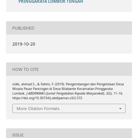
PRINGGARATA LOMBOK TENGAH
PUBLISHED
2019-10-20
HOW TO CITE
sidik, ahmad S., & Fahmi, F. (2019). Pengembangan dan Pengelolaan Desa
Wisata Pasar Pancingan di Desa Bilabante Kecamatan Pringgarata
Lombok.
J-ABDIPAMAS (Jurnal Pengabdian Kepada Masyarakat)
,
3
(2), 11–16.
https://doi.org/10.30734/j-abdipamas.v3i2.572
More Citation Formats
ISSUE