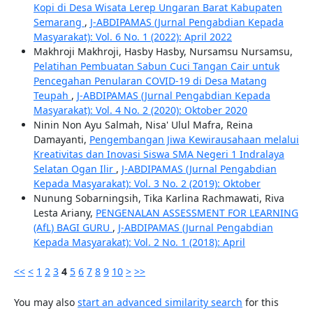
Kopi di Desa Wisata Lerep Ungaran Barat Kabupaten
Semarang
,
J-ABDIPAMAS (Jurnal Pengabdian Kepada
Masyarakat): Vol. 6 No. 1 (2022): April 2022
Makhroji Makhroji, Hasby Hasby, Nursamsu Nursamsu,
Pelatihan Pembuatan Sabun Cuci Tangan Cair untuk
Pencegahan Penularan COVID-19 di Desa Matang
Teupah
,
J-ABDIPAMAS (Jurnal Pengabdian Kepada
Masyarakat): Vol. 4 No. 2 (2020): Oktober 2020
Ninin Non Ayu Salmah, Nisa' Ulul Mafra, Reina
Damayanti,
Pengembangan Jiwa Kewirausahaan melalui
Kreativitas dan Inovasi Siswa SMA Negeri 1 Indralaya
Selatan Ogan Ilir
,
J-ABDIPAMAS (Jurnal Pengabdian
Kepada Masyarakat): Vol. 3 No. 2 (2019): Oktober
Nunung Sobarningsih, Tika Karlina Rachmawati, Riva
Lesta Ariany,
PENGENALAN ASSESSMENT FOR LEARNING
(AfL) BAGI GURU
,
J-ABDIPAMAS (Jurnal Pengabdian
Kepada Masyarakat): Vol. 2 No. 1 (2018): April
<<
<
1
2
3
4
5
6
7
8
9
10
>
>>
You may also
start an advanced similarity search
for this