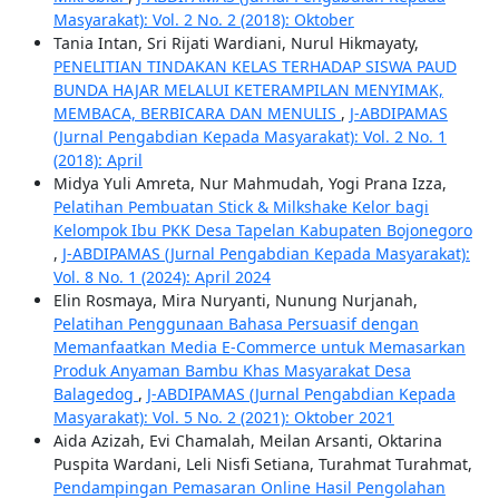
Masyarakat): Vol. 2 No. 2 (2018): Oktober
Tania Intan, Sri Rijati Wardiani, Nurul Hikmayaty,
PENELITIAN TINDAKAN KELAS TERHADAP SISWA PAUD
BUNDA HAJAR MELALUI KETERAMPILAN MENYIMAK,
MEMBACA, BERBICARA DAN MENULIS
,
J-ABDIPAMAS
(Jurnal Pengabdian Kepada Masyarakat): Vol. 2 No. 1
(2018): April
Midya Yuli Amreta, Nur Mahmudah, Yogi Prana Izza,
Pelatihan Pembuatan Stick & Milkshake Kelor bagi
Kelompok Ibu PKK Desa Tapelan Kabupaten Bojonegoro
,
J-ABDIPAMAS (Jurnal Pengabdian Kepada Masyarakat):
Vol. 8 No. 1 (2024): April 2024
Elin Rosmaya, Mira Nuryanti, Nunung Nurjanah,
Pelatihan Penggunaan Bahasa Persuasif dengan
Memanfaatkan Media E-Commerce untuk Memasarkan
Produk Anyaman Bambu Khas Masyarakat Desa
Balagedog
,
J-ABDIPAMAS (Jurnal Pengabdian Kepada
Masyarakat): Vol. 5 No. 2 (2021): Oktober 2021
Aida Azizah, Evi Chamalah, Meilan Arsanti, Oktarina
Puspita Wardani, Leli Nisfi Setiana, Turahmat Turahmat,
Pendampingan Pemasaran Online Hasil Pengolahan