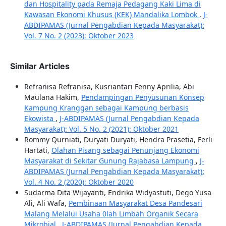
dan Hospitality pada Remaja Pedagang Kaki Lima di
Kawasan Ekonomi Khusus (KEK) Mandalika Lombok
,
J-
ABDIPAMAS (Jurnal Pengabdian Kepada Masyarakat):
Vol. 7 No. 2 (2023): Oktober 2023
Similar Articles
Refranisa Refranisa, Kusriantari Fenny Aprilia, Abi
Maulana Hakim,
Pendampingan Penyusunan Konsep
Kampung Kranggan sebagai Kampung berbasis
Ekowista
,
J-ABDIPAMAS (Jurnal Pengabdian Kepada
Masyarakat): Vol. 5 No. 2 (2021): Oktober 2021
Rommy Qurniati, Duryati Duryati, Hendra Prasetia, Ferli
Hartati,
Olahan Pisang sebagai Penunjang Ekonomi
Masyarakat di Sekitar Gunung Rajabasa Lampung
,
J-
ABDIPAMAS (Jurnal Pengabdian Kepada Masyarakat):
Vol. 4 No. 2 (2020): Oktober 2020
Sudarma Dita Wijayanti, Endrika Widyastuti, Dego Yusa
Ali, Ali Wafa,
Pembinaan Masyarakat Desa Pandesari
Malang Melalui Usaha 0lah Limbah Organik Secara
Mikrobial
,
J-ABDIPAMAS (Jurnal Pengabdian Kepada