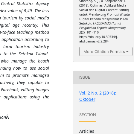
Sihotang, S. J., & Banjarnahor, T.
Central Statistics Agency
(2018). Optimasi Aplikasi Media
dex value of 6,49.
The less
Sosial dan Digital Content Editing
untuk Mendukung Promosi Wisata
h tourism by social media
Digital kepada Masyarakat Pulau
Setokok.
J-ABDIPAMAS (Jurnal
igital age recently.
Th
is
Pengabdian Kepada Masyarakat)
,
e-to-face
teaching method
2
(2), 101–110.
https://doi.org/10.30734/j-
d
application
according to
abdipamas.v2i2.284
he
local tourism industry
More Citation Formats
es
to the Setokok
I
sland
e who manage the
beach
an
ding
how to use social
gram to promote managed
ISSUE
ctivity, they capable to
 Facebook,
editing
images
Vol. 2 No. 2 (2018):
 applications using the
Oktober
SECTION
tion
Â
Articles