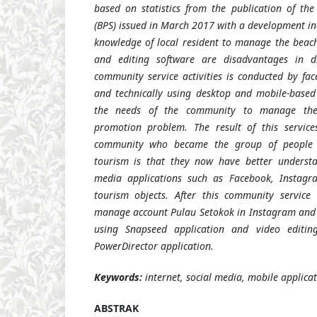
based on statistics from the publication of the 
(BPS) issued in March 2017 with a development in
knowledge of local resident to manage the beac
and editing software are disadvantages in d
community service activities is conducted by
fac
and
technically
using desktop and mobile-base
the needs of the community
to manage t
promotion problem
. The result of
this servic
community who became the
group of peopl
tourism is that they
now have
better underst
media applications such as Facebook, Insta
tourism objects.
After this community service a
manage account Pulau Setokok
in Instagram and
using
Snapseed application and video editing
PowerDirector application.
Keywords:
internet, social media, mobile applica
ABSTRAK