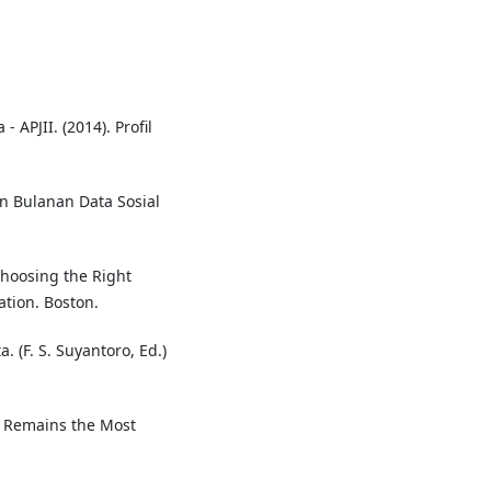
 APJII. (2014). Profil
an Bulanan Data Sosial
 Choosing the Right
ation. Boston.
. (F. S. Suyantoro, Ed.)
k Remains the Most