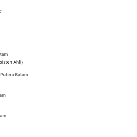
e
atam
isten Ahli)
 Putera Batam
tam
tam