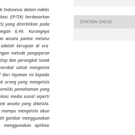
di Indonesia dalam indeks
asi (IP-TIK) berdasarkan
CITATION CHECK
BPS) yang diterbitkan pada
angan 6,49
.
Kurang
nya
an
wisata pantai
melalui
 adalah kerugian di era
dengan metode pengajaran
ktop dan perangkat lunak
yarakat untuk mengelola
l dari layanan ini kepada
ok orang yang mengelola
memiliki pemahaman yang
asi media sosial seperti
k wisata yang dikelola.
ka mampu mengelola akun
edit gambar menggunakan
eo menggunakan aplikasi