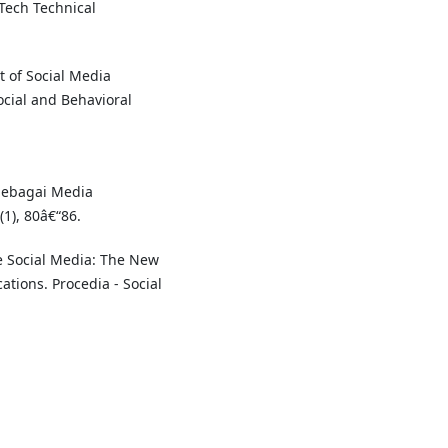
-Tech Technical
t of Social Media
ocial and Behavioral
 Sebagai Media
1), 80â€“86.
le Social Media: The New
tions. Procedia - Social