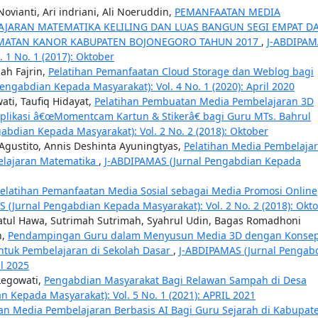
Novianti, Ari indriani, Ali Noeruddin,
PEMANFAATAN MEDIA
JARAN MATEMATIKA KELILING DAN LUAS BANGUN SEGI EMPAT D
CAMATAN KANOR KABUPATEN BOJONEGORO TAHUN 2017
,
J-ABDIPAM
 1 No. 1 (2017): Oktober
ah Fajrin,
Pelatihan Pemanfaatan Cloud Storage dan Weblog bagi
engabdian Kepada Masyarakat): Vol. 4 No. 1 (2020): April 2020
ati, Taufiq Hidayat,
Pelatihan Pembuatan Media Pembelajaran 3D
likasi â€œMomentcam Kartun & Stikerâ€ bagi Guru MTs. Bahrul
abdian Kepada Masyarakat): Vol. 2 No. 2 (2018): Oktober
 Agustito, Annis Deshinta Ayuningtyas,
Pelatihan Media Pembelaja
elajaran Matematika
,
J-ABDIPAMAS (Jurnal Pengabdian Kepada
elatihan Pemanfaatan Media Sosial sebagai Media Promosi Online
 (Jurnal Pengabdian Kepada Masyarakat): Vol. 2 No. 2 (2018): Okt
atul Hawa, Sutrimah Sutrimah, Syahrul Udin, Bagas Romadhoni
n,
Pendampingan Guru dalam Menyusun Media 3D dengan Konse
ntuk Pembelajaran di Sekolah Dasar
,
J-ABDIPAMAS (Jurnal Pengab
il 2025
Legowati,
Pengabdian Masyarakat Bagi Relawan Sampah di Desa
 Kepada Masyarakat): Vol. 5 No. 1 (2021): APRIL 2021
an Media Pembelajaran Berbasis AI Bagi Guru Sejarah di Kabupat