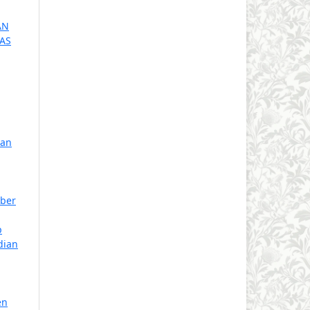
AN
AS
ran
ober
p
dian
en