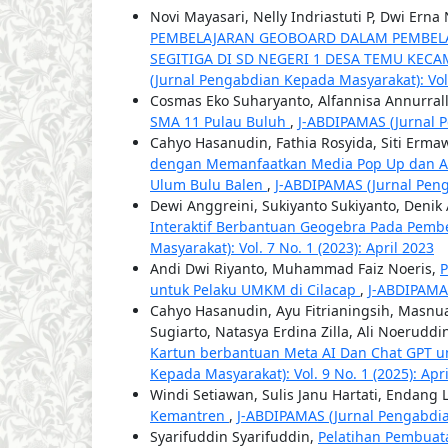
Novi Mayasari, Nelly Indriastuti P, Dwi Erna 
PEMBELAJARAN GEOBOARD DALAM PEMBELA
SEGITIGA DI SD NEGERI 1 DESA TEMU KE
(Jurnal Pengabdian Kepada Masyarakat): Vol.
Cosmas Eko Suharyanto, Alfannisa Annurrall
SMA 11 Pulau Buluh
,
J-ABDIPAMAS (Jurnal P
Cahyo Hasanudin, Fathia Rosyida, Siti Ermaw
dengan Memanfaatkan Media Pop Up dan Ap
Ulum Bulu Balen
,
J-ABDIPAMAS (Jurnal Peng
Dewi Anggreini, Sukiyanto Sukiyanto, Denik
Interaktif Berbantuan Geogebra Pada Pemb
Masyarakat): Vol. 7 No. 1 (2023): April 2023
Andi Dwi Riyanto, Muhammad Faiz Noeris,
P
untuk Pelaku UMKM di Cilacap
,
J-ABDIPAMAS
Cahyo Hasanudin, Ayu Fitrianingsih, Masnu
Sugiarto, Natasya Erdina Zilla, Ali Noeruddi
Kartun berbantuan Meta AI Dan Chat GPT u
Kepada Masyarakat): Vol. 9 No. 1 (2025): Apr
Windi Setiawan, Sulis Janu Hartati, Endang 
Kemantren
,
J-ABDIPAMAS (Jurnal Pengabdian
Syarifuddin Syarifuddin,
Pelatihan Pembuat