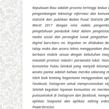
Kepulauan Riau adalah provinsi tertinggi kedua 
pengembangan teknologi informasi dan komunik
statistik dari publikasi Badan Pusat Statistik (
Maret 2017 dengan nilai indeks pengemb
pengetahuan
penduduk lokal
dalam pengelola
media sosial dan perangkat lunak pengeditan
digital baru-baru ini. Kegiatan ini dilakukan 
tatap muka dan secara teknis menggunakan des
berbasis mobile sesuai dengan kebutuhan mas
masalah promosi industri pariwisata lokal. Hasi
komunitas Pulau Setokok yang menjadi kelomp
wisata pantai adalah bahwa mereka sekarang 
lebih baik tentang bagaimana menggunakan aplik
Facebook, Instagram untuk mempromosikan obje
Setelah kegiatan layanan komunitas ini mere
pulausetokok di Instagram dan facebook, meng
aplikasi Snapseed dan aplikasi editing vid
PowerDirector.