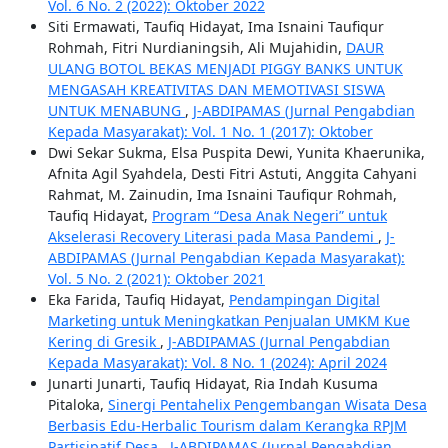
Vol. 6 No. 2 (2022): Oktober 2022
Siti Ermawati, Taufiq Hidayat, Ima Isnaini Taufiqur
Rohmah, Fitri Nurdianingsih, Ali Mujahidin,
DAUR
ULANG BOTOL BEKAS MENJADI PIGGY BANKS UNTUK
MENGASAH KREATIVITAS DAN MEMOTIVASI SISWA
UNTUK MENABUNG
,
J-ABDIPAMAS (Jurnal Pengabdian
Kepada Masyarakat): Vol. 1 No. 1 (2017): Oktober
Dwi Sekar Sukma, Elsa Puspita Dewi, Yunita Khaerunika,
Afnita Agil Syahdela, Desti Fitri Astuti, Anggita Cahyani
Rahmat, M. Zainudin, Ima Isnaini Taufiqur Rohmah,
Taufiq Hidayat,
Program “Desa Anak Negeri” untuk
Akselerasi Recovery Literasi pada Masa Pandemi
,
J-
ABDIPAMAS (Jurnal Pengabdian Kepada Masyarakat):
Vol. 5 No. 2 (2021): Oktober 2021
Eka Farida, Taufiq Hidayat,
Pendampingan Digital
Marketing untuk Meningkatkan Penjualan UMKM Kue
Kering di Gresik
,
J-ABDIPAMAS (Jurnal Pengabdian
Kepada Masyarakat): Vol. 8 No. 1 (2024): April 2024
Junarti Junarti, Taufiq Hidayat, Ria Indah Kusuma
Pitaloka,
Sinergi Pentahelix Pengembangan Wisata Desa
Berbasis Edu-Herbalic Tourism dalam Kerangka RPJM
Partisipatif Desa
,
J-ABDIPAMAS (Jurnal Pengabdian