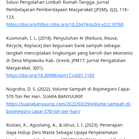
Solusi Pengolahan Limbah Rumah Tangga. Jurnal
Pembelajaran Pemberdayaan Masyarakat (JP2M), 2(2), 118–
123.
https://doi.org/https://doi.org/10.33474/jp2m.v2i2.10760
Kusminah, I. L. (2018). Penyuluhan 4r (Reduce, Reuse,
Recycle, Replace) dan kegunaan bank sampah sebagai
langkah menciptakan lingkungan yang bersih dan ekonomis
di Desa Mojowuku Kab. Gresik. JPM17: Jurnal Pengabdian
Masyarakat, 3(01).
https://doi.org/10.30996/jpm17.v3i01.1165
Nugroho, D. S. (2022). Volume Sampah di Bojonegoro Capai
570 Ton Per Hari. SUARA BANYUURIP.
https://suarabanyuurip.com/2022/03/29/volume-sampah-di-
bojonegoro-capai-570-ton-per-hari/
Rustan, K., Agustang, A., & Idrus, I. I. (2023). Penerapan
Gaya Hidup Zero Waste Sebagai Upaya Penyelamatan