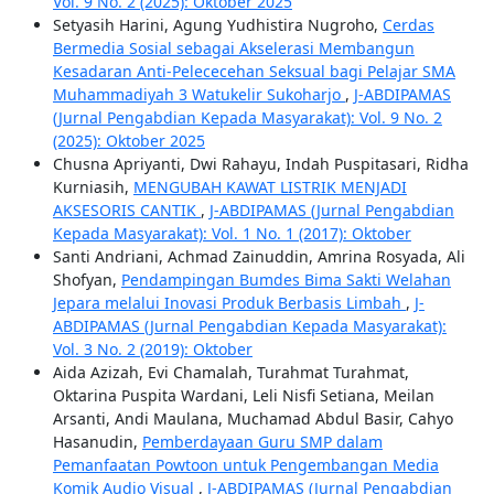
Vol. 9 No. 2 (2025): Oktober 2025
Setyasih Harini, Agung Yudhistira Nugroho,
Cerdas
Bermedia Sosial sebagai Akselerasi Membangun
Kesadaran Anti-Pelececehan Seksual bagi Pelajar SMA
Muhammadiyah 3 Watukelir Sukoharjo
,
J-ABDIPAMAS
(Jurnal Pengabdian Kepada Masyarakat): Vol. 9 No. 2
(2025): Oktober 2025
Chusna Apriyanti, Dwi Rahayu, Indah Puspitasari, Ridha
Kurniasih,
MENGUBAH KAWAT LISTRIK MENJADI
AKSESORIS CANTIK
,
J-ABDIPAMAS (Jurnal Pengabdian
Kepada Masyarakat): Vol. 1 No. 1 (2017): Oktober
Santi Andriani, Achmad Zainuddin, Amrina Rosyada, Ali
Shofyan,
Pendampingan Bumdes Bima Sakti Welahan
Jepara melalui Inovasi Produk Berbasis Limbah
,
J-
ABDIPAMAS (Jurnal Pengabdian Kepada Masyarakat):
Vol. 3 No. 2 (2019): Oktober
Aida Azizah, Evi Chamalah, Turahmat Turahmat,
Oktarina Puspita Wardani, Leli Nisfi Setiana, Meilan
Arsanti, Andi Maulana, Muchamad Abdul Basir, Cahyo
Hasanudin,
Pemberdayaan Guru SMP dalam
Pemanfaatan Powtoon untuk Pengembangan Media
Komik Audio Visual
,
J-ABDIPAMAS (Jurnal Pengabdian