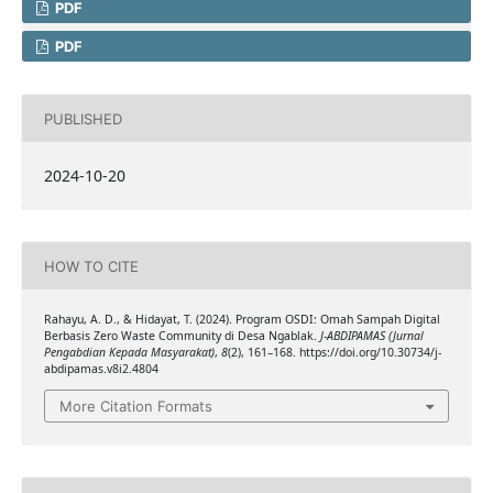
PDF
PDF
PUBLISHED
2024-10-20
HOW TO CITE
Rahayu, A. D., & Hidayat, T. (2024). Program OSDI: Omah Sampah Digital
Berbasis Zero Waste Community di Desa Ngablak.
J-ABDIPAMAS (Jurnal
Pengabdian Kepada Masyarakat)
,
8
(2), 161–168. https://doi.org/10.30734/j-
abdipamas.v8i2.4804
More Citation Formats