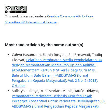
This work is licensed under a
Creative Commons Attribution-
ShareAlike 4.0 International License
.
Most read articles by the same author(s)
Cahyo Hasanudin, Fathia Rosyida, Siti Ermawati, Taufiq
Hidayat,
Pelatihan Pembuatan Media Pembelajaran 3D
dengan Memanfaatkan Media Pop Up dan Aplikasi
â€œMomentcam Kartun & Stikerâ€ bagi Guru MTs.
Bahrul Ulum Bulu Balen
,
J-ABDIPAMAS (Jurnal
Pengabdian Kepada Masyarakat): Vol. 2 No. 2 (2018):
Oktober
Sulistyo Sulistyo, Yuni Mariani Manik, Taufiq Hidayat,
Pemanfaatan Pariwisata Berbasis Kearifan Lokal:
Kerangka Konseptual untuk Pariwisata Berkelanjutan
,
J-
ABDIPAMAS (Jurnal Pengabdian Kepada Masyarakat):