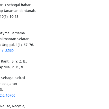
anik sebagai bahan
ap tanaman dantanah.
10(1), 10-13.
 Enzyme Bersama
limantan Selatan.
Unggul, 1(1), 67–76.
v1i1.3560
anti, B. Y. Z. B.,
prilia, R. D., &
 Sebagai Solusi
mbelajaran
3.
v2i2.10760
 Reuse, Recycle,