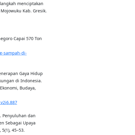
 langkah menciptakan
 Mojowuku Kab. Gresik.
negoro Capai 570 Ton
me-sampah-di-
. Penerapan Gaya Hidup
ungan di Indonesia.
 Ekonomi, Budaya,
.v2i6.887
23). Penyuluhan dan
ren Sebagai Upaya
5(1), 45–53.