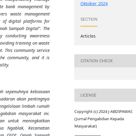
Oktober 2024
aste bank management by
covers waste management
SECTION
of digital platforms for
ah Sampah Digital”. The
y conducting awareness
Articles
roviding training on waste
. This community service
the community, and it is
CITATION CHECK
lity.
h sepenuhnya kebiasaan
LICENSE
sadaran akan pentingnya
engelolaan limbah rumah
Copyright (c) 2024 J-ABDIPAMAS
gabdian masyarakat ini.
(Jurnal Pengabdian Kepada
uan untuk meningkatkan
Masyarakat)
sa Ngablak, Kecamatan
gram OSDI: Omah Sampah