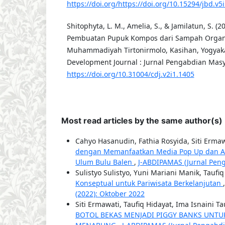
https://doi.org/https://doi.org/10.15294/jbd.v5
Shitophyta, L. M., Amelia, S., & Jamilatun, S. (2
Pembuatan Pupuk Kompos dari Sampah Organi
Muhammadiyah Tirtonirmolo, Kasihan, Yogyak
Development Journal : Jurnal Pengabdian Masya
https://doi.org/10.31004/cdj.v2i1.1405
Most read articles by the same author(s)
Cahyo Hasanudin, Fathia Rosyida, Siti Ermaw
dengan Memanfaatkan Media Pop Up dan Ap
Ulum Bulu Balen
,
J-ABDIPAMAS (Jurnal Peng
Sulistyo Sulistyo, Yuni Mariani Manik, Taufi
Konseptual untuk Pariwisata Berkelanjutan
(2022): Oktober 2022
Siti Ermawati, Taufiq Hidayat, Ima Isnaini T
BOTOL BEKAS MENJADI PIGGY BANKS UNTU