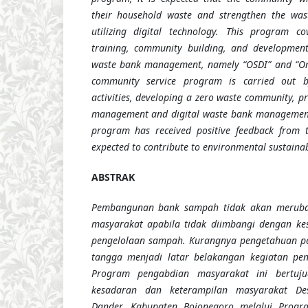
their household waste and strengthen the w
utilizing digital technology. This program 
training, community building, and development 
waste bank management, namely “OSDI” and “Om
community service program is carried out b
activities, developing a zero waste community, p
management and digital waste bank management
program has received positive feedback from 
expected to contribute to environmental sustainabi
ABSTRAK
Pembangunan bank sampah tidak akan meruba
masyarakat apabila tidak diimbangi dengan ke
pengelolaan sampah. Kurangnya pengetahuan p
tangga menjadi latar belakangan kegiatan pen
Program pengabdian masyarakat ini bertuj
kesadaran dan keterampilan masyarakat De
Dander, Kabupaten Bojonegoro melalui Pro