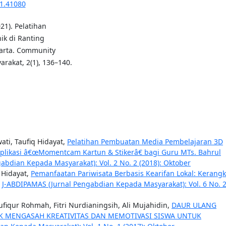
i1.41080
021). Pelatihan
k di Ranting
arta. Community
rakat, 2(1), 136–140.
ati, Taufiq Hidayat,
Pelatihan Pembuatan Media Pembelajaran 3D
likasi â€œMomentcam Kartun & Stikerâ€ bagi Guru MTs. Bahrul
abdian Kepada Masyarakat): Vol. 2 No. 2 (2018): Oktober
q Hidayat,
Pemanfaatan Pariwisata Berbasis Kearifan Lokal: Kerang
,
J-ABDIPAMAS (Jurnal Pengabdian Kepada Masyarakat): Vol. 6 No. 
aufiqur Rohmah, Fitri Nurdianingsih, Ali Mujahidin,
DAUR ULANG
K MENGASAH KREATIVITAS DAN MEMOTIVASI SISWA UNTUK