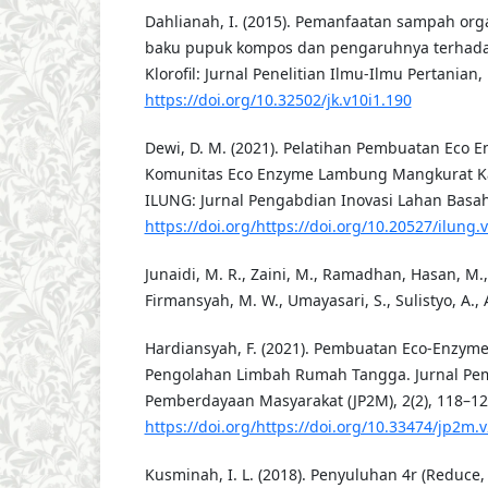
Dahlianah, I. (2015). Pemanfaatan sampah org
baku pupuk kompos dan pengaruhnya terhad
Klorofil: Jurnal Penelitian Ilmu-Ilmu Pertanian, 
https://doi.org/10.32502/jk.v10i1.190
Dewi, D. M. (2021). Pelatihan Pembuatan Eco
Komunitas Eco Enzyme Lambung Mangkurat Ka
ILUNG: Jurnal Pengabdian Inovasi Lahan Basah 
https://doi.org/https://doi.org/10.20527/ilung.
Junaidi, M. R., Zaini, M., Ramadhan, Hasan, M., R
Firmansyah, M. W., Umayasari, S., Sulistyo, A., A
Hardiansyah, F. (2021). Pembuatan Eco-Enzyme
Pengolahan Limbah Rumah Tangga. Jurnal Pe
Pemberdayaan Masyarakat (JP2M), 2(2), 118–12
https://doi.org/https://doi.org/10.33474/jp2m.
Kusminah, I. L. (2018). Penyuluhan 4r (Reduce,