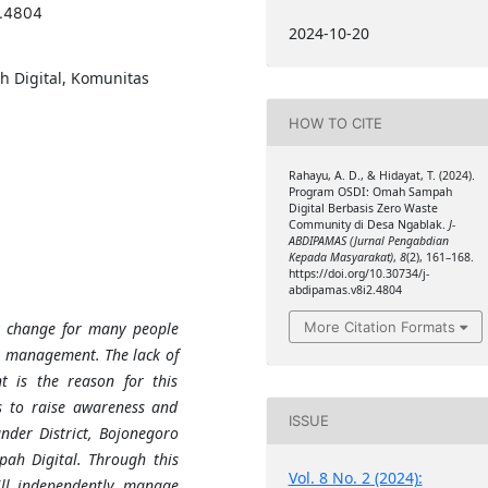
2.4804
2024-10-20
 Digital, Komunitas
HOW TO CITE
Rahayu, A. D., & Hidayat, T. (2024).
Program OSDI: Omah Sampah
Digital Berbasis Zero Waste
Community di Desa Ngablak.
J-
ABDIPAMAS (Jurnal Pengabdian
Kepada Masyarakat)
,
8
(2), 161–168.
https://doi.org/10.30734/j-
abdipamas.v8i2.4804
More Citation Formats
ly change for many people
e management. The lack of
 is the reason for this
 to raise awareness and
ISSUE
nder District, Bojonegoro
h Digital. Through this
Vol. 8 No. 2 (2024):
ill independently manage