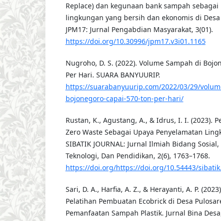
Replace) dan kegunaan bank sampah sebagai
lingkungan yang bersih dan ekonomis di Desa
JPM17: Jurnal Pengabdian Masyarakat, 3(01).
https://doi.org/10.30996/jpm17.v3i01.1165
Nugroho, D. S. (2022). Volume Sampah di Bojo
Per Hari. SUARA BANYUURIP.
https://suarabanyuurip.com/2022/03/29/volu
bojonegoro-capai-570-ton-per-hari/
Rustan, K., Agustang, A., & Idrus, I. I. (2023)
Zero Waste Sebagai Upaya Penyelamatan Lingk
SIBATIK JOURNAL: Jurnal Ilmiah Bidang Sosial,
Teknologi, Dan Pendidikan, 2(6), 1763–1768.
https://doi.org/https://doi.org/10.54443/sibatik
Sari, D. A., Harfia, A. Z., & Herayanti, A. P. (20
Pelatihan Pembuatan Ecobrick di Desa Pulosa
Pemanfaatan Sampah Plastik. Jurnal Bina Desa, 