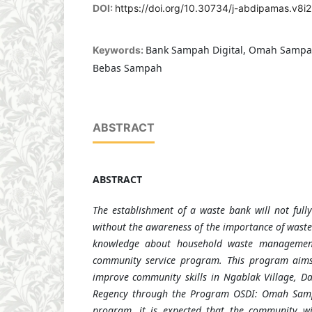
DOI:
https://doi.org/10.30734/j-abdipamas.v8i
Bank Sampah Digital, Omah Sampah
Keywords:
Bebas Sampah
ABSTRACT
ABSTRACT
The establishment of a waste bank will not ful
without the awareness of the importance of wast
knowledge about household waste management
community service program. This program aims
improve community skills in Ngablak Village, Da
Regency through the Program OSDI: Omah Sampa
program, it is expected that the community w