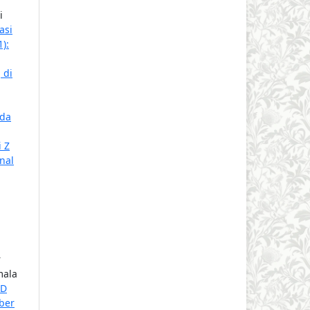
i
asi
):
 di
ada
 Z
nal
r
mala
ED
ober