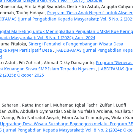
n Kepada Masyarakat): Vol. 1 No. 1 (2017): Oktober
haerunika, Afnita Agil Syahdela, Desti Fitri Astuti, Anggita Cahyan
Rohmah, Taufiq Hidayat,
Program “Desa Anak Negeri” untuk Akseler
DIPAMAS (Jurnal Pengabdian Kepada Masyarakat): Vol. 5 No. 2 (2021
gital Marketing untuk Meningkatkan Penjualan UMKM Kue Kering
da Masyarakat): Vol. 8 No. 1 (2024): April 2024
usuma Pitaloka,
Sinergi Pentahelix Pengembangan Wisata Desa
gka RPJM Partisipatif Desa
,
J-ABDIPAMAS (Jurnal Pengabdian Kep
24
tri Astuti, Fifi Zuhriah, Ahmad Dikky Damayanto,
Program “Generasi
rasi Keuangan Siswa SMP Islam Terpadu Ngasem
,
J-ABDIPAMAS (Jur
2 (2025): Oktober 2025
a Saharani, Ratna Indriani, Muhamad Iqbal Fachri Zulfani, Ludfi
dan Zulfa, Abdullah Gymnastiar, Sabila Nurfalah Ardiana, Nuzilatu
angi, Putri Nafisatul Aisyah, Fitara Aulia Triningtiyas, Wulan Ku
g-Upgrading Desa Wisata Sukoharjo-Bojonegoro melalui Program 3
 (Jurnal Pengabdian Kepada Masyarakat): Vol. 8 No. 2 (2024): Okt