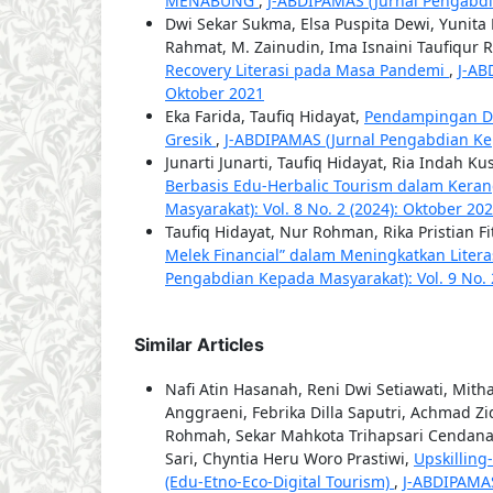
MENABUNG
,
J-ABDIPAMAS (Jurnal Pengabdia
Dwi Sekar Sukma, Elsa Puspita Dewi, Yunita K
Rahmat, M. Zainudin, Ima Isnaini Taufiqur 
Recovery Literasi pada Masa Pandemi
,
J-AB
Oktober 2021
Eka Farida, Taufiq Hidayat,
Pendampingan Di
Gresik
,
J-ABDIPAMAS (Jurnal Pengabdian Kepa
Junarti Junarti, Taufiq Hidayat, Ria Indah K
Berbasis Edu-Herbalic Tourism dalam Keran
Masyarakat): Vol. 8 No. 2 (2024): Oktober 20
Taufiq Hidayat, Nur Rohman, Rika Pristian Fi
Melek Financial” dalam Meningkatkan Lite
Pengabdian Kepada Masyarakat): Vol. 9 No. 
Similar Articles
Nafi Atin Hasanah, Reni Dwi Setiawati, Mith
Anggraeni, Febrika Dilla Saputri, Achmad Zi
Rohmah, Sekar Mahkota Trihapsari Cendana W
Sari, Chyntia Heru Woro Prastiwi,
Upskillin
(Edu-Etno-Eco-Digital Tourism)
,
J-ABDIPAMAS