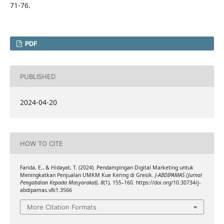
71-76.
PDF
PUBLISHED
2024-04-20
HOW TO CITE
Farida, E., & Hidayat, T. (2024). Pendampingan Digital Marketing untuk
Meningkatkan Penjualan UMKM Kue Kering di Gresik.
J-ABDIPAMAS (Jurnal
Pengabdian Kepada Masyarakat)
,
8
(1), 155–160. https://doi.org/10.30734/j-
abdipamas.v8i1.3566
More Citation Formats