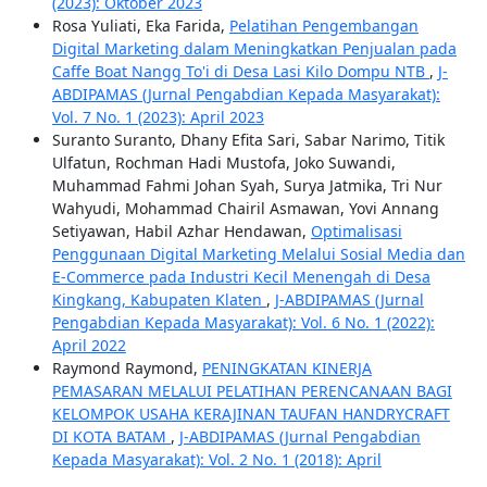
(2023): Oktober 2023
Rosa Yuliati, Eka Farida,
Pelatihan Pengembangan
Digital Marketing dalam Meningkatkan Penjualan pada
Caffe Boat Nangg To'i di Desa Lasi Kilo Dompu NTB
,
J-
ABDIPAMAS (Jurnal Pengabdian Kepada Masyarakat):
Vol. 7 No. 1 (2023): April 2023
Suranto Suranto, Dhany Efita Sari, Sabar Narimo, Titik
Ulfatun, Rochman Hadi Mustofa, Joko Suwandi,
Muhammad Fahmi Johan Syah, Surya Jatmika, Tri Nur
Wahyudi, Mohammad Chairil Asmawan, Yovi Annang
Setiyawan, Habil Azhar Hendawan,
Optimalisasi
Penggunaan Digital Marketing Melalui Sosial Media dan
E-Commerce pada Industri Kecil Menengah di Desa
Kingkang, Kabupaten Klaten
,
J-ABDIPAMAS (Jurnal
Pengabdian Kepada Masyarakat): Vol. 6 No. 1 (2022):
April 2022
Raymond Raymond,
PENINGKATAN KINERJA
PEMASARAN MELALUI PELATIHAN PERENCANAAN BAGI
KELOMPOK USAHA KERAJINAN TAUFAN HANDRYCRAFT
DI KOTA BATAM
,
J-ABDIPAMAS (Jurnal Pengabdian
Kepada Masyarakat): Vol. 2 No. 1 (2018): April