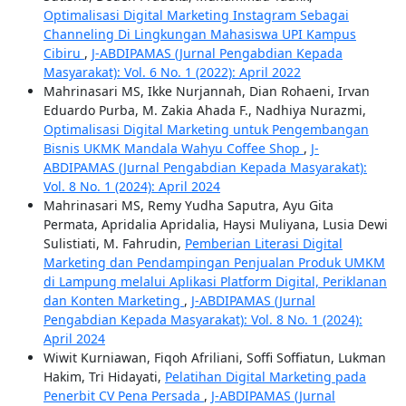
Optimalisasi Digital Marketing Instagram Sebagai
Channeling Di Lingkungan Mahasiswa UPI Kampus
Cibiru
,
J-ABDIPAMAS (Jurnal Pengabdian Kepada
Masyarakat): Vol. 6 No. 1 (2022): April 2022
Mahrinasari MS, Ikke Nurjannah, Dian Rohaeni, Irvan
Eduardo Purba, M. Zakia Ahada F., Nadhiya Nurazmi,
Optimalisasi Digital Marketing untuk Pengembangan
Bisnis UKMK Mandala Wahyu Coffee Shop
,
J-
ABDIPAMAS (Jurnal Pengabdian Kepada Masyarakat):
Vol. 8 No. 1 (2024): April 2024
Mahrinasari MS, Remy Yudha Saputra, Ayu Gita
Permata, Apridalia Apridalia, Haysi Muliyana, Lusia Dewi
Sulistiati, M. Fahrudin,
Pemberian Literasi Digital
Marketing dan Pendampingan Penjualan Produk UMKM
di Lampung melalui Aplikasi Platform Digital, Periklanan
dan Konten Marketing
,
J-ABDIPAMAS (Jurnal
Pengabdian Kepada Masyarakat): Vol. 8 No. 1 (2024):
April 2024
Wiwit Kurniawan, Fiqoh Afriliani, Soffi Soffiatun, Lukman
Hakim, Tri Hidayati,
Pelatihan Digital Marketing pada
Penerbit CV Pena Persada
,
J-ABDIPAMAS (Jurnal