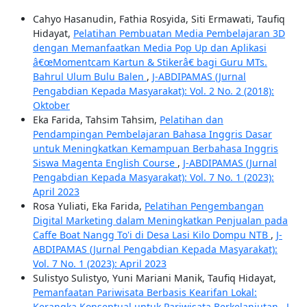
Cahyo Hasanudin, Fathia Rosyida, Siti Ermawati, Taufiq
Hidayat,
Pelatihan Pembuatan Media Pembelajaran 3D
dengan Memanfaatkan Media Pop Up dan Aplikasi
â€œMomentcam Kartun & Stikerâ€ bagi Guru MTs.
Bahrul Ulum Bulu Balen
,
J-ABDIPAMAS (Jurnal
Pengabdian Kepada Masyarakat): Vol. 2 No. 2 (2018):
Oktober
Eka Farida, Tahsim Tahsim,
Pelatihan dan
Pendampingan Pembelajaran Bahasa Inggris Dasar
untuk Meningkatkan Kemampuan Berbahasa Inggris
Siswa Magenta English Course
,
J-ABDIPAMAS (Jurnal
Pengabdian Kepada Masyarakat): Vol. 7 No. 1 (2023):
April 2023
Rosa Yuliati, Eka Farida,
Pelatihan Pengembangan
Digital Marketing dalam Meningkatkan Penjualan pada
Caffe Boat Nangg To'i di Desa Lasi Kilo Dompu NTB
,
J-
ABDIPAMAS (Jurnal Pengabdian Kepada Masyarakat):
Vol. 7 No. 1 (2023): April 2023
Sulistyo Sulistyo, Yuni Mariani Manik, Taufiq Hidayat,
Pemanfaatan Pariwisata Berbasis Kearifan Lokal:
Kerangka Konseptual untuk Pariwisata Berkelanjutan
,
J-