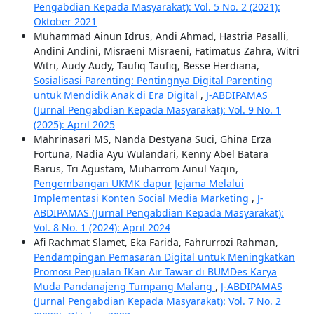
Pengabdian Kepada Masyarakat): Vol. 5 No. 2 (2021):
Oktober 2021
Muhammad Ainun Idrus, Andi Ahmad, Hastria Pasalli,
Andini Andini, Misraeni Misraeni, Fatimatus Zahra, Witri
Witri, Audy Audy, Taufiq Taufiq, Besse Herdiana,
Sosialisasi Parenting: Pentingnya Digital Parenting
untuk Mendidik Anak di Era Digital
,
J-ABDIPAMAS
(Jurnal Pengabdian Kepada Masyarakat): Vol. 9 No. 1
(2025): April 2025
Mahrinasari MS, Nanda Destyana Suci, Ghina Erza
Fortuna, Nadia Ayu Wulandari, Kenny Abel Batara
Barus, Tri Agustam, Muharrom Ainul Yaqin,
Pengembangan UKMK dapur Jejama Melalui
Implementasi Konten Social Media Marketing
,
J-
ABDIPAMAS (Jurnal Pengabdian Kepada Masyarakat):
Vol. 8 No. 1 (2024): April 2024
Afi Rachmat Slamet, Eka Farida, Fahrurrozi Rahman,
Pendampingan Pemasaran Digital untuk Meningkatkan
Promosi Penjualan IKan Air Tawar di BUMDes Karya
Muda Pandanajeng Tumpang Malang
,
J-ABDIPAMAS
(Jurnal Pengabdian Kepada Masyarakat): Vol. 7 No. 2