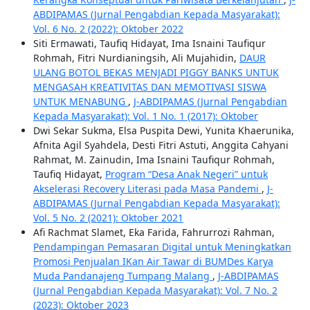
ABDIPAMAS (Jurnal Pengabdian Kepada Masyarakat):
Vol. 6 No. 2 (2022): Oktober 2022
Siti Ermawati, Taufiq Hidayat, Ima Isnaini Taufiqur
Rohmah, Fitri Nurdianingsih, Ali Mujahidin,
DAUR
ULANG BOTOL BEKAS MENJADI PIGGY BANKS UNTUK
MENGASAH KREATIVITAS DAN MEMOTIVASI SISWA
UNTUK MENABUNG
,
J-ABDIPAMAS (Jurnal Pengabdian
Kepada Masyarakat): Vol. 1 No. 1 (2017): Oktober
Dwi Sekar Sukma, Elsa Puspita Dewi, Yunita Khaerunika,
Afnita Agil Syahdela, Desti Fitri Astuti, Anggita Cahyani
Rahmat, M. Zainudin, Ima Isnaini Taufiqur Rohmah,
Taufiq Hidayat,
Program “Desa Anak Negeri” untuk
Akselerasi Recovery Literasi pada Masa Pandemi
,
J-
ABDIPAMAS (Jurnal Pengabdian Kepada Masyarakat):
Vol. 5 No. 2 (2021): Oktober 2021
Afi Rachmat Slamet, Eka Farida, Fahrurrozi Rahman,
Pendampingan Pemasaran Digital untuk Meningkatkan
Promosi Penjualan IKan Air Tawar di BUMDes Karya
Muda Pandanajeng Tumpang Malang
,
J-ABDIPAMAS
(Jurnal Pengabdian Kepada Masyarakat): Vol. 7 No. 2
(2023): Oktober 2023