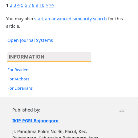
1
2
3
4
5
6
7
8
9
10
>
>>
You may also
start an advanced similarity search
for this
article.
Open Journal Systems
INFORMATION
For Readers
For Authors
For Librarians
Published by:
IKIP PGRI Bojonegoro
Jl. Panglima Polim No.46, Pacul, Kec.
Bojonegoro, Kabupaten Bojonegoro, Jawa