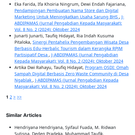
Eka Farida, Ifa Khoiria Ningrum, Dewi Endah Fajariana,
Pendampingan Pembuatan Nama Store dan Digital
Marketing Untuk Meningkatkan Usaha Sarung BHS
,
J-
ABDIPAMAS (Jurnal Pengabdian Kepada Masyarakat):
Vol. 8 No. 2 (2024): Oktober 2024
Junarti Junarti, Taufiq Hidayat, Ria Indah Kusuma
Pitaloka,
Sinergi Pentahelix Pengembangan Wisata Desa
Berbasis Edu-Herbalic Tourism dalam Kerangka RPJM
Partisipatif Desa
,
J-ABDIPAMAS (Jurnal Pengabdian
Kepada Masyarakat): Vol. 8 No. 2 (2024): Oktober 2024
Artika Dwi Rahayu, Taufiq Hidayat,
Program OSDI: Omah
Sampah Digital Berbasis Zero Waste Community di Desa
Ngablak
,
J-ABDIPAMAS (Jurnal Pengabdian Kepada
Masyarakat): Vol. 8 No. 2 (2024): Oktober 2024
1
2
>
>>
Similar Articles
Hendriyana Hendriyana, Syifaul Fuada, M. Ridwan
Sutisna, Deden Pradeka, Muhammad Taufik,