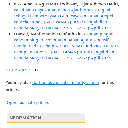
Rizki Amelia, Agus Mukti Wibowo, Fajar Rohman Hariri,
Pelatihan Penyusunan Bahan Ajar berbasis Digital
sebagai Pemberdayaan Guru Yayasan Sunan Ampel
Poncokusumo
,
J-ABDIPAMAS (Jurnal Pengabdian
Kepada Masyarakat): Vol. 7 No. 1 (2023): April 2023
Erawati, Mahfudhotin Mahfudhotin,
Pendampingan
Pendampingan Pembuatan Bahan Ajar Responsif
Gender Pada Kelompok Guru Bahasa Indonesia di MTS
Kabupaten Kediri
,
J-ABDIPAMAS (Jurnal Pengabdian
Kepada Masyarakat): Vol. 9 No. 1 (2025): April 2025
<<
<
6
7
8
9
10
11
You may also
start an advanced similarity search
for this
article.
Open Journal Systems
INFORMATION