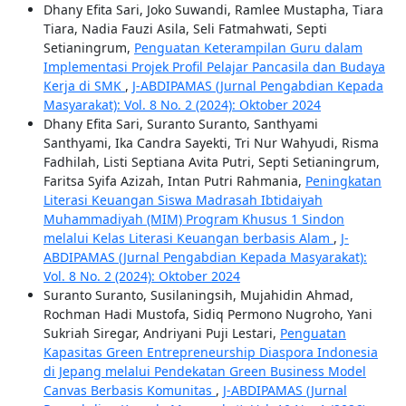
Dhany Efita Sari, Joko Suwandi, Ramlee Mustapha, Tiara
Tiara, Nadia Fauzi Asila, Seli Fatmahwati, Septi
Setianingrum,
Penguatan Keterampilan Guru dalam
Implementasi Projek Profil Pelajar Pancasila dan Budaya
Kerja di SMK
,
J-ABDIPAMAS (Jurnal Pengabdian Kepada
Masyarakat): Vol. 8 No. 2 (2024): Oktober 2024
Dhany Efita Sari, Suranto Suranto, Santhyami
Santhyami, Ika Candra Sayekti, Tri Nur Wahyudi, Risma
Fadhilah, Listi Septiana Avita Putri, Septi Setianingrum,
Faritsa Syifa Azizah, Intan Putri Rahmania,
Peningkatan
Literasi Keuangan Siswa Madrasah Ibtidaiyah
Muhammadiyah (MIM) Program Khusus 1 Sindon
melalui Kelas Literasi Keuangan berbasis Alam
,
J-
ABDIPAMAS (Jurnal Pengabdian Kepada Masyarakat):
Vol. 8 No. 2 (2024): Oktober 2024
Suranto Suranto, Susilaningsih, Mujahidin Ahmad,
Rochman Hadi Mustofa, Sidiq Permono Nugroho, Yani
Sukriah Siregar, Andriyani Puji Lestari,
Penguatan
Kapasitas Green Entrepreneurship Diaspora Indonesia
di Jepang melalui Pendekatan Green Business Model
Canvas Berbasis Komunitas
,
J-ABDIPAMAS (Jurnal