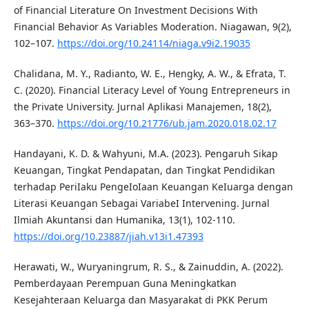
of Financial Literature On Investment Decisions With
Financial Behavior As Variables Moderation. Niagawan, 9(2),
102–107.
https://doi.org/10.24114/niaga.v9i2.19035
Chalidana, M. Y., Radianto, W. E., Hengky, A. W., & Efrata, T.
C. (2020). Financial Literacy Level of Young Entrepreneurs in
the Private University. Jurnal Aplikasi Manajemen, 18(2),
363–370.
https://doi.org/10.21776/ub.jam.2020.018.02.17
Handayani, K. D. & Wahyuni, M.A. (2023). Pengaruh Sikap
Keuangan, Tingkat Pendapatan, dan Tingkat Pendidikan
terhadap PeriIaku PengeIoIaan Keuangan KeIuarga dengan
Literasi Keuangan Sebagai VariabeI Intervening. Jurnal
Ilmiah Akuntansi dan Humanika, 13(1), 102-110.
https://doi.org/10.23887/jiah.v13i1.47393
Herawati, W., Wuryaningrum, R. S., & Zainuddin, A. (2022).
Pemberdayaan Perempuan Guna Meningkatkan
Kesejahteraan Keluarga dan Masyarakat di PKK Perum