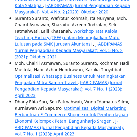
Kota Salatiga
,
J-ABDIPAMAS (Jurnal Pengabdian Kepada
Masyarakat): Vol. 4 No. 2 (2020): Oktober 2020
Suranto Suranto, Wafrotur Rohmah, Ita Nuryana, Moh.
Chairil Asmawan, Shazaitul Azreen Rodzalan, Seli
Fatmahwati, Laili Khasanah,
Workshop Tata Kelola
Teaching Factory (TEFA) dalam Meningkatkan Mutu
Lulusan pada SMK Jurusan Akuntansi
,
J-ABDIPAMAS
(Jurnal Pengabdian Kepada Masyarakat): Vol. 5 No. 2
(2021): Oktober 2021
Moh. Chairil Asmawan, Suranto Suranto, Rochman Hadi
Mustofa, Habil Azhar Hendrawan, Kartika Thoyibbah,
Optimalisasi Whatsapp Business untuk Meningkatkan
Penjualan Mitra Samira Travel
,
J-ABDIPAMAS (Jurnal
Pengabdian Kepada Masyarakat): Vol. 7 No. 1 (2023):
April 2023
Dhany Efita Sari, Seli Fatmahwati, Vinna Idamatus Silmi,
Kurniawan Ari Saputro,
Optimalisasi Digital Marketing
Berbantuan E-Commerce Shopee untuk Pemberdayaan
Ekonomi Kelompok Petani Bangunharjo Sragen
,
J-
ABDIPAMAS (Jurnal Pengabdian Kepada Masyarakat):
Vol. 7 No. 1 (2023): April 2023