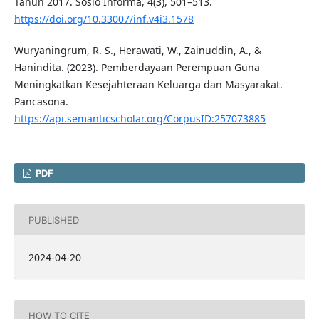
Tahun 2017. Sosio Informa, 4(3), 501–513.
https://doi.org/10.33007/inf.v4i3.1578
Wuryaningrum, R. S., Herawati, W., Zainuddin, A., &
Hanindita. (2023). Pemberdayaan Perempuan Guna
Meningkatkan Kesejahteraan Keluarga dan Masyarakat.
Pancasona.
https://api.semanticscholar.org/CorpusID:257073885
PDF
PUBLISHED
2024-04-20
HOW TO CITE