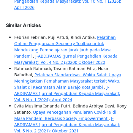
Pengabdian Kepada Masyarakat): Vol. 10 No. 1 (2026):
April 2026
Similar Articles
Febrian Febrian, Puji Astuti, Rindi Antika,
Pelatihan
Online Penggunaan Geometry Toolbox untuk
Mendukung Pembelajaran Jarak Jauh pada Masa
Pandemi
,
J-ABDIPAMAS (Jurnal Pengabdian Kepada
Masyarakat): Vol. 4 No. 2 (2020): Oktober 2020
Rahmadi Rahmadi, Tasnim Rahman Fitra, Husin
Bafadhal,
Pelatihan Standardisasi Waktu Salat: Upaya
Meningkatkan Pemahaman Masyarakat terkait Waktu
Shalat di Kecamatan Alam Barajo Kota Jambi
,
J-
ABDIPAMAS (Jurnal Pengabdian Kepada Masyarakat):
Vol. 8 No. 1 (2024): April 2024
Evita Muslima Isnanda Putri, Belinda Arbitya Dewi, Rony
Setianto,
Upaya Pencegahan Penularan Covid-19 di
Masa Pandemi Berbasis Society Empowerment
,
J-
ABDIPAMAS (Jurnal Pengabdian Kepada Masyarakat):
Vol. 5 No. 2 (2021): Oktober 2021