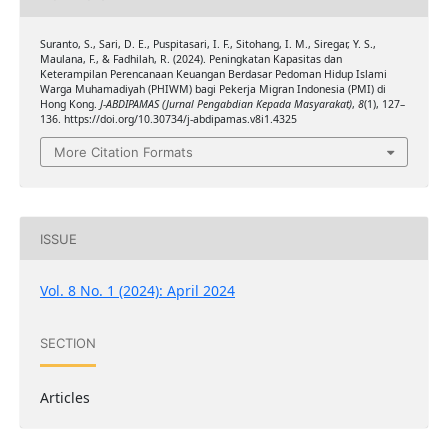
Suranto, S., Sari, D. E., Puspitasari, I. F., Sitohang, I. M., Siregar, Y. S.,
Maulana, F., & Fadhilah, R. (2024). Peningkatan Kapasitas dan
Keterampilan Perencanaan Keuangan Berdasar Pedoman Hidup Islami
Warga Muhamadiyah (PHIWM) bagi Pekerja Migran Indonesia (PMI) di
Hong Kong.
J-ABDIPAMAS (Jurnal Pengabdian Kepada Masyarakat)
,
8
(1), 127–
136. https://doi.org/10.30734/j-abdipamas.v8i1.4325
More Citation Formats
ISSUE
Vol. 8 No. 1 (2024): April 2024
SECTION
Articles