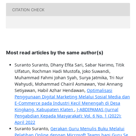
CITATION CHECK
Most read articles by the same author(s)
Suranto Suranto, Dhany Efita Sari, Sabar Narimo, Titik
Ulfatun, Rochman Hadi Mustofa, Joko Suwandi,
Muhammad Fahmi Johan Syah, Surya Jatmika, Tri Nur
Wahyudi, Mohammad Chairil Asmawan, Yovi Annang
Setiyawan, Habil Azhar Hendawan,
Optimalisasi
Penggunaan Digital Marketing Melalui Sosial Media dan
E-Commerce pada Industri Kecil Menengah di Desa
Kingkang, Kabupaten Klaten
,
J-ABDIPAMAS (Jurnal
Pengabdian Kepada Masyarakat): Vol. 6 No. 1 (2022):
April 2022
Suranto Suranto,
Gerakan Guru Menulis Buku Melalui
Pelatihan Online dengan Microsoft Teams bagi Guru Se