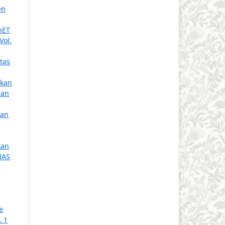
en
hET
Vol.
tas
akan
ian
ran
kan
MAS
e
. 1