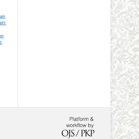
kan
t):
an
):