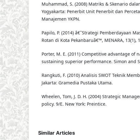
Muhammad, S. (2008) Matriks & Skenario dalam
Yogyakarta: Penerbit Unit Penerbit dan Percet
Manajemen YKPN.
Papilo, P. (2014) â€˜Strategi Pemberdayaan Ma
Rotan di Kota Pekanbaruâ€™, MENARA, 13(1), 1
Porter, M. E. (2011) Competitive advantage of n
sustaining superior performance. Simon and S
Rangkuti, F. (2010) Analisis SWOT Teknik Memb
Jakarta: Gramedia Pustaka Utama.
Wheelen, Tom, J. D. H. (2004) Strategic Mana
policy. 9/E. New York: Preintice.
Similar Articles