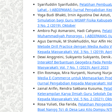
Syarifuddin Syarifuddin,
Pelatihan Pembuat
Lahat
,
J-ABDIPAMAS (Jurnal Pengabdian Kepa
Yoga Budi Bhakti, Irnin Agustina Dwi Astut
Simulation bagi Guru MGMP Fisika Kabupa
3 No. 2 (2019): Oktober
Ambiro Puji Asmaroini, Hadi Cahyono,
Pelat
Muhammadiyah Ponorogo
,
J-ABDIPAMAS (Ju
Agus Darmuki, M Sholehuddin, Nur Alfin Hi
Metode Drill Practice dengan Media Audio
Kepada Masyarakat): Vol. 3 No. 1 (2019): Apr
Dewi Anggreini, Sukiyanto Sukiyanto, Denik
Interaktif Berbantuan Geogebra Pada Pemb
Masyarakat): Vol. 7 No. 1 (2023): April 2023
Elin Rosmaya, Mira Nuryanti, Nunung Nurj
Media E-Commerce untuk Memasarkan Pro
(Jurnal Pengabdian Kepada Masyarakat): Vol.
zainal Arifin, Rendra Sakbana Kusuma,
Pela
Keterampilan Karya Ilmiah Guru Sekolah D
Kepada Masyarakat): Vol. 5 No. 2 (2021): Ok
Rosa Yuliati, Eka Farida,
Pelatihan Pengemba
Boat Nangg To'i di Desa Lasi Kilo Dompu N