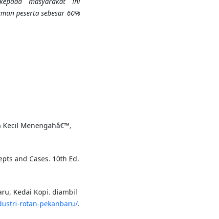
kepada masyarakat ini
man peserta sebesar 60%
a Kecil Menengahâ€™,
epts and Cases. 10th Ed.
ru, Kedai Kopi. diambil
dustri-rotan-pekanbaru/
.