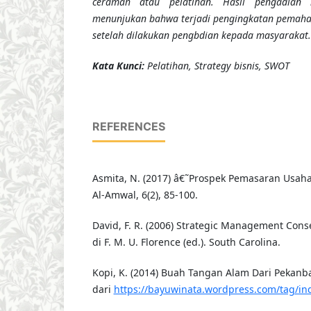
ceramah atau pelatihan. Hasil pengadian 
menunjukan bahwa terjadi pengingkatan pemaha
setelah dilakukan pengbdian kepada masyarakat.
K
ata Kunci
:
Pelatihan, Strategy bisnis, SWOT
REFERENCES
Asmita, N. (2017) â€˜Prospek Pemasaran Usah
Al-Amwal, 6(2), 85-100.
David, F. R. (2006) Strategic Management Cons
di F. M. U. Florence (ed.). South Carolina.
Kopi, K. (2014) Buah Tangan Alam Dari Pekanba
dari
https://bayuwinata.wordpress.com/tag/in