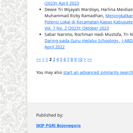
(2023): April 2023
Dewie Tri Wijayati Wardoyo, Harlina Meidi
Muhammad Rizky Ramadhan,
Meningkatka
Potensi Lokal di Kecamatan Kapas Kabupat
Vol. 7 No. 2 (2023): Oktober 2023
Sabar Narimo, Rochman Hadi Mustofa, Tri 
Daring pada Guru melalui Schoology
,
J-ABD
April 2022
<<
<
1
2
3
4
5
6
7
8
9
10
>
>>
You may also
start an advanced similarity searc
Published by:
IKIP PGRI Bojonegoro