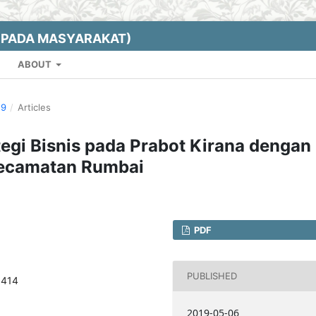
EPADA MASYARAKAT)
ABOUT
19
/
Articles
egi Bisnis pada Prabot Kirana dengan
Kecamatan Rumbai
PDF
PUBLISHED
.414
2019-05-06