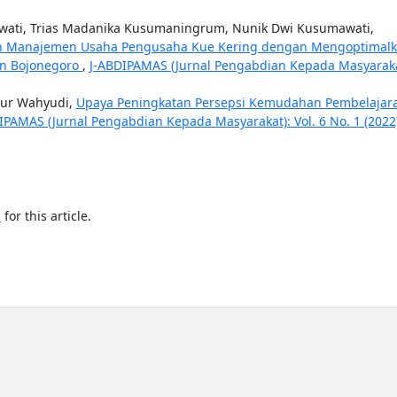
aswati, Trias Madanika Kusumaningrum, Nunik Dwi Kusumawati,
n Manajemen Usaha Pengusaha Kue Kering dengan Mengoptimal
en Bojonegoro
,
J-ABDIPAMAS (Jurnal Pengabdian Kepada Masyaraka
Nur Wahyudi,
Upaya Peningkatan Persepsi Kemudahan Pembelajar
IPAMAS (Jurnal Pengabdian Kepada Masyarakat): Vol. 6 No. 1 (2022
h
for this article.