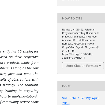
HOW TO CITE
Nofrizal, N. (2019). Pelatihan
Penyusunan Strategi Bisnis pada
Prabot Kirana dengan Metode
Analisis SWOT di Kecamatan
Rumbai.
J-ABDIPAMAS (Jurnal
Pengabdian Kepada Masyarakat)
,
urrently has 10 employees
3
(1), 31–36.
https://doi.org/10.30734/j-
ased on their respective
abdipamas.v3i1.414
 are products made from
More Citation Formats
others. As long as the raw
tra, Java and Riau. The
ults of observations with
 strategy. The solutions
ISSUE
g training in preparing
ethods to implementationÂ
Vol. 3 No. 1 (2019): April
 of community service show
2019