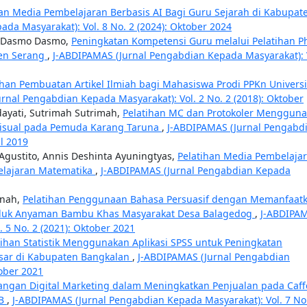
an Media Pembelajaran Berbasis AI Bagi Guru Sejarah di Kabupat
da Masyarakat): Vol. 8 No. 2 (2024): Oktober 2024
i, Dasmo Dasmo,
Peningkatan Kompetensi Guru melalui Pelatihan P
ten Serang
,
J-ABDIPAMAS (Jurnal Pengabdian Kepada Masyarakat): 
ihan Pembuatan Artikel Ilmiah bagi Mahasiswa Prodi PPKn Universi
rnal Pengabdian Kepada Masyarakat): Vol. 2 No. 2 (2018): Oktober
dayati, Sutrimah Sutrimah,
Pelatihan MC dan Protokoler Menggun
 Visual pada Pemuda Karang Taruna
,
J-ABDIPAMAS (Jurnal Pengabd
il 2019
 Agustito, Annis Deshinta Ayuningtyas,
Pelatihan Media Pembelaja
elajaran Matematika
,
J-ABDIPAMAS (Jurnal Pengabdian Kepada
anah,
Pelatihan Penggunaan Bahasa Persuasif dengan Memanfaat
duk Anyaman Bambu Khas Masyarakat Desa Balagedog
,
J-ABDIPA
 5 No. 2 (2021): Oktober 2021
tihan Statistik Menggunakan Aplikasi SPSS untuk Peningkatan
asar di Kabupaten Bangkalan
,
J-ABDIPAMAS (Jurnal Pengabdian
tober 2021
ngan Digital Marketing dalam Meningkatkan Penjualan pada Caff
TB
,
J-ABDIPAMAS (Jurnal Pengabdian Kepada Masyarakat): Vol. 7 No