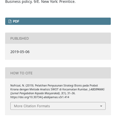
Business policy. 9/E. New York: Preintice.
PDF
PUBLISHED
2019-05-06
HOW TO CITE
Nofrizal, N. (2019). Pelatihan Penyusunan Strategi Bisnis pada Prabot
Kirana dengan Metode Analisis SWOT di Kecamatan Rumbai.
J-ABDIPAMAS
(Jurnal Pengabdian Kepada Masyarakat)
,
3
(1), 31–36.
https://doi.org/10.30734/j-abdipamas.v3i1.414
More Citation Formats