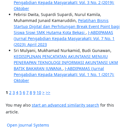
Pengabdian Kepada Masyarakat): Vol. 3 No. 2 (2019):
Oktober
Febrisi Dwita, Supardi Supardi, Nurul Kamila,
Muhammad Junaid Kamaruddin,
Pelatihan Bisnis
Startup Digital dan Perhitungan Break Event Point bagi
Siswa Siswi SMK Hutama Kota Bekasi
,
J-ABDIPAMAS
(Jurnal Pengabdian Kepada Masyarakat): Vol. 7 No. 1
(2023): April 2023
Sri Mulyani, Mukhamad Nurkamid, Budi Gunawan,
KEDISIPLINAN PENCATATAN AKUNTANSI MENUJU
PENERAPAN TEKNOLOGI INFORMASI AKUNTANSI UKM
BATIK BAKARAN JUWANA
,
J-ABDIPAMAS (Jurnal
Pengabdian Kepada Masyarakat): Vol. 1 No. 1 (2017):
Oktober
1
2
3
4
5
6
7
8
9
10
>
>>
You may also
start an advanced similarity search
for this
article.
Open Journal Systems