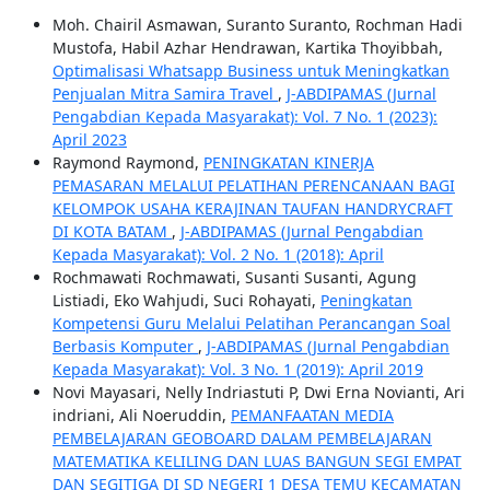
Moh. Chairil Asmawan, Suranto Suranto, Rochman Hadi
Mustofa, Habil Azhar Hendrawan, Kartika Thoyibbah,
Optimalisasi Whatsapp Business untuk Meningkatkan
Penjualan Mitra Samira Travel
,
J-ABDIPAMAS (Jurnal
Pengabdian Kepada Masyarakat): Vol. 7 No. 1 (2023):
April 2023
Raymond Raymond,
PENINGKATAN KINERJA
PEMASARAN MELALUI PELATIHAN PERENCANAAN BAGI
KELOMPOK USAHA KERAJINAN TAUFAN HANDRYCRAFT
DI KOTA BATAM
,
J-ABDIPAMAS (Jurnal Pengabdian
Kepada Masyarakat): Vol. 2 No. 1 (2018): April
Rochmawati Rochmawati, Susanti Susanti, Agung
Listiadi, Eko Wahjudi, Suci Rohayati,
Peningkatan
Kompetensi Guru Melalui Pelatihan Perancangan Soal
Berbasis Komputer
,
J-ABDIPAMAS (Jurnal Pengabdian
Kepada Masyarakat): Vol. 3 No. 1 (2019): April 2019
Novi Mayasari, Nelly Indriastuti P, Dwi Erna Novianti, Ari
indriani, Ali Noeruddin,
PEMANFAATAN MEDIA
PEMBELAJARAN GEOBOARD DALAM PEMBELAJARAN
MATEMATIKA KELILING DAN LUAS BANGUN SEGI EMPAT
DAN SEGITIGA DI SD NEGERI 1 DESA TEMU KECAMATAN