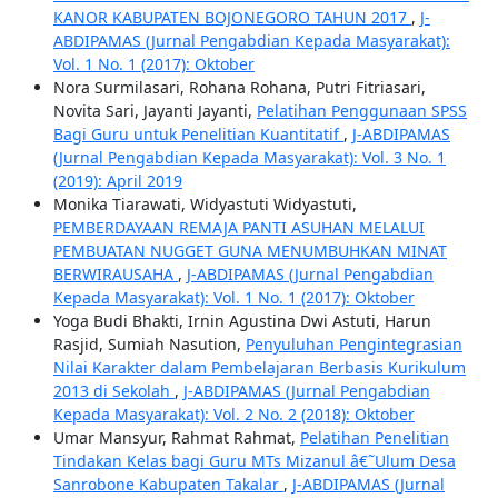
KANOR KABUPATEN BOJONEGORO TAHUN 2017
,
J-
ABDIPAMAS (Jurnal Pengabdian Kepada Masyarakat):
Vol. 1 No. 1 (2017): Oktober
Nora Surmilasari, Rohana Rohana, Putri Fitriasari,
Novita Sari, Jayanti Jayanti,
Pelatihan Penggunaan SPSS
Bagi Guru untuk Penelitian Kuantitatif
,
J-ABDIPAMAS
(Jurnal Pengabdian Kepada Masyarakat): Vol. 3 No. 1
(2019): April 2019
Monika Tiarawati, Widyastuti Widyastuti,
PEMBERDAYAAN REMAJA PANTI ASUHAN MELALUI
PEMBUATAN NUGGET GUNA MENUMBUHKAN MINAT
BERWIRAUSAHA
,
J-ABDIPAMAS (Jurnal Pengabdian
Kepada Masyarakat): Vol. 1 No. 1 (2017): Oktober
Yoga Budi Bhakti, Irnin Agustina Dwi Astuti, Harun
Rasjid, Sumiah Nasution,
Penyuluhan Pengintegrasian
Nilai Karakter dalam Pembelajaran Berbasis Kurikulum
2013 di Sekolah
,
J-ABDIPAMAS (Jurnal Pengabdian
Kepada Masyarakat): Vol. 2 No. 2 (2018): Oktober
Umar Mansyur, Rahmat Rahmat,
Pelatihan Penelitian
Tindakan Kelas bagi Guru MTs Mizanul â€˜Ulum Desa
Sanrobone Kabupaten Takalar
,
J-ABDIPAMAS (Jurnal