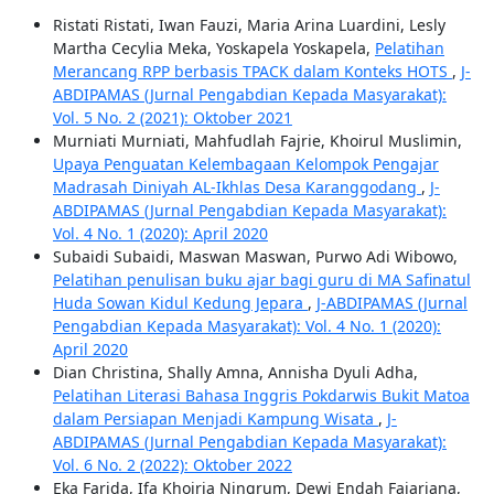
Ristati Ristati, Iwan Fauzi, Maria Arina Luardini, Lesly
Martha Cecylia Meka, Yoskapela Yoskapela,
Pelatihan
Merancang RPP berbasis TPACK dalam Konteks HOTS
,
J-
ABDIPAMAS (Jurnal Pengabdian Kepada Masyarakat):
Vol. 5 No. 2 (2021): Oktober 2021
Murniati Murniati, Mahfudlah Fajrie, Khoirul Muslimin,
Upaya Penguatan Kelembagaan Kelompok Pengajar
Madrasah Diniyah AL-Ikhlas Desa Karanggodang
,
J-
ABDIPAMAS (Jurnal Pengabdian Kepada Masyarakat):
Vol. 4 No. 1 (2020): April 2020
Subaidi Subaidi, Maswan Maswan, Purwo Adi Wibowo,
Pelatihan penulisan buku ajar bagi guru di MA Safinatul
Huda Sowan Kidul Kedung Jepara
,
J-ABDIPAMAS (Jurnal
Pengabdian Kepada Masyarakat): Vol. 4 No. 1 (2020):
April 2020
Dian Christina, Shally Amna, Annisha Dyuli Adha,
Pelatihan Literasi Bahasa Inggris Pokdarwis Bukit Matoa
dalam Persiapan Menjadi Kampung Wisata
,
J-
ABDIPAMAS (Jurnal Pengabdian Kepada Masyarakat):
Vol. 6 No. 2 (2022): Oktober 2022
Eka Farida, Ifa Khoiria Ningrum, Dewi Endah Fajariana,