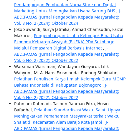
Pendampingan Pembuatan Nama Store dan Digital
Marketing Untuk Meningkatkan Usaha Sarung BHS
,
J-
ABDIPAMAS (Jurnal Pengabdian Kepada Masyarakat):
Vol. 8 No. 2 (2024): Oktober 2024
Joko Suwandi, Surya Jatmika, Ahmad Chamsudin, Faizal
Makhrus,
Pengembangan Usaha Kelompok Bina Usaha
Ekonomi Keluarga Aisyiyah (BUEKA) PDA Sukoharjo
Melalui Pemasaran Digital Berbasis Internet
,
J-
ABDIPAMAS (Jurnal Pengabdian Kepada Masyarakat):
Vol. 6 No. 2 (2022): Oktober 2022
Warsiman Warsiman, Wandayani Goeyardi, Lilik
Wahyuni, M. A. Haris Firismanda, Endang Sholihatin,
Pelatihan Penulisan Karya Ilmiah Kelompok Guru MGMP
Bahasa Indonesia di Kabupaten Bojonegoro
,
J-
ABDIPAMAS (Jurnal Pengabdian Kepada Masyarakat):
Vol. 6 No. 2 (2022): Oktober 2022
Rahmadi Rahmadi, Tasnim Rahman Fitra, Husin
Bafadhal,
Pelatihan Standardisasi Waktu Salat: Upaya
Meningkatkan Pemahaman Masyarakat terkait Waktu
Shalat di Kecamatan Alam Barajo Kota Jambi
,
J-
ABDIPAMAS (Jurnal Pengabdian Kepada Masyarakat):