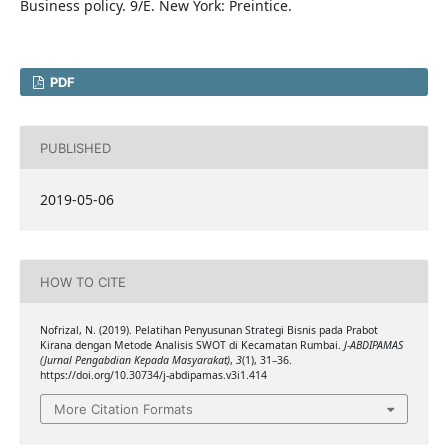
Business policy. 9/E. New York: Preintice.
PDF
PUBLISHED
2019-05-06
HOW TO CITE
Nofrizal, N. (2019). Pelatihan Penyusunan Strategi Bisnis pada Prabot
Kirana dengan Metode Analisis SWOT di Kecamatan Rumbai.
J-ABDIPAMAS
(Jurnal Pengabdian Kepada Masyarakat)
,
3
(1), 31–36.
https://doi.org/10.30734/j-abdipamas.v3i1.414
More Citation Formats