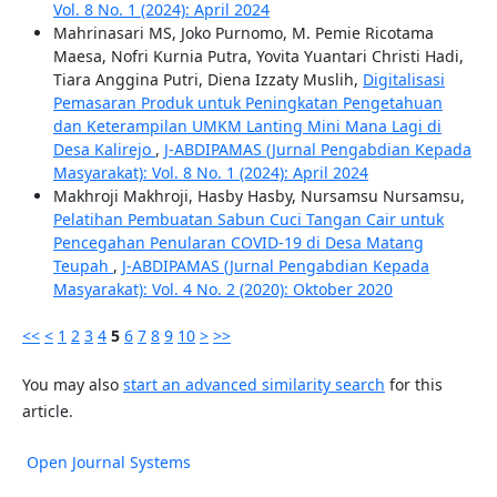
Vol. 8 No. 1 (2024): April 2024
Mahrinasari MS, Joko Purnomo, M. Pemie Ricotama
Maesa, Nofri Kurnia Putra, Yovita Yuantari Christi Hadi,
Tiara Anggina Putri, Diena Izzaty Muslih,
Digitalisasi
Pemasaran Produk untuk Peningkatan Pengetahuan
dan Keterampilan UMKM Lanting Mini Mana Lagi di
Desa Kalirejo
,
J-ABDIPAMAS (Jurnal Pengabdian Kepada
Masyarakat): Vol. 8 No. 1 (2024): April 2024
Makhroji Makhroji, Hasby Hasby, Nursamsu Nursamsu,
Pelatihan Pembuatan Sabun Cuci Tangan Cair untuk
Pencegahan Penularan COVID-19 di Desa Matang
Teupah
,
J-ABDIPAMAS (Jurnal Pengabdian Kepada
Masyarakat): Vol. 4 No. 2 (2020): Oktober 2020
<<
<
1
2
3
4
5
6
7
8
9
10
>
>>
You may also
start an advanced similarity search
for this
article.
Open Journal Systems