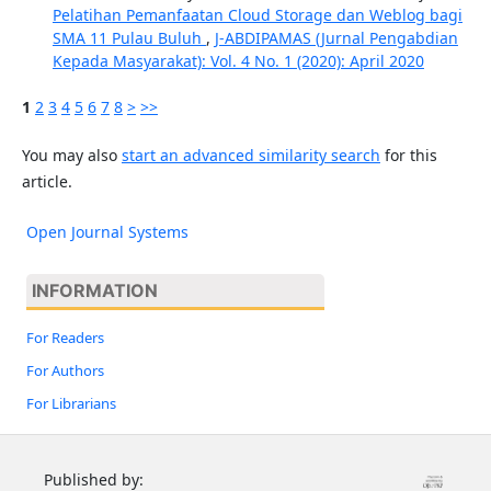
Pelatihan Pemanfaatan Cloud Storage dan Weblog bagi
SMA 11 Pulau Buluh
,
J-ABDIPAMAS (Jurnal Pengabdian
Kepada Masyarakat): Vol. 4 No. 1 (2020): April 2020
1
2
3
4
5
6
7
8
>
>>
You may also
start an advanced similarity search
for this
article.
Open Journal Systems
INFORMATION
For Readers
For Authors
For Librarians
Published by: