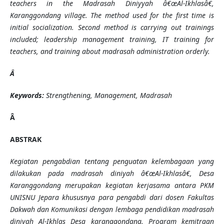
teachers in the Madrasah Diniyyah â€œAl-Ikhlasâ€,
Karanggondang village. The method used for the first time is
initial socialization. Second method is carrying out trainings
included; leadership management training, IT training for
teachers, and training about madrasah administration orderly.
Â
Keywords:
Strengthening, Management, Madrasah
Â
ABSTRAK
Kegiatan pengabdian tentang penguatan kelembagaan yang
dilakukan pada madrasah diniyah
â€œ
Al-Ikhlas
â€,
Desa
Karanggondang merupakan kegiatan kerjasama antara PKM
UNISNU Jepara khususnya para pengabdi dari dosen Fakultas
Dakwah dan Komunikasi dengan lembaga pendidikan madrasah
diniyah Al-Ikhlas Desa karanggondang. Program kemitraan