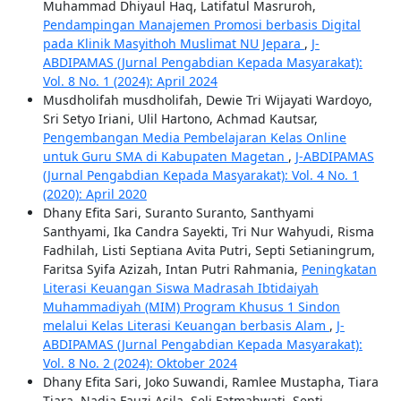
Muhammad Dhiyaul Haq, Latifatul Masruroh,
Pendampingan Manajemen Promosi berbasis Digital
pada Klinik Masyithoh Muslimat NU Jepara
,
J-
ABDIPAMAS (Jurnal Pengabdian Kepada Masyarakat):
Vol. 8 No. 1 (2024): April 2024
Musdholifah musdholifah, Dewie Tri Wijayati Wardoyo,
Sri Setyo Iriani, Ulil Hartono, Achmad Kautsar,
Pengembangan Media Pembelajaran Kelas Online
untuk Guru SMA di Kabupaten Magetan
,
J-ABDIPAMAS
(Jurnal Pengabdian Kepada Masyarakat): Vol. 4 No. 1
(2020): April 2020
Dhany Efita Sari, Suranto Suranto, Santhyami
Santhyami, Ika Candra Sayekti, Tri Nur Wahyudi, Risma
Fadhilah, Listi Septiana Avita Putri, Septi Setianingrum,
Faritsa Syifa Azizah, Intan Putri Rahmania,
Peningkatan
Literasi Keuangan Siswa Madrasah Ibtidaiyah
Muhammadiyah (MIM) Program Khusus 1 Sindon
melalui Kelas Literasi Keuangan berbasis Alam
,
J-
ABDIPAMAS (Jurnal Pengabdian Kepada Masyarakat):
Vol. 8 No. 2 (2024): Oktober 2024
Dhany Efita Sari, Joko Suwandi, Ramlee Mustapha, Tiara
Tiara, Nadia Fauzi Asila, Seli Fatmahwati, Septi