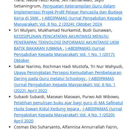
Setianingrum,
Penguatan Keterampilan Guru dalam
Implementasi Projek Profil Pelajar Pancasila dan Budaya
Kerja di SMK
,
J-ABDIPAMAS (Jurnal Pengabdian Kepada
Masyarakat): Vol. 8 No. 2 (2024): Oktober 2024
Sri Mulyani, Mukhamad Nurkamid, Budi Gunawan,
KEDISIPLINAN PENCATATAN AKUNTANSI MENUJU
PENERAPAN TEKNOLOGI INFORMASI AKUNTANSI UKM
BATIK BAKARAN JUWANA
,
J-ABDIPAMAS (Jurnal
Pengabdian Kepada Masyarakat): Vol. 1 No. 1 (2017):
Oktober
Sabar Narimo, Rochman Hadi Mustofa, Tri Nur Wahyudi,
Upaya Peningkatan Persepsi Kemudahan Pembelajaran
Daring pada Guru melalui Schoology
,
J-ABDIPAMAS
(Jurnal Pengabdian Kepada Masyarakat): Vol. 6 No. 1
(2022): April 2022
Subaidi Subaidi, Maswan Maswan, Purwo Adi Wibowo,
Pelatihan penulisan buku ajar bagi guru di MA Safinatul
Huda Sowan Kidul Kedung Jepara
,
J-ABDIPAMAS (Jurnal
Pengabdian Kepada Masyarakat): Vol. 4 No. 1 (2020):
April 2020
Cosmas Eko Suharyanto, Alfannisa Annurrallah Fajrin,