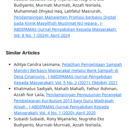
Budiyanto, Murniati Murniati, Azzah Norlaila,
Muhammad Dhiyaul Haq, Latifatul Masruroh,
Pendampingan Manajemen Promosi berbasis Digital
pada Klinik Masyithoh Muslimat NU Jepara
,
J-
ABDIPAMAS (Jurnal Pengabdian Kepada Masyarakat):
Vol. 8 No. 1 (2024): April 2024
Similar Articles
Aditya Candra Lesmana,
Pelatihan Pengelolaan Sampah
Mandiri Berbasis Masyarakat melalui Bank Sampah di
Desa Cinanjung
,
J-ABDIPAMAS (Jurnal Pengabdian
Kepada Masyarakat): Vol. 5 No. 2 (2021): Oktober 2021
Khalimatus Sadiyah, Mahalli Mahalli, Fathur Rohman,
Azzah Nor Laila,
Pendampingan Penyusunan Perangkat
Pembelajaran Kurikulum 2013 bagi Guru Madrasah
Aliyah
,
J-ABDIPAMAS (Jurnal Pengabdian Kepada
Masyarakat): Vol. 4 No. 1 (2020): April 2020
Subaidi Subaidi, Rony Wijanarko, Nugroho Eko
Budiyanto, Murniati Murniati, Azzah Norlaila,