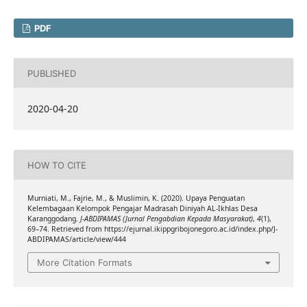
PDF
PUBLISHED
2020-04-20
HOW TO CITE
Murniati, M., Fajrie, M., & Muslimin, K. (2020). Upaya Penguatan
Kelembagaan Kelompok Pengajar Madrasah Diniyah AL-Ikhlas Desa
Karanggodang.
J-ABDIPAMAS (Jurnal Pengabdian Kepada Masyarakat)
,
4
(1),
69–74. Retrieved from https://ejurnal.ikippgribojonegoro.ac.id/index.php/J-
ABDIPAMAS/article/view/444
More Citation Formats