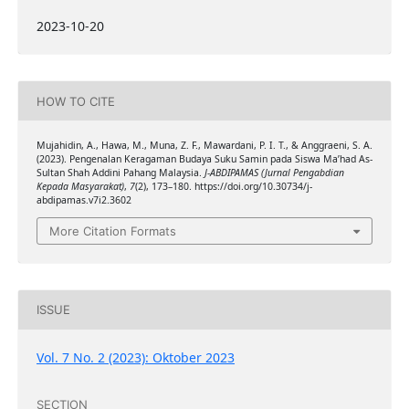
2023-10-20
HOW TO CITE
Mujahidin, A., Hawa, M., Muna, Z. F., Mawardani, P. I. T., & Anggraeni, S. A.
(2023). Pengenalan Keragaman Budaya Suku Samin pada Siswa Ma’had As-
Sultan Shah Addini Pahang Malaysia.
J-ABDIPAMAS (Jurnal Pengabdian
Kepada Masyarakat)
,
7
(2), 173–180. https://doi.org/10.30734/j-
abdipamas.v7i2.3602
More Citation Formats
ISSUE
Vol. 7 No. 2 (2023): Oktober 2023
SECTION