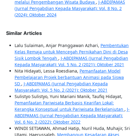
melalui Pengembangan Wisata Budaya
,
J-ABDIPAMAS
(Jurnal Pengabdian Kepada Masyarakat): Vol. 8 No. 2
(2024): Oktober 2024
Similar Articles
Lalu Sulaiman, Anjar Pranggawan Azhari,
Pembentukan
Kelas Remaja untuk Mencegah Pernikahan Dini di Desa
Sisik Lombok Tengah
,
J-ABDIPAMAS (Jurnal Pengabdian
Kepada Masyarakat): Vol. 5 No. 2 (2021): Oktober 2021
Nita Hidayati, Lessa Roesdiana,
Pemanfaatan Model
Pembelajaran Projek berbantuan Animasi pada Siswa
SD
,
J-ABDIPAMAS (Jurnal Pengabdian Kepada
Masyarakat): Vol. 5 No. 2 (2021): Oktober 2021
Sulistyo Sulistyo, Yuni Mariani Manik, Taufiq Hidayat,
Pemanfaatan Pariwisata Berbasis Kearifan Lokal:
Kerangka Konseptual untuk Pariwisata Berkelanjutan
,
J-
ABDIPAMAS (Jurnal Pengabdian Kepada Masyarakat):
Vol. 6 No. 2 (2022): Oktober 2022
WINDI SETIAWAN, Ahmad Hatip, Nuril Huda, Muhajir, Sri
Utami, Haerussaleh,
Membangun Kesadaran Akses