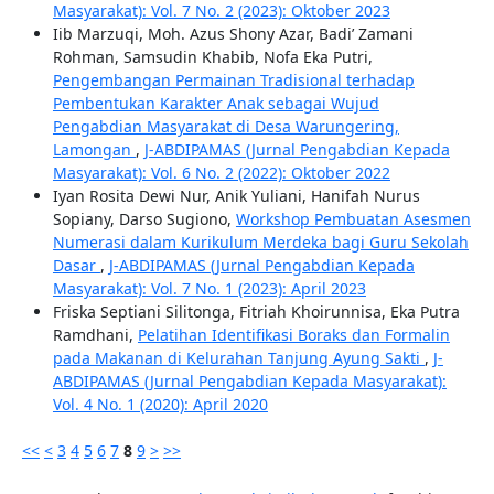
Masyarakat): Vol. 7 No. 2 (2023): Oktober 2023
Iib Marzuqi, Moh. Azus Shony Azar, Badi’ Zamani
Rohman, Samsudin Khabib, Nofa Eka Putri,
Pengembangan Permainan Tradisional terhadap
Pembentukan Karakter Anak sebagai Wujud
Pengabdian Masyarakat di Desa Warungering,
Lamongan
,
J-ABDIPAMAS (Jurnal Pengabdian Kepada
Masyarakat): Vol. 6 No. 2 (2022): Oktober 2022
Iyan Rosita Dewi Nur, Anik Yuliani, Hanifah Nurus
Sopiany, Darso Sugiono,
Workshop Pembuatan Asesmen
Numerasi dalam Kurikulum Merdeka bagi Guru Sekolah
Dasar
,
J-ABDIPAMAS (Jurnal Pengabdian Kepada
Masyarakat): Vol. 7 No. 1 (2023): April 2023
Friska Septiani Silitonga, Fitriah Khoirunnisa, Eka Putra
Ramdhani,
Pelatihan Identifikasi Boraks dan Formalin
pada Makanan di Kelurahan Tanjung Ayung Sakti
,
J-
ABDIPAMAS (Jurnal Pengabdian Kepada Masyarakat):
Vol. 4 No. 1 (2020): April 2020
<<
<
3
4
5
6
7
8
9
>
>>