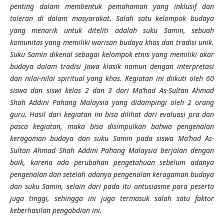
penting dalam membentuk
pemahaman yang inklusif dan
toleran di dalam masyarakat
.
Salah satu kelompok budaya
yang menarik untuk diteliti adalah suku Samin, sebuah
komunitas yang memiliki warisan budaya khas dan tradisi unik.
Suku Samin dikenal sebagai kelompok etnis yang memiliki akar
budaya dalam tradisi Jawa klasik namun dengan interpretasi
dan nilai-nilai spiritual yang khas
.
Kegiatan ini diikuti oleh 60
siswa dan siswi kelas 2 dan 3 dari Ma’had
As-Sultan Ahmad
Shah Addini Pahang Malaysia yang didampingi oleh 2 orang
guru
. H
asil
dari kegiatan ini bisa dilihat dari
evaluasi pra dan
pasca kegiatan, maka bisa disimpulkan bahwa pengenalan
keragaman budaya dan suku Samin pada siswa Ma’had
As-
Sultan Ahmad Shah Addini Pahang Malaysia berjalan dengan
baik, karena ada perubahan pengetahuan sebelum adanya
pengenalan dan setelah adanya pengenalan keragaman budaya
dan suku Samin, selain dari pada itu antusiasme para peserta
juga tinggi, sehingga ini juga termasuk salah satu faktor
keberhasilan pengabdian ini
.