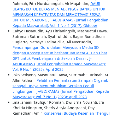
Rohmah, Fitri Nurdianingsih, Ali Mujahidin,
DAUR
ULANG BOTOL BEKAS MENJADI PIGGY BANKS UNTUK
MENGASAH KREATIVITAS DAN MEMOTIVASI SISWA
UNTUK MENABUNG
,
J-ABDIPAMAS (Jurnal Pengabdian
Kepada Masyarakat): Vol. 1 No. 1 (2017): Oktober
Cahyo Hasanudin, Ayu Fitrianingsih, Masnuatul Hawa,
Sutrimah Sutrimah, Syahrul Udin, Bagas Romadhoni
Sugiarto, Natasya Erdina Zilla, Ali Noeruddin,
Pendampingan Guru dalam Menyusun Media 3D
dengan Konsep Kartun berbantuan Meta AI Dan Chat
GPT untuk Pembelajaran di Sekolah Dasar
,
J-
ABDIPAMAS (Jurnal Pengabdian Kepada Masyarakat):
Vol. 9 No. 1 (2025): April 2025
Joko Setiyono, Masnuatul Hawa, Sutrimah Sutrimah, M
Alfin Fathoni,
Pelatihan Pemanfaatan Sampah Organik
sebagai Upaya Menumbuhkan Gerakan Peduli
Lingkungan
,
J-ABDIPAMAS (Jurnal Pengabdian Kepada
Masyarakat): Vol. 7 No. 1 (2023): April 2023
Ima Isnaini Taufiqur Rohmah, Dwi Erna Novianti, Ifa
Khoiria Ningrum, Sherly Aisyia Anggraeni, Day
Ramadhani Amir,
Konservasi Budaya Kesenian Thengul