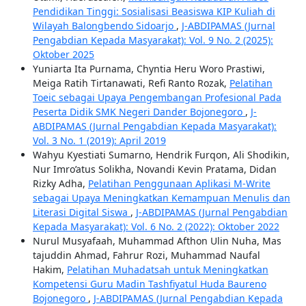
Pendidikan Tinggi: Sosialisasi Beasiswa KIP Kuliah di
Wilayah Balongbendo Sidoarjo
,
J-ABDIPAMAS (Jurnal
Pengabdian Kepada Masyarakat): Vol. 9 No. 2 (2025):
Oktober 2025
Yuniarta Ita Purnama, Chyntia Heru Woro Prastiwi,
Meiga Ratih Tirtanawati, Refi Ranto Rozak,
Pelatihan
Toeic sebagai Upaya Pengembangan Profesional Pada
Peserta Didik SMK Negeri Dander Bojonegoro
,
J-
ABDIPAMAS (Jurnal Pengabdian Kepada Masyarakat):
Vol. 3 No. 1 (2019): April 2019
Wahyu Kyestiati Sumarno, Hendrik Furqon, Ali Shodikin,
Nur Imro’atus Solikha, Novandi Kevin Pratama, Didan
Rizky Adha,
Pelatihan Penggunaan Aplikasi M-Write
sebagai Upaya Meningkatkan Kemampuan Menulis dan
Literasi Digital Siswa
,
J-ABDIPAMAS (Jurnal Pengabdian
Kepada Masyarakat): Vol. 6 No. 2 (2022): Oktober 2022
Nurul Musyafaah, Muhammad Afthon Ulin Nuha, Mas
tajuddin Ahmad, Fahrur Rozi, Muhammad Naufal
Hakim,
Pelatihan Muhadatsah untuk Meningkatkan
Kompetensi Guru Madin Tashfiyatul Huda Baureno
Bojonegoro
,
J-ABDIPAMAS (Jurnal Pengabdian Kepada