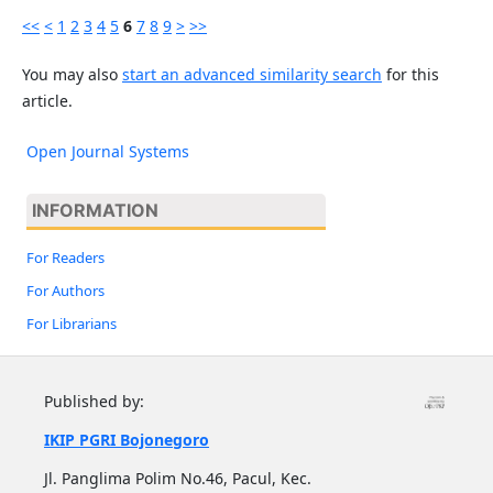
<<
<
1
2
3
4
5
6
7
8
9
>
>>
You may also
start an advanced similarity search
for this
article.
Open Journal Systems
INFORMATION
For Readers
For Authors
For Librarians
Published by:
IKIP PGRI Bojonegoro
Jl. Panglima Polim No.46, Pacul, Kec.