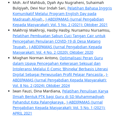
Moh. Arif Mahbub, Dyah Ayu Nugraheni, Suhaimah
Bulqiyah, Devi Nur Indah Sari,
Pelatihan Bahasa Inggris
Komunikatif Melalui Program English Day pada
Madrasah Aliyah
,
J-ABDIPAMAS (Jurnal Pengabdian
Kepada Masyarakat): Vol. 5 No. 2 (2021): Oktober 2021
Makhroji Makhroji, Hasby Hasby, Nursamsu Nursamsu,
Pelatihan Pembuatan Sabun Cuci Tangan Cair untuk
Pencegahan Penularan COVID-19 di Desa Matang
Teupah
,
J-ABDIPAMAS (Jurnal Pengabdian Kepada
Masyarakat): Vol. 4 No. 2 (2020): Oktober 2020
Mixghan Norman Antono,
Optimalisasi Peran Guru
dalam Upaya Pencegahan Kekerasan Seksual dan
Intoleransi Melalui E-Comic ‘Bhineka’ Berbasis Literasi
Digital Sebagai Perwujudan Profil Pelajar Pancasila
,
J-
ABDIPAMAS (Jurnal Pengabdian Kepada Masyarakat):
Vol. 8 No. 2 (2024): Oktober 2024
Iwan Fauzi, Dina Mardiana,
Pelatihan Penulisan Karya
Ilmiah Bentuk PTK bagi Guru di SD Muhammadiyah
Pahandut Kota Palangkaraya
,
J-ABDIPAMAS (Jurnal
Pengabdian Kepada Masyarakat): Vol. 5 No. 1 (2021):
APRIL 2021