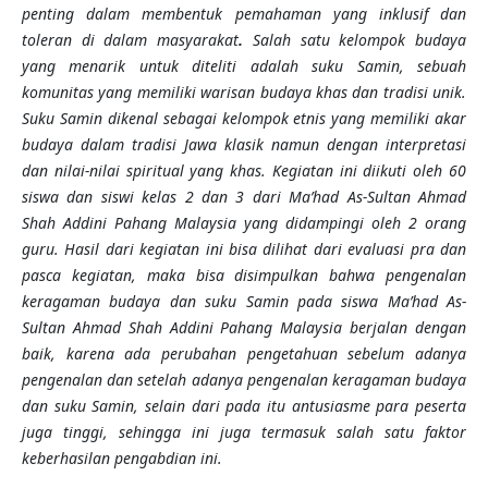
penting dalam membentuk
pemahaman yang inklusif dan
toleran di dalam masyarakat
.
Salah satu kelompok budaya
yang menarik untuk diteliti adalah suku Samin, sebuah
komunitas yang memiliki warisan budaya khas dan tradisi unik.
Suku Samin dikenal sebagai kelompok etnis yang memiliki akar
budaya dalam tradisi Jawa klasik namun dengan interpretasi
dan nilai-nilai spiritual yang khas
.
Kegiatan ini diikuti oleh 60
siswa dan siswi kelas 2 dan 3 dari Ma’had
As-Sultan Ahmad
Shah Addini Pahang Malaysia yang didampingi oleh 2 orang
guru
. H
asil
dari kegiatan ini bisa dilihat dari
evaluasi pra dan
pasca kegiatan, maka bisa disimpulkan bahwa pengenalan
keragaman budaya dan suku Samin pada siswa Ma’had
As-
Sultan Ahmad Shah Addini Pahang Malaysia berjalan dengan
baik, karena ada perubahan pengetahuan sebelum adanya
pengenalan dan setelah adanya pengenalan keragaman budaya
dan suku Samin, selain dari pada itu antusiasme para peserta
juga tinggi, sehingga ini juga termasuk salah satu faktor
keberhasilan pengabdian ini
.