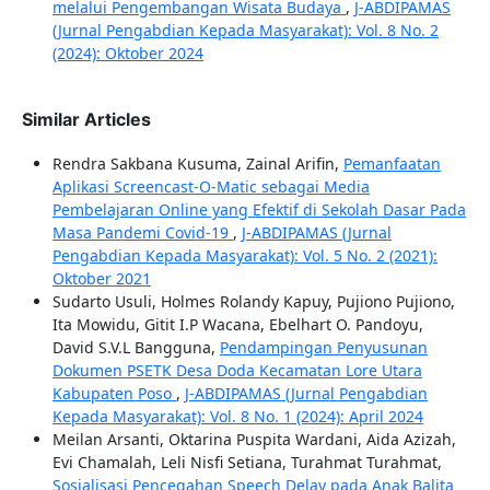
melalui Pengembangan Wisata Budaya
,
J-ABDIPAMAS
(Jurnal Pengabdian Kepada Masyarakat): Vol. 8 No. 2
(2024): Oktober 2024
Similar Articles
Rendra Sakbana Kusuma, Zainal Arifin,
Pemanfaatan
Aplikasi Screencast-O-Matic sebagai Media
Pembelajaran Online yang Efektif di Sekolah Dasar Pada
Masa Pandemi Covid-19
,
J-ABDIPAMAS (Jurnal
Pengabdian Kepada Masyarakat): Vol. 5 No. 2 (2021):
Oktober 2021
Sudarto Usuli, Holmes Rolandy Kapuy, Pujiono Pujiono,
Ita Mowidu, Gitit I.P Wacana, Ebelhart O. Pandoyu,
David S.V.L Bangguna,
Pendampingan Penyusunan
Dokumen PSETK Desa Doda Kecamatan Lore Utara
Kabupaten Poso
,
J-ABDIPAMAS (Jurnal Pengabdian
Kepada Masyarakat): Vol. 8 No. 1 (2024): April 2024
Meilan Arsanti, Oktarina Puspita Wardani, Aida Azizah,
Evi Chamalah, Leli Nisfi Setiana, Turahmat Turahmat,
Sosialisasi Pencegahan Speech Delay pada Anak Balita