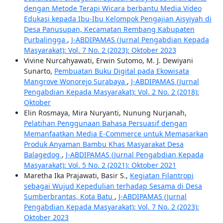
dengan Metode Terapi Wicara berbantu Media Video
Edukasi kepada Ibu-Ibu Kelompok Pengajian Aisyiyah di
Desa Panusupan, Kecamatan Rembang Kabupaten
Purbalingga
,
J-ABDIPAMAS (Jurnal Pengabdian Kepada
Masyarakat): Vol. 7 No. 2 (2023): Oktober 2023
Vivine Nurcahyawati, Erwin Sutomo, M. J. Dewiyani
Sunarto,
Pembuatan Buku Digital pada Ekowisata
Mangrove Wonorejo Surabaya
,
J-ABDIPAMAS (Jurnal
Pengabdian Kepada Masyarakat): Vol. 2 No. 2 (2018):
Oktober
Elin Rosmaya, Mira Nuryanti, Nunung Nurjanah,
Pelatihan Penggunaan Bahasa Persuasif dengan
Memanfaatkan Media E-Commerce untuk Memasarkan
Produk Anyaman Bambu Khas Masyarakat Desa
Balagedog
,
J-ABDIPAMAS (Jurnal Pengabdian Kepada
Masyarakat): Vol. 5 No. 2 (2021): Oktober 2021
Maretha Ika Prajawati, Basir S.,
Kegiatan Filantropi
sebagai Wujud Kepedulian terhadap Sesama di Desa
Sumberbrantas, Kota Batu
,
J-ABDIPAMAS (Jurnal
Pengabdian Kepada Masyarakat): Vol. 7 No. 2 (2023):
Oktober 2023