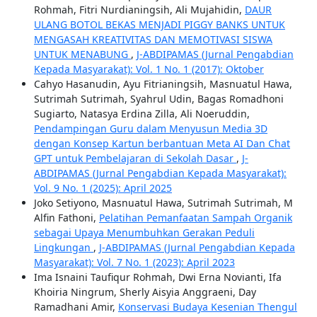
Rohmah, Fitri Nurdianingsih, Ali Mujahidin,
DAUR
ULANG BOTOL BEKAS MENJADI PIGGY BANKS UNTUK
MENGASAH KREATIVITAS DAN MEMOTIVASI SISWA
UNTUK MENABUNG
,
J-ABDIPAMAS (Jurnal Pengabdian
Kepada Masyarakat): Vol. 1 No. 1 (2017): Oktober
Cahyo Hasanudin, Ayu Fitrianingsih, Masnuatul Hawa,
Sutrimah Sutrimah, Syahrul Udin, Bagas Romadhoni
Sugiarto, Natasya Erdina Zilla, Ali Noeruddin,
Pendampingan Guru dalam Menyusun Media 3D
dengan Konsep Kartun berbantuan Meta AI Dan Chat
GPT untuk Pembelajaran di Sekolah Dasar
,
J-
ABDIPAMAS (Jurnal Pengabdian Kepada Masyarakat):
Vol. 9 No. 1 (2025): April 2025
Joko Setiyono, Masnuatul Hawa, Sutrimah Sutrimah, M
Alfin Fathoni,
Pelatihan Pemanfaatan Sampah Organik
sebagai Upaya Menumbuhkan Gerakan Peduli
Lingkungan
,
J-ABDIPAMAS (Jurnal Pengabdian Kepada
Masyarakat): Vol. 7 No. 1 (2023): April 2023
Ima Isnaini Taufiqur Rohmah, Dwi Erna Novianti, Ifa
Khoiria Ningrum, Sherly Aisyia Anggraeni, Day
Ramadhani Amir,
Konservasi Budaya Kesenian Thengul