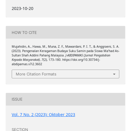
2023-10-20
HOW TO CITE
Mujahidin, A., Hawa, M., Muna, Z. F., Mawardani, P. I. T., & Anggraeni, S. A.
(2023). Pengenalan Keragaman Budaya Suku Samin pada Siswa Ma’had As-
Sultan Shah Addini Pahang Malaysia.
J-ABDIPAMAS (Jurnal Pengabdian
Kepada Masyarakat)
,
7
(2), 173–180. https://doi.org/10.30734/j-
abdipamas.v7i2.3602
More Citation Formats
ISSUE
Vol. 7 No. 2 (2023): Oktober 2023
SECTION