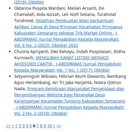
(2018): Oktober
Oktarina Puspita Wardani, Meilan Arsanti, Evi
Chamalah, Aida Azizah, Leli Nisfi Setiana, Turahmat
Turahmat,
Pelatihan Pembuatan Iklan berbantuan
Aplikasi Canva di Desa Pringsari Kecamatan Pringapus
Kabupaten Semarang sebagai Trik Market Online
,
J-
ABDIPAMAS (Jurnal Pengabdian Kepada Masyarakat):
Vol. 6 No. 2 (2022): Oktober 2022
Chusna Apriyanti, Dwi Rahayu, Indah Puspitasari, Ridha
Kurniasih,
MENGUBAH KAWAT LISTRIK MENJADI
AKSESORIS CANTIK
,
J-ABDIPAMAS (Jurnal Pengabdian
Kepada Masyarakat): Vol. 1 No. 1 (2017): Oktober
Setyoningsih Wibowo, Febrian Murti Dewanto, Bambang
Agus Herlambang, Ari Tri Jaka Harjanta, Noora Qotrun
Nada,
Program Kemitraan Masyarakat Pengelolaan dan
Pengembangan Website bagi Perangkat Desa
Karanganyar Kecamatan Tuntang Kabupaten Semarang
,
J-ABDIPAMAS (Jurnal Pengabdian Kepada Masyarakat):
Vol. 2 No. 2 (2018): Oktober
<<
<
1
2
3
4
5
6
7
8
9
10
>
>>