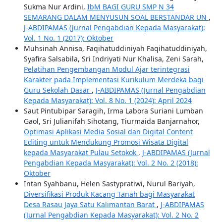
Sukma Nur Ardini,
IbM BAGI GURU SMP N 34
SEMARANG DALAM MENYUSUN SOAL BERSTANDAR UN
,
J-ABDIPAMAS (Jurnal Pengabdian Kepada Masyarakat):
Vol. 1 No. 1 (2017): Oktober
Muhsinah Annisa, Faqihatuddiniyah Faqihatuddiniyah,
Syafira Salsabila, Sri Indriyati Nur Khalisa, Zeni Sarah,
Pelatihan Pengembangan Modul Ajar terintegrasi
Karakter pada Implementasi Kurikulum Merdeka bagi
Guru Sekolah Dasar
,
J-ABDIPAMAS (Jurnal Pengabdian
Kepada Masyarakat): Vol. 8 No. 1 (2024): April 2024
Saut Pintubipar Saragih, Irma Labora Suriani Lumban
Gaol, Sri Julianifah Sihotang, Tiurmaida Banjarnahor,
Optimasi Aplikasi Media Sosial dan Digital Content
Editing untuk Mendukung Promosi Wisata Digital
kepada Masyarakat Pulau Setokok
,
J-ABDIPAMAS (Jurnal
Pengabdian Kepada Masyarakat): Vol. 2 No. 2 (2018):
Oktober
Intan Syahbanu, Helen Sastypratiwi, Nurul Bariyah,
Diversifikasi Produk Kacang Tanah bagi Masyarakat
Desa Rasau Jaya Satu Kalimantan Barat
,
J-ABDIPAMAS
(Jurnal Pengabdian Kepada Masyarakat): Vol. 2 No. 2