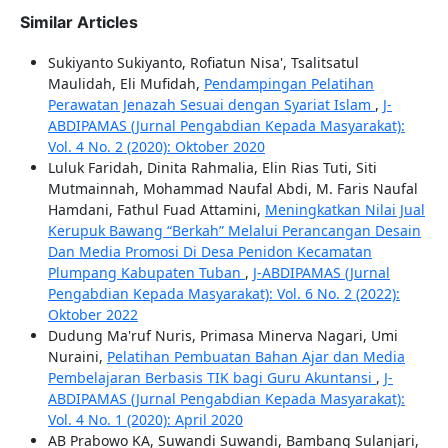
Similar Articles
Sukiyanto Sukiyanto, Rofiatun Nisa', Tsalitsatul
Maulidah, Eli Mufidah,
Pendampingan Pelatihan
Perawatan Jenazah Sesuai dengan Syariat Islam
,
J-
ABDIPAMAS (Jurnal Pengabdian Kepada Masyarakat):
Vol. 4 No. 2 (2020): Oktober 2020
Luluk Faridah, Dinita Rahmalia, Elin Rias Tuti, Siti
Mutmainnah, Mohammad Naufal Abdi, M. Faris Naufal
Hamdani, Fathul Fuad Attamini,
Meningkatkan Nilai Jual
Kerupuk Bawang “Berkah” Melalui Perancangan Desain
Dan Media Promosi Di Desa Penidon Kecamatan
Plumpang Kabupaten Tuban
,
J-ABDIPAMAS (Jurnal
Pengabdian Kepada Masyarakat): Vol. 6 No. 2 (2022):
Oktober 2022
Dudung Ma'ruf Nuris, Primasa Minerva Nagari, Umi
Nuraini,
Pelatihan Pembuatan Bahan Ajar dan Media
Pembelajaran Berbasis TIK bagi Guru Akuntansi
,
J-
ABDIPAMAS (Jurnal Pengabdian Kepada Masyarakat):
Vol. 4 No. 1 (2020): April 2020
AB Prabowo KA, Suwandi Suwandi, Bambang Sulanjari,