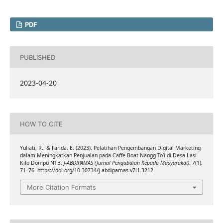
PDF
PUBLISHED
2023-04-20
HOW TO CITE
Yuliati, R., & Farida, E. (2023). Pelatihan Pengembangan Digital Marketing
dalam Meningkatkan Penjualan pada Caffe Boat Nangg To’i di Desa Lasi
Kilo Dompu NTB.
J-ABDIPAMAS (Jurnal Pengabdian Kepada Masyarakat)
,
7
(1),
71–76. https://doi.org/10.30734/j-abdipamas.v7i1.3212
More Citation Formats