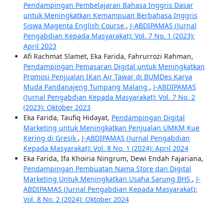
Pendampingan Pembelajaran Bahasa Inggris Dasar
untuk Meningkatkan Kemampuan Berbahasa Inggris
Siswa Magenta English Course
,
J-ABDIPAMAS (Jurnal
Pengabdian Kepada Masyarakat): Vol. 7 No. 1 (2023):
April 2023
Afi Rachmat Slamet, Eka Farida, Fahrurrozi Rahman,
Pendampingan Pemasaran Digital untuk Meningkatkan
Promosi Penjualan IKan Air Tawar di BUMDes Karya
Muda Pandanajeng Tumpang Malang
,
J-ABDIPAMAS
(Jurnal Pengabdian Kepada Masyarakat): Vol. 7 No. 2
(2023): Oktober 2023
Eka Farida, Taufiq Hidayat,
Pendampingan Digital
Marketing untuk Meningkatkan Penjualan UMKM Kue
Kering di Gresik
,
J-ABDIPAMAS (Jurnal Pengabdian
Kepada Masyarakat): Vol. 8 No. 1 (2024): April 2024
Eka Farida, Ifa Khoiria Ningrum, Dewi Endah Fajariana,
Pendampingan Pembuatan Nama Store dan Digital
Marketing Untuk Meningkatkan Usaha Sarung BHS
,
J-
ABDIPAMAS (Jurnal Pengabdian Kepada Masyarakat):
Vol. 8 No. 2 (2024): Oktober 2024