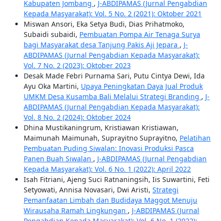
Kabupaten Jombang
,
J-ABDIPAMAS (Jurnal Pengabdian
Kepada Masyarakat): Vol. 5 No. 2 (2021): Oktober 2021
Miswan Ansori, Eka Setya Budi, Dias Prihatmoko,
Subaidi subaidi,
Pembuatan Pompa Air Tenaga Surya
bagi Masyarakat desa Tanjung Pakis Aji Jepara
,
J-
ABDIPAMAS (Jurnal Pengabdian Kepada Masyarakat):
Vol. 7 No. 2 (2023): Oktober 2023
Desak Made Febri Purnama Sari, Putu Cintya Dewi, Ida
Ayu Oka Martini,
Upaya Peningkatan Daya Jual Produk
UMKM Desa Kusamba Bali Melalui Strategi Branding
,
J-
ABDIPAMAS (Jurnal Pengabdian Kepada Masyarakat):
Vol. 8 No. 2 (2024): Oktober 2024
Dhina Mustikaningrum, Kristiawan Kristiawan,
Maimunah Maimunah, Suprayitno Suprayitno,
Pelatihan
Pembuatan Puding Siwalan: Inovasi Produksi Pasca
Panen Buah Siwalan
,
J-ABDIPAMAS (Jurnal Pengabdian
Kepada Masyarakat): Vol. 6 No. 1 (2022): April 2022
Isah Fitriani, Ajeng Suci Ratnaningsih, Iis Suwartini, Feti
Setyowati, Annisa Novasari, Dwi Aristi,
Strategi
Pemanfaatan Limbah dan Budidaya Maggot Menuju
Wirausaha Ramah Lingkungan
,
J-ABDIPAMAS (Jurnal
Pengabdian Kepada Masyarakat): Vol. 6 No. 1 (2022):