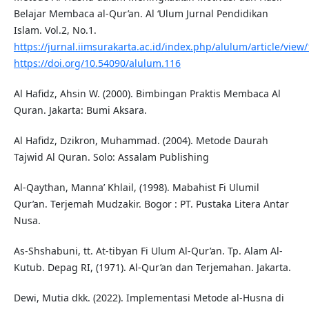
Belajar Membaca al-Qur’an. Al ‘Ulum Jurnal Pendidikan
Islam. Vol.2, No.1.
https://jurnal.iimsurakarta.ac.id/index.php/alulum/article/view
https://doi.org/10.54090/alulum.116
Al Hafidz, Ahsin W. (2000). Bimbingan Praktis Membaca Al
Quran. Jakarta: Bumi Aksara.
Al Hafidz, Dzikron, Muhammad. (2004). Metode Daurah
Tajwid Al Quran. Solo: Assalam Publishing
Al-Qaythan, Manna’ Khlail, (1998). Mabahist Fi Ulumil
Qur’an. Terjemah Mudzakir. Bogor : PT. Pustaka Litera Antar
Nusa.
As-Shshabuni, tt. At-tibyan Fi Ulum Al-Qur’an. Tp. Alam Al-
Kutub. Depag RI, (1971). Al-Qur’an dan Terjemahan. Jakarta.
Dewi, Mutia dkk. (2022). Implementasi Metode al-Husna di