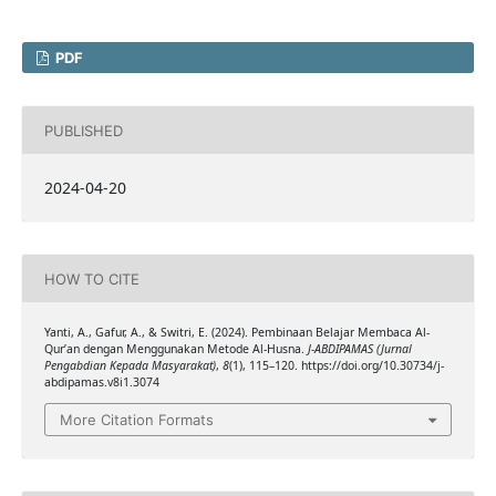
PDF
PUBLISHED
2024-04-20
HOW TO CITE
Yanti, A., Gafur, A., & Switri, E. (2024). Pembinaan Belajar Membaca Al-
Qur’an dengan Menggunakan Metode Al-Husna.
J-ABDIPAMAS (Jurnal
Pengabdian Kepada Masyarakat)
,
8
(1), 115–120. https://doi.org/10.30734/j-
abdipamas.v8i1.3074
More Citation Formats