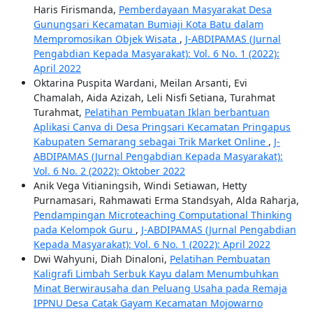
Haris Firismanda,
Pemberdayaan Masyarakat Desa
Gunungsari Kecamatan Bumiaji Kota Batu dalam
Mempromosikan Objek Wisata
,
J-ABDIPAMAS (Jurnal
Pengabdian Kepada Masyarakat): Vol. 6 No. 1 (2022):
April 2022
Oktarina Puspita Wardani, Meilan Arsanti, Evi
Chamalah, Aida Azizah, Leli Nisfi Setiana, Turahmat
Turahmat,
Pelatihan Pembuatan Iklan berbantuan
Aplikasi Canva di Desa Pringsari Kecamatan Pringapus
Kabupaten Semarang sebagai Trik Market Online
,
J-
ABDIPAMAS (Jurnal Pengabdian Kepada Masyarakat):
Vol. 6 No. 2 (2022): Oktober 2022
Anik Vega Vitianingsih, Windi Setiawan, Hetty
Purnamasari, Rahmawati Erma Standsyah, Alda Raharja,
Pendampingan Microteaching Computational Thinking
pada Kelompok Guru
,
J-ABDIPAMAS (Jurnal Pengabdian
Kepada Masyarakat): Vol. 6 No. 1 (2022): April 2022
Dwi Wahyuni, Diah Dinaloni,
Pelatihan Pembuatan
Kaligrafi Limbah Serbuk Kayu dalam Menumbuhkan
Minat Berwirausaha dan Peluang Usaha pada Remaja
IPPNU Desa Catak Gayam Kecamatan Mojowarno