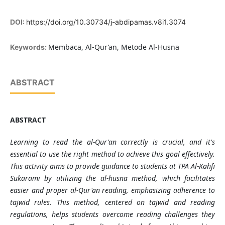
DOI:
https://doi.org/10.30734/j-abdipamas.v8i1.3074
Membaca, Al-Qur’an, Metode Al-Husna
Keywords:
ABSTRACT
ABSTRACT
Learning to read the al-Qur'an correctly is crucial, and it's
essential to use the right method to achieve this goal effectively.
This activity aims to provide guidance to students at TPA Al-Kahfi
Sukarami by utilizing the al-husna method, which facilitates
easier and proper al-Qur'an reading, emphasizing adherence to
tajwid rules. This method, centered on tajwid and reading
regulations, helps students overcome reading challenges they