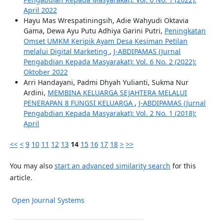
April 2022
Hayu Mas Wrespatiningsih, Adie Wahyudi Oktavia
Gama, Dewa Ayu Putu Adhiya Garini Putri,
Peningkatan
Omset UMKM Keripik Ayam Desa Kesiman Petilan
melalui Digital Marketing
,
J-ABDIPAMAS (Jurnal
Pengabdian Kepada Masyarakat): Vol. 6 No. 2 (2022):
Oktober 2022
Arri Handayani, Padmi Dhyah Yulianti, Sukma Nur
Ardini,
MEMBINA KELUARGA SEJAHTERA MELALUI
PENERAPAN 8 FUNGSI KELUARGA
,
J-ABDIPAMAS (Jurnal
Pengabdian Kepada Masyarakat): Vol. 2 No. 1 (2018):
April
<<
<
9
10
11
12
13
14
15
16
17
18
>
>>
You may also
start an advanced similarity search
for this
article.
Open Journal Systems