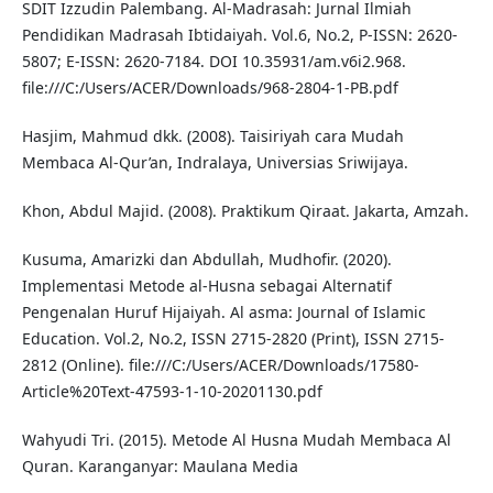
SDIT Izzudin Palembang. Al-Madrasah: Jurnal Ilmiah
Pendidikan Madrasah Ibtidaiyah. Vol.6, No.2, P-ISSN: 2620-
5807; E-ISSN: 2620-7184. DOI 10.35931/am.v6i2.968.
file:///C:/Users/ACER/Downloads/968-2804-1-PB.pdf
Hasjim, Mahmud dkk. (2008). Taisiriyah cara Mudah
Membaca Al-Qur’an, Indralaya, Universias Sriwijaya.
Khon, Abdul Majid. (2008). Praktikum Qiraat. Jakarta, Amzah.
Kusuma, Amarizki dan Abdullah, Mudhofir. (2020).
Implementasi Metode al-Husna sebagai Alternatif
Pengenalan Huruf Hijaiyah. Al asma: Journal of Islamic
Education. Vol.2, No.2, ISSN 2715-2820 (Print), ISSN 2715-
2812 (Online). file:///C:/Users/ACER/Downloads/17580-
Article%20Text-47593-1-10-20201130.pdf
Wahyudi Tri. (2015). Metode Al Husna Mudah Membaca Al
Quran. Karanganyar: Maulana Media