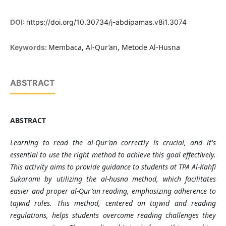
DOI:
https://doi.org/10.30734/j-abdipamas.v8i1.3074
Membaca, Al-Qur’an, Metode Al-Husna
Keywords:
ABSTRACT
ABSTRACT
Learning to read the al-Qur'an correctly is crucial, and it's
essential to use the right method to achieve this goal effectively.
This activity aims to provide guidance to students at TPA Al-Kahfi
Sukarami by utilizing the al-husna method, which facilitates
easier and proper al-Qur'an reading, emphasizing adherence to
tajwid rules. This method, centered on tajwid and reading
regulations, helps students overcome reading challenges they