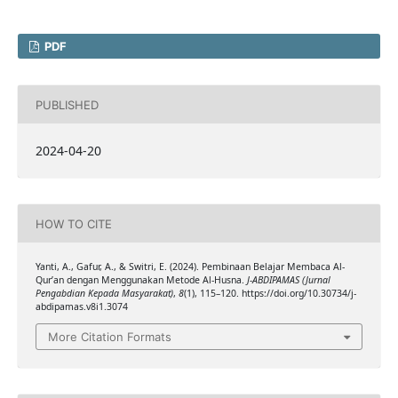
PDF
PUBLISHED
2024-04-20
HOW TO CITE
Yanti, A., Gafur, A., & Switri, E. (2024). Pembinaan Belajar Membaca Al-
Qur’an dengan Menggunakan Metode Al-Husna.
J-ABDIPAMAS (Jurnal
Pengabdian Kepada Masyarakat)
,
8
(1), 115–120. https://doi.org/10.30734/j-
abdipamas.v8i1.3074
More Citation Formats