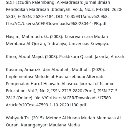
SDIT Izzudin Palembang. Al-Madrasah: Jurnal Ilmiah
Pendidikan Madrasah Ibtidaiyah. Vol.6, No.2, P-ISSN: 2620-
5807; E-ISSN: 2620-7184. DOI 10.35931/am.v6i2.968.
file:///C:/Users/ACER/Downloads/968-2804-1-PB.pdf
Hasjim, Mahmud dkk. (2008). Taisiriyah cara Mudah
Membaca Al-Qur’an, Indralaya, Universias Sriwijaya.
Khon, Abdul Majid. (2008). Praktikum Qiraat. Jakarta, Amzah.
Kusuma, Amarizki dan Abdullah, Mudhofir. (2020).
Implementasi Metode al-Husna sebagai Alternatif
Pengenalan Huruf Hijaiyah. Al asma: Journal of Islamic
Education. Vol.2, No.2, ISSN 2715-2820 (Print), ISSN 2715-
2812 (Online). file:///C:/Users/ACER/Downloads/17580-
Article%20Text-47593-1-10-20201130.pdf
Wahyudi Tri. (2015). Metode Al Husna Mudah Membaca Al
Quran. Karanganyar: Maulana Media