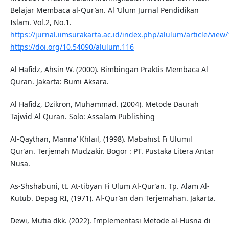
Belajar Membaca al-Qur’an. Al ‘Ulum Jurnal Pendidikan
Islam. Vol.2, No.1.
https://jurnal.iimsurakarta.ac.id/index.php/alulum/article/view
https://doi.org/10.54090/alulum.116
Al Hafidz, Ahsin W. (2000). Bimbingan Praktis Membaca Al
Quran. Jakarta: Bumi Aksara.
Al Hafidz, Dzikron, Muhammad. (2004). Metode Daurah
Tajwid Al Quran. Solo: Assalam Publishing
Al-Qaythan, Manna’ Khlail, (1998). Mabahist Fi Ulumil
Qur’an. Terjemah Mudzakir. Bogor : PT. Pustaka Litera Antar
Nusa.
As-Shshabuni, tt. At-tibyan Fi Ulum Al-Qur’an. Tp. Alam Al-
Kutub. Depag RI, (1971). Al-Qur’an dan Terjemahan. Jakarta.
Dewi, Mutia dkk. (2022). Implementasi Metode al-Husna di