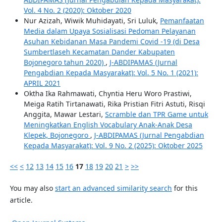
Vol. 4 No. 2 (2020): Oktober 2020
Nur Azizah, Wiwik Muhidayati, Sri Luluk,
Pemanfaatan
Media dalam Upaya Sosialisasi Pedoman Pelayanan
Asuhan Kebidanan Masa Pandemi Covid -19 (di Desa
Sumbertlaseh Kecamatan Dander Kabupaten
Bojonegoro tahun 2020)
,
J-ABDIPAMAS (Jurnal
Pengabdian Kepada Masyarakat): Vol. 5 No. 1 (2021):
APRIL 2021
Oktha Ika Rahmawati, Chyntia Heru Woro Prastiwi,
Meiga Ratih Tirtanawati, Rika Pristian Fitri Astuti, Risqi
Anggita, Mawar Lestari,
Scramble dan TPR Game untuk
Meningkatkan English Vocabulary Anak-Anak Desa
Klepek, Bojonegoro
,
J-ABDIPAMAS (Jurnal Pengabdian
Kepada Masyarakat): Vol. 9 No. 2 (2025): Oktober 2025
<<
<
12
13
14
15
16
17
18
19
20
21
>
>>
You may also
start an advanced similarity search
for this
article.