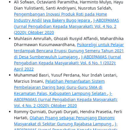
Ali Sofwan, Octavianti Paramitha, Harminto Mulyo, Hayu
Dian Yulistianti, Santi Andriyani, Nusrotus Sa’idah,
Pengembangan Inovasi Produk Roti pada Home
Industry Andil Jaya Bakery Bugo Jepara
,
J-ABDIPAMAS
(Jurnal Pengabdian Kepada Masyarakat): Vol. 4 No. 2
(2020): Oktober 2020
Muhlasin Amrullah, Ghozali Rusyid Affandi, Mahardhika
Dharmawan Kusumawardhana,
Psikoreligi untuk Pelajar
terdampak Bencana Erupsi Gunung Semeru Tahun 2021
di Desa Sumberwuluh Lumajang
,
J-ABDIPAMAS (Jurnal
Pengabdian Kepada Masyarakat): Vol. 6 No. 1 (2022):
April 2022
Muhammad Basri, Yusuf Perdana, Nur Indah Lestari,
Marzius Insani,
Pelatihan Pemanfaatan Sistem
Pembelajaran Daring bagi Guru-Guru SMA di
Kecamatan Palas, Kabupaten Lampung Selatan
,
J-
ABDIPAMAS (Jurnal Pengabdian Kepada Masyarakat):
Vol. 4 No. 2 (2020): Oktober 2020
Rommy Qurniati, Duryati Duryati, Hendra Prasetia, Ferli
Hartati,
Olahan Pisang sebagai Penunjang Ekonomi
Masyarakat di Sekitar Gunung Rajabasa Lampung
,
J-
ABDIPAMAS (Jurnal Pengabdian Kepada Masyarakat):