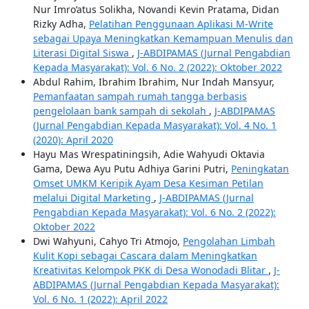
Nur Imro’atus Solikha, Novandi Kevin Pratama, Didan
Rizky Adha,
Pelatihan Penggunaan Aplikasi M-Write
sebagai Upaya Meningkatkan Kemampuan Menulis dan
Literasi Digital Siswa
,
J-ABDIPAMAS (Jurnal Pengabdian
Kepada Masyarakat): Vol. 6 No. 2 (2022): Oktober 2022
Abdul Rahim, Ibrahim Ibrahim, Nur Indah Mansyur,
Pemanfaatan sampah rumah tangga berbasis
pengelolaan bank sampah di sekolah
,
J-ABDIPAMAS
(Jurnal Pengabdian Kepada Masyarakat): Vol. 4 No. 1
(2020): April 2020
Hayu Mas Wrespatiningsih, Adie Wahyudi Oktavia
Gama, Dewa Ayu Putu Adhiya Garini Putri,
Peningkatan
Omset UMKM Keripik Ayam Desa Kesiman Petilan
melalui Digital Marketing
,
J-ABDIPAMAS (Jurnal
Pengabdian Kepada Masyarakat): Vol. 6 No. 2 (2022):
Oktober 2022
Dwi Wahyuni, Cahyo Tri Atmojo,
Pengolahan Limbah
Kulit Kopi sebagai Cascara dalam Meningkatkan
Kreativitas Kelompok PKK di Desa Wonodadi Blitar
,
J-
ABDIPAMAS (Jurnal Pengabdian Kepada Masyarakat):
Vol. 6 No. 1 (2022): April 2022