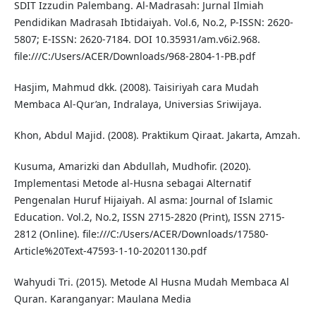
SDIT Izzudin Palembang. Al-Madrasah: Jurnal Ilmiah
Pendidikan Madrasah Ibtidaiyah. Vol.6, No.2, P-ISSN: 2620-
5807; E-ISSN: 2620-7184. DOI 10.35931/am.v6i2.968.
file:///C:/Users/ACER/Downloads/968-2804-1-PB.pdf
Hasjim, Mahmud dkk. (2008). Taisiriyah cara Mudah
Membaca Al-Qur’an, Indralaya, Universias Sriwijaya.
Khon, Abdul Majid. (2008). Praktikum Qiraat. Jakarta, Amzah.
Kusuma, Amarizki dan Abdullah, Mudhofir. (2020).
Implementasi Metode al-Husna sebagai Alternatif
Pengenalan Huruf Hijaiyah. Al asma: Journal of Islamic
Education. Vol.2, No.2, ISSN 2715-2820 (Print), ISSN 2715-
2812 (Online). file:///C:/Users/ACER/Downloads/17580-
Article%20Text-47593-1-10-20201130.pdf
Wahyudi Tri. (2015). Metode Al Husna Mudah Membaca Al
Quran. Karanganyar: Maulana Media