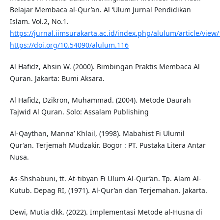
Belajar Membaca al-Qur’an. Al ‘Ulum Jurnal Pendidikan
Islam. Vol.2, No.1.
https://jurnal.iimsurakarta.ac.id/index.php/alulum/article/view
https://doi.org/10.54090/alulum.116
Al Hafidz, Ahsin W. (2000). Bimbingan Praktis Membaca Al
Quran. Jakarta: Bumi Aksara.
Al Hafidz, Dzikron, Muhammad. (2004). Metode Daurah
Tajwid Al Quran. Solo: Assalam Publishing
Al-Qaythan, Manna’ Khlail, (1998). Mabahist Fi Ulumil
Qur’an. Terjemah Mudzakir. Bogor : PT. Pustaka Litera Antar
Nusa.
As-Shshabuni, tt. At-tibyan Fi Ulum Al-Qur’an. Tp. Alam Al-
Kutub. Depag RI, (1971). Al-Qur’an dan Terjemahan. Jakarta.
Dewi, Mutia dkk. (2022). Implementasi Metode al-Husna di