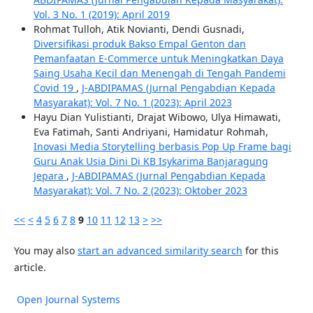
Vol. 3 No. 1 (2019): April 2019
Rohmat Tulloh, Atik Novianti, Dendi Gusnadi,
Diversifikasi produk Bakso Empal Genton dan
Pemanfaatan E-Commerce untuk Meningkatkan Daya
Saing Usaha Kecil dan Menengah di Tengah Pandemi
Covid 19
,
J-ABDIPAMAS (Jurnal Pengabdian Kepada
Masyarakat): Vol. 7 No. 1 (2023): April 2023
Hayu Dian Yulistianti, Drajat Wibowo, Ulya Himawati,
Eva Fatimah, Santi Andriyani, Hamidatur Rohmah,
Inovasi Media Storytelling berbasis Pop Up Frame bagi
Guru Anak Usia Dini Di KB Isykarima Banjaragung
Jepara
,
J-ABDIPAMAS (Jurnal Pengabdian Kepada
Masyarakat): Vol. 7 No. 2 (2023): Oktober 2023
<<
<
4
5
6
7
8
9
10
11
12
13
>
>>
You may also
start an advanced similarity search
for this
article.
Open Journal Systems