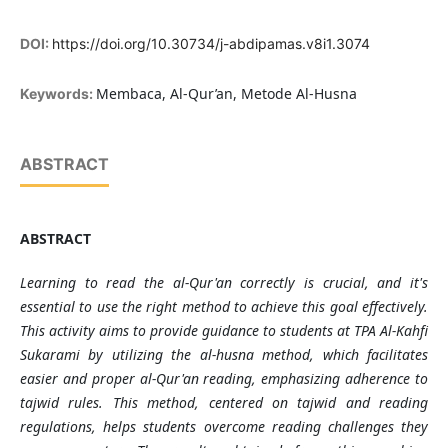
DOI:
https://doi.org/10.30734/j-abdipamas.v8i1.3074
Membaca, Al-Qur’an, Metode Al-Husna
Keywords:
ABSTRACT
ABSTRACT
Learning to read the al-Qur'an correctly is crucial, and it's
essential to use the right method to achieve this goal effectively.
This activity aims to provide guidance to students at TPA Al-Kahfi
Sukarami by utilizing the al-husna method, which facilitates
easier and proper al-Qur'an reading, emphasizing adherence to
tajwid rules. This method, centered on tajwid and reading
regulations, helps students overcome reading challenges they