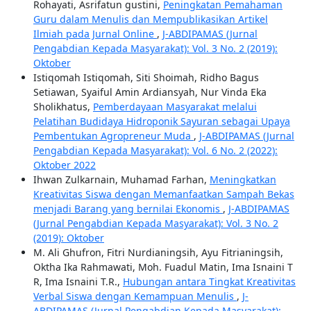
Rohayati, Asrifatun gustini,
Peningkatan Pemahaman
Guru dalam Menulis dan Mempublikasikan Artikel
Ilmiah pada Jurnal Online
,
J-ABDIPAMAS (Jurnal
Pengabdian Kepada Masyarakat): Vol. 3 No. 2 (2019):
Oktober
Istiqomah Istiqomah, Siti Shoimah, Ridho Bagus
Setiawan, Syaiful Amin Ardiansyah, Nur Vinda Eka
Sholikhatus,
Pemberdayaan Masyarakat melalui
Pelatihan Budidaya Hidroponik Sayuran sebagai Upaya
Pembentukan Agropreneur Muda
,
J-ABDIPAMAS (Jurnal
Pengabdian Kepada Masyarakat): Vol. 6 No. 2 (2022):
Oktober 2022
Ihwan Zulkarnain, Muhamad Farhan,
Meningkatkan
Kreativitas Siswa dengan Memanfaatkan Sampah Bekas
menjadi Barang yang bernilai Ekonomis
,
J-ABDIPAMAS
(Jurnal Pengabdian Kepada Masyarakat): Vol. 3 No. 2
(2019): Oktober
M. Ali Ghufron, Fitri Nurdianingsih, Ayu Fitrianingsih,
Oktha Ika Rahmawati, Moh. Fuadul Matin, Ima Isnaini T
R, Ima Isnaini T.R.,
Hubungan antara Tingkat Kreativitas
Verbal Siswa dengan Kemampuan Menulis
,
J-
ABDIPAMAS (Jurnal Pengabdian Kepada Masyarakat):