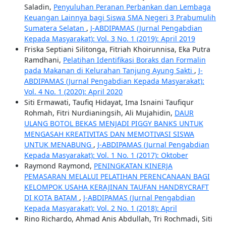
Saladin,
Penyuluhan Peranan Perbankan dan Lembaga
Keuangan Lainnya bagi Siswa SMA Negeri 3 Prabumulih
Sumatera Selatan
,
J-ABDIPAMAS (Jurnal Pengabdian
Kepada Masyarakat): Vol. 3 No. 1 (2019): April 2019
Friska Septiani Silitonga, Fitriah Khoirunnisa, Eka Putra
Ramdhani,
Pelatihan Identifikasi Boraks dan Formalin
pada Makanan di Kelurahan Tanjung Ayung Sakti
,
J-
ABDIPAMAS (Jurnal Pengabdian Kepada Masyarakat):
Vol. 4 No. 1 (2020): April 2020
Siti Ermawati, Taufiq Hidayat, Ima Isnaini Taufiqur
Rohmah, Fitri Nurdianingsih, Ali Mujahidin,
DAUR
ULANG BOTOL BEKAS MENJADI PIGGY BANKS UNTUK
MENGASAH KREATIVITAS DAN MEMOTIVASI SISWA
UNTUK MENABUNG
,
J-ABDIPAMAS (Jurnal Pengabdian
Kepada Masyarakat): Vol. 1 No. 1 (2017): Oktober
Raymond Raymond,
PENINGKATAN KINERJA
PEMASARAN MELALUI PELATIHAN PERENCANAAN BAGI
KELOMPOK USAHA KERAJINAN TAUFAN HANDRYCRAFT
DI KOTA BATAM
,
J-ABDIPAMAS (Jurnal Pengabdian
Kepada Masyarakat): Vol. 2 No. 1 (2018): April
Rino Richardo, Ahmad Anis Abdullah, Tri Rochmadi, Siti