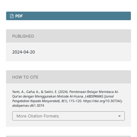
PDF
PUBLISHED
2024-04-20
HOW TO CITE
Yanti, A., Gafur, A., & Switri, E. (2024). Pembinaan Belajar Membaca Al-
Qur’an dengan Menggunakan Metode Al-Husna.
J-ABDIPAMAS (Jurnal
Pengabdian Kepada Masyarakat)
,
8
(1), 115–120. https://doi.org/10.30734/j-
abdipamas.v8i1.3074
More Citation Formats