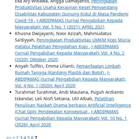
Eka Ary Wibawa, Angga Damayanto,
Peningkatan
Produktivitas Usaha Kerajinan Keset Penyandang
Disabilitas Kabupaten Gunung Kidul di Masa Pandemi
Covid-19
,
J-ABDIPAMAS (Jurnal Pengabdian Kepada
Masyarakat): Vol. 5 No. 1 (2021): APRIL 2021
Khusna Dwijayanti, Noor Azizah, Mahmudatus
Sa'diyyah,
Peningkatan Produktivitas UMKM Kopi Muria
melalui Pelatihan Pengolahan Kopi
,
J-ABDIPAMAS
(Jurnal Pengabdian Kepada Masyarakat): Vol. 4 No. 2
(2020): Oktober 2020
Aisyah Tulfitri, Emma Lilianti,
Pemanfaatan Limbah
Rumah Tangga (Kantong Plastik dan Botol)
,
J-
ABDIPAMAS (Jurnal Pengabdian Kepada Masyarakat):
Vol. 4 No. 1 (2020): April 2020
Turahmat Turahmat, Andi Maulana, Puguh Ardianto
Iskandar, Leli Nisfi Setiana, Ulil Albab,
Pelatihan
Penulisan Naskah Drama berbasis Artificial Intelligence
(Chat Gpt): Pendekatan Konseptual
,
J-ABDIPAMAS
(Jurnal Pengabdian Kepada Masyarakat): Vol. 10 No. 1
(2026): April 2026
<<
<
2
3
4
5
6
7