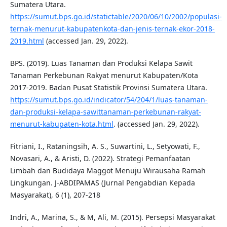
Sumatera Utara.
https://sumut.bps.go.id/statictable/2020/06/10/2002/populasi-
ternak-menurut-kabupatenkota-dan-jenis-ternak-ekor-2018-
2019.html
(accessed Jan. 29, 2022).
BPS. (2019). Luas Tanaman dan Produksi Kelapa Sawit
Tanaman Perkebunan Rakyat menurut Kabupaten/Kota
2017-2019. Badan Pusat Statistik Provinsi Sumatera Utara.
https://sumut.bps.go.id/indicator/54/204/1/luas-tanaman-
dan-produksi-kelapa-sawittanaman-perkebunan-rakyat-
menurut-kabupaten-kota.html
. (accessed Jan. 29, 2022).
Fitriani, I., Rataningsih, A. S., Suwartini, L., Setyowati, F.,
Novasari, A., & Aristi, D. (2022). Strategi Pemanfaatan
Limbah dan Budidaya Maggot Menuju Wirausaha Ramah
Lingkungan. J-ABDIPAMAS (Jurnal Pengabdian Kepada
Masyarakat), 6 (1), 207-218
Indri, A., Marina, S., & M, Ali, M. (2015). Persepsi Masyarakat