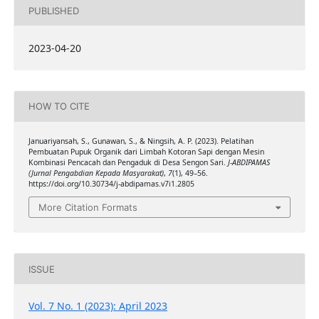
PUBLISHED
2023-04-20
HOW TO CITE
Januariyansah, S., Gunawan, S., & Ningsih, A. P. (2023). Pelatihan
Pembuatan Pupuk Organik dari Limbah Kotoran Sapi dengan Mesin
Kombinasi Pencacah dan Pengaduk di Desa Sengon Sari.
J-ABDIPAMAS
(Jurnal Pengabdian Kepada Masyarakat)
,
7
(1), 49–56.
https://doi.org/10.30734/j-abdipamas.v7i1.2805
More Citation Formats
ISSUE
Vol. 7 No. 1 (2023): April 2023