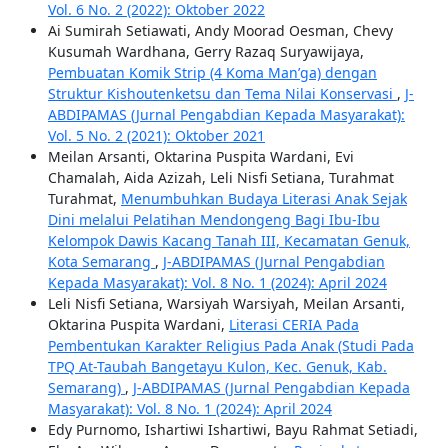
Vol. 6 No. 2 (2022): Oktober 2022
Ai Sumirah Setiawati, Andy Moorad Oesman, Chevy
Kusumah Wardhana, Gerry Razaq Suryawijaya,
Pembuatan Komik Strip (4 Koma Man’ga) dengan
Struktur Kishoutenketsu dan Tema Nilai Konservasi
,
J-
ABDIPAMAS (Jurnal Pengabdian Kepada Masyarakat):
Vol. 5 No. 2 (2021): Oktober 2021
Meilan Arsanti, Oktarina Puspita Wardani, Evi
Chamalah, Aida Azizah, Leli Nisfi Setiana, Turahmat
Turahmat,
Menumbuhkan Budaya Literasi Anak Sejak
Dini melalui Pelatihan Mendongeng Bagi Ibu-Ibu
Kelompok Dawis Kacang Tanah III, Kecamatan Genuk,
Kota Semarang
,
J-ABDIPAMAS (Jurnal Pengabdian
Kepada Masyarakat): Vol. 8 No. 1 (2024): April 2024
Leli Nisfi Setiana, Warsiyah Warsiyah, Meilan Arsanti,
Oktarina Puspita Wardani,
Literasi CERIA Pada
Pembentukan Karakter Religius Pada Anak (Studi Pada
TPQ At-Taubah Bangetayu Kulon, Kec. Genuk, Kab.
Semarang)
,
J-ABDIPAMAS (Jurnal Pengabdian Kepada
Masyarakat): Vol. 8 No. 1 (2024): April 2024
Edy Purnomo, Ishartiwi Ishartiwi, Bayu Rahmat Setiadi,