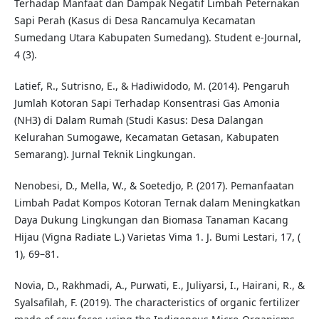
Terhadap Manfaat dan Dampak Negatif Limbah Peternakan
Sapi Perah (Kasus di Desa Rancamulya Kecamatan
Sumedang Utara Kabupaten Sumedang). Student e-Journal,
4 (3).
Latief, R., Sutrisno, E., & Hadiwidodo, M. (2014). Pengaruh
Jumlah Kotoran Sapi Terhadap Konsentrasi Gas Amonia
(NH3) di Dalam Rumah (Studi Kasus: Desa Dalangan
Kelurahan Sumogawe, Kecamatan Getasan, Kabupaten
Semarang). Jurnal Teknik Lingkungan.
Nenobesi, D., Mella, W., & Soetedjo, P. (2017). Pemanfaatan
Limbah Padat Kompos Kotoran Ternak dalam Meningkatkan
Daya Dukung Lingkungan dan Biomasa Tanaman Kacang
Hijau (Vigna Radiate L.) Varietas Vima 1. J. Bumi Lestari, 17, (
1), 69–81.
Novia, D., Rakhmadi, A., Purwati, E., Juliyarsi, I., Hairani, R., &
Syalsafilah, F. (2019). The characteristics of organic fertilizer