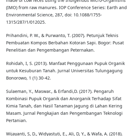
made of cow feces using the Indigenous Micro-Organisms
(IMO) from raw manures. IOP Conference Series: Earth and
Environmental Science, 287, doi: 10.1088/1755-
1315/287/1/012025.
Prihandini, P. W., & Purwanto, T. (2007). Petunjuk Teknis
Pembuatan Kompos Berbahan Kotoran Sapi. Bogor: Pusat
Penelitian dan Pengembangan Peternakan.
Rohidah, I, S. (2013). Manfaat Penggunaan Pupuk Organik
untuk Kesuburan Tanah. Jurnal Universitas Tulungagung
Bonorowo, 1 (1) 30-42.
Sulaeman, Y., Maswar., & Erfandi,D. (2017). Pengaruh
Kombinasi Pupuk Organik dan Anorganik Terhadap Sifat
Kimia Tanah, dan Hasil Tanaman Jagung di Lahan Kering
Masam. Jurnal Pengkajian dan Pengembangan Teknologi
Pertanian.
Wijayanti, S, D., Widyastuti, E., Ali, D, Y., & Wafa, A. (2018).