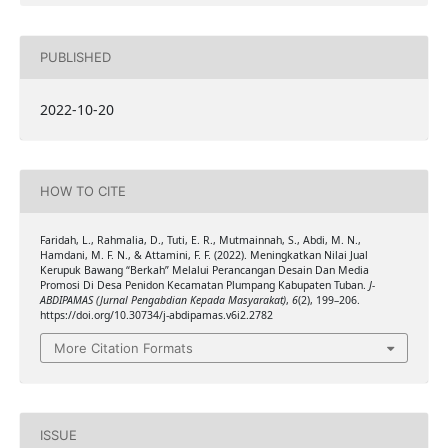
PUBLISHED
2022-10-20
HOW TO CITE
Faridah, L., Rahmalia, D., Tuti, E. R., Mutmainnah, S., Abdi, M. N.,
Hamdani, M. F. N., & Attamini, F. F. (2022). Meningkatkan Nilai Jual
Kerupuk Bawang “Berkah” Melalui Perancangan Desain Dan Media
Promosi Di Desa Penidon Kecamatan Plumpang Kabupaten Tuban.
J-
ABDIPAMAS (Jurnal Pengabdian Kepada Masyarakat)
,
6
(2), 199–206.
https://doi.org/10.30734/j-abdipamas.v6i2.2782
More Citation Formats
ISSUE