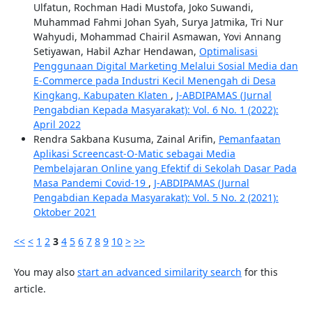
Ulfatun, Rochman Hadi Mustofa, Joko Suwandi,
Muhammad Fahmi Johan Syah, Surya Jatmika, Tri Nur
Wahyudi, Mohammad Chairil Asmawan, Yovi Annang
Setiyawan, Habil Azhar Hendawan,
Optimalisasi
Penggunaan Digital Marketing Melalui Sosial Media dan
E-Commerce pada Industri Kecil Menengah di Desa
Kingkang, Kabupaten Klaten
,
J-ABDIPAMAS (Jurnal
Pengabdian Kepada Masyarakat): Vol. 6 No. 1 (2022):
April 2022
Rendra Sakbana Kusuma, Zainal Arifin,
Pemanfaatan
Aplikasi Screencast-O-Matic sebagai Media
Pembelajaran Online yang Efektif di Sekolah Dasar Pada
Masa Pandemi Covid-19
,
J-ABDIPAMAS (Jurnal
Pengabdian Kepada Masyarakat): Vol. 5 No. 2 (2021):
Oktober 2021
<<
<
1
2
3
4
5
6
7
8
9
10
>
>>
You may also
start an advanced similarity search
for this
article.