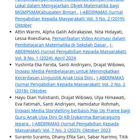
Lokal dalam Mengajarkan Objek Matematika bagi
MGMPSMAKabupaten Bintan
,
J-ABDIPAMAS (Jurnal
Pengabdian Kepada Masyarakat): Vol. 3 No. 2 (2019):
Oktober
Attin Warmi, Alpha Galih Adirakasiwi, Nita Hidayati,
Lessa Roesdiana,
Pemanfaatan Video Animasi dalam
Pembelajaran Matematika di Sekolah Dasar
,
J-
ABDIPAMAS (Jurnal Pengabdian Kepada Masyarakat):
Vol. 8 No. 1 (2024): April 2024
Yushinta Eka Farida, Santi Andriyani, Drajat Wibowo,
Inovasi Media Pembelajaran untuk Meningkatkan
Kecerdasan Linguistik Anak Usia Dini
,
J-ABDIPAMAS
(Jurnal Pengabdian Kepada Masyarakat): Vol. 2 No. 2
(2018): Oktober
Hayu Dian Yulistianti, Drajat Wibowo, Ulya Himawati,
Eva Fatimah, Santi Andriyani, Hamidatur Rohmah,
Inovasi Media Storytelling berbasis Pop Up Frame bagi
Guru Anak Usia Dini Di KB Isykarima Banjaragung
Jepara
,
J-ABDIPAMAS (Jurnal Pengabdian Kepada
Masyarakat): Vol. 7 No. 2 (2023): Oktober 2023
Suranto Suranto, Dhany Efita Sari, Sabar Narimo, Titik