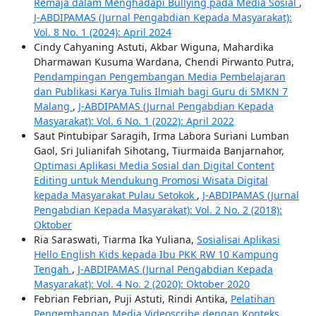
Remaja dalam Menghadapi Bullying pada Media Sosial
,
J-ABDIPAMAS (Jurnal Pengabdian Kepada Masyarakat):
Vol. 8 No. 1 (2024): April 2024
Cindy Cahyaning Astuti, Akbar Wiguna, Mahardika
Dharmawan Kusuma Wardana, Chendi Pirwanto Putra,
Pendampingan Pengembangan Media Pembelajaran
dan Publikasi Karya Tulis Ilmiah bagi Guru di SMKN 7
Malang
,
J-ABDIPAMAS (Jurnal Pengabdian Kepada
Masyarakat): Vol. 6 No. 1 (2022): April 2022
Saut Pintubipar Saragih, Irma Labora Suriani Lumban
Gaol, Sri Julianifah Sihotang, Tiurmaida Banjarnahor,
Optimasi Aplikasi Media Sosial dan Digital Content
Editing untuk Mendukung Promosi Wisata Digital
kepada Masyarakat Pulau Setokok
,
J-ABDIPAMAS (Jurnal
Pengabdian Kepada Masyarakat): Vol. 2 No. 2 (2018):
Oktober
Ria Saraswati, Tiarma Ika Yuliana,
Sosialisai Aplikasi
Hello English Kids kepada Ibu PKK RW 10 Kampung
Tengah
,
J-ABDIPAMAS (Jurnal Pengabdian Kepada
Masyarakat): Vol. 4 No. 2 (2020): Oktober 2020
Febrian Febrian, Puji Astuti, Rindi Antika,
Pelatihan
Pengembangan Media Videoscribe dengan Konteks