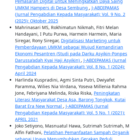
Pemasaran Digital untuk Meningkatkan Daya Saing
UMKM Hampers di Desa Sembung
,
J-ABDIPAMAS
(Jurnal Pengabdian Kepada Masyarakat): Vol. 9 No. 2
(2025): Oktober 2025
Mahrinasari MS, Rokhimatun Nikmah, Fitri Melan
Handayani, I Putu Purwa, Harmein Harmein, Maria
Siregar, Rony Siregar,
Digitalisasi Marketing untuk
Pemberdayaan UMKM sebagai Wujud Kemandirian
Ekonomi Pesantren (Studi pada Darku Asyikin-Ponpes
Darussa’adah Kyai Haji Asyikin)
,
J-ABDIPAMAS (Jurnal
Pengabdian Kepada Masyarakat): Vol. 8 No. 1 (2024):
April 2024
Harlinda Kuspradini, Agmi Sinta Putri, Dwiyafet
Paramma, Wilies Nia Virdana, Yoseva Millenia Rahma
Jone, Febriyana Melinda, Riska Riska,
Peningkatan
Literasi Masyarakat Desa Asa, Barong Tongkok, Kutai
Barat Era New Normal
,
J-ABDIPAMAS (Jurnal
Pengabdian Kepada Masyarakat): Vol. 5 No. 1 (2021):
APRIL 2021
Joko Setiyono, Masnuatul Hawa, Sutrimah Sutrimah, M
Alfin Fathoni,
Pelatihan Pemanfaatan Sampah Organik
sebagai Upaya Menumbuhkan Gerakan Peduli