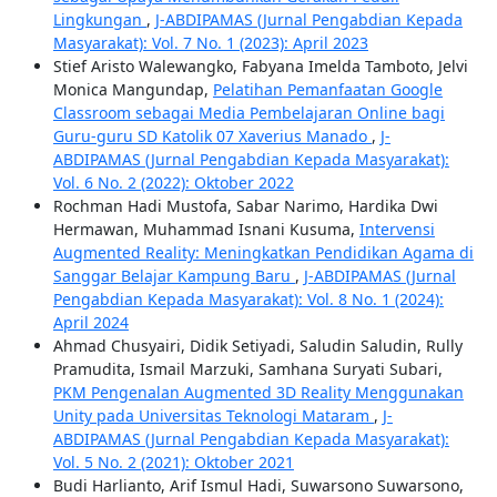
Lingkungan
,
J-ABDIPAMAS (Jurnal Pengabdian Kepada
Masyarakat): Vol. 7 No. 1 (2023): April 2023
Stief Aristo Walewangko, Fabyana Imelda Tamboto, Jelvi
Monica Mangundap,
Pelatihan Pemanfaatan Google
Classroom sebagai Media Pembelajaran Online bagi
Guru-guru SD Katolik 07 Xaverius Manado
,
J-
ABDIPAMAS (Jurnal Pengabdian Kepada Masyarakat):
Vol. 6 No. 2 (2022): Oktober 2022
Rochman Hadi Mustofa, Sabar Narimo, Hardika Dwi
Hermawan, Muhammad Isnani Kusuma,
Intervensi
Augmented Reality: Meningkatkan Pendidikan Agama di
Sanggar Belajar Kampung Baru
,
J-ABDIPAMAS (Jurnal
Pengabdian Kepada Masyarakat): Vol. 8 No. 1 (2024):
April 2024
Ahmad Chusyairi, Didik Setiyadi, Saludin Saludin, Rully
Pramudita, Ismail Marzuki, Samhana Suryati Subari,
PKM Pengenalan Augmented 3D Reality Menggunakan
Unity pada Universitas Teknologi Mataram
,
J-
ABDIPAMAS (Jurnal Pengabdian Kepada Masyarakat):
Vol. 5 No. 2 (2021): Oktober 2021
Budi Harlianto, Arif Ismul Hadi, Suwarsono Suwarsono,