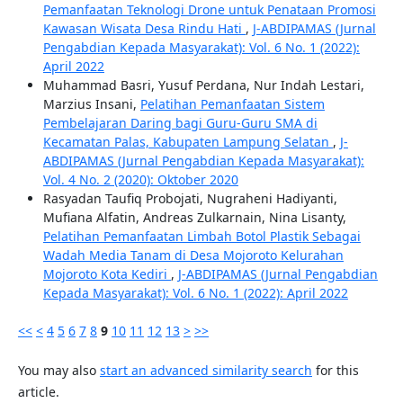
Pemanfaatan Teknologi Drone untuk Penataan Promosi
Kawasan Wisata Desa Rindu Hati
,
J-ABDIPAMAS (Jurnal
Pengabdian Kepada Masyarakat): Vol. 6 No. 1 (2022):
April 2022
Muhammad Basri, Yusuf Perdana, Nur Indah Lestari,
Marzius Insani,
Pelatihan Pemanfaatan Sistem
Pembelajaran Daring bagi Guru-Guru SMA di
Kecamatan Palas, Kabupaten Lampung Selatan
,
J-
ABDIPAMAS (Jurnal Pengabdian Kepada Masyarakat):
Vol. 4 No. 2 (2020): Oktober 2020
Rasyadan Taufiq Probojati, Nugraheni Hadiyanti,
Mufiana Alfatin, Andreas Zulkarnain, Nina Lisanty,
Pelatihan Pemanfaatan Limbah Botol Plastik Sebagai
Wadah Media Tanam di Desa Mojoroto Kelurahan
Mojoroto Kota Kediri
,
J-ABDIPAMAS (Jurnal Pengabdian
Kepada Masyarakat): Vol. 6 No. 1 (2022): April 2022
<<
<
4
5
6
7
8
9
10
11
12
13
>
>>
You may also
start an advanced similarity search
for this
article.