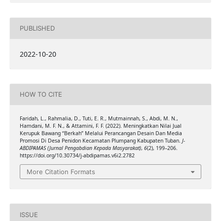
PUBLISHED
2022-10-20
HOW TO CITE
Faridah, L., Rahmalia, D., Tuti, E. R., Mutmainnah, S., Abdi, M. N.,
Hamdani, M. F. N., & Attamini, F. F. (2022). Meningkatkan Nilai Jual
Kerupuk Bawang “Berkah” Melalui Perancangan Desain Dan Media
Promosi Di Desa Penidon Kecamatan Plumpang Kabupaten Tuban.
J-
ABDIPAMAS (Jurnal Pengabdian Kepada Masyarakat)
,
6
(2), 199–206.
https://doi.org/10.30734/j-abdipamas.v6i2.2782
More Citation Formats
ISSUE