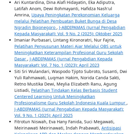
Ari Kuntardina, Dina Alafi Hidayatin, Eka Adiputra,
Latifah Anom, Dewi Rohmayanti, Hafidza Nash'ul
Amrina,
Upaya Peningkatan Perekonomian Keluarga
melalui Pelatihan Pembuatan Buket Bunga di Desa
Ngradin Bojonegoro
,
J-ABDIPAMAS (Jurnal Pengabdian
Kepada Masyarakat): Vol. 9 No. 2 (2025): Oktober 2025
Imaniar Purbasari, Lintang Kironoratri, Nur Fajrie,
Pelatihan Penyusunan Materi Ajar Melalui OBS untuk
Meningkatkan Keterampilan Profesional Guru Sekolah
Dasar
,
J-ABDIPAMAS (Jurnal Pengabdian Kepada
Masyarakat): Vol. 7 No. 1 (2023): April 2023
Siti Sri Wulandari, Waspodo Tjipto Subroto, Susanti, Dwi
Yuli Rahmawati, Luqman Hakim, Norida Canda Sakti,
Retno Mustika Dewi, Meylia Elizabeth Ranu, Agung
Listiadi,
Pelatihan Tindakan Kelas Berbasis Student
Centered Learning Untuk Meningkatkan
Profesionalisme Guru Sekolah Indonesia Kuala Lumpur
,
J-ABDIPAMAS (Jurnal Pengabdian Kepada Masyarakat):
Vol. 9 No. 1 (2025): April 2025
Fitrotun Niswah, Eva Hany Fanida, Suci Megawati,
Meirinawati Meirinawati, Indah Prabawati,
Antisipasi