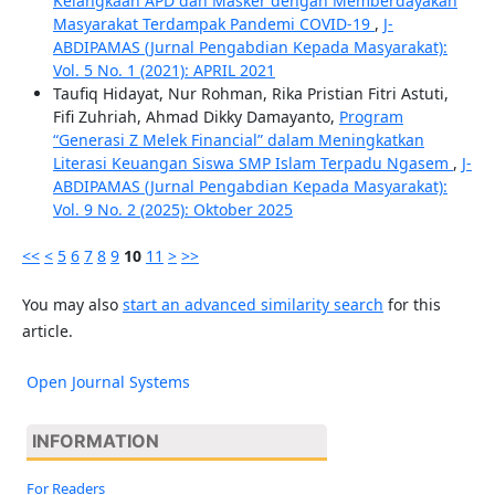
Kelangkaan APD dan Masker dengan Memberdayakan
Masyarakat Terdampak Pandemi COVID-19
,
J-
ABDIPAMAS (Jurnal Pengabdian Kepada Masyarakat):
Vol. 5 No. 1 (2021): APRIL 2021
Taufiq Hidayat, Nur Rohman, Rika Pristian Fitri Astuti,
Fifi Zuhriah, Ahmad Dikky Damayanto,
Program
“Generasi Z Melek Financial” dalam Meningkatkan
Literasi Keuangan Siswa SMP Islam Terpadu Ngasem
,
J-
ABDIPAMAS (Jurnal Pengabdian Kepada Masyarakat):
Vol. 9 No. 2 (2025): Oktober 2025
<<
<
5
6
7
8
9
10
11
>
>>
You may also
start an advanced similarity search
for this
article.
Open Journal Systems
INFORMATION
For Readers