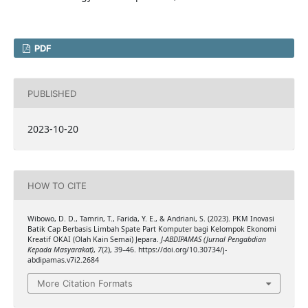
PDF
PUBLISHED
2023-10-20
HOW TO CITE
Wibowo, D. D., Tamrin, T., Farida, Y. E., & Andriani, S. (2023). PKM Inovasi
Batik Cap Berbasis Limbah Spate Part Komputer bagi Kelompok Ekonomi
Kreatif OKAI (Olah Kain Semai) Jepara.
J-ABDIPAMAS (Jurnal Pengabdian
Kepada Masyarakat)
,
7
(2), 39–46. https://doi.org/10.30734/j-
abdipamas.v7i2.2684
More Citation Formats