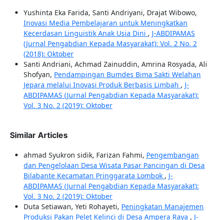
Yushinta Eka Farida, Santi Andriyani, Drajat Wibowo,
Inovasi Media Pembelajaran untuk Meningkatkan
Kecerdasan Linguistik Anak Usia Dini
,
J-ABDIPAMAS
(Jurnal Pengabdian Kepada Masyarakat): Vol. 2 No. 2
(2018): Oktober
Santi Andriani, Achmad Zainuddin, Amrina Rosyada, Ali
Shofyan,
Pendampingan Bumdes Bima Sakti Welahan
Jepara melalui Inovasi Produk Berbasis Limbah
,
J-
ABDIPAMAS (Jurnal Pengabdian Kepada Masyarakat):
Vol. 3 No. 2 (2019): Oktober
Similar Articles
ahmad Syukron sidik, Farizan Fahmi,
Pengembangan
dan Pengelolaan Desa Wisata Pasar Pancingan di Desa
Bilabante Kecamatan Pringgarata Lombok
,
J-
ABDIPAMAS (Jurnal Pengabdian Kepada Masyarakat):
Vol. 3 No. 2 (2019): Oktober
Duta Setiawan, Yeti Rohayeti,
Peningkatan Manajemen
Produksi Pakan Pelet Kelinci di Desa Ampera Raya
,
J-