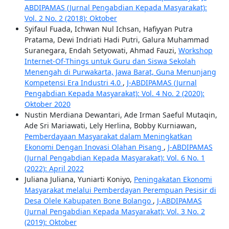
ABDIPAMAS (Jurnal Pengabdian Kepada Masyarakat):
Vol. 2 No. 2 (2018): Oktober
Syifaul Fuada, Ichwan Nul Ichsan, Hafiyyan Putra
Pratama, Dewi Indriati Hadi Putri, Galura Muhammad
Suranegara, Endah Setyowati, Ahmad Fauzi,
Workshop
Internet-Of-Things untuk Guru dan Siswa Sekolah
Menengah di Purwakarta, Jawa Barat, Guna Menunjang
Kompetensi Era Industri 4.0
,
J-ABDIPAMAS (Jurnal
Pengabdian Kepada Masyarakat): Vol. 4 No. 2 (2020):
Oktober 2020
Nustin Merdiana Dewantari, Ade Irman Saeful Mutaqin,
Ade Sri Mariawati, Lely Herlina, Bobby Kurniawan,
Pemberdayaan Masyarakat dalam Meningkatkan
Ekonomi Dengan Inovasi Olahan Pisang
,
J-ABDIPAMAS
(Jurnal Pengabdian Kepada Masyarakat): Vol. 6 No. 1
(2022): April 2022
Juliana Juliana, Yuniarti Koniyo,
Peningakatan Ekonomi
Masyarakat melalui Pemberdayan Perempuan Pesisir di
Desa Olele Kabupaten Bone Bolango
,
J-ABDIPAMAS
(Jurnal Pengabdian Kepada Masyarakat): Vol. 3 No. 2
(2019): Oktober