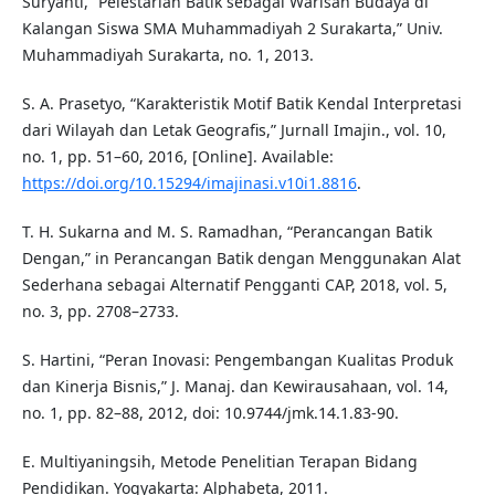
Suryanti, “Pelestarian Batik sebagai Warisan Budaya di
Kalangan Siswa SMA Muhammadiyah 2 Surakarta,” Univ.
Muhammadiyah Surakarta, no. 1, 2013.
S. A. Prasetyo, “Karakteristik Motif Batik Kendal Interpretasi
dari Wilayah dan Letak Geografis,” Jurnall Imajin., vol. 10,
no. 1, pp. 51–60, 2016, [Online]. Available:
https://doi.org/10.15294/imajinasi.v10i1.8816
.
T. H. Sukarna and M. S. Ramadhan, “Perancangan Batik
Dengan,” in Perancangan Batik dengan Menggunakan Alat
Sederhana sebagai Alternatif Pengganti CAP, 2018, vol. 5,
no. 3, pp. 2708–2733.
S. Hartini, “Peran Inovasi: Pengembangan Kualitas Produk
dan Kinerja Bisnis,” J. Manaj. dan Kewirausahaan, vol. 14,
no. 1, pp. 82–88, 2012, doi: 10.9744/jmk.14.1.83-90.
E. Multiyaningsih, Metode Penelitian Terapan Bidang
Pendidikan. Yogyakarta: Alphabeta, 2011.