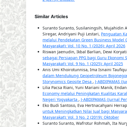
Similar Articles
Suranto Suranto, Susilaningsih, Mujahidin
Siregar, Andriyani Puji Lestari,
Penguatan Ka
melalui Pendekatan Green Business Model 
Masyarakat): Vol. 10 No. 1 (2026): April 2026
Riswan Jaenudin, Ikbal Barlian, Dewi Korya
sebagai Persiapan PPG bagi Guru Ekonomi
Masyarakat): Vol. 9 No. 1 (2025): April 2025
Anis Umi Khoirotunnisa, Ima Isnaini Taufiq
dalam Mendukung Geopetroleum Bojonego
Storynomics Geosite Desa
,
J-ABDIPAMAS (Jur
Lilia Pacsa Riani, Yuni Mariani Manik, Enda
Economy melalui Peningkatan Kualitas Kara
Negeri Yogyakarta
,
J-ABDIPAMAS (Jurnal Pen
Eko Budi Santoso, Eva Hertnacahyani Herrap
untuk Meningkatkan Nilai Jual bagi Masya
Masyarakat): Vol. 3 No. 2 (2019): Oktober
Suranto Suranto, Wafrotur Rohmah, Ita Nury