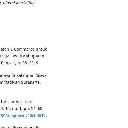
, digital marketing
nfaatan E-Commerce untuk
 UMKM Tas di Kabupaten
0, no. 1, p. 96, 2019.
Budaya di Kalangan Siswa
mmadiyah Surakarta,
 Interpretasi dari
l. 10, no. 1, pp. 51–60,
294/imajinasi.v10i1.8816
.
an Batik Dengan,” in