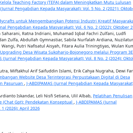
Kelola Teaching Factory (TEFA) dalam Meningkatkan Mutu Lulusan
Jurnal Pengabdian Kepada Masyarakat): Vol. 5 No. 2 (2021): Oktob
ycrafts untuk Mengembangkan Potensi Industri Kreatif Masyaraka
nal Pengabdian Kepada Masyarakat): Vol. 6 No. 2 (2022): Oktober 
a Saharani, Ratna Indriani, Muhamad Iqbal Fachri Zulfani, Ludfi
dan Zulfa, Abdullah Gymnastiar, Sabila Nurfalah Ardiana, Nuzilatu
angi, Putri Nafisatul Aisyah, Fitara Aulia Triningtiyas, Wulan Ku
g-Upgrading Desa Wisata Sukoharjo-Bojonegoro melalui Program 3
 (Jurnal Pengabdian Kepada Masyarakat): Vol. 8 No. 2 (2024): Okt
ra, Miftakhul Arif Saifuddin Islami, Erik Cahya Nugraha, Dewi Fa
mbangan Website Desa Terintegrasi Perpustakaan Digital di Desa
en Pasuruan
,
J-ABDIPAMAS (Jurnal Pengabdian Kepada Masyarakat)
anto Iskandar, Leli Nisfi Setiana, Ulil Albab,
Pelatihan Penulisan
ce (Chat Gpt): Pendekatan Konseptual
,
J-ABDIPAMAS (Jurnal
1 (2026): April 2026