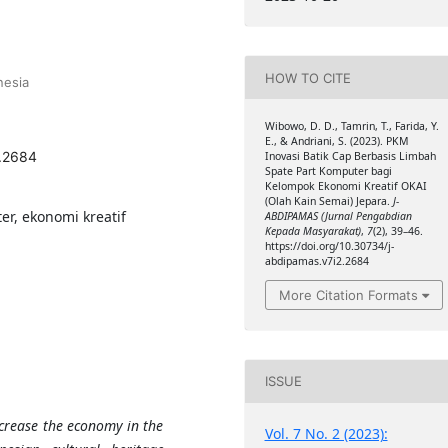
HOW TO CITE
nesia
Wibowo, D. D., Tamrin, T., Farida, Y.
E., & Andriani, S. (2023). PKM
2.2684
Inovasi Batik Cap Berbasis Limbah
Spate Part Komputer bagi
Kelompok Ekonomi Kreatif OKAI
(Olah Kain Semai) Jepara.
J-
er, ekonomi kreatif
ABDIPAMAS (Jurnal Pengabdian
Kepada Masyarakat)
,
7
(2), 39–46.
https://doi.org/10.30734/j-
abdipamas.v7i2.2684
More Citation Formats
ISSUE
ncrease the economy in the
Vol. 7 No. 2 (2023):