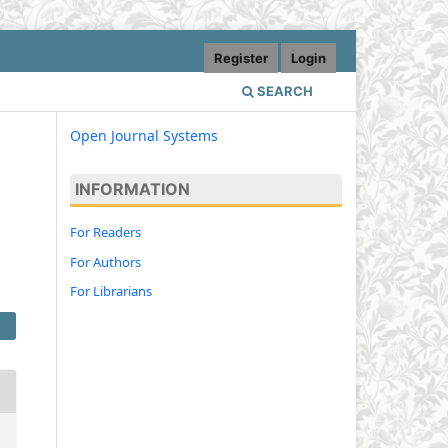
Register
Login
SEARCH
Open Journal Systems
INFORMATION
i
For Readers
For Authors
For Librarians