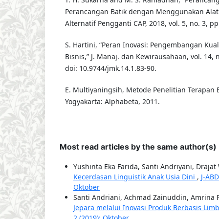
Perancangan Batik dengan Menggunakan Alat
Alternatif Pengganti CAP, 2018, vol. 5, no. 3, p
S. Hartini, “Peran Inovasi: Pengembangan Kual
Bisnis,” J. Manaj. dan Kewirausahaan, vol. 14, n
doi: 10.9744/jmk.14.1.83-90.
E. Multiyaningsih, Metode Penelitian Terapan 
Yogyakarta: Alphabeta, 2011.
Most read articles by the same author(s)
Yushinta Eka Farida, Santi Andriyani, Draja
Kecerdasan Linguistik Anak Usia Dini
,
J-ABD
Oktober
Santi Andriani, Achmad Zainuddin, Amrina 
Jepara melalui Inovasi Produk Berbasis Li
2 (2019): Oktober