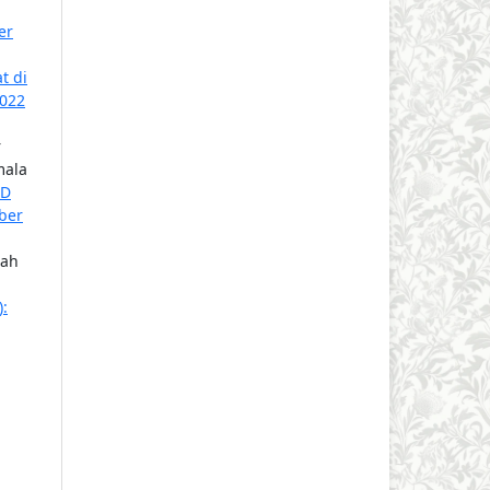
er
t di
2022
r
mala
ED
ober
rah
: