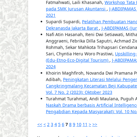
Fatmahwati, Laili Khasanah,
Workshop Tata 
pada SMK Jurusan Akuntansi
,
J-ABDIPAMAS (
2021
Supardi Supardi,
Pelatihan Pembuatan Hand
Dekranasda Jakarta Barat
,
J-ABDIPAMAS (Jur
Nafi Atin Hasanah, Reni Dwi Setiawati, Mith
Anggraeni, Febrika Dilla Saputri, Achmad Zi
Rohmah, Sekar Mahkota Trihapsari Cendana W
Sari, Chyntia Heru Woro Prastiwi,
Upskillin
(Edu-Etno-Eco-Digital Tourism)
,
J-ABDIPAMAS
2024
Khoirin Maghfiroh, Novanda Dwi Pramana Put
Adibah,
Peningkatan Literasi Melalui Penge
Cangkringmalang Kecamatan Beji Kabupat
Vol. 7 No. 2 (2023): Oktober 2023
Turahmat Turahmat, Andi Maulana, Puguh Ardi
Naskah Drama berbasis Artificial Intelligen
Pengabdian Kepada Masyarakat): Vol. 10 No. 
<<
<
2
3
4
5
6
7
8
9
10
11
>
>>