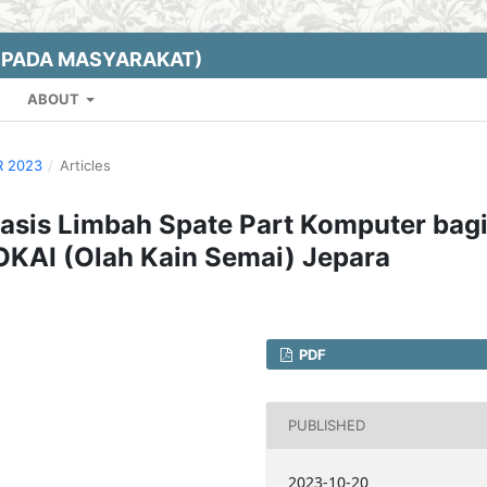
EPADA MASYARAKAT)
ABOUT
R 2023
/
Articles
asis Limbah Spate Part Komputer bag
OKAI (Olah Kain Semai) Jepara
PDF
PUBLISHED
2023-10-20