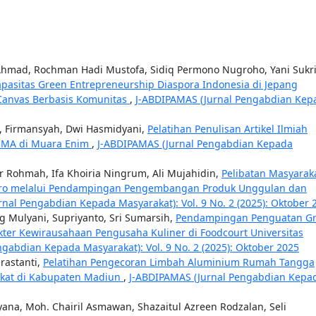
 Ahmad, Rochman Hadi Mustofa, Sidiq Permono Nugroho, Yani Sukr
pasitas Green Entrepreneurship Diaspora Indonesia di Jepang
Canvas Berbasis Komunitas
,
J-ABDIPAMAS (Jurnal Pengabdian Kep
ti, Firmansyah, Dwi Hasmidyani,
Pelatihan Penulisan Artikel Ilmiah
 SMA di Muara Enim
,
J-ABDIPAMAS (Jurnal Pengabdian Kepada
ur Rohmah, Ifa Khoiria Ningrum, Ali Mujahidin,
Pelibatan Masyarak
ro melalui Pendampingan Pengembangan Produk Unggulan dan
nal Pengabdian Kepada Masyarakat): Vol. 9 No. 2 (2025): Oktober 
ng Mulyani, Supriyanto, Sri Sumarsih,
Pendampingan Penguatan G
kter Kewirausahaan Pengusaha Kuliner di Foodcourt Universitas
gabdian Kepada Masyarakat): Vol. 9 No. 2 (2025): Oktober 2025
rastanti,
Pelatihan Pengecoran Limbah Aluminium Rumah Tangga
rakat di Kabupaten Madiun
,
J-ABDIPAMAS (Jurnal Pengabdian Kepa
ana, Moh. Chairil Asmawan, Shazaitul Azreen Rodzalan, Seli