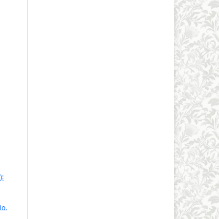
):
No.