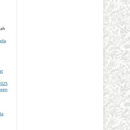
iah
ada
at
2025
reen
da