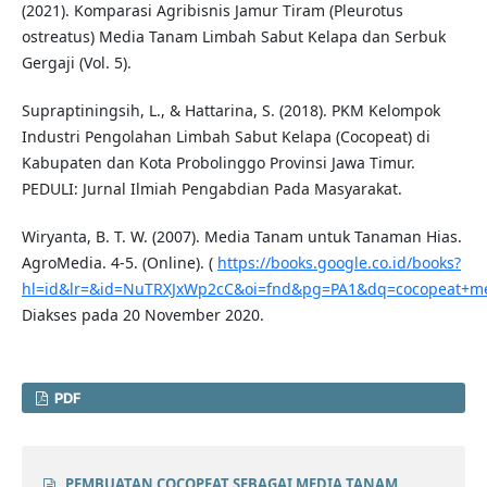
(2021). Komparasi Agribisnis Jamur Tiram (Pleurotus
ostreatus) Media Tanam Limbah Sabut Kelapa dan Serbuk
Gergaji (Vol. 5).
Supraptiningsih, L., & Hattarina, S. (2018). PKM Kelompok
Industri Pengolahan Limbah Sabut Kelapa (Cocopeat) di
Kabupaten dan Kota Probolinggo Provinsi Jawa Timur.
PEDULI: Jurnal Ilmiah Pengabdian Pada Masyarakat.
Wiryanta, B. T. W. (2007). Media Tanam untuk Tanaman Hias.
AgroMedia. 4-5. (Online). (
https://books.google.co.id/books?
hl=id&lr=&id=NuTRXJxWp2cC&oi=fnd&pg=PA1&dq=cocopeat+me
Diakses pada 20 November 2020.
PDF
PEMBUATAN COCOPEAT SEBAGAI MEDIA TANAM