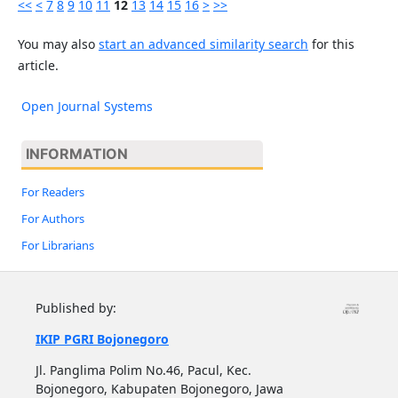
<<
<
7
8
9
10
11
12
13
14
15
16
>
>>
You may also
start an advanced similarity search
for this
article.
Open Journal Systems
INFORMATION
For Readers
For Authors
For Librarians
Published by:
IKIP PGRI Bojonegoro
Jl. Panglima Polim No.46, Pacul, Kec.
Bojonegoro, Kabupaten Bojonegoro, Jawa