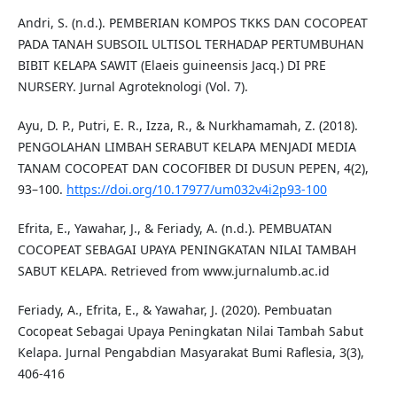
Andri, S. (n.d.). PEMBERIAN KOMPOS TKKS DAN COCOPEAT
PADA TANAH SUBSOIL ULTISOL TERHADAP PERTUMBUHAN
BIBIT KELAPA SAWIT (Elaeis guineensis Jacq.) DI PRE
NURSERY. Jurnal Agroteknologi (Vol. 7).
Ayu, D. P., Putri, E. R., Izza, R., & Nurkhamamah, Z. (2018).
PENGOLAHAN LIMBAH SERABUT KELAPA MENJADI MEDIA
TANAM COCOPEAT DAN COCOFIBER DI DUSUN PEPEN, 4(2),
93–100.
https://doi.org/10.17977/um032v4i2p93-100
Efrita, E., Yawahar, J., & Feriady, A. (n.d.). PEMBUATAN
COCOPEAT SEBAGAI UPAYA PENINGKATAN NILAI TAMBAH
SABUT KELAPA. Retrieved from www.jurnalumb.ac.id
Feriady, A., Efrita, E., & Yawahar, J. (2020). Pembuatan
Cocopeat Sebagai Upaya Peningkatan Nilai Tambah Sabut
Kelapa. Jurnal Pengabdian Masyarakat Bumi Raflesia, 3(3),
406-416