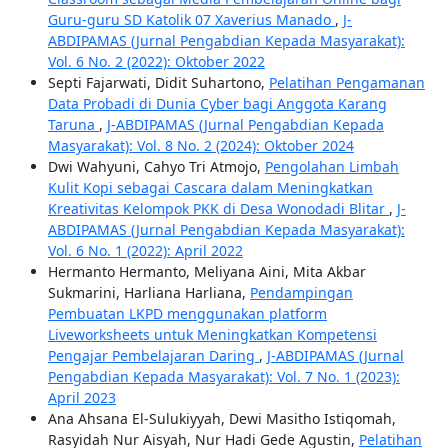
Guru-guru SD Katolik 07 Xaverius Manado
,
J-
ABDIPAMAS (Jurnal Pengabdian Kepada Masyarakat):
Vol. 6 No. 2 (2022): Oktober 2022
Septi Fajarwati, Didit Suhartono,
Pelatihan Pengamanan
Data Probadi di Dunia Cyber bagi Anggota Karang
Taruna
,
J-ABDIPAMAS (Jurnal Pengabdian Kepada
Masyarakat): Vol. 8 No. 2 (2024): Oktober 2024
Dwi Wahyuni, Cahyo Tri Atmojo,
Pengolahan Limbah
Kulit Kopi sebagai Cascara dalam Meningkatkan
Kreativitas Kelompok PKK di Desa Wonodadi Blitar
,
J-
ABDIPAMAS (Jurnal Pengabdian Kepada Masyarakat):
Vol. 6 No. 1 (2022): April 2022
Hermanto Hermanto, Meliyana Aini, Mita Akbar
Sukmarini, Harliana Harliana,
Pendampingan
Pembuatan LKPD menggunakan platform
Liveworksheets untuk Meningkatkan Kompetensi
Pengajar Pembelajaran Daring
,
J-ABDIPAMAS (Jurnal
Pengabdian Kepada Masyarakat): Vol. 7 No. 1 (2023):
April 2023
Ana Ahsana El-Sulukiyyah, Dewi Masitho Istiqomah,
Rasyidah Nur Aisyah, Nur Hadi Gede Agustin,
Pelatihan