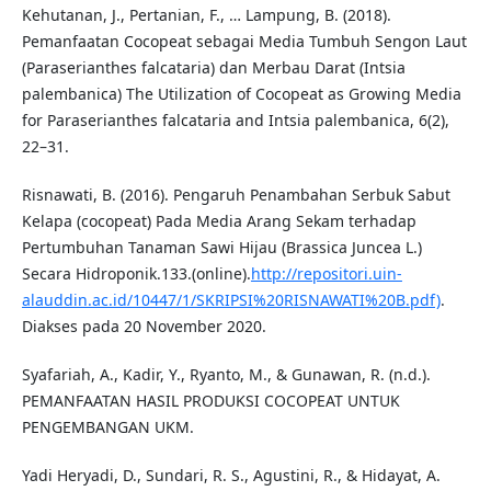
Kehutanan, J., Pertanian, F., … Lampung, B. (2018).
Pemanfaatan Cocopeat sebagai Media Tumbuh Sengon Laut
(Paraserianthes falcataria) dan Merbau Darat (Intsia
palembanica) The Utilization of Cocopeat as Growing Media
for Paraserianthes falcataria and Intsia palembanica, 6(2),
22–31.
Risnawati, B. (2016). Pengaruh Penambahan Serbuk Sabut
Kelapa (cocopeat) Pada Media Arang Sekam terhadap
Pertumbuhan Tanaman Sawi Hijau (Brassica Juncea L.)
Secara Hidroponik.133.(online).
http://repositori.uin-
alauddin.ac.id/10447/1/SKRIPSI%20RISNAWATI%20B.pdf)
.
Diakses pada 20 November 2020.
Syafariah, A., Kadir, Y., Ryanto, M., & Gunawan, R. (n.d.).
PEMANFAATAN HASIL PRODUKSI COCOPEAT UNTUK
PENGEMBANGAN UKM.
Yadi Heryadi, D., Sundari, R. S., Agustini, R., & Hidayat, A.