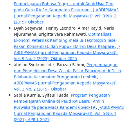
Pembelajaran Bahasa Inggris untuk Anak Usia Dini
pada Guru RA Se-Kabupaten Pasuruan
,
J-ABDIPAMAS
(Jurnal Pengabdian Kepada Masyarakat): Vol. 3 No. 2
(2019): Oktober
Dyah Setyawati, Henny Leondro, Almer Rayid, Naris
Njurumana, Brigitta Vera Rahmawati,
Optimalisasi
Ekonomi Peternak Kambing melalui Teknologi Silase,
Pakan Konsentrat, dan Pupuk EM4 di Desa Kalipare
,
J-
ABDIPAMAS (Jurnal Pengabdian Kepada Masyarakat):
Vol. 9 No. 2 (2025): Oktober 2025
ahmad Syukron sidik, Farizan Fahmi,
Pengembangan
dan Pengelolaan Desa Wisata Pasar Pancingan di Desa
Bilabante Kecamatan Pringgarata Lombok
,
J-
ABDIPAMAS (Jurnal Pengabdian Kepada Masyarakat):
Vol. 3 No. 2 (2019): Oktober
Sabila Kurnia, Syifaul Fuada,
Program Penguatan
Pembelajaran Online di Paud RA Daarul Amiin
Purwakarta pada Masa Pandemi Covid-19
,
J-ABDIPAMAS
(Jurnal Pengabdian Kepada Masyarakat): Vol. 5 No. 1
(2021): APRIL 2021