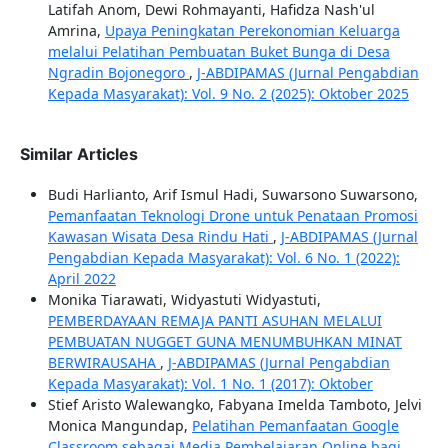
Latifah Anom, Dewi Rohmayanti, Hafidza Nash'ul
Amrina,
Upaya Peningkatan Perekonomian Keluarga
melalui Pelatihan Pembuatan Buket Bunga di Desa
Ngradin Bojonegoro
,
J-ABDIPAMAS (Jurnal Pengabdian
Kepada Masyarakat): Vol. 9 No. 2 (2025): Oktober 2025
Similar Articles
Budi Harlianto, Arif Ismul Hadi, Suwarsono Suwarsono,
Pemanfaatan Teknologi Drone untuk Penataan Promosi
Kawasan Wisata Desa Rindu Hati
,
J-ABDIPAMAS (Jurnal
Pengabdian Kepada Masyarakat): Vol. 6 No. 1 (2022):
April 2022
Monika Tiarawati, Widyastuti Widyastuti,
PEMBERDAYAAN REMAJA PANTI ASUHAN MELALUI
PEMBUATAN NUGGET GUNA MENUMBUHKAN MINAT
BERWIRAUSAHA
,
J-ABDIPAMAS (Jurnal Pengabdian
Kepada Masyarakat): Vol. 1 No. 1 (2017): Oktober
Stief Aristo Walewangko, Fabyana Imelda Tamboto, Jelvi
Monica Mangundap,
Pelatihan Pemanfaatan Google
Classroom sebagai Media Pembelajaran Online bagi