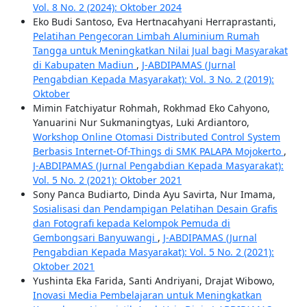
Vol. 8 No. 2 (2024): Oktober 2024
Eko Budi Santoso, Eva Hertnacahyani Herraprastanti,
Pelatihan Pengecoran Limbah Aluminium Rumah
Tangga untuk Meningkatkan Nilai Jual bagi Masyarakat
di Kabupaten Madiun
,
J-ABDIPAMAS (Jurnal
Pengabdian Kepada Masyarakat): Vol. 3 No. 2 (2019):
Oktober
Mimin Fatchiyatur Rohmah, Rokhmad Eko Cahyono,
Yanuarini Nur Sukmaningtyas, Luki Ardiantoro,
Workshop Online Otomasi Distributed Control System
Berbasis Internet-Of-Things di SMK PALAPA Mojokerto
,
J-ABDIPAMAS (Jurnal Pengabdian Kepada Masyarakat):
Vol. 5 No. 2 (2021): Oktober 2021
Sony Panca Budiarto, Dinda Ayu Savirta, Nur Imama,
Sosialisasi dan Pendampigan Pelatihan Desain Grafis
dan Fotografi kepada Kelompok Pemuda di
Gembongsari Banyuwangi
,
J-ABDIPAMAS (Jurnal
Pengabdian Kepada Masyarakat): Vol. 5 No. 2 (2021):
Oktober 2021
Yushinta Eka Farida, Santi Andriyani, Drajat Wibowo,
Inovasi Media Pembelajaran untuk Meningkatkan