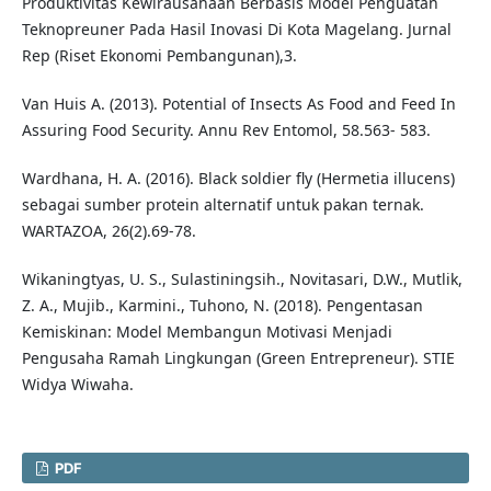
Produktivitas Kewirausahaan Berbasis Model Penguatan
Teknopreuner Pada Hasil Inovasi Di Kota Magelang. Jurnal
Rep (Riset Ekonomi Pembangunan),3.
Van Huis A. (2013). Potential of Insects As Food and Feed In
Assuring Food Security. Annu Rev Entomol, 58.563- 583.
Wardhana, H. A. (2016). Black soldier fly (Hermetia illucens)
sebagai sumber protein alternatif untuk pakan ternak.
WARTAZOA, 26(2).69-78.
Wikaningtyas, U. S., Sulastiningsih., Novitasari, D.W., Mutlik,
Z. A., Mujib., Karmini., Tuhono, N. (2018). Pengentasan
Kemiskinan: Model Membangun Motivasi Menjadi
Pengusaha Ramah Lingkungan (Green Entrepreneur). STIE
Widya Wiwaha.
PDF