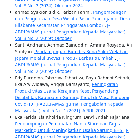
Vol. 8 No. 2 (2024): Oktober 2024
ahmad Syukron sidik, Farizan Fahmi,
Pengembangan
dan Pengelolaan Desa Wisata Pasar Pancingan di Desa
Bilabante Kecamatan Pringgarata Lombok
,
J-
ABDIPAMAS (Jurnal Pengabdian Kepada Masyarakat):
Vol. 3 No. 2 (2019): Oktober
Santi Andriani, Achmad Zainuddin, Amrina Rosyada, Ali
Shofyan,
Pendampingan Bumdes Bima Sakti Welahan
Jepara melalui Inovasi Produk Berbasis Limbah
,
J-
ABDIPAMAS (Jurnal Pengabdian Kepada Masyarakat):
Vol. 3 No. 2 (2019): Oktober
Edy Purnomo, Ishartiwi Ishartiwi, Bayu Rahmat Setiadi,
Eka Ary Wibawa, Angga Damayanto,
Peningkatan
Produktivitas Usaha Kerajinan Keset Penyandang
Disabilitas Kabupaten Gunung Kidul di Masa Pandemi
Covid-19
,
J-ABDIPAMAS (Jurnal Pengabdian Kepada
Masyarakat): Vol. 5 No. 1 (2021): APRIL 2021
Eka Farida, Ifa Khoiria Ningrum, Dewi Endah Fajariana,
Pendampingan Pembuatan Nama Store dan Digital
Marketing Untuk Meningkatkan Usaha Sarung BHS
,
J-
ABDIPAMAS (Jurnal Pengabdian Kepada Masyarakat):