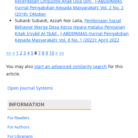
Kecerdasan Linguistik Anak Usia Dini
,
J-ABDIPAMAS
(Jurnal Pengabdian Kepada Masyarakat): Vol. 2 No. 2
(2018): Oktober
Subaidi Subaidi, Azzah Nor Laila,
Pembinaan Social
Behavior Warga Desa Kerso Jepara melalui Pengajian
Kitab Irsyăd Al-‘Ibăd
,
J-ABDIPAMAS (Jurnal Pengabdian
Kepada Masyarakat): Vol. 6 No. 1 (2022): April 2022
<<
<
1
2
3
4
5
6
7
8
9
10
>
>>
You may also
start an advanced similarity search
for this
article.
Open Journal Systems
INFORMATION
For Readers
For Authors
For Librarians