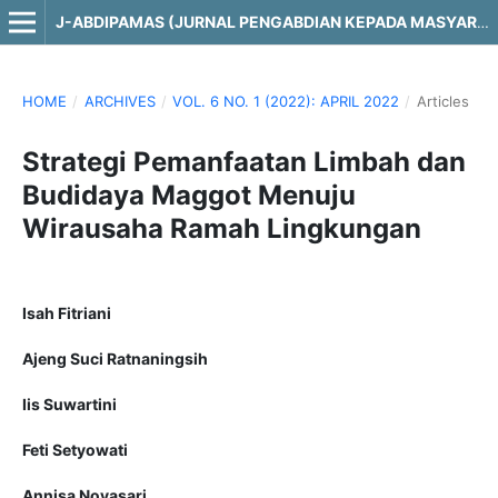
J-ABDIPAMAS (JURNAL PENGABDIAN KEPADA MASYARAKAT)
HOME
/
ARCHIVES
/
VOL. 6 NO. 1 (2022): APRIL 2022
/
Articles
Strategi Pemanfaatan Limbah dan
Budidaya Maggot Menuju
Wirausaha Ramah Lingkungan
Isah Fitriani
Ajeng Suci Ratnaningsih
Iis Suwartini
Feti Setyowati
Annisa Novasari