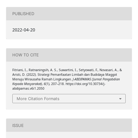
PUBLISHED
2022-04-20
HOW TO CITE
Fitriani, I., Ratnaningsih, A. S., Suwartini, I., Setyowati, F., Novasari, A., &
Aristi, D. (2022). Strategi Pemanfaatan Limbah dan Budidaya Maggot
Menuju Wirausaha Ramah Lingkungan.
J-ABDIPAMAS (Jurnal Pengabdian
Kepada Masyarakat)
,
6
(1), 207–218. https://doi.org/10.30734/j-
abdipamas.v6i1.2050
More Citation Formats
ISSUE