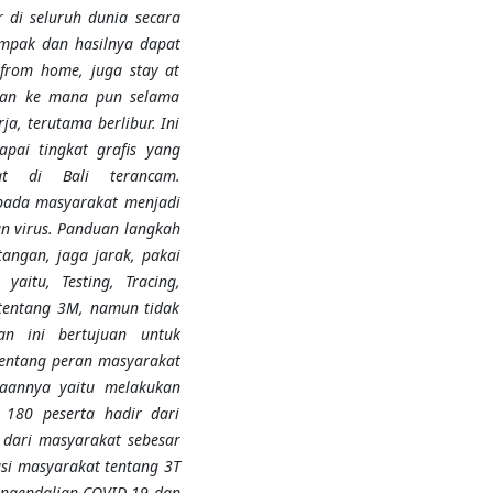
 di seluruh dunia secara
ampak dan hasilnya dapat
k from home, juga stay at
gian ke mana pun selama
ja, terutama berlibur. Ini
pai tingkat grafis yang
at di Bali terancam.
pada masyarakat menjadi
n virus. Panduan langkah
tangan, jaga jarak, pakai
aitu, Testing, Tracing,
 tentang 3M, namun tidak
an
ini bertujuan untuk
tentang peran masyarakat
aannya yaitu melakukan
 180 peserta hadir dari
dari masyarakat sebesar
si masyarakat tentang 3T
engendalian COVID-19 dan