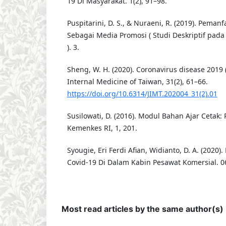
19 Di Masyarakat. 1(2), 91–98.
Puspitarini, D. S., & Nuraeni, R. (2019). Peman
Sebagai Media Promosi ( Studi Deskriptif pad
). 3.
Sheng, W. H. (2020). Coronavirus disease 2019 (
Internal Medicine of Taiwan, 31(2), 61–66.
https://doi.org/10.6314/JIMT.202004_31(2).01
Susilowati, D. (2016). Modul Bahan Ajar Cetak:
Kemenkes RI, 1, 201.
Syougie, Eri Ferdi Afian, Widianto, D. A. (2020)
Covid-19 Di Dalam Kabin Pesawat Komersial. 06
Most read articles by the same author(s)