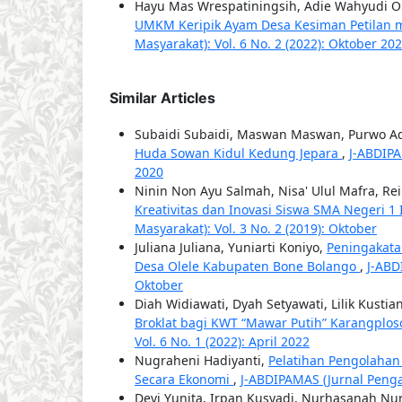
Hayu Mas Wrespatiningsih, Adie Wahyudi Ok
UMKM Keripik Ayam Desa Kesiman Petilan me
Masyarakat): Vol. 6 No. 2 (2022): Oktober 20
Similar Articles
Subaidi Subaidi, Maswan Maswan, Purwo A
Huda Sowan Kidul Kedung Jepara
,
J-ABDIPA
2020
Ninin Non Ayu Salmah, Nisa' Ulul Mafra, R
Kreativitas dan Inovasi Siswa SMA Negeri 1 
Masyarakat): Vol. 3 No. 2 (2019): Oktober
Juliana Juliana, Yuniarti Koniyo,
Peningakata
Desa Olele Kabupaten Bone Bolango
,
J-ABD
Oktober
Diah Widiawati, Dyah Setyawati, Lilik Kustia
Broklat bagi KWT “Mawar Putih” Karangplo
Vol. 6 No. 1 (2022): April 2022
Nugraheni Hadiyanti,
Pelatihan Pengolaha
Secara Ekonomi
,
J-ABDIPAMAS (Jurnal Pengab
Devi Yunita, Irpan Kusyadi, Nurhasanah Nur