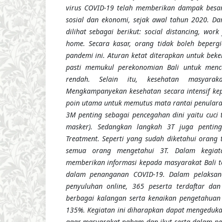
virus COVID-19 telah memberikan dampak besar
sosial dan ekonomi, sejak awal tahun 2020. D
dilihat sebagai berikut: social distancing, wor
home. Secara kasar, orang tidak boleh beper
pandemi ini. Aturan ketat diterapkan untuk beker
pasti memukul perekonomian Bali untuk menca
rendah. Selain itu, kesehatan masyarak
Mengkampanyekan kesehatan secara intensif ke
poin utama untuk memutus mata rantai penulara
3M penting sebagai pencegahan dini yaitu cuci 
masker). Sedangkan langkah 3T juga penting y
Treatment. Seperti yang sudah diketahui orang
semua orang mengetahui 3T.
Dalam kegiat
memberikan informasi kepada masyarakat Bali 
dalam penanganan COVID-19. Dalam pelaksan
penyuluhan online, 365 peserta terdaftar dan
berbagai kalangan
serta kenaikan pengetahuan 
135%
.
Kegiatan
ini diharapkan dapat mengeduka
agar masyarakat paham dan ikut serta dalam p