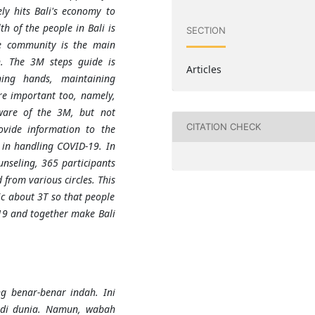
ely hits Bali's economy to
th of the people in Bali is
SECTION
he community is the main
n. The 3M steps guide is
Articles
ing hands, maintaining
re important too, namely,
aware of the 3M, but not
CITATION CHECK
vide information to the
 in handling COVID-19. In
nseling, 365 participants
 from various circles. This
ic about 3T so that people
19 and together make Bali
g benar-benar indah. Ini
t di dunia. Namun, wabah