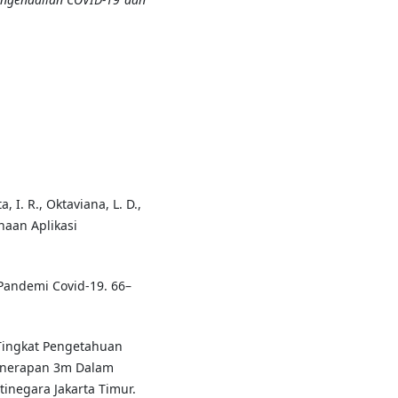
a, I. R., Oktaviana, L. D.,
naan Aplikasi
 Pandemi Covid-19. 66–
n Tingkat Pengetahuan
enerapan 3m Dalam
inegara Jakarta Timur.