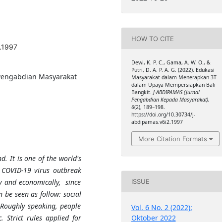
HOW TO CITE
.1997
Dewi, K. P. C., Gama, A. W. O., &
Putri, D. A. P. A. G. (2022). Edukasi
 Pengabdian Masyarakat
Masyarakat dalam Menerapkan 3T
dalam Upaya Mempersiapkan Bali
Bangkit.
J-ABDIPAMAS (Jurnal
Pengabdian Kepada Masyarakat)
,
6
(2), 189–198.
https://doi.org/10.30734/j-
abdipamas.v6i2.1997
More Citation Formats
nd. It is one of the world's
e COVID-19 virus outbreak
y and economically, since
ISSUE
 be seen as follow: social
 Roughly speaking, people
Vol. 6 No. 2 (2022):
Oktober 2022
 Strict rules applied for