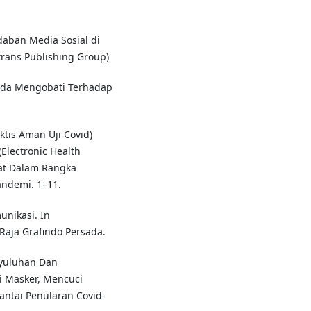
adaban Media Sosial di
trans Publishing Group)
pada Mengobati Terhadap
ktis Aman Uji Covid)
(Electronic Health
at Dalam Rangka
ndemi. 1–11.
nikasi. In
Raja Grafindo Persada.
enyuluhan Dan
 Masker, Mencuci
ntai Penularan Covid-