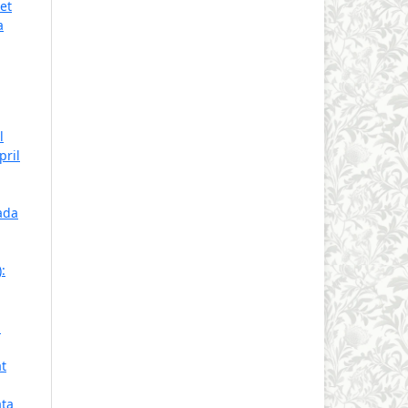
et
a
l
pril
ada
:
:
t
ata