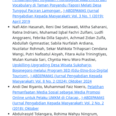
Vocabulary di Taman Posyandu (Tapos) Melati Desa
Tunggul Paciran Lamongan
,
J-ABDIPAMAS (Jurnal
Pengabdian Kepada Masyarakat): Vol. 3 No. 1 (2019):
April 2019
Nafi Atin Hasanah, Reni Dwi Setiawati, Mitha Saharani,
Ratna Indriani, Muhamad Iqbal Fachri Zulfani, Ludfi
Anggraeni, Febrika Dilla Saputri, Achmad Zidan Zulfa,
Abdullah Gymnastiar, Sabila Nurfalah Ardiana,
Nuzilatur Rohmah, Sekar Mahkota Trihapsari Cendana
Wangi, Putri Nafisatul Aisyah, Fitara Aulia Triningtiyas,
Wulan Kumala Sari, Chyntia Heru Woro Prastiwi,
Upskilling-Upgrading Desa Wisata Sukoharjo-
Bojonegoro melalui Program 3ED (Edu-Etno-Eco-Digital
Tourism)
,
J-ABDIPAMAS (Jurnal Pengabdian Kepada
Masyarakat): Vol. 8 No. 2 (2024): Oktober 2024
Andi Dwi Riyanto, Muhammad Faiz Noeris,
Pelatihan
Pemanfaatan Media Sosial sebagai Media Promosi
Online untuk Pelaku UMKM di Cilacap
,
J-ABDIPAMAS
(Jurnal Pengabdian Kepada Masyarakat): Vol. 2 No. 2
(2018): Oktober
Abdulrasyid Tolangara, Rohima Wahyu Ningrum,