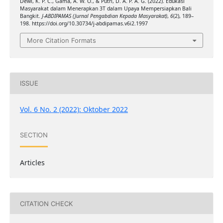
Dewi, K. P. C., Gama, A. W. O., & Putri, D. A. P. A. G. (2022). Edukasi
Masyarakat dalam Menerapkan 3T dalam Upaya Mempersiapkan Bali
Bangkit.
J-ABDIPAMAS (Jurnal Pengabdian Kepada Masyarakat)
,
6
(2), 189–
198. https://doi.org/10.30734/j-abdipamas.v6i2.1997
More Citation Formats
ISSUE
Vol. 6 No. 2 (2022): Oktober 2022
SECTION
Articles
CITATION CHECK