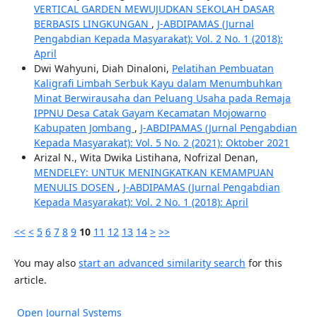
VERTICAL GARDEN MEWUJUDKAN SEKOLAH DASAR
BERBASIS LINGKUNGAN
,
J-ABDIPAMAS (Jurnal
Pengabdian Kepada Masyarakat): Vol. 2 No. 1 (2018):
April
Dwi Wahyuni, Diah Dinaloni,
Pelatihan Pembuatan
Kaligrafi Limbah Serbuk Kayu dalam Menumbuhkan
Minat Berwirausaha dan Peluang Usaha pada Remaja
IPPNU Desa Catak Gayam Kecamatan Mojowarno
Kabupaten Jombang
,
J-ABDIPAMAS (Jurnal Pengabdian
Kepada Masyarakat): Vol. 5 No. 2 (2021): Oktober 2021
Arizal N., Wita Dwika Listihana, Nofrizal Denan,
MENDELEY: UNTUK MENINGKATKAN KEMAMPUAN
MENULIS DOSEN
,
J-ABDIPAMAS (Jurnal Pengabdian
Kepada Masyarakat): Vol. 2 No. 1 (2018): April
<<
<
5
6
7
8
9
10
11
12
13
14
>
>>
You may also
start an advanced similarity search
for this
article.
Open Journal Systems