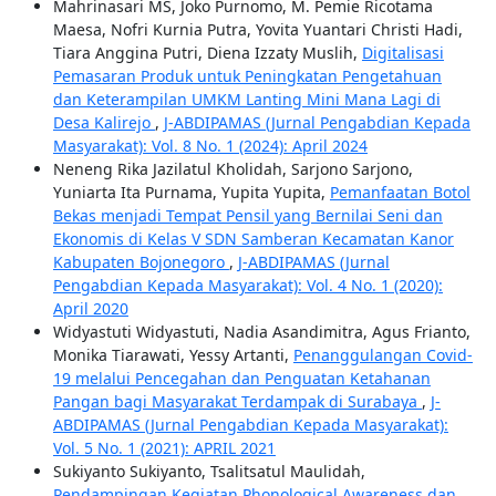
Mahrinasari MS, Joko Purnomo, M. Pemie Ricotama
Maesa, Nofri Kurnia Putra, Yovita Yuantari Christi Hadi,
Tiara Anggina Putri, Diena Izzaty Muslih,
Digitalisasi
Pemasaran Produk untuk Peningkatan Pengetahuan
dan Keterampilan UMKM Lanting Mini Mana Lagi di
Desa Kalirejo
,
J-ABDIPAMAS (Jurnal Pengabdian Kepada
Masyarakat): Vol. 8 No. 1 (2024): April 2024
Neneng Rika Jazilatul Kholidah, Sarjono Sarjono,
Yuniarta Ita Purnama, Yupita Yupita,
Pemanfaatan Botol
Bekas menjadi Tempat Pensil yang Bernilai Seni dan
Ekonomis di Kelas V SDN Samberan Kecamatan Kanor
Kabupaten Bojonegoro
,
J-ABDIPAMAS (Jurnal
Pengabdian Kepada Masyarakat): Vol. 4 No. 1 (2020):
April 2020
Widyastuti Widyastuti, Nadia Asandimitra, Agus Frianto,
Monika Tiarawati, Yessy Artanti,
Penanggulangan Covid-
19 melalui Pencegahan dan Penguatan Ketahanan
Pangan bagi Masyarakat Terdampak di Surabaya
,
J-
ABDIPAMAS (Jurnal Pengabdian Kepada Masyarakat):
Vol. 5 No. 1 (2021): APRIL 2021
Sukiyanto Sukiyanto, Tsalitsatul Maulidah,
Pendampingan Kegiatan Phonological Awareness dan