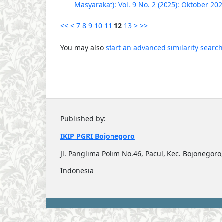
Masyarakat): Vol. 9 No. 2 (2025): Oktober 20
<<
<
7
8
9
10
11
12
13
>
>>
You may also
start an advanced similarity searc
Published by:
IKIP PGRI Bojonegoro
Jl. Panglima Polim No.46, Pacul, Kec. Bojonego
Indonesia