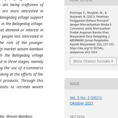
s are being craftsmen of
 are more interested in
Rosmaya, E., Nuryanti, M., &
 Balagedog village support
Nurjanah, N. (2021). Pelatihan
Penggunaan Bahasa Persuasif
in the Balagedog village.
dengan Memanfaatkan Media E-
Commerce untuk Memasarkan
ket demand or interest in
Produk Anyaman Bambu Khas
people less interested in
Masyarakat Desa Balagedog.
J-
ABDIPAMAS (Jurnal Pengabdian
he role of the younger
Kepada Masyarakat)
,
5
(2), 227–232.
help market woven bamboo
https://doi.org/10.30734/j-
abdipamas.v5i2.1654
th the Balagedog village
More Citation Formats
t in three stages, namely
ng the use of e-commerce
oking at the efforts of the
 products. Through this
ISSUE
iastic to recreate woven
Vol. 5 No. 2 (2021):
Oktober 2021
dia, Woven Bamboo.
SECTION