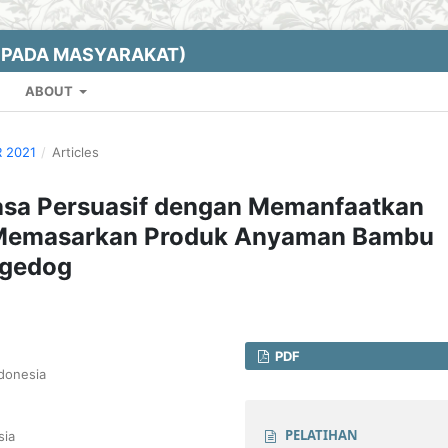
EPADA MASYARAKAT)
ABOUT
R 2021
/
Articles
asa Persuasif dengan Memanfaatkan
Memasarkan Produk Anyaman Bambu
agedog
PDF
donesia
PELATIHAN
sia