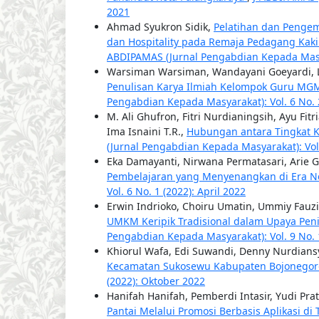
2021
Ahmad Syukron Sidik,
Pelatihan dan Penge
dan Hospitality pada Remaja Pedagang Kak
ABDIPAMAS (Jurnal Pengabdian Kepada Masyar
Warsiman Warsiman, Wandayani Goeyardi, Li
Penulisan Karya Ilmiah Kelompok Guru MG
Pengabdian Kepada Masyarakat): Vol. 6 No. 
M. Ali Ghufron, Fitri Nurdianingsih, Ayu Fit
Ima Isnaini T.R.,
Hubungan antara Tingkat 
(Jurnal Pengabdian Kepada Masyarakat): Vol. 
Eka Damayanti, Nirwana Permatasari, Arie 
Pembelajaran yang Menyenangkan di Era 
Vol. 6 No. 1 (2022): April 2022
Erwin Indrioko, Choiru Umatin, Ummiy Fauz
UMKM Keripik Tradisional dalam Upaya Pen
Pengabdian Kepada Masyarakat): Vol. 9 No. 1
Khiorul Wafa, Edi Suwandi, Denny Nurdian
Kecamatan Sukosewu Kabupaten Bojonego
(2022): Oktober 2022
Hanifah Hanifah, Pemberdi Intasir, Yudi Pr
Pantai Melalui Promosi Berbasis Aplikasi d