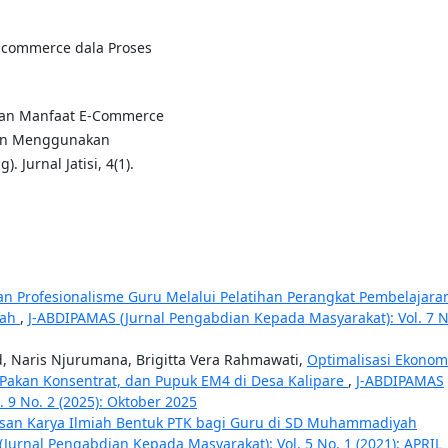
E-commerce dala Proses
s Dan Manfaat E-Commerce
gan Menggunakan
Jurnal Jatisi, 4(1).
an Profesionalisme Guru Melalui Pelatihan Perangkat Pembelajara
sah
,
J-ABDIPAMAS (Jurnal Pengabdian Kepada Masyarakat): Vol. 7 N
d, Naris Njurumana, Brigitta Vera Rahmawati,
Optimalisasi Ekonom
, Pakan Konsentrat, dan Pupuk EM4 di Desa Kalipare
,
J-ABDIPAMAS
 9 No. 2 (2025): Oktober 2025
isan Karya Ilmiah Bentuk PTK bagi Guru di SD Muhammadiyah
Jurnal Pengabdian Kepada Masyarakat): Vol. 5 No. 1 (2021): APRIL