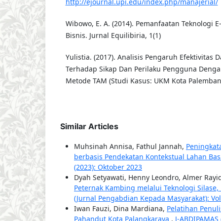
http://ejournal.upi.edu/index.php/manajerial/
Wibowo, E. A. (2014). Pemanfaatan Teknologi 
Bisnis. Jurnal Equilibiria, 1(1)
Yulistia. (2017). Analisis Pengaruh Efektivita
Terhadap Sikap Dan Perilaku Pengguna Den
Metode TAM (Studi Kasus: UKM Kota Palembang). 
Similar Articles
Muhsinah Annisa, Fathul Jannah,
Peningkat
berbasis Pendekatan Kontekstual Lahan Ba
(2023): Oktober 2023
Dyah Setyawati, Henny Leondro, Almer Rayi
Peternak Kambing melalui Teknologi Silase
(Jurnal Pengabdian Kepada Masyarakat): Vol.
Iwan Fauzi, Dina Mardiana,
Pelatihan Penul
Pahandut Kota Palangkaraya
,
J-ABDIPAMAS (