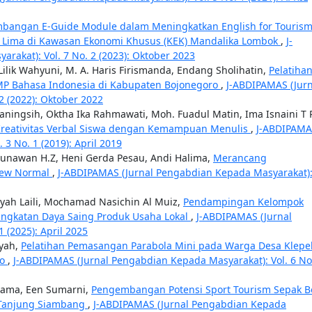
mbangan E-Guide Module dalam Meningkatkan English for Touris
i Lima di Kawasan Ekonomi Khusus (KEK) Mandalika Lombok
,
J-
akat): Vol. 7 No. 2 (2023): Oktober 2023
lik Wahyuni, M. A. Haris Firismanda, Endang Sholihatin,
Pelatiha
MP Bahasa Indonesia di Kabupaten Bojonegoro
,
J-ABDIPAMAS (Jurn
2 (2022): Oktober 2022
rianingsih, Oktha Ika Rahmawati, Moh. Fuadul Matin, Ima Isnaini T 
Kreativitas Verbal Siswa dengan Kemampuan Menulis
,
J-ABDIPAMA
3 No. 1 (2019): April 2019
Gunawan H.Z, Heni Gerda Pesau, Andi Halima,
Merancang
New Normal
,
J-ABDIPAMAS (Jurnal Pengabdian Kepada Masyarakat)
iyah Laili, Mochamad Nasichin Al Muiz,
Pendampingan Kelompok
ingkatan Daya Saing Produk Usaha Lokal
,
J-ABDIPAMAS (Jurnal
 (2025): April 2025
syah,
Pelatihan Pemasangan Parabola Mini pada Warga Desa Klepe
ro
,
J-ABDIPAMAS (Jurnal Pengabdian Kepada Masyarakat): Vol. 6 No
atama, Een Sumarni,
Pengembangan Potensi Sport Tourism Sepak B
i Tanjung Siambang
,
J-ABDIPAMAS (Jurnal Pengabdian Kepada