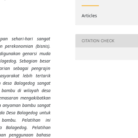
Articles
pan sehari-hari sangat
CITATION CHECK
 perekonomian (bisnis).
 digunakan genarsi muda
lagedog. Sebagian besar
rian sebagai pengrajin
yarakat lebih tertarik
 desa Balagedog sangat
 bambu di wilayah desa
pemasaran mengakibatkan
an anyaman bambu sangat
uda Desa Balagedog untuk
ambu. Pelatihan ini
a Balagedog. Pelatihan
ihan penggunaan bahasa