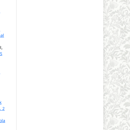
m
n
al
R,
S
:
k
. 2
ola