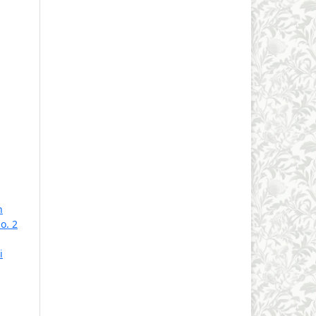
n
o. 2
i