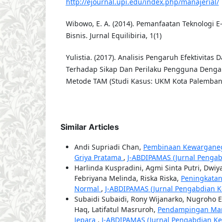
http://ejournal.upi.edu/index.php/manajerial/
Wibowo, E. A. (2014). Pemanfaatan Teknologi 
Bisnis. Jurnal Equilibiria, 1(1)
Yulistia. (2017). Analisis Pengaruh Efektivita
Terhadap Sikap Dan Perilaku Pengguna Den
Metode TAM (Studi Kasus: UKM Kota Palembang). 
Similar Articles
Andi Supriadi Chan,
Pembinaan Kewarganega
Griya Pratama
,
J-ABDIPAMAS (Jurnal Pengabd
Harlinda Kuspradini, Agmi Sinta Putri, Dwiy
Febriyana Melinda, Riska Riska,
Peningkatan
Normal
,
J-ABDIPAMAS (Jurnal Pengabdian Ke
Subaidi Subaidi, Rony Wijanarko, Nugroho 
Haq, Latifatul Masruroh,
Pendampingan Mana
Jepara
,
J-ABDIPAMAS (Jurnal Pengabdian Kepa