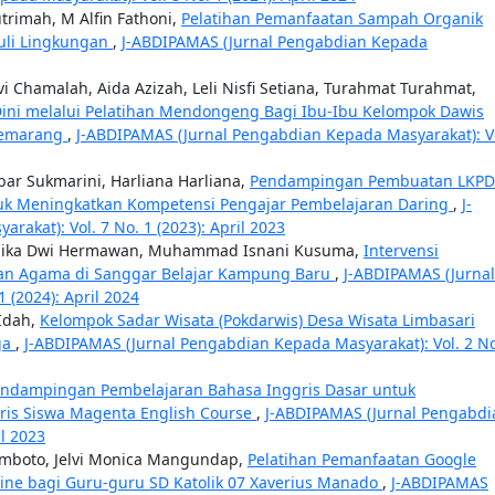
trimah, M Alfin Fathoni,
Pelatihan Pemanfaatan Sampah Organik
uli Lingkungan
,
J-ABDIPAMAS (Jurnal Pengabdian Kepada
vi Chamalah, Aida Azizah, Leli Nisfi Setiana, Turahmat Turahmat,
ini melalui Pelatihan Mendongeng Bagi Ibu-Ibu Kelompok Dawis
 Semarang
,
J-ABDIPAMAS (Jurnal Pengabdian Kepada Masyarakat): V
ar Sukmarini, Harliana Harliana,
Pendampingan Pembuatan LKPD
uk Meningkatkan Kompetensi Pengajar Pembelajaran Daring
,
J-
akat): Vol. 7 No. 1 (2023): April 2023
rdika Dwi Hermawan, Muhammad Isnani Kusuma,
Intervensi
kan Agama di Sanggar Belajar Kampung Baru
,
J-ABDIPAMAS (Jurnal
 (2024): April 2024
 Idah,
Kelompok Sadar Wisata (Pokdarwis) Desa Wisata Limbasari
ga
,
J-ABDIPAMAS (Jurnal Pengabdian Kepada Masyarakat): Vol. 2 No
endampingan Pembelajaran Bahasa Inggris Dasar untuk
is Siswa Magenta English Course
,
J-ABDIPAMAS (Jurnal Pengabdi
il 2023
amboto, Jelvi Monica Mangundap,
Pelatihan Pemanfaatan Google
ine bagi Guru-guru SD Katolik 07 Xaverius Manado
,
J-ABDIPAMAS