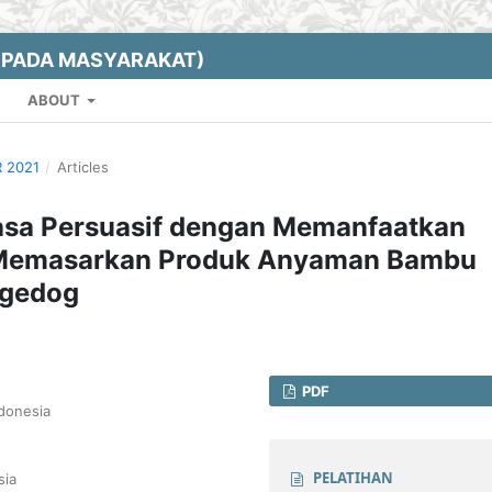
EPADA MASYARAKAT)
ABOUT
R 2021
/
Articles
asa Persuasif dengan Memanfaatkan
Memasarkan Produk Anyaman Bambu
agedog
PDF
donesia
PELATIHAN
sia