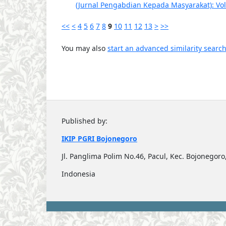
(Jurnal Pengabdian Kepada Masyarakat): Vol.
<<
<
4
5
6
7
8
9
10
11
12
13
>
>>
You may also
start an advanced similarity searc
Published by:
IKIP PGRI Bojonegoro
Jl. Panglima Polim No.46, Pacul, Kec. Bojonego
Indonesia