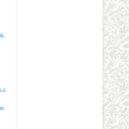
ol.
. 2
an