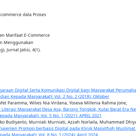
E-commerce dala Proses
s Dan Manfaat E-Commerce
gan Menggunakan
Jurnal Jatisi, 4(1).
raan Digital Serta Komunikasi Digital bagi Masyarakat Perumah
ian Kepada Masyarakat): Vol. 2 No. 2 (2018): Oktober
afet Paramma, Wilies Nia Virdana, Yoseva Millenia Rahma Jone,
 Literasi Masyarakat Desa Asa, Barong Tongkok, Kutai Barat Era N
pada Masyarakat): Vol. 5 No. 1 (2021): APRIL 2021
Eko Budiyanto, Murniati Murniati, Azzah Norlaila, Muhammad Dhiy
jemen Promosi berbasis Digital pada Klinik Masyithoh Muslimat
da Masyarakat): Vol. 8 No. 1 (2024): April 2024