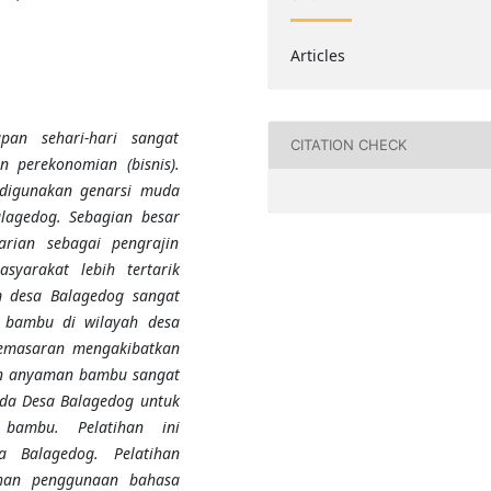
Articles
pan sehari-hari sangat
CITATION CHECK
 perekonomian (bisnis).
 digunakan genarsi muda
lagedog. Sebagian besar
rian sebagai pengrajin
yarakat lebih tertarik
 desa Balagedog sangat
 bambu di wilayah desa
pemasaran mengakibatkan
an anyaman bambu sangat
uda Desa Balagedog untuk
ambu. Pelatihan ini
a Balagedog. Pelatihan
ihan penggunaan bahasa