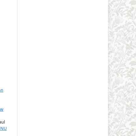
an
ew
aul
 NU