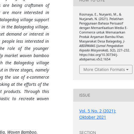
s are being craftsmen of
 are more interested in
Rosmaya, E., Nuryanti, M., &
 Balagedog village support
Nurjanah, N. (2021). Pelatihan
Penggunaan Bahasa Persuasif
in the Balagedog village.
dengan Memanfaatkan Media E-
Commerce untuk Memasarkan
ket demand or interest in
Produk Anyaman Bambu Khas
people less interested in
Masyarakat Desa Balagedog.
J-
ABDIPAMAS (Jurnal Pengabdian
he role of the younger
Kepada Masyarakat)
,
5
(2), 227–232.
help market woven bamboo
https://doi.org/10.30734/j-
abdipamas.v5i2.1654
th the Balagedog village
More Citation Formats
t in three stages, namely
ng the use of e-commerce
oking at the efforts of the
 products. Through this
ISSUE
iastic to recreate woven
Vol. 5 No. 2 (2021):
Oktober 2021
dia, Woven Bamboo.
SECTION