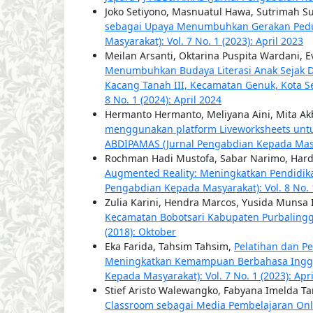
Joko Setiyono, Masnuatul Hawa, Sutrimah Su
sebagai Upaya Menumbuhkan Gerakan Ped
Masyarakat): Vol. 7 No. 1 (2023): April 2023
Meilan Arsanti, Oktarina Puspita Wardani, E
Menumbuhkan Budaya Literasi Anak Sejak D
Kacang Tanah III, Kecamatan Genuk, Kota
8 No. 1 (2024): April 2024
Hermanto Hermanto, Meliyana Aini, Mita Akb
menggunakan platform Liveworksheets unt
ABDIPAMAS (Jurnal Pengabdian Kepada Masyar
Rochman Hadi Mustofa, Sabar Narimo, Ha
Augmented Reality: Meningkatkan Pendidi
Pengabdian Kepada Masyarakat): Vol. 8 No. 1
Zulia Karini, Hendra Marcos, Yusida Munsa
Kecamatan Bobotsari Kabupaten Purbaling
(2018): Oktober
Eka Farida, Tahsim Tahsim,
Pelatihan dan P
Meningkatkan Kemampuan Berbahasa Inggr
Kepada Masyarakat): Vol. 7 No. 1 (2023): Apr
Stief Aristo Walewangko, Fabyana Imelda T
Classroom sebagai Media Pembelajaran Onl