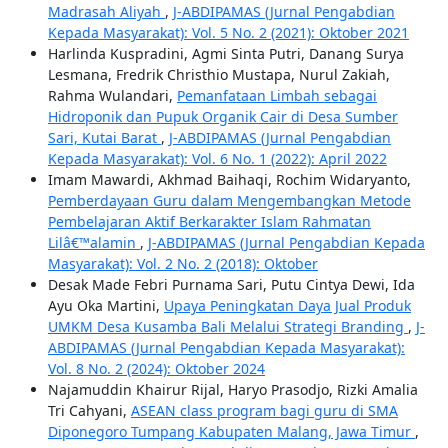
Madrasah Aliyah
,
J-ABDIPAMAS (Jurnal Pengabdian
Kepada Masyarakat): Vol. 5 No. 2 (2021): Oktober 2021
Harlinda Kuspradini, Agmi Sinta Putri, Danang Surya
Lesmana, Fredrik Christhio Mustapa, Nurul Zakiah,
Rahma Wulandari,
Pemanfataan Limbah sebagai
Hidroponik dan Pupuk Organik Cair di Desa Sumber
Sari, Kutai Barat
,
J-ABDIPAMAS (Jurnal Pengabdian
Kepada Masyarakat): Vol. 6 No. 1 (2022): April 2022
Imam Mawardi, Akhmad Baihaqi, Rochim Widaryanto,
Pemberdayaan Guru dalam Mengembangkan Metode
Pembelajaran Aktif Berkarakter Islam Rahmatan
Lilâ€™alamin
,
J-ABDIPAMAS (Jurnal Pengabdian Kepada
Masyarakat): Vol. 2 No. 2 (2018): Oktober
Desak Made Febri Purnama Sari, Putu Cintya Dewi, Ida
Ayu Oka Martini,
Upaya Peningkatan Daya Jual Produk
UMKM Desa Kusamba Bali Melalui Strategi Branding
,
J-
ABDIPAMAS (Jurnal Pengabdian Kepada Masyarakat):
Vol. 8 No. 2 (2024): Oktober 2024
Najamuddin Khairur Rijal, Haryo Prasodjo, Rizki Amalia
Tri Cahyani,
ASEAN class program bagi guru di SMA
Diponegoro Tumpang Kabupaten Malang, Jawa Timur
,