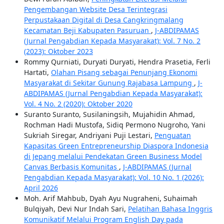
Pengembangan Website Desa Terintegrasi
Perpustakaan Digital di Desa Cangkringmalang
Kecamatan Beji Kabupaten Pasuruan
,
J-ABDIPAMAS
(Jurnal Pengabdian Kepada Masyarakat): Vol. 7 No. 2
(2023): Oktober 2023
Rommy Qurniati, Duryati Duryati, Hendra Prasetia, Ferli
Hartati,
Olahan Pisang sebagai Penunjang Ekonomi
Masyarakat di Sekitar Gunung Rajabasa Lampung
,
J-
ABDIPAMAS (Jurnal Pengabdian Kepada Masyarakat):
Vol. 4 No. 2 (2020): Oktober 2020
Suranto Suranto, Susilaningsih, Mujahidin Ahmad,
Rochman Hadi Mustofa, Sidiq Permono Nugroho, Yani
Sukriah Siregar, Andriyani Puji Lestari,
Penguatan
Kapasitas Green Entrepreneurship Diaspora Indonesia
di Jepang melalui Pendekatan Green Business Model
Canvas Berbasis Komunitas
,
J-ABDIPAMAS (Jurnal
Pengabdian Kepada Masyarakat): Vol. 10 No. 1 (2026):
April 2026
Moh. Arif Mahbub, Dyah Ayu Nugraheni, Suhaimah
Bulqiyah, Devi Nur Indah Sari,
Pelatihan Bahasa Inggris
Komunikatif Melalui Program English Day pada