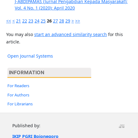
J-ABDIPAMAS (Jurnal Pengabdian Kepada Masyarakat):
Vol. 4 No. 1 (2020): April 2020
<<
<
21
22
23
24
25
26
27
28
29
>
>>
You may also
start an advanced similarity search
for this
article.
Open Journal Systems
INFORMATION
For Readers
For Authors
For Librarians
Published by:
IKIP PGRI Bojonegoro