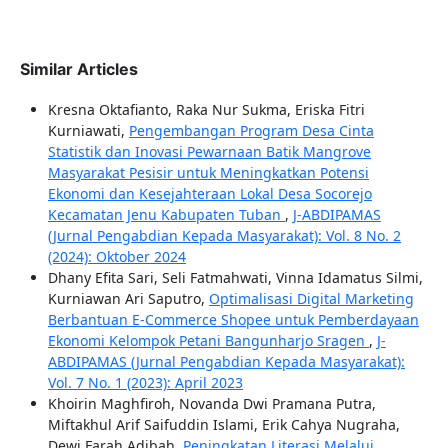
Similar Articles
Kresna Oktafianto, Raka Nur Sukma, Eriska Fitri
Kurniawati,
Pengembangan Program Desa Cinta
Statistik dan Inovasi Pewarnaan Batik Mangrove
Masyarakat Pesisir untuk Meningkatkan Potensi
Ekonomi dan Kesejahteraan Lokal Desa Socorejo
Kecamatan Jenu Kabupaten Tuban
,
J-ABDIPAMAS
(Jurnal Pengabdian Kepada Masyarakat): Vol. 8 No. 2
(2024): Oktober 2024
Dhany Efita Sari, Seli Fatmahwati, Vinna Idamatus Silmi,
Kurniawan Ari Saputro,
Optimalisasi Digital Marketing
Berbantuan E-Commerce Shopee untuk Pemberdayaan
Ekonomi Kelompok Petani Bangunharjo Sragen
,
J-
ABDIPAMAS (Jurnal Pengabdian Kepada Masyarakat):
Vol. 7 No. 1 (2023): April 2023
Khoirin Maghfiroh, Novanda Dwi Pramana Putra,
Miftakhul Arif Saifuddin Islami, Erik Cahya Nugraha,
Dewi Farah Adibah,
Peningkatan Literasi Melalui