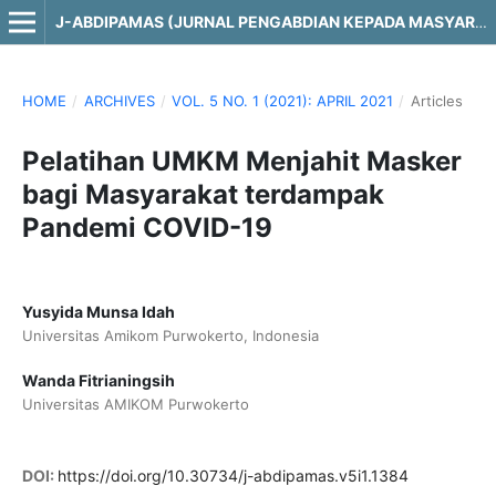
J-ABDIPAMAS (JURNAL PENGABDIAN KEPADA MASYARAKAT)
HOME
/
ARCHIVES
/
VOL. 5 NO. 1 (2021): APRIL 2021
/
Articles
Pelatihan UMKM Menjahit Masker
bagi Masyarakat terdampak
Pandemi COVID-19
Yusyida Munsa Idah
Universitas Amikom Purwokerto, Indonesia
Wanda Fitrianingsih
Universitas AMIKOM Purwokerto
DOI:
https://doi.org/10.30734/j-abdipamas.v5i1.1384