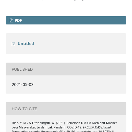
PDF
Untitled
PUBLISHED
2021-05-03
HOW TO CITE
Idah, Y. M., & Fitrianingsih, W. (2021). Pelatihan UMKM Menjahit Masker
bagi Masyarakat terdampak Pandemi COVID-19.
J-ABDIPAMAS (Jurnal
Pengabdian Kepada Masyarakat)
,
5
(1), 49–56. https://doi.org/10.30734/j-