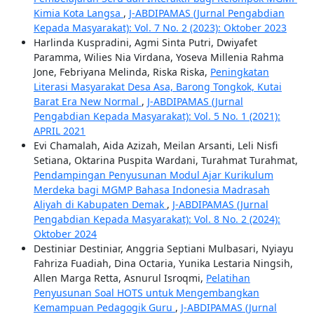
Kimia Kota Langsa
,
J-ABDIPAMAS (Jurnal Pengabdian
Kepada Masyarakat): Vol. 7 No. 2 (2023): Oktober 2023
Harlinda Kuspradini, Agmi Sinta Putri, Dwiyafet
Paramma, Wilies Nia Virdana, Yoseva Millenia Rahma
Jone, Febriyana Melinda, Riska Riska,
Peningkatan
Literasi Masyarakat Desa Asa, Barong Tongkok, Kutai
Barat Era New Normal
,
J-ABDIPAMAS (Jurnal
Pengabdian Kepada Masyarakat): Vol. 5 No. 1 (2021):
APRIL 2021
Evi Chamalah, Aida Azizah, Meilan Arsanti, Leli Nisfi
Setiana, Oktarina Puspita Wardani, Turahmat Turahmat,
Pendampingan Penyusunan Modul Ajar Kurikulum
Merdeka bagi MGMP Bahasa Indonesia Madrasah
Aliyah di Kabupaten Demak
,
J-ABDIPAMAS (Jurnal
Pengabdian Kepada Masyarakat): Vol. 8 No. 2 (2024):
Oktober 2024
Destiniar Destiniar, Anggria Septiani Mulbasari, Nyiayu
Fahriza Fuadiah, Dina Octaria, Yunika Lestaria Ningsih,
Allen Marga Retta, Asnurul Isroqmi,
Pelatihan
Penyusunan Soal HOTS untuk Mengembangkan
Kemampuan Pedagogik Guru
,
J-ABDIPAMAS (Jurnal