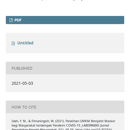
PDF
Untitled
PUBLISHED
2021-05-03
HOW TO CITE
Idah, Y. M., & Fitrianingsih, W. (2021). Pelatihan UMKM Menjahit Masker
bagi Masyarakat terdampak Pandemi COVID-19.
J-ABDIPAMAS (Jurnal
Pengabdian Kepada Masyarakat)
,
5
(1), 49–56. https://doi.org/10.30734/j-