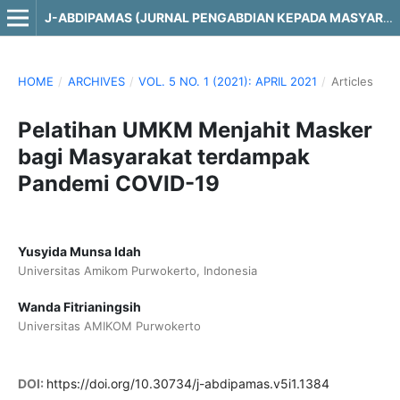
J-ABDIPAMAS (JURNAL PENGABDIAN KEPADA MASYARAKAT)
HOME
/
ARCHIVES
/
VOL. 5 NO. 1 (2021): APRIL 2021
/
Articles
Pelatihan UMKM Menjahit Masker
bagi Masyarakat terdampak
Pandemi COVID-19
Yusyida Munsa Idah
Universitas Amikom Purwokerto, Indonesia
Wanda Fitrianingsih
Universitas AMIKOM Purwokerto
DOI:
https://doi.org/10.30734/j-abdipamas.v5i1.1384