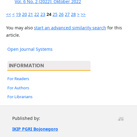
Vol. 6 No. 2 (2022): Oktober 2022
<<
<
19
20
21
22
23
24
25
26
27
28
>
>>
You may also
start an advanced similarity search
for this
article.
Open Journal Systems
INFORMATION
For Readers
For Authors
For Librarians
Published by:
IKIP PGRI Bojonegoro