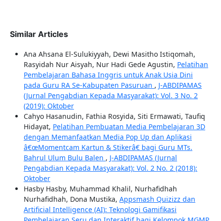
Similar Articles
Ana Ahsana El-Sulukiyyah, Dewi Masitho Istiqomah,
Rasyidah Nur Aisyah, Nur Hadi Gede Agustin,
Pelatihan
Pembelajaran Bahasa Inggris untuk Anak Usia Dini
pada Guru RA Se-Kabupaten Pasuruan
,
J-ABDIPAMAS
(Jurnal Pengabdian Kepada Masyarakat): Vol. 3 No. 2
(2019): Oktober
Cahyo Hasanudin, Fathia Rosyida, Siti Ermawati, Taufiq
Hidayat,
Pelatihan Pembuatan Media Pembelajaran 3D
dengan Memanfaatkan Media Pop Up dan Aplikasi
â€œMomentcam Kartun & Stikerâ€ bagi Guru MTs.
Bahrul Ulum Bulu Balen
,
J-ABDIPAMAS (Jurnal
Pengabdian Kepada Masyarakat): Vol. 2 No. 2 (2018):
Oktober
Hasby Hasby, Muhammad Khalil, Nurhafidhah
Nurhafidhah, Dona Mustika,
Appsmash Quizizz dan
Artificial Intelligence (AI): Teknologi Gamifikasi
Pembelajaran Seru dan Interaktif bagi Kelompok MGMP