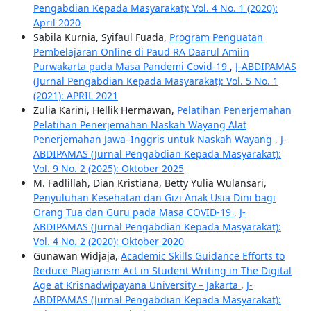
Pengabdian Kepada Masyarakat): Vol. 4 No. 1 (2020):
April 2020
Sabila Kurnia, Syifaul Fuada,
Program Penguatan
Pembelajaran Online di Paud RA Daarul Amiin
Purwakarta pada Masa Pandemi Covid-19
,
J-ABDIPAMAS
(Jurnal Pengabdian Kepada Masyarakat): Vol. 5 No. 1
(2021): APRIL 2021
Zulia Karini, Hellik Hermawan,
Pelatihan Penerjemahan
Pelatihan Penerjemahan Naskah Wayang Alat
Penerjemahan Jawa–Inggris untuk Naskah Wayang
,
J-
ABDIPAMAS (Jurnal Pengabdian Kepada Masyarakat):
Vol. 9 No. 2 (2025): Oktober 2025
M. Fadlillah, Dian Kristiana, Betty Yulia Wulansari,
Penyuluhan Kesehatan dan Gizi Anak Usia Dini bagi
Orang Tua dan Guru pada Masa COVID-19
,
J-
ABDIPAMAS (Jurnal Pengabdian Kepada Masyarakat):
Vol. 4 No. 2 (2020): Oktober 2020
Gunawan Widjaja,
Academic Skills Guidance Efforts to
Reduce Plagiarism Act in Student Writing in The Digital
Age at Krisnadwipayana University – Jakarta
,
J-
ABDIPAMAS (Jurnal Pengabdian Kepada Masyarakat):