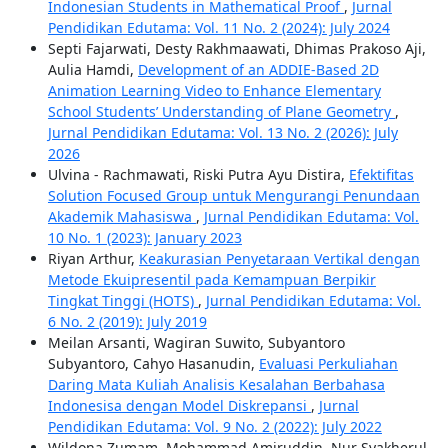
Indonesian Students in Mathematical Proof
,
Jurnal
Pendidikan Edutama: Vol. 11 No. 2 (2024): July 2024
Septi Fajarwati, Desty Rakhmaawati, Dhimas Prakoso Aji,
Aulia Hamdi,
Development of an ADDIE-Based 2D
Animation Learning Video to Enhance Elementary
School Students’ Understanding of Plane Geometry
,
Jurnal Pendidikan Edutama: Vol. 13 No. 2 (2026): July
2026
Ulvina - Rachmawati, Riski Putra Ayu Distira,
Efektifitas
Solution Focused Group untuk Mengurangi Penundaan
Akademik Mahasiswa
,
Jurnal Pendidikan Edutama: Vol.
10 No. 1 (2023): January 2023
Riyan Arthur,
Keakurasian Penyetaraan Vertikal dengan
Metode Ekuipresentil pada Kemampuan Berpikir
Tingkat Tinggi (HOTS)
,
Jurnal Pendidikan Edutama: Vol.
6 No. 2 (2019): July 2019
Meilan Arsanti, Wagiran Suwito, Subyantoro
Subyantoro, Cahyo Hasanudin,
Evaluasi Perkuliahan
Daring Mata Kuliah Analisis Kesalahan Berbahasa
Indonesisa dengan Model Diskrepansi
,
Jurnal
Pendidikan Edutama: Vol. 9 No. 2 (2022): July 2022
Wildona Zumam, Mohammad Amiruddin, Nur Syakherul