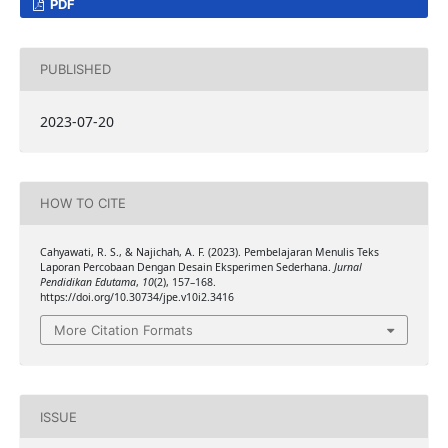
PDF
PUBLISHED
2023-07-20
HOW TO CITE
Cahyawati, R. S., & Najichah, A. F. (2023). Pembelajaran Menulis Teks
Laporan Percobaan Dengan Desain Eksperimen Sederhana.
Jurnal
Pendidikan Edutama
,
10
(2), 157–168.
https://doi.org/10.30734/jpe.v10i2.3416
More Citation Formats
ISSUE