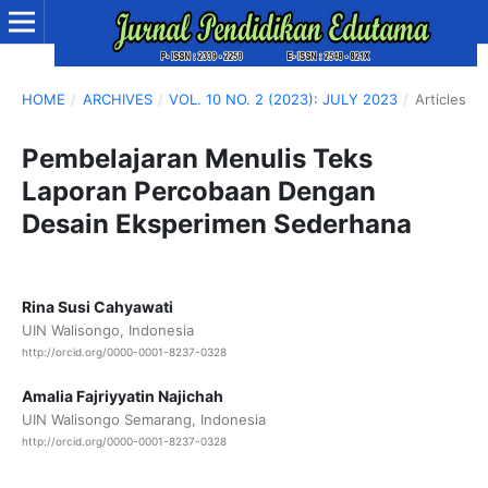
HOME
/
ARCHIVES
/
VOL. 10 NO. 2 (2023): JULY 2023
/
Articles
Pembelajaran Menulis Teks
Laporan Percobaan Dengan
Desain Eksperimen Sederhana
Rina Susi Cahyawati
UIN Walisongo, Indonesia
http://orcid.org/0000-0001-8237-0328
Amalia Fajriyyatin Najichah
UIN Walisongo Semarang, Indonesia
http://orcid.org/0000-0001-8237-0328