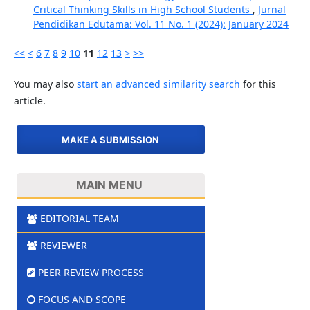
Critical Thinking Skills in High School Students
,
Jurnal
Pendidikan Edutama: Vol. 11 No. 1 (2024): January 2024
<<
<
6
7
8
9
10
11
12
13
>
>>
You may also
start an advanced similarity search
for this
article.
MAKE A SUBMISSION
MAIN MENU
EDITORIAL TEAM
REVIEWER
PEER REVIEW PROCESS
FOCUS AND SCOPE