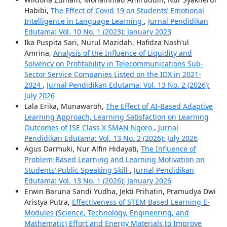
Habibi,
The Effect of Covid 19 on Students’ Emotional
Intelligence in Language Learning
,
Jurnal Pendidikan
Edutama: Vol. 10 No. 1 (2023): January 2023
Ika Puspita Sari, Nurul Mazidah, Hafidza Nash’ul
Amrina,
Analysis of the Influence of Liquidity and
Solvency on Profitability in Telecommunications Sub-
Sector Service Companies Listed on the IDX in 2021-
2024
,
Jurnal Pendidikan Edutama: Vol. 13 No. 2 (2026):
July 2026
Lala Erika, Munawaroh,
The Effect of AI-Based Adaptive
Learning Approach, Learning Satisfaction on Learning
Outcomes of ISE Class X SMAN Ngoro
,
Jurnal
Pendidikan Edutama: Vol. 13 No. 2 (2026): July 2026
Agus Darmuki, Nur Alfin Hidayati,
The Influence of
Problem-Based Learning and Learning Motivation on
Students’ Public Speaking Skill
,
Jurnal Pendidikan
Edutama: Vol. 13 No. 1 (2026): January 2026
Erwin Baruna Sandi Yudha, Jekti Prihatin, Pramudya Dwi
Aristya Putra,
Effectiveness of STEM Based Learning E-
Modules (Science, Technology, Engineering, and
Mathematic) Effort and Energy Materials to Improve