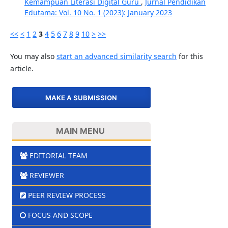
Kemampuan Literasi Digital Guru
,
Jurnal Pendidikan
Edutama: Vol. 10 No. 1 (2023): January 2023
<<
<
1
2
3
4
5
6
7
8
9
10
>
>>
You may also
start an advanced similarity search
for this
article.
MAKE A SUBMISSION
MAIN MENU
EDITORIAL TEAM
REVIEWER
PEER REVIEW PROCESS
FOCUS AND SCOPE