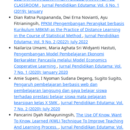
CLASSROOM
,
Jurnal Pendidikan Edutama: Vol. 6 No. 1
(2019): January
Dian Ratna Puspananda, Dwi Erna Novianti, Ayu
Fitrianingsih,
PPKM (Pengembangan Perangkat berbasis
Kurikulum MBKM) as the Practice of Distance Learning
in the Course of Statistical Method
,
Jurnal Pendidikan
Edutama: Vol. 9 No. 2 (2022): July 2022
Nailariza Umami, Maria Aghata Sri Widyanti Hastuti,
Pengembangan Model Pembelajaran Ekonomi
Berkarakter Pancasila melalui Model Economics
Cooperative Learning
,
Jurnal Pendidikan Edutama: Vol.
7 No. 1 (2020): January 2020
Amie Supeni, I Nyoman Sudana Degeng, Sugito Sugito,
Pengaruh pembelajaran berbasis web dan
pembelajaran langsung dan gaya belajar siswa
terhadap prestasi belajar siswa mata pelajaran
kearsipan kelas X SMK
,
Jurnal Pendidikan Edutama: Vol.
7 No. 2 (2020): July 2020
Pancarini Dyah Rahayuningsih,
The Use Of Know, Want
To Know, Learned (KWL) Technique To Improve Teaching
And Learning Process.
,
Jurnal Pendidikan Edutama: Vol.