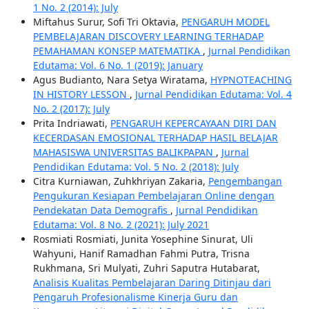
1 No. 2 (2014): July
Miftahus Surur, Sofi Tri Oktavia,
PENGARUH MODEL
PEMBELAJARAN DISCOVERY LEARNING TERHADAP
PEMAHAMAN KONSEP MATEMATIKA
,
Jurnal Pendidikan
Edutama: Vol. 6 No. 1 (2019): January
Agus Budianto, Nara Setya Wiratama,
HYPNOTEACHING
IN HISTORY LESSON
,
Jurnal Pendidikan Edutama: Vol. 4
No. 2 (2017): July
Prita Indriawati,
PENGARUH KEPERCAYAAN DIRI DAN
KECERDASAN EMOSIONAL TERHADAP HASIL BELAJAR
MAHASISWA UNIVERSITAS BALIKPAPAN
,
Jurnal
Pendidikan Edutama: Vol. 5 No. 2 (2018): July
Citra Kurniawan, Zuhkhriyan Zakaria,
Pengembangan
Pengukuran Kesiapan Pembelajaran Online dengan
Pendekatan Data Demografis
,
Jurnal Pendidikan
Edutama: Vol. 8 No. 2 (2021): July 2021
Rosmiati Rosmiati, Junita Yosephine Sinurat, Uli
Wahyuni, Hanif Ramadhan Fahmi Putra, Trisna
Rukhmana, Sri Mulyati, Zuhri Saputra Hutabarat,
Analisis Kualitas Pembelajaran Daring Ditinjau dari
Pengaruh Profesionalisme Kinerja Guru dan