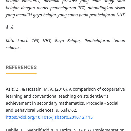
belajar kinestetik, memiliki prestasi yang lebih tinggi saat
belajar dengan model pembelajaran TGT, dibandingkan siswa
yang memiliki gaya belajar yang sama pada pembelajaran NHT.
Â Â
Kata kunci:
TGT, NHT, Gaya Belajar, Pembelajaran teman
sebaya.
REFERENCES
Aziz, Z., & Hossain, M. A. (2010). A comparison of cooperative
learning and conventional teaching on studentâ€™s
achievement in secondary mathematics. Procedia - Social
and Behavioral Sciences, 9, 53â€“62.
https://doi.org/10.1016/j.sbspro.2010.12.115
Dahlia, E., Syahrilfuddin, & Lazim, N. (2017). Implementation