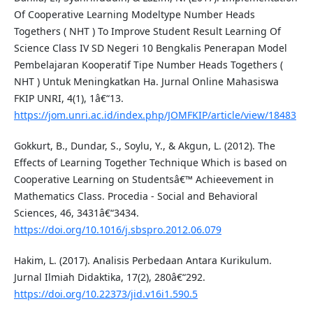
Of Cooperative Learning Modeltype Number Heads
Togethers ( NHT ) To Improve Student Result Learning Of
Science Class IV SD Negeri 10 Bengkalis Penerapan Model
Pembelajaran Kooperatif Tipe Number Heads Togethers (
NHT ) Untuk Meningkatkan Ha. Jurnal Online Mahasiswa
FKIP UNRI, 4(1), 1â€“13.
https://jom.unri.ac.id/index.php/JOMFKIP/article/view/18483
Gokkurt, B., Dundar, S., Soylu, Y., & Akgun, L. (2012). The
Effects of Learning Together Technique Which is based on
Cooperative Learning on Studentsâ€™ Achieevement in
Mathematics Class. Procedia - Social and Behavioral
Sciences, 46, 3431â€“3434.
https://doi.org/10.1016/j.sbspro.2012.06.079
Hakim, L. (2017). Analisis Perbedaan Antara Kurikulum.
Jurnal Ilmiah Didaktika, 17(2), 280â€“292.
https://doi.org/10.22373/jid.v16i1.590.5