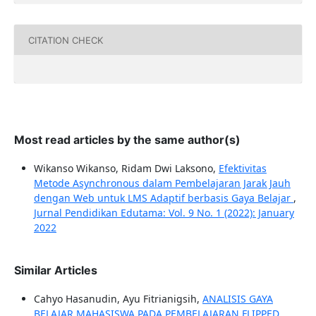
CITATION CHECK
Most read articles by the same author(s)
Wikanso Wikanso, Ridam Dwi Laksono,
Efektivitas
Metode Asynchronous dalam Pembelajaran Jarak Jauh
dengan Web untuk LMS Adaptif berbasis Gaya Belajar
,
Jurnal Pendidikan Edutama: Vol. 9 No. 1 (2022): January
2022
Similar Articles
Cahyo Hasanudin, Ayu Fitrianigsih,
ANALISIS GAYA
BELAJAR MAHASISWA PADA PEMBELAJARAN FLIPPED