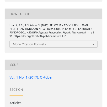
HOW TO CITE
Utami, P. S., & Sutrisno, S. (2017). PELATIHAN TEKNIK PENULISAN
PENELITIAN TINDAKAN KELAS PADA GURU PPKn MTs DI KABUPATEN
PONOROGO.
J-ABDIPAMAS (Jurnal Pengabdian Kepada Masyarakat)
,
1
(1), 81–
91. https://doi.org/10.30734/j-abdipamas.v1i1.91
More Citation Formats
ISSUE
Vol. 1 No. 1 (2017): Oktober
SECTION
Articles