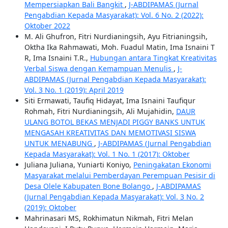
Mempersiapkan Bali Bangkit
,
J-ABDIPAMAS (Jurnal
Pengabdian Kepada Masyarakat): Vol. 6 No. 2 (2022):
Oktober 2022
M. Ali Ghufron, Fitri Nurdianingsih, Ayu Fitrianingsih,
Oktha Ika Rahmawati, Moh. Fuadul Matin, Ima Isnaini T
R, Ima Isnaini T.R.,
Hubungan antara Tingkat Kreativitas
Verbal Siswa dengan Kemampuan Menulis
,
J-
ABDIPAMAS (Jurnal Pengabdian Kepada Masyarakat):
Vol. 3 No. 1 (2019): April 2019
Siti Ermawati, Taufiq Hidayat, Ima Isnaini Taufiqur
Rohmah, Fitri Nurdianingsih, Ali Mujahidin,
DAUR
ULANG BOTOL BEKAS MENJADI PIGGY BANKS UNTUK
MENGASAH KREATIVITAS DAN MEMOTIVASI SISWA
UNTUK MENABUNG
,
J-ABDIPAMAS (Jurnal Pengabdian
Kepada Masyarakat): Vol. 1 No. 1 (2017): Oktober
Juliana Juliana, Yuniarti Koniyo,
Peningakatan Ekonomi
Masyarakat melalui Pemberdayan Perempuan Pesisir di
Desa Olele Kabupaten Bone Bolango
,
J-ABDIPAMAS
(Jurnal Pengabdian Kepada Masyarakat): Vol. 3 No. 2
(2019): Oktober
Mahrinasari MS, Rokhimatun Nikmah, Fitri Melan