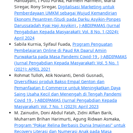
Handayani, I Putu Purwa, Harmein Harmein, Maria
Siregar, Rony Siregar,
Digitalisasi Marketing untuk
Pemberdayaan UMKM sebagai Wujud Kemandirian
Ekonomi Pesantren (Studi pada Darku Asyikin-Ponpes
Darussa’adah Kyai Haji Asyikin)
,
J-ABDIPAMAS (Jurnal
Pengabdian Kepada Masyarakat): Vol. 8 No. 1 (2024):
April 2024
Sabila Kurnia, Syifaul Fuada,
Program Penguatan
Pembelajaran Online di Paud RA Daarul Amiin
Purwakarta pada Masa Pandemi Covid-19
,
J-ABDIPAMAS
(Jurnal Pengabdian Kepada Masyarakat): Vol. 5 No. 1
(2021): APRIL 2021
Rohmat Tulloh, Atik Novianti, Dendi Gusnadi,
Diversifikasi produk Bakso Empal Genton dan
Pemanfaatan E-Commerce untuk Meningkatkan Daya
Saing Usaha Kecil dan Menengah di Tengah Pandemi
Covid 19
,
J-ABDIPAMAS (Jurnal Pengabdian Kepada
Masyarakat): Vol. 7 No. 1 (2023): April 2023
M. Zainudin, Doni Abdul Fatah, Zidni Alfian Barik,
Muharram Brihan Harimurti, Agung Ridwan Asmaka,
Program “Pokjar Relina Berbasis Dunia Imajinasi” untuk
Recovery Literasi dan Numerasi Anak pada Masa