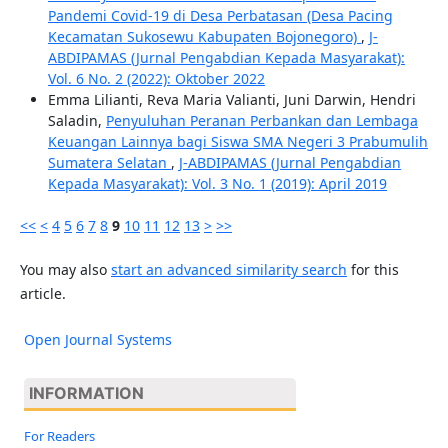
Pandemi Covid-19 di Desa Perbatasan (Desa Pacing
Kecamatan Sukosewu Kabupaten Bojonegoro)
,
J-
ABDIPAMAS (Jurnal Pengabdian Kepada Masyarakat):
Vol. 6 No. 2 (2022): Oktober 2022
Emma Lilianti, Reva Maria Valianti, Juni Darwin, Hendri
Saladin,
Penyuluhan Peranan Perbankan dan Lembaga
Keuangan Lainnya bagi Siswa SMA Negeri 3 Prabumulih
Sumatera Selatan
,
J-ABDIPAMAS (Jurnal Pengabdian
Kepada Masyarakat): Vol. 3 No. 1 (2019): April 2019
<<
<
4
5
6
7
8
9
10
11
12
13
>
>>
You may also
start an advanced similarity search
for this
article.
Open Journal Systems
INFORMATION
For Readers