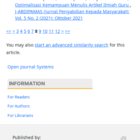
Optimalisasi Kemampuan Menulis Artikel Ilmiah Guru
,
J-ABDIPAMAS (Jurnal Pengabdian Kepada Masyarakat):
Vol. 5 No. 2 (2021): Oktober 2021
<<
<
3
4
5
6
7
8
9
10
11
12
>
>>
You may also
start an advanced similarity search
for this
article.
Open Journal Systems
INFORMATION
For Readers
For Authors
For Librarians
Published by: