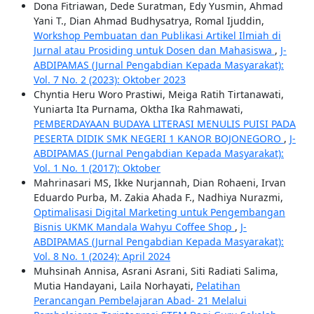
Dona Fitriawan, Dede Suratman, Edy Yusmin, Ahmad
Yani T., Dian Ahmad Budhysatrya, Romal Ijuddin,
Workshop Pembuatan dan Publikasi Artikel Ilmiah di
Jurnal atau Prosiding untuk Dosen dan Mahasiswa
,
J-
ABDIPAMAS (Jurnal Pengabdian Kepada Masyarakat):
Vol. 7 No. 2 (2023): Oktober 2023
Chyntia Heru Woro Prastiwi, Meiga Ratih Tirtanawati,
Yuniarta Ita Purnama, Oktha Ika Rahmawati,
PEMBERDAYAAN BUDAYA LITERASI MENULIS PUISI PADA
PESERTA DIDIK SMK NEGERI 1 KANOR BOJONEGORO
,
J-
ABDIPAMAS (Jurnal Pengabdian Kepada Masyarakat):
Vol. 1 No. 1 (2017): Oktober
Mahrinasari MS, Ikke Nurjannah, Dian Rohaeni, Irvan
Eduardo Purba, M. Zakia Ahada F., Nadhiya Nurazmi,
Optimalisasi Digital Marketing untuk Pengembangan
Bisnis UKMK Mandala Wahyu Coffee Shop
,
J-
ABDIPAMAS (Jurnal Pengabdian Kepada Masyarakat):
Vol. 8 No. 1 (2024): April 2024
Muhsinah Annisa, Asrani Asrani, Siti Radiati Salima,
Mutia Handayani, Laila Norhayati,
Pelatihan
Perancangan Pembelajaran Abad- 21 Melalui