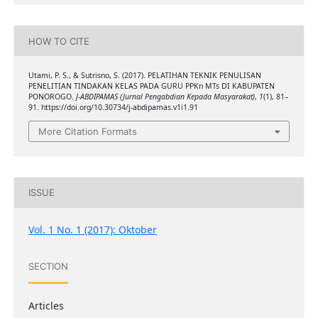
HOW TO CITE
Utami, P. S., & Sutrisno, S. (2017). PELATIHAN TEKNIK PENULISAN
PENELITIAN TINDAKAN KELAS PADA GURU PPKn MTs DI KABUPATEN
PONOROGO.
J-ABDIPAMAS (Jurnal Pengabdian Kepada Masyarakat)
,
1
(1), 81–
91. https://doi.org/10.30734/j-abdipamas.v1i1.91
More Citation Formats
ISSUE
Vol. 1 No. 1 (2017): Oktober
SECTION
Articles