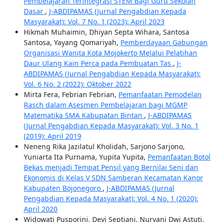
Pembelajaran Terintegrasi STEM Bagi Guru Sekolah
Dasar
,
J-ABDIPAMAS (Jurnal Pengabdian Kepada
Masyarakat): Vol. 7 No. 1 (2023): April 2023
Hikmah Muhaimin, Dhiyan Septa Wihara, Santosa
Santosa, Yayang Qomariyah,
Pemberdayaan Gabungan
Organisasi Wanita Kota Mojokerto Melalui Pelatihan
Daur Ulang Kain Perca pada Pembuatan Tas
,
J-
ABDIPAMAS (Jurnal Pengabdian Kepada Masyarakat):
Vol. 6 No. 2 (2022): Oktober 2022
Mirta Fera, Febrian Febrian,
Pemanfaatan Pemodelan
Rasch dalam Asesmen Pembelajaran bagi MGMP
Matematika SMA Kabupatan Bintan
,
J-ABDIPAMAS
(Jurnal Pengabdian Kepada Masyarakat): Vol. 3 No. 1
(2019): April 2019
Neneng Rika Jazilatul Kholidah, Sarjono Sarjono,
Yuniarta Ita Purnama, Yupita Yupita,
Pemanfaatan Botol
Bekas menjadi Tempat Pensil yang Bernilai Seni dan
Ekonomis di Kelas V SDN Samberan Kecamatan Kanor
Kabupaten Bojonegoro
,
J-ABDIPAMAS (Jurnal
Pengabdian Kepada Masyarakat): Vol. 4 No. 1 (2020):
April 2020
Widowati Pusporini, Devi Septiani, Nuryani Dwi Astuti,