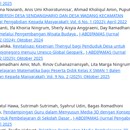
il 2025
rna Novianti, Anis Umi Khoirotunnisa', Ahmad Kholiqul Amin, Pupu
 BERSIH DESA SENDANGHARJO DAN DESA WADANG KECAMATAN
l Pengabdian Kepada Masyarakat): Vol. 6 No. 1 (2022): April 2022
anti, Ifa Khoiria Ningrum, Sherly Aisyia Anggraeni, Day Ramadhan
 melalui Pengembangan Wisata Budaya
,
J-ABDIPAMAS (Jurnal
2 (2024): Oktober 2024
taloka,
Revitalisasi Kesenian Thengul bagi Penduduk Desa untuk
ojonegoro menuju Unesco Global Geopark
,
J-ABDIPAMAS (Jurnal
2 (2025): Oktober 2025
 Ramadhani Amir, Muh. Rinov Cuhanazriansyah, Lita Marga Ningrum
lajaran Matematika bagi Peserta Didik Kelas X SMAN 1 Balen
n Kepada Masyarakat): Vol. 9 No. 2 (2025): Oktober 2025
atul Hawa, Sutrimah Sutrimah, Syahrul Udin, Bagas Romadhoni
n,
Pendampingan Guru dalam Menyusun Media 3D dengan Konse
ntuk Pembelajaran di Sekolah Dasar
,
J-ABDIPAMAS (Jurnal Pengab
il 2025