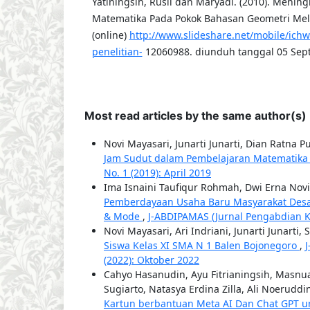
Yatiningsih, Rusli dan Maryadi. (2010). Mening
Matematika Pada Pokok Bahasan Geometri Mel
(online)
http://www.slideshare.net/mobile/ich
penelitian-
12060988. diunduh tanggal 05 Sep
Most read articles by the same author(s)
Novi Mayasari, Junarti Junarti, Dian Ratna
Jam Sudut dalam Pembelajaran Matematika
No. 1 (2019): April 2019
Ima Isnaini Taufiqur Rohmah, Dwi Erna Novi
Pemberdayaan Usaha Baru Masyarakat Desa Me
& Mode
,
J-ABDIPAMAS (Jurnal Pengabdian Ke
Novi Mayasari, Ari Indriani, Junarti Junarti,
Siswa Kelas XI SMA N 1 Balen Bojonegoro
,
(2022): Oktober 2022
Cahyo Hasanudin, Ayu Fitrianingsih, Masnu
Sugiarto, Natasya Erdina Zilla, Ali Noeruddi
Kartun berbantuan Meta AI Dan Chat GPT u