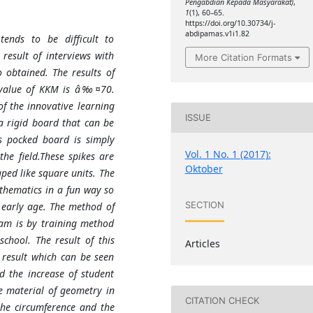
Pengabdian Kepada Masyarakat)
,
1
(1), 60–65.
https://doi.org/10.30734/j-
abdipamas.v1i1.82
ends to be difficult to
result of interviews with
More Citation Formats
obtained. The results of
e value of KKM is â‰¤70.
f the innovative learning
ISSUE
 rigid board that can be
is pocked board is simply
Vol. 1 No. 1 (2017):
he field.These spikes are
Oktober
ped like square units. The
athematics in a fun way so
SECTION
 early age. The method of
am is by training method
school. The result of this
Articles
 result which can be seen
 the increase of student
he material of geometry in
CITATION CHECK
 the circumference and the