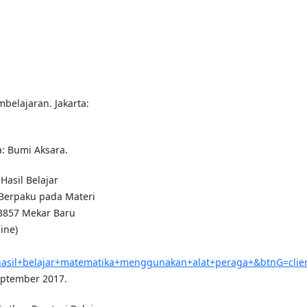
belajaran. Jakarta:
a: Bumi Aksara.
Hasil Belajar
Berpaku pada Materi
13857 Mekar Baru
ine)
asil+belajar+matematika+menggunakan+alat+peraga+&btnG=clie
eptember 2017.