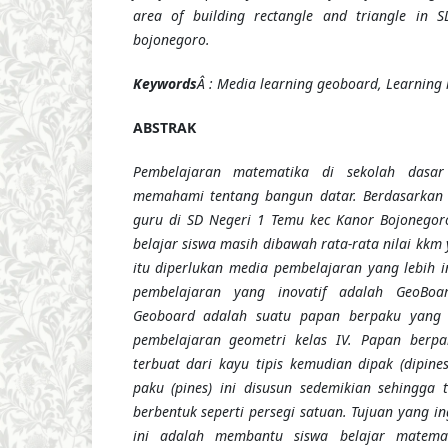
area of building rectangle and triangle in
bojonegoro.
Keywords
Â : Media learning geoboard, Learning
ABSTRAK
Pembelajaran matematika di sekolah dasar
memahami tentang bangun datar. Berdasarkan
guru di SD Negeri 1 Temu kec Kanor Bojonegoro 
belajar siswa masih dibawah rata-rata nilai kk
itu diperlukan media pembelajaran yang lebih i
pembelajaran yang inovatif adalah
GeoBoa
Geoboard adalah suatu papan berpaku yang
pembelajaran geometri kelas IV. Papan berpa
terbuat dari kayu tipis kemudian dipak (dipine
paku (pines) ini disusun sedemikian sehingga 
berbentuk seperti persegi satuan.
Tujuan yang in
ini adalah membantu siswa belajar matema