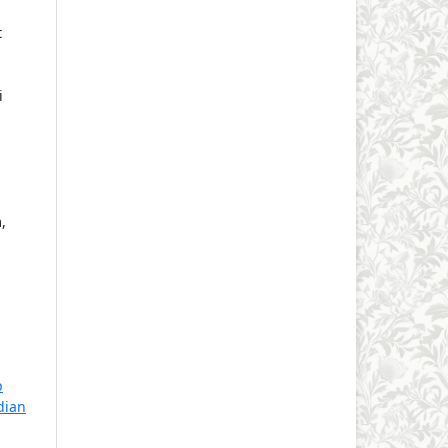
t
i
,
p
dian