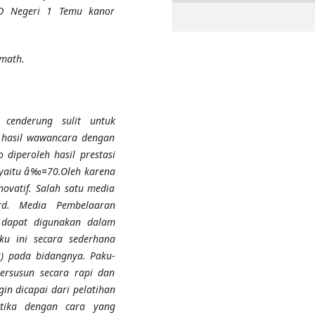
 SD Negeri 1 Temu kanor
 math.
 cenderung sulit untuk
 hasil wawancara dengan
diperoleh hasil prestasi
m yaitu â‰¤70.Oleh karena
novatif. Salah satu media
rd. Media Pembelaaran
 dapat digunakan dalam
ku ini secara sederhana
s) pada bidangnya. Paku-
tersusun secara rapi dan
gin dicapai dari pelatihan
tika dengan cara yang