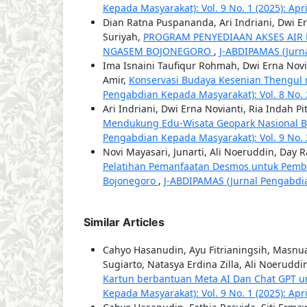
Kepada Masyarakat): Vol. 9 No. 1 (2025): Apr
Dian Ratna Puspananda, Ari Indriani, Dwi E
Suriyah,
PROGRAM PENYEDIAAN AKSES AIR
NGASEM BOJONEGORO
,
J-ABDIPAMAS (Jurna
Ima Isnaini Taufiqur Rohmah, Dwi Erna Novi
Amir,
Konservasi Budaya Kesenian Thengul
Pengabdian Kepada Masyarakat): Vol. 8 No. 
Ari Indriani, Dwi Erna Novianti, Ria Indah Pi
Mendukung Edu-Wisata Geopark Nasional B
Pengabdian Kepada Masyarakat): Vol. 9 No. 
Novi Mayasari, Junarti, Ali Noeruddin, Day
Pelatihan Pemanfaatan Desmos untuk Pembe
Bojonegoro
,
J-ABDIPAMAS (Jurnal Pengabdia
Similar Articles
Cahyo Hasanudin, Ayu Fitrianingsih, Masnu
Sugiarto, Natasya Erdina Zilla, Ali Noeruddi
Kartun berbantuan Meta AI Dan Chat GPT u
Kepada Masyarakat): Vol. 9 No. 1 (2025): Apr