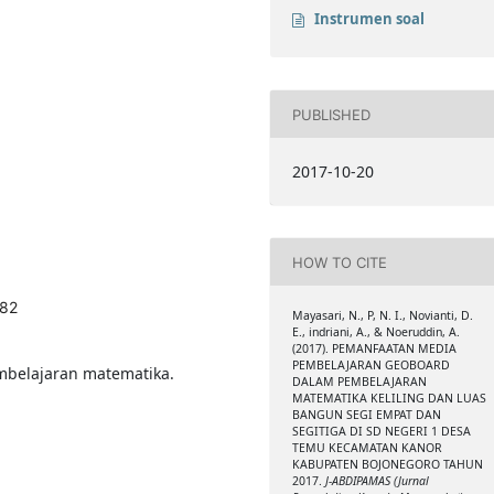
Instrumen soal
PUBLISHED
2017-10-20
HOW TO CITE
.82
Mayasari, N., P, N. I., Novianti, D.
E., indriani, A., & Noeruddin, A.
(2017). PEMANFAATAN MEDIA
PEMBELAJARAN GEOBOARD
mbelajaran matematika.
DALAM PEMBELAJARAN
MATEMATIKA KELILING DAN LUAS
BANGUN SEGI EMPAT DAN
SEGITIGA DI SD NEGERI 1 DESA
TEMU KECAMATAN KANOR
KABUPATEN BOJONEGORO TAHUN
2017.
J-ABDIPAMAS (Jurnal