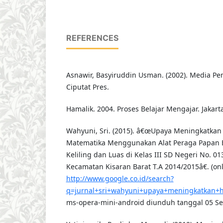
REFERENCES
Asnawir, Basyiruddin Usman. (2002). Media Pem
Ciputat Pres.
Hamalik. 2004. Proses Belajar Mengajar. Jakart
Wahyuni, Sri. (2015). â€œUpaya Meningkatkan 
Matematika Menggunakan Alat Peraga Papan 
Keliling dan Luas di Kelas III SD Negeri No. 0
Kecamatan Kisaran Barat T.A 2014/2015â€. (onl
http://www.google.co.id/search?
q=jurnal+sri+wahyuni+upaya+meningkatkan+h
ms-opera-mini-android diunduh tanggal 05 S