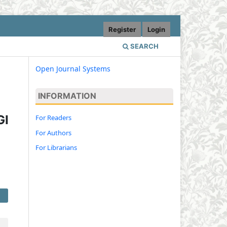
Register
Login
SEARCH
Open Journal Systems
INFORMATION
GI
For Readers
For Authors
For Librarians