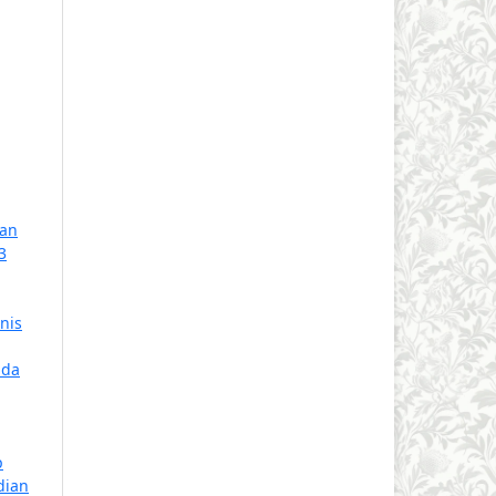
ran
3
nis
ada
p
dian