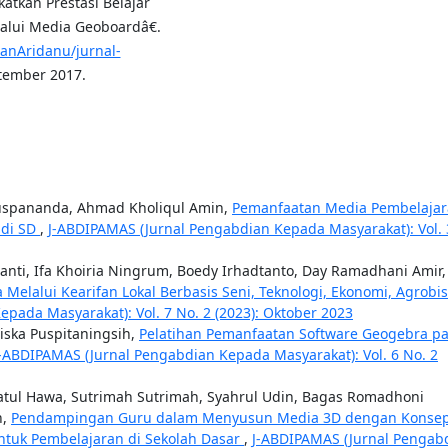
katkan Prestasi Belajar
alui Media Geoboardâ€.
wanAridanu/jurnal-
tember 2017.
 Puspananda, Ahmad Kholiqul Amin,
Pemanfaatan Media Pembelaja
 di SD
,
J-ABDIPAMAS (Jurnal Pengabdian Kepada Masyarakat): Vol. 
anti, Ifa Khoiria Ningrum, Boedy Irhadtanto, Day Ramadhani Amir,
lalui Kearifan Lokal Berbasis Seni, Teknologi, Ekonomi, Agrobis
pada Masyarakat): Vol. 7 No. 2 (2023): Oktober 2023
 Siska Puspitaningsih,
Pelatihan Pemanfaatan Software Geogebra p
J-ABDIPAMAS (Jurnal Pengabdian Kepada Masyarakat): Vol. 6 No. 2
atul Hawa, Sutrimah Sutrimah, Syahrul Udin, Bagas Romadhoni
n,
Pendampingan Guru dalam Menyusun Media 3D dengan Konse
ntuk Pembelajaran di Sekolah Dasar
,
J-ABDIPAMAS (Jurnal Pengab