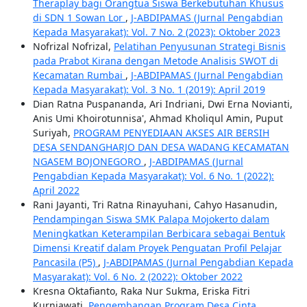
Theraplay bagi Orangtua Siswa Berkebutuhan Khusus
di SDN 1 Sowan Lor
,
J-ABDIPAMAS (Jurnal Pengabdian
Kepada Masyarakat): Vol. 7 No. 2 (2023): Oktober 2023
Nofrizal Nofrizal,
Pelatihan Penyusunan Strategi Bisnis
pada Prabot Kirana dengan Metode Analisis SWOT di
Kecamatan Rumbai
,
J-ABDIPAMAS (Jurnal Pengabdian
Kepada Masyarakat): Vol. 3 No. 1 (2019): April 2019
Dian Ratna Puspananda, Ari Indriani, Dwi Erna Novianti,
Anis Umi Khoirotunnisa', Ahmad Kholiqul Amin, Puput
Suriyah,
PROGRAM PENYEDIAAN AKSES AIR BERSIH
DESA SENDANGHARJO DAN DESA WADANG KECAMATAN
NGASEM BOJONEGORO
,
J-ABDIPAMAS (Jurnal
Pengabdian Kepada Masyarakat): Vol. 6 No. 1 (2022):
April 2022
Rani Jayanti, Tri Ratna Rinayuhani, Cahyo Hasanudin,
Pendampingan Siswa SMK Palapa Mojokerto dalam
Meningkatkan Keterampilan Berbicara sebagai Bentuk
Dimensi Kreatif dalam Proyek Penguatan Profil Pelajar
Pancasila (P5)
,
J-ABDIPAMAS (Jurnal Pengabdian Kepada
Masyarakat): Vol. 6 No. 2 (2022): Oktober 2022
Kresna Oktafianto, Raka Nur Sukma, Eriska Fitri
Kurniawati,
Pengembangan Program Desa Cinta