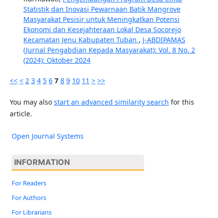
Statistik dan Inovasi Pewarnaan Batik Mangrove
Masyarakat Pesisir untuk Meningkatkan Potensi
Ekonomi dan Kesejahteraan Lokal Desa Socorejo
Kecamatan Jenu Kabupaten Tuban
,
J-ABDIPAMAS
(Jurnal Pengabdian Kepada Masyarakat): Vol. 8 No. 2
(2024): Oktober 2024
<<
<
2
3
4
5
6
7
8
9
10
11
>
>>
You may also
start an advanced similarity search
for this
article.
Open Journal Systems
INFORMATION
For Readers
For Authors
For Librarians