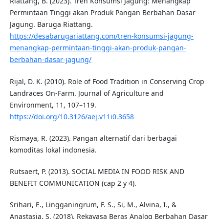
Riattang, B. (2023). Tren Konsumsi Jagung: Menangkap
Permintaan Tinggi akan Produk Pangan Berbahan Dasar
Jagung. Baruga Riattang.
https://desabarugariattang.com/tren-konsumsi-jagung-
menangkap-permintaan-tinggi-akan-produk-pangan-
berbahan-dasar-jagung/
Rijal, D. K. (2010). Role of Food Tradition in Conserving Crop
Landraces On-Farm. Journal of Agriculture and
Environment, 11, 107–119.
https://doi.org/10.3126/aej.v11i0.3658
Rismaya, R. (2023). Pangan alternatif dari berbagai
komoditas lokal indonesia.
Rutsaert, P. (2013). SOCIAL MEDIA IN FOOD RISK AND
BENEFIT COMMUNICATION (cap 2 y 4).
Srihari, E., Lingganingrum, F. S., Si, M., Alvina, I., &
Anastasia, S. (2018). Rekayasa Beras Analog Berbahan Dasar