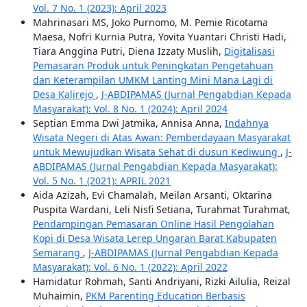
Vol. 7 No. 1 (2023): April 2023
Mahrinasari MS, Joko Purnomo, M. Pemie Ricotama
Maesa, Nofri Kurnia Putra, Yovita Yuantari Christi Hadi,
Tiara Anggina Putri, Diena Izzaty Muslih,
Digitalisasi
Pemasaran Produk untuk Peningkatan Pengetahuan
dan Keterampilan UMKM Lanting Mini Mana Lagi di
Desa Kalirejo
,
J-ABDIPAMAS (Jurnal Pengabdian Kepada
Masyarakat): Vol. 8 No. 1 (2024): April 2024
Septian Emma Dwi Jatmika, Annisa Anna,
Indahnya
Wisata Negeri di Atas Awan: Pemberdayaan Masyarakat
untuk Mewujudkan Wisata Sehat di dusun Kediwung
,
J-
ABDIPAMAS (Jurnal Pengabdian Kepada Masyarakat):
Vol. 5 No. 1 (2021): APRIL 2021
Aida Azizah, Evi Chamalah, Meilan Arsanti, Oktarina
Puspita Wardani, Leli Nisfi Setiana, Turahmat Turahmat,
Pendampingan Pemasaran Online Hasil Pengolahan
Kopi di Desa Wisata Lerep Ungaran Barat Kabupaten
Semarang
,
J-ABDIPAMAS (Jurnal Pengabdian Kepada
Masyarakat): Vol. 6 No. 1 (2022): April 2022
Hamidatur Rohmah, Santi Andriyani, Rizki Ailulia, Reizal
Muhaimin,
PKM Parenting Education Berbasis