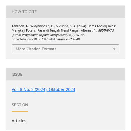
HOW TO CITE
Ashlihah, A., Widyaningsih, B., & Zuhria, S. A. (2024). Beras Analog Talas:
Mengkaji Potensi Pasar di Tengah Trend Pangan Alternatif.
J-ABDIPAMAS
(Jurnal Pengabdian Kepada Masyarakat)
,
8
(2), 37–48.
https://doi.org/10.30734/j-abdipamas.v8i2.4840
More Citation Formats
ISSUE
Vol. 8 No. 2 (2024): Oktober 2024
SECTION
Articles