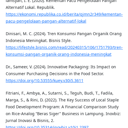
lamsyah, I. E. (2020). Kementan Pacu Pengelolaan Pangan
Alternatif Lokal. Republik.
https://ekonomi.republika.co.id/berita/qjmn2r349/kementan-
pacu-pengelolaan-pangan-alternatif-lokal
Dinisari, M. C. (2024). Tren Konsumsi Pangan Organik Orang
Indonesia Meningkat. Bisnis Style.
https://lifestyle.bisnis.com/read/20240315/106/1751793/tren-
konsumsi-pangan-organik-orang-indonesia-meningkat
Dr., Sameer, V. (2024). Innovative Packaging: Its Impact on
Consumer Purchasing Decisions in the Food Sector.
https://doi.org/10.53555/kuey.v30i5.3611
Fitriani, F., Ambya, A., Sutarni, S., Teguh, Budi, T., Fadila,
Marga, S., & Rini, D. (2022). The Key Success of Local Staple
Food Development Program: A Financial Comparison Study
on Rice-Analog “Beras Siger” Business in Lampung. Inovbiz:
Jurnal Inovasi & Bisnis, 2.
https://doi.org/10.35314/inovbiz.v10i1.2397