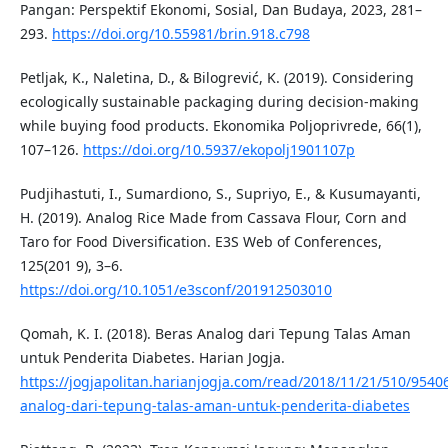
Pangan: Perspektif Ekonomi, Sosial, Dan Budaya, 2023, 281–
293.
https://doi.org/10.55981/brin.918.c798
Petljak, K., Naletina, D., & Bilogrević, K. (2019). Considering
ecologically sustainable packaging during decision-making
while buying food products. Ekonomika Poljoprivrede, 66(1),
107–126.
https://doi.org/10.5937/ekopolj1901107p
Pudjihastuti, I., Sumardiono, S., Supriyo, E., & Kusumayanti,
H. (2019). Analog Rice Made from Cassava Flour, Corn and
Taro for Food Diversification. E3S Web of Conferences,
125(201 9), 3–6.
https://doi.org/10.1051/e3sconf/201912503010
Qomah, K. I. (2018). Beras Analog dari Tepung Talas Aman
untuk Penderita Diabetes. Harian Jogja.
https://jogjapolitan.harianjogja.com/read/2018/11/21/510/9540
analog-dari-tepung-talas-aman-untuk-penderita-diabetes