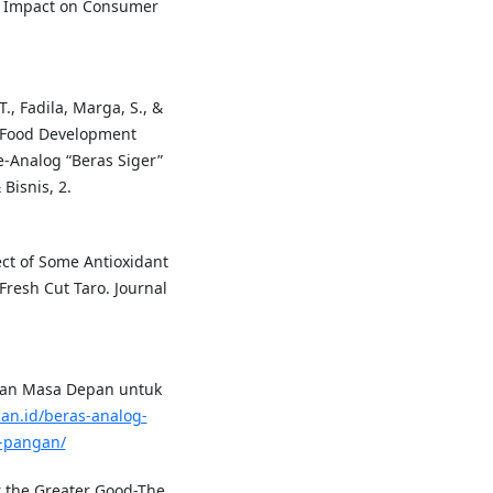
Its Impact on Consumer
T., Fadila, Marga, S., &
le Food Development
e-Analog “Beras Siger”
Bisnis, 2.
fect of Some Antioxidant
 Fresh Cut Taro. Journal
angan Masa Depan untuk
jan.id/beras-analog-
-pangan/
or the Greater Good-The