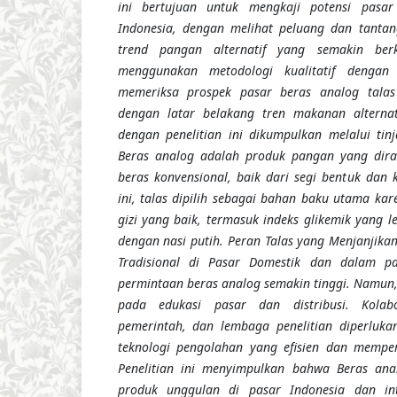
ini bertujuan untuk mengkaji potensi pasar
Indonesia, dengan melihat peluang dan tanta
tren
d
pangan alternatif yang semakin berke
menggunakan metodologi kualitatif dengan t
memeriksa prospek pasar beras analog talas 
dengan latar belakang tren makanan alternat
dengan pen
eliti
an ini dikumpulkan melalui tinja
Beras analog adalah produk pangan yang dir
beras konvensional, baik dari segi bentuk dan 
ini, talas dipilih sebagai bahan baku utama kare
gizi yang baik, termasuk indeks glikemik yang 
dengan nasi putih. Peran Talas yang Menjanjika
Tradisional di Pasar Domestik dan dalam pas
permintaan beras analog semakin tinggi. Namun
pada edukasi pasar dan distribusi. Kolab
pemerintah, dan lembaga penelitian diperlu
teknologi pengolahan yang efisien dan memperk
Penelitian ini menyimpulkan bahwa Beras ana
produk unggulan di pasar Indonesia dan int