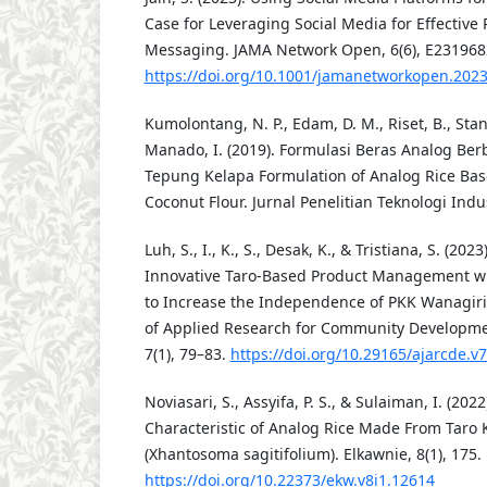
Case for Leveraging Social Media for Effective 
Messaging. JAMA Network Open, 6(6), E231968
https://doi.org/10.1001/jamanetworkopen.202
Kumolontang, N. P., Edam, D. M., Riset, B., Stan
Manado, I. (2019). Formulasi Beras Analog Be
Tepung Kelapa Formulation of Analog Rice Bas
Coconut Flour. Jurnal Penelitian Teknologi Indus
Luh, S., I., K., S., Desak, K., & Tristiana, S. (20
Innovative Taro-Based Product Management w
to Increase the Independence of PKK Wanagiri
of Applied Research for Community Developm
7(1), 79–83.
https://doi.org/10.29165/ajarcde.v7
Noviasari, S., Assyifa, P. S., & Sulaiman, I. (202
Characteristic of Analog Rice Made From Taro 
(Xhantosoma sagitifolium). Elkawnie, 8(1), 175.
https://doi.org/10.22373/ekw.v8i1.12614