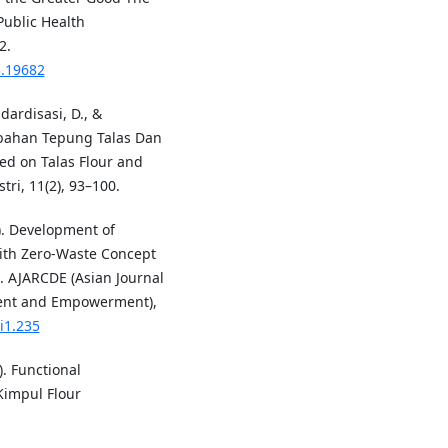
Public Health
2.
3.19682
dardisasi, D., &
rbahan Tepung Talas Dan
ed on Talas Flour and
tri, 11(2), 93–100.
23). Development of
ith Zero-Waste Concept
. AJARCDE (Asian Journal
ent and Empowerment),
i1.235
2). Functional
Kimpul Flour