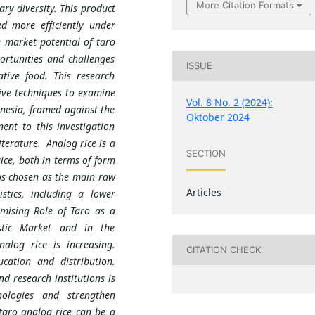
More Citation Formats
ry diversity. This product
d more efficiently under
e market potential of taro
ortunities and challenges
ISSUE
tive food. This research
ive techniques to examine
Vol. 8 No. 2 (2024):
onesia, framed against the
Oktober 2024
ent to this investigation
iterature. Analog rice is a
SECTION
ice, both in terms of form
was chosen as the main raw
Articles
stics, including a lower
mising Role of Taro as a
estic Market and in the
alog rice is increasing.
CITATION CHECK
cation and distribution.
 research institutions is
nologies and strengthen
 taro analog rice can be a