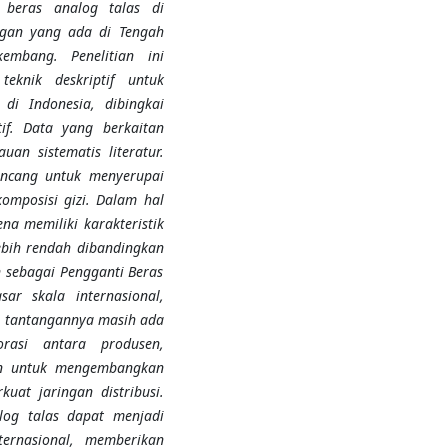
 beras analog talas di
ngan yang ada di Tengah
mbang. Penelitian ini
eknik deskriptif untuk
di Indonesia, dibingkai
if. Data yang berkaitan
uan sistematis literatur.
ancang untuk menyerupai
komposisi gizi. Dalam hal
na memiliki karakteristik
lebih rendah dibandingkan
n sebagai Pengganti Beras
ar skala internasional,
, tantangannya masih ada
orasi antara produsen,
kan untuk mengembangkan
uat jaringan distribusi.
log talas dapat menjadi
ernasional, memberikan