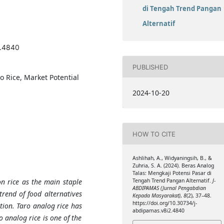
di Tengah Trend Pangan
Alternatif
2.4840
PUBLISHED
o Rice, Market Potential
2024-10-20
HOW TO CITE
Ashlihah, A., Widyaningsih, B., &
Zuhria, S. A. (2024). Beras Analog
Talas: Mengkaji Potensi Pasar di
on rice as the main staple
Tengah Trend Pangan Alternatif.
J-
ABDIPAMAS (Jurnal Pengabdian
trend of food alternatives
Kepada Masyarakat)
,
8
(2), 37–48.
https://doi.org/10.30734/j-
tion. Taro analog rice has
abdipamas.v8i2.4840
 analog rice is one of the