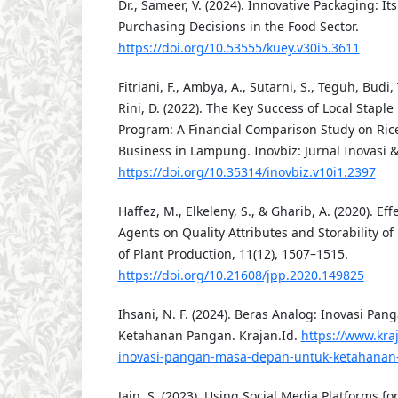
Dr., Sameer, V. (2024). Innovative Packaging: 
Purchasing Decisions in the Food Sector.
https://doi.org/10.53555/kuey.v30i5.3611
Fitriani, F., Ambya, A., Sutarni, S., Teguh, Budi, 
Rini, D. (2022). The Key Success of Local Stap
Program: A Financial Comparison Study on Ric
Business in Lampung. Inovbiz: Jurnal Inovasi & 
https://doi.org/10.35314/inovbiz.v10i1.2397
Haffez, M., Elkeleny, S., & Gharib, A. (2020). Ef
Agents on Quality Attributes and Storability of
of Plant Production, 11(12), 1507–1515.
https://doi.org/10.21608/jpp.2020.149825
Ihsani, N. F. (2024). Beras Analog: Inovasi P
Ketahanan Pangan. Krajan.Id.
https://www.kra
inovasi-pangan-masa-depan-untuk-ketahanan
Jain, S. (2023). Using Social Media Platforms f