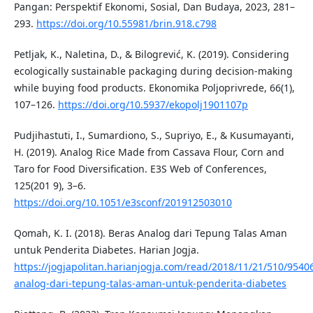
Pangan: Perspektif Ekonomi, Sosial, Dan Budaya, 2023, 281–
293.
https://doi.org/10.55981/brin.918.c798
Petljak, K., Naletina, D., & Bilogrević, K. (2019). Considering
ecologically sustainable packaging during decision-making
while buying food products. Ekonomika Poljoprivrede, 66(1),
107–126.
https://doi.org/10.5937/ekopolj1901107p
Pudjihastuti, I., Sumardiono, S., Supriyo, E., & Kusumayanti,
H. (2019). Analog Rice Made from Cassava Flour, Corn and
Taro for Food Diversification. E3S Web of Conferences,
125(201 9), 3–6.
https://doi.org/10.1051/e3sconf/201912503010
Qomah, K. I. (2018). Beras Analog dari Tepung Talas Aman
untuk Penderita Diabetes. Harian Jogja.
https://jogjapolitan.harianjogja.com/read/2018/11/21/510/9540
analog-dari-tepung-talas-aman-untuk-penderita-diabetes