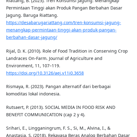
Riattang, B. (2023). Tren Konsumsi Jagung: Menangkap
Permintaan Tinggi akan Produk Pangan Berbahan Dasar
Jagung. Baruga Riattang.
https://desabarugariattang.com/tren-konsumsi-jagung-
menangkap-permintaan-tinggi-akan-produk-pangan-
berbahan-dasar-jagung/
Rijal, D. K. (2010). Role of Food Tradition in Conserving Crop
Landraces On-Farm. Journal of Agriculture and
Environment, 11, 107–119.
https://doi.org/10.3126/aej.v11i0.3658
Rismaya, R. (2023). Pangan alternatif dari berbagai
komoditas lokal indonesia.
Rutsaert, P. (2013). SOCIAL MEDIA IN FOOD RISK AND
BENEFIT COMMUNICATION (cap 2 y 4).
Srihari, E., Lingganingrum, F. S., Si, M., Alvina, I., &
Anastasia, S. (2018). Rekayasa Beras Analog Berbahan Dasar