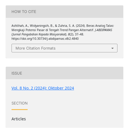
HOW TO CITE
Ashlihah, A., Widyaningsih, B., & Zuhria, S. A. (2024). Beras Analog Talas:
Mengkaji Potensi Pasar di Tengah Trend Pangan Alternatif.
J-ABDIPAMAS
(Jurnal Pengabdian Kepada Masyarakat)
,
8
(2), 37–48.
https://doi.org/10.30734/j-abdipamas.v8i2.4840
More Citation Formats
ISSUE
Vol. 8 No. 2 (2024): Oktober 2024
SECTION
Articles