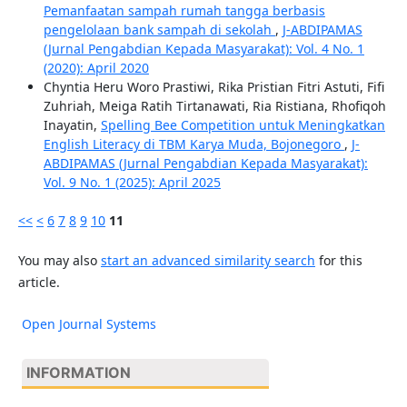
Pemanfaatan sampah rumah tangga berbasis
pengelolaan bank sampah di sekolah
,
J-ABDIPAMAS
(Jurnal Pengabdian Kepada Masyarakat): Vol. 4 No. 1
(2020): April 2020
Chyntia Heru Woro Prastiwi, Rika Pristian Fitri Astuti, Fifi
Zuhriah, Meiga Ratih Tirtanawati, Ria Ristiana, Rhofiqoh
Inayatin,
Spelling Bee Competition untuk Meningkatkan
English Literacy di TBM Karya Muda, Bojonegoro
,
J-
ABDIPAMAS (Jurnal Pengabdian Kepada Masyarakat):
Vol. 9 No. 1 (2025): April 2025
<<
<
6
7
8
9
10
11
You may also
start an advanced similarity search
for this
article.
Open Journal Systems
INFORMATION