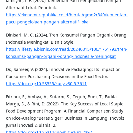
lamsyah, I. E. (2020). Kementan Pacu Pengelolaan Pangan
Alternatif Lokal. Republik.
https://ekonomi.republika.co.id/berita/qjmn2r349/kementan-
pacu-pengelolaan-pangan-alternatif-lokal
Dinisari, M. C. (2024). Tren Konsumsi Pangan Organik Orang
Indonesia Meningkat. Bisnis Style.
https://lifestyle.bisnis.com/read/20240315/106/1751793/tren-
konsumsi-pangan-organik-orang-indonesia-meningkat
Dr., Sameer, V. (2024). Innovative Packaging: Its Impact on
Consumer Purchasing Decisions in the Food Sector.
https://doi.org/10.53555/kuey.v30i5.3611
Fitriani, F., Ambya, A., Sutarni, S., Teguh, Budi, T., Fadila,
Marga, S., & Rini, D. (2022). The Key Success of Local Staple
Food Development Program: A Financial Comparison Study
on Rice-Analog “Beras Siger” Business in Lampung. Inovbiz:
Jurnal Inovasi & Bisnis, 2.
https://doi.org/10.35314/inovbiz.v10i1.2397