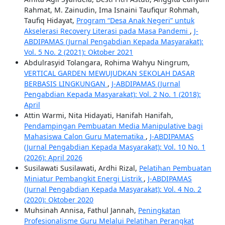
Rahmat, M. Zainudin, Ima Isnaini Taufiqur Rohmah,
Taufiq Hidayat,
Program “Desa Anak Negeri” untuk
Akselerasi Recovery Literasi pada Masa Pandemi
,
J-
ABDIPAMAS (Jurnal Pengabdian Kepada Masyarakat):
Vol. 5 No. 2 (2021): Oktober 2021
Abdulrasyid Tolangara, Rohima Wahyu Ningrum,
VERTICAL GARDEN MEWUJUDKAN SEKOLAH DASAR
BERBASIS LINGKUNGAN
,
J-ABDIPAMAS (Jurnal
Pengabdian Kepada Masyarakat): Vol. 2 No. 1 (2018):
April
Attin Warmi, Nita Hidayati, Hanifah Hanifah,
Pendampingan Pembuatan Media Manipulative bagi
Mahasiswa Calon Guru Matematika
,
J-ABDIPAMAS
(Jurnal Pengabdian Kepada Masyarakat): Vol. 10 No. 1
(2026): April 2026
Susilawati Susilawati, Ardhi Rizal,
Pelatihan Pembuatan
Miniatur Pembangkit Energi Listrik
,
J-ABDIPAMAS
(Jurnal Pengabdian Kepada Masyarakat): Vol. 4 No. 2
(2020): Oktober 2020
Muhsinah Annisa, Fathul Jannah,
Peningkatan
Profesionalisme Guru Melalui Pelatihan Perangkat