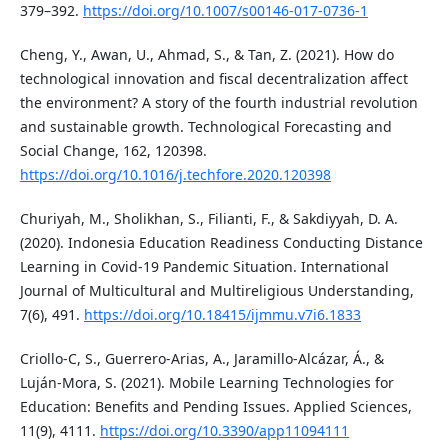
379–392.
https://doi.org/10.1007/s00146-017-0736-1
Cheng, Y., Awan, U., Ahmad, S., & Tan, Z. (2021). How do
technological innovation and fiscal decentralization affect
the environment? A story of the fourth industrial revolution
and sustainable growth. Technological Forecasting and
Social Change, 162, 120398.
https://doi.org/10.1016/j.techfore.2020.120398
Churiyah, M., Sholikhan, S., Filianti, F., & Sakdiyyah, D. A.
(2020). Indonesia Education Readiness Conducting Distance
Learning in Covid-19 Pandemic Situation. International
Journal of Multicultural and Multireligious Understanding,
7(6), 491.
https://doi.org/10.18415/ijmmu.v7i6.1833
Criollo-C, S., Guerrero-Arias, A., Jaramillo-Alcázar, Á., &
Luján-Mora, S. (2021). Mobile Learning Technologies for
Education: Benefits and Pending Issues. Applied Sciences,
11(9), 4111.
https://doi.org/10.3390/app11094111