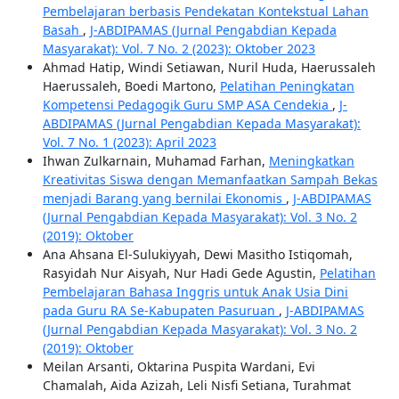
Pembelajaran berbasis Pendekatan Kontekstual Lahan
Basah
,
J-ABDIPAMAS (Jurnal Pengabdian Kepada
Masyarakat): Vol. 7 No. 2 (2023): Oktober 2023
Ahmad Hatip, Windi Setiawan, Nuril Huda, Haerussaleh
Haerussaleh, Boedi Martono,
Pelatihan Peningkatan
Kompetensi Pedagogik Guru SMP ASA Cendekia
,
J-
ABDIPAMAS (Jurnal Pengabdian Kepada Masyarakat):
Vol. 7 No. 1 (2023): April 2023
Ihwan Zulkarnain, Muhamad Farhan,
Meningkatkan
Kreativitas Siswa dengan Memanfaatkan Sampah Bekas
menjadi Barang yang bernilai Ekonomis
,
J-ABDIPAMAS
(Jurnal Pengabdian Kepada Masyarakat): Vol. 3 No. 2
(2019): Oktober
Ana Ahsana El-Sulukiyyah, Dewi Masitho Istiqomah,
Rasyidah Nur Aisyah, Nur Hadi Gede Agustin,
Pelatihan
Pembelajaran Bahasa Inggris untuk Anak Usia Dini
pada Guru RA Se-Kabupaten Pasuruan
,
J-ABDIPAMAS
(Jurnal Pengabdian Kepada Masyarakat): Vol. 3 No. 2
(2019): Oktober
Meilan Arsanti, Oktarina Puspita Wardani, Evi
Chamalah, Aida Azizah, Leli Nisfi Setiana, Turahmat