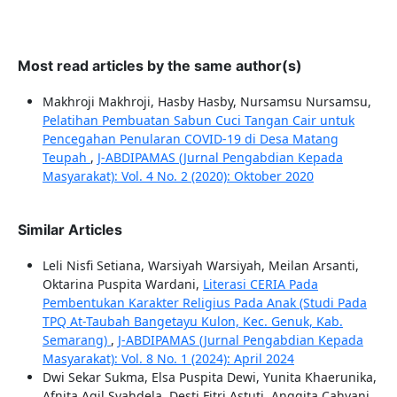
Most read articles by the same author(s)
Makhroji Makhroji, Hasby Hasby, Nursamsu Nursamsu,
Pelatihan Pembuatan Sabun Cuci Tangan Cair untuk
Pencegahan Penularan COVID-19 di Desa Matang
Teupah
,
J-ABDIPAMAS (Jurnal Pengabdian Kepada
Masyarakat): Vol. 4 No. 2 (2020): Oktober 2020
Similar Articles
Leli Nisfi Setiana, Warsiyah Warsiyah, Meilan Arsanti,
Oktarina Puspita Wardani,
Literasi CERIA Pada
Pembentukan Karakter Religius Pada Anak (Studi Pada
TPQ At-Taubah Bangetayu Kulon, Kec. Genuk, Kab.
Semarang)
,
J-ABDIPAMAS (Jurnal Pengabdian Kepada
Masyarakat): Vol. 8 No. 1 (2024): April 2024
Dwi Sekar Sukma, Elsa Puspita Dewi, Yunita Khaerunika,
Afnita Agil Syahdela, Desti Fitri Astuti, Anggita Cahyani