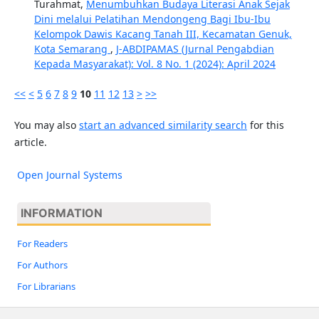
Turahmat,
Menumbuhkan Budaya Literasi Anak Sejak
Dini melalui Pelatihan Mendongeng Bagi Ibu-Ibu
Kelompok Dawis Kacang Tanah III, Kecamatan Genuk,
Kota Semarang
,
J-ABDIPAMAS (Jurnal Pengabdian
Kepada Masyarakat): Vol. 8 No. 1 (2024): April 2024
<<
<
5
6
7
8
9
10
11
12
13
>
>>
You may also
start an advanced similarity search
for this
article.
Open Journal Systems
INFORMATION
For Readers
For Authors
For Librarians