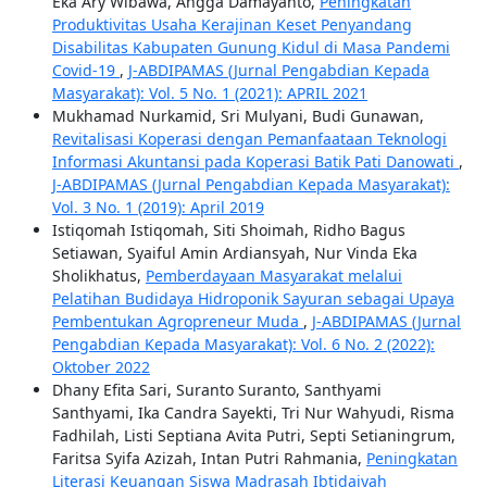
Eka Ary Wibawa, Angga Damayanto,
Peningkatan
Produktivitas Usaha Kerajinan Keset Penyandang
Disabilitas Kabupaten Gunung Kidul di Masa Pandemi
Covid-19
,
J-ABDIPAMAS (Jurnal Pengabdian Kepada
Masyarakat): Vol. 5 No. 1 (2021): APRIL 2021
Mukhamad Nurkamid, Sri Mulyani, Budi Gunawan,
Revitalisasi Koperasi dengan Pemanfaataan Teknologi
Informasi Akuntansi pada Koperasi Batik Pati Danowati
,
J-ABDIPAMAS (Jurnal Pengabdian Kepada Masyarakat):
Vol. 3 No. 1 (2019): April 2019
Istiqomah Istiqomah, Siti Shoimah, Ridho Bagus
Setiawan, Syaiful Amin Ardiansyah, Nur Vinda Eka
Sholikhatus,
Pemberdayaan Masyarakat melalui
Pelatihan Budidaya Hidroponik Sayuran sebagai Upaya
Pembentukan Agropreneur Muda
,
J-ABDIPAMAS (Jurnal
Pengabdian Kepada Masyarakat): Vol. 6 No. 2 (2022):
Oktober 2022
Dhany Efita Sari, Suranto Suranto, Santhyami
Santhyami, Ika Candra Sayekti, Tri Nur Wahyudi, Risma
Fadhilah, Listi Septiana Avita Putri, Septi Setianingrum,
Faritsa Syifa Azizah, Intan Putri Rahmania,
Peningkatan
Literasi Keuangan Siswa Madrasah Ibtidaiyah