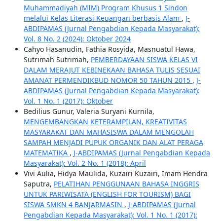
Muhammadiyah (MIM) Program Khusus 1 Sindon
melalui Kelas Literasi Keuangan berbasis Alam
,
J-
ABDIPAMAS (Jurnal Pengabdian Kepada Masyarakat):
Vol. 8 No. 2 (2024): Oktober 2024
Cahyo Hasanudin, Fathia Rosyida, Masnuatul Hawa,
Sutrimah Sutrimah,
PEMBERDAYAAN SISWA KELAS VI
DALAM MERAJUT KEBINEKAAN BAHASA TULIS SESUAI
AMANAT PERMENDIKBUD NOMOR 50 TAHUN 2015
,
J-
ABDIPAMAS (Jurnal Pengabdian Kepada Masyarakat):
Vol. 1 No. 1 (2017): Oktober
Bedilius Gunur, Valeria Suryani Kurnila,
MENGEMBANGKAN KETERAMPILAN, KREATIVITAS
MASYARAKAT DAN MAHASISWA DALAM MENGOLAH
SAMPAH MENJADI PUPUK ORGANIK DAN ALAT PERAGA
MATEMATIKA
,
J-ABDIPAMAS (Jurnal Pengabdian Kepada
Masyarakat): Vol. 2 No. 1 (2018): April
Vivi Aulia, Hidya Maulida, Kuzairi Kuzairi, Imam Hendra
Saputra,
PELATIHAN PENGGUNAAN BAHASA INGGRIS
UNTUK PARIWISATA (ENGLISH FOR TOURISM) BAGI
SISWA SMKN 4 BANJARMASIN
,
J-ABDIPAMAS (Jurnal
Pengabdian Kepada Masyarakat): Vol. 1 No. 1 (2017):