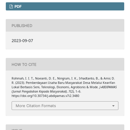
PDF
PUBLISHED
2023-09-07
HOW TO CITE
Rohmah, I. I. T., Novianti, D. E., Ningrum, I. K., Irhadtanto, B., & Amir, D.
R. (2023). Pemberdayaan Usaha Baru Masyarakat Desa Melalui Kearifan
Lokal Berbasis Seni, Teknologi, Ekonomi, Agrobisnis & Mode.
J-ABDIPAMAS
(Jurnal Pengabdian Kepada Masyarakat)
,
7
(2), 1–6.
https://doi.org/10.30734/j-abdipamas.v7i2.3480
More Citation Formats