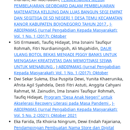
PEMBELAJARAN GEOBOARD DALAM PEMBELAJARAN
MATEMATIKA KELILING DAN LUAS BANGUN SEGI EMPAT
DAN SEGITIGA DI SD NEGERI 1 DESA TEMU KECAMATAN
KANOR KABUPATEN BOJONEGORO TAHUN 2017
,
J-
ABDIPAMAS (Jurnal Pengabdian Kepada Masyarakat):
Vol. 1 No. 1 (2017): Oktober
Siti Ermawati, Taufiq Hidayat, Ima Isnaini Taufiqur
Rohmah, Fitri Nurdianingsih, Ali Mujahidin,
DAUR
ULANG BOTOL BEKAS MENJADI PIGGY BANKS UNTUK
MENGASAH KREATIVITAS DAN MEMOTIVASI SISWA
UNTUK MENABUNG
,
J-ABDIPAMAS (Jurnal Pengabdian
Kepada Masyarakat): Vol. 1 No. 1 (2017): Oktober
Dwi Sekar Sukma, Elsa Puspita Dewi, Yunita Khaerunika,
Afnita Agil Syahdela, Desti Fitri Astuti, Anggita Cahyani
Rahmat, M. Zainudin, Ima Isnaini Taufiqur Rohmah,
Taufiq Hidayat,
Program “Desa Anak Negeri” untuk
Akselerasi Recovery Literasi pada Masa Pandemi
,
J-
ABDIPAMAS (Jurnal Pengabdian Kepada Masyarakat):
Vol. 5 No. 2 (2021): Oktober 2021
Eka Farida, Ifa Khoiria Ningrum, Dewi Endah Fajariana,
Pendampingan Pembuatan Nama Store dan Digital