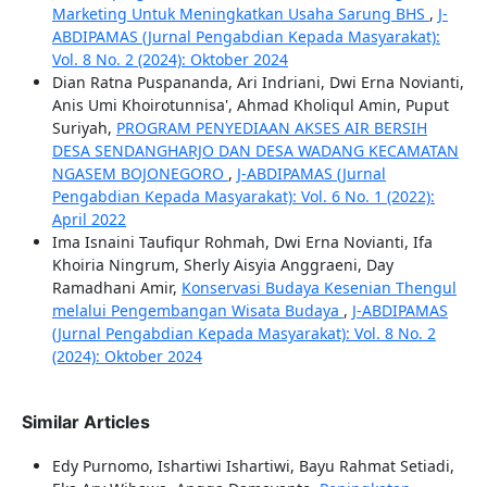
Marketing Untuk Meningkatkan Usaha Sarung BHS
,
J-
ABDIPAMAS (Jurnal Pengabdian Kepada Masyarakat):
Vol. 8 No. 2 (2024): Oktober 2024
Dian Ratna Puspananda, Ari Indriani, Dwi Erna Novianti,
Anis Umi Khoirotunnisa', Ahmad Kholiqul Amin, Puput
Suriyah,
PROGRAM PENYEDIAAN AKSES AIR BERSIH
DESA SENDANGHARJO DAN DESA WADANG KECAMATAN
NGASEM BOJONEGORO
,
J-ABDIPAMAS (Jurnal
Pengabdian Kepada Masyarakat): Vol. 6 No. 1 (2022):
April 2022
Ima Isnaini Taufiqur Rohmah, Dwi Erna Novianti, Ifa
Khoiria Ningrum, Sherly Aisyia Anggraeni, Day
Ramadhani Amir,
Konservasi Budaya Kesenian Thengul
melalui Pengembangan Wisata Budaya
,
J-ABDIPAMAS
(Jurnal Pengabdian Kepada Masyarakat): Vol. 8 No. 2
(2024): Oktober 2024
Similar Articles
Edy Purnomo, Ishartiwi Ishartiwi, Bayu Rahmat Setiadi,