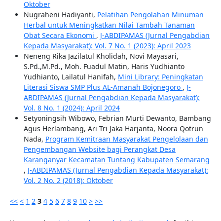
Oktober
Nugraheni Hadiyanti,
Pelatihan Pengolahan Minuman
Herbal untuk Meningkatkan Nilai Tambah Tanaman
Obat Secara Ekonomi
,
J-ABDIPAMAS (Jurnal Pengabdian
Kepada Masyarakat): Vol. 7 No. 1 (2023): April 2023
Neneng Rika Jazilatul Kholidah, Novi Mayasari,
S.Pd.,M.Pd., Moh. Fuadul Matin, Haris Yudhianto
Yudhianto, Lailatul Hanifah,
Mini Library: Peningkatan
Literasi Siswa SMP Plus AL-Amanah Bojonegoro
,
J-
ABDIPAMAS (Jurnal Pengabdian Kepada Masyarakat):
Vol. 8 No. 1 (2024): April 2024
Setyoningsih Wibowo, Febrian Murti Dewanto, Bambang
Agus Herlambang, Ari Tri Jaka Harjanta, Noora Qotrun
Nada,
Program Kemitraan Masyarakat Pengelolaan dan
Pengembangan Website bagi Perangkat Desa
Karanganyar Kecamatan Tuntang Kabupaten Semarang
,
J-ABDIPAMAS (Jurnal Pengabdian Kepada Masyarakat):
Vol. 2 No. 2 (2018): Oktober
<<
<
1
2
3
4
5
6
7
8
9
10
>
>>