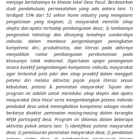
menjaga bertahannya ke khasan lokal Desa Pacul. Berdasarkan
studi pendahuluan, permasalahan yang ada antara lain: 1)
terdapat 53% dari 52 sektor home industry yang mengalami
pengelolaan yang stagnan; 2) masyarakat memiliki sikap
skeptis dan apatis terhadap pembangunan desa;; 3) lambannya
pengenalan teknologi dan ditunjang lemahnya sumberdaya
individu dalam membaca pengembangan peningkatan
kompetensi diri, produktivitas, dan literasi pada akhirnya
menjadikan rantai pembangunan perekonomian pada
khususnya tidak maksimal. Diperlukan upaya penanganan
secara kolektif pengembangan kompetensi individu masyarakat
agar terbentuk pola pikir dan sikap proaktif dalam menggali
potensi diri melalui aktivitas pojok- pojok literasi sesuai
kebutuhan, potensi & peminatan masyarakat. Tujuan dari
program ini adalah untuk mereduksi sikap skeptis dan apatis
masyarakat Desa Pacul serta mengembangkan potensi individu
penduduk desa untuk meningkatkan kompetensi sebagai modal
berkarya disektor peminatan masing-masing dalam kerangka
RPJM partisipatif desa. Program ini dikemas dalam beberapa
aktivitas pokok antara lain: 1) identifikasi potensi masyarakat
desa; 2) penelusuran peminatan masyarakat desa; 2) pendataan
potensi usaha desa; 4) pembentukan pojok-pojok literasi