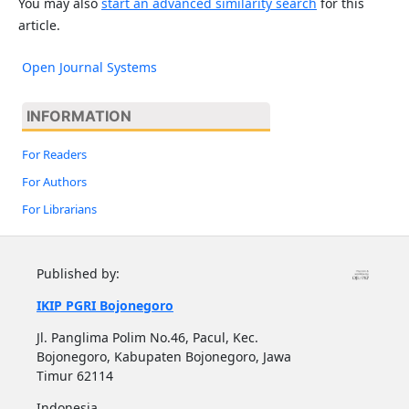
You may also
start an advanced similarity search
for this
article.
Open Journal Systems
INFORMATION
For Readers
For Authors
For Librarians
Published by:
IKIP PGRI Bojonegoro
Jl. Panglima Polim No.46, Pacul, Kec.
Bojonegoro, Kabupaten Bojonegoro, Jawa
Timur 62114
Indonesia