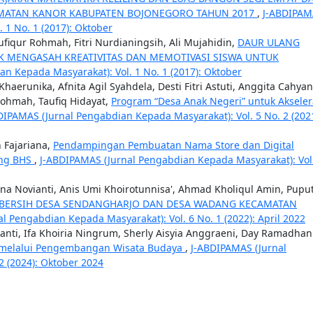
CAMATAN KANOR KABUPATEN BOJONEGORO TAHUN 2017
,
J-ABDIPAM
 1 No. 1 (2017): Oktober
aufiqur Rohmah, Fitri Nurdianingsih, Ali Mujahidin,
DAUR ULANG
K MENGASAH KREATIVITAS DAN MEMOTIVASI SISWA UNTUK
n Kepada Masyarakat): Vol. 1 No. 1 (2017): Oktober
haerunika, Afnita Agil Syahdela, Desti Fitri Astuti, Anggita Cahyan
Rohmah, Taufiq Hidayat,
Program “Desa Anak Negeri” untuk Akseler
DIPAMAS (Jurnal Pengabdian Kepada Masyarakat): Vol. 5 No. 2 (2021
 Fajariana,
Pendampingan Pembuatan Nama Store dan Digital
ung BHS
,
J-ABDIPAMAS (Jurnal Pengabdian Kepada Masyarakat): Vol
rna Novianti, Anis Umi Khoirotunnisa', Ahmad Kholiqul Amin, Pupu
 BERSIH DESA SENDANGHARJO DAN DESA WADANG KECAMATAN
l Pengabdian Kepada Masyarakat): Vol. 6 No. 1 (2022): April 2022
anti, Ifa Khoiria Ningrum, Sherly Aisyia Anggraeni, Day Ramadhan
 melalui Pengembangan Wisata Budaya
,
J-ABDIPAMAS (Jurnal
2 (2024): Oktober 2024