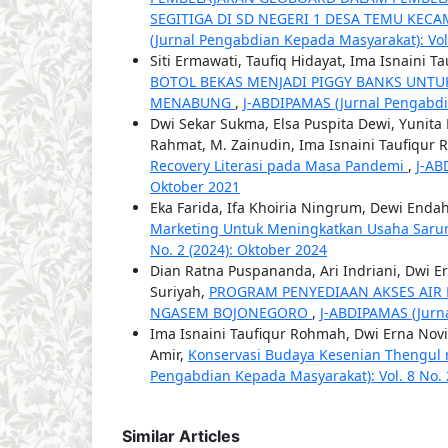
SEGITIGA DI SD NEGERI 1 DESA TEMU KE
(Jurnal Pengabdian Kepada Masyarakat): Vol.
Siti Ermawati, Taufiq Hidayat, Ima Isnaini T
BOTOL BEKAS MENJADI PIGGY BANKS UNTU
MENABUNG
,
J-ABDIPAMAS (Jurnal Pengabdia
Dwi Sekar Sukma, Elsa Puspita Dewi, Yunita K
Rahmat, M. Zainudin, Ima Isnaini Taufiqur 
Recovery Literasi pada Masa Pandemi
,
J-AB
Oktober 2021
Eka Farida, Ifa Khoiria Ningrum, Dewi Endah
Marketing Untuk Meningkatkan Usaha Sar
No. 2 (2024): Oktober 2024
Dian Ratna Puspananda, Ari Indriani, Dwi E
Suriyah,
PROGRAM PENYEDIAAN AKSES AIR
NGASEM BOJONEGORO
,
J-ABDIPAMAS (Jurna
Ima Isnaini Taufiqur Rohmah, Dwi Erna Novi
Amir,
Konservasi Budaya Kesenian Thengul
Pengabdian Kepada Masyarakat): Vol. 8 No. 
Similar Articles