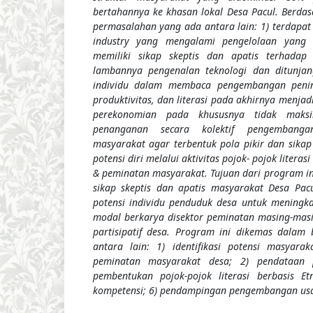
bertahannya ke khasan lokal Desa Pacul. Berdas
permasalahan yang ada antara lain: 1) terdapat
industry yang mengalami pengelolaan yang 
memiliki sikap skeptis dan apatis terhadap
lambannya pengenalan teknologi dan ditunja
individu dalam membaca pengembangan pening
produktivitas, dan literasi pada akhirnya menj
perekonomian pada khususnya tidak maksi
penanganan secara kolektif pengembanga
masyarakat agar terbentuk pola pikir dan sikap
potensi diri melalui aktivitas pojok- pojok literas
& peminatan masyarakat. Tujuan dari program in
sikap skeptis dan apatis masyarakat Desa Pa
potensi individu penduduk desa untuk meningk
modal berkarya disektor peminatan masing-mas
partisipatif desa. Program ini dikemas dalam 
antara lain: 1) identifikasi potensi masyara
peminatan masyarakat desa; 2) pendataan 
pembentukan pojok-pojok literasi berbasis Et
kompetensi; 6) pendampingan pengembangan usa