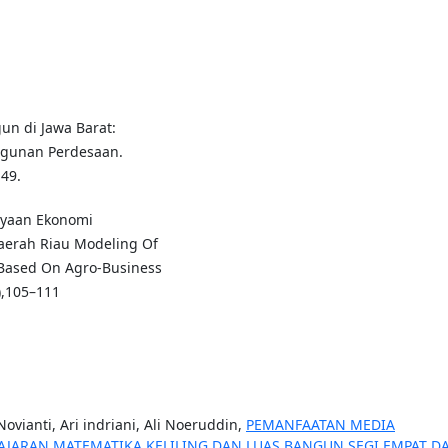
un di Jawa Barat:
gunan Perdesaan.
149.
ayaan Ekonomi
aerah Riau Modeling Of
ased On Agro-Business
),105–111
Novianti, Ari indriani, Ali Noeruddin,
PEMANFAATAN MEDIA
JARAN MATEMATIKA KELILING DAN LUAS BANGUN SEGI EMPAT D