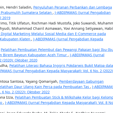
win, Hendri Saladin,
Penyuluhan Peranan Perbankan dan Lembaga
3 Prabumulih Sumatera Selatan
,
J-ABDIPAMAS (Jurnal Pengabdian
il 2019
Narimo, Titik Ulfatun, Rochman Hadi Mustofa, Joko Suwandi, Muham
Wahyudi, Mohammad Chairil Asmawan, Yovi Annang Setiyawan, Habi
Digital Marketing Melalui Sosial Media dan E-Commerce pada
, Kabupaten Klaten
,
J-ABDIPAMAS (Jurnal Pengabdian Kepada
,
Pelatihan Pembuatan Pelembut dan Pewangi Pakaian bagi Ibu-Ib
an Birem Bayeun Kabupaten Aceh Timur
,
J-ABDIPAMAS (Jurnal
2 (2020): Oktober 2020
 Adha,
Pelatihan Literasi Bahasa Inggris Pokdarwis Bukit Matoa dal
IPAMAS (Jurnal Pengabdian Kepada Masyarakat): Vol. 6 No. 2 (2022)
ntosa Santosa, Yayang Qomariyah,
Pemberdayaan Gabungan
Pelatihan Daur Ulang Kain Perca pada Pembuatan Tas
,
J-ABDIPAMA
 6 No. 2 (2022): Oktober 2022
ana Izza,
Pelatihan Pembuatan Stick & Milkshake Kelor bagi Kelom
ro
,
J-ABDIPAMAS (Jurnal Pengabdian Kepada Masyarakat): Vol. 8 No