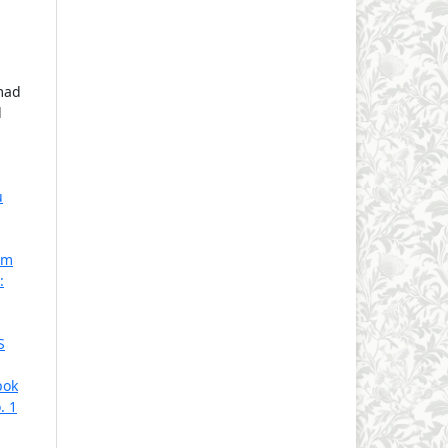
mad
l
u
am
:
S
pok
. 1