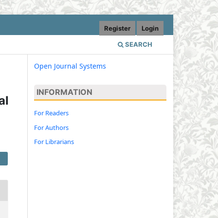
Register
Login
SEARCH
Open Journal Systems
INFORMATION
al
For Readers
For Authors
For Librarians