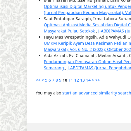
Mahrinasari MS, Ikke Nurjannah, Dian Rohae
Optimalisasi Digital Marketing untuk Pe
(Jurnal Pengabdian Kepada Masyarakat): Vol. 
Saut Pintubipar Saragih, Irma Labora Surian
Optimasi Aplikasi Media Sosial dan Digital
Masyarakat Pulau Setokok
,
J-ABDIPAMAS (Jur
Hayu Mas Wrespatiningsih, Adie Wahyudi Ok
UMKM Keripik Ayam Desa Kesiman Petilan me
Masyarakat): Vol. 6 No. 2 (2022): Oktober 20
Aida Azizah, Evi Chamalah, Meilan Arsanti, 
Pendampingan Pemasaran Online Hasil Peng
Semarang
,
J-ABDIPAMAS (Jurnal Pengabdian 
<<
<
5
6
7
8
9
10
11
12
13
14
>
>>
You may also
start an advanced similarity searc