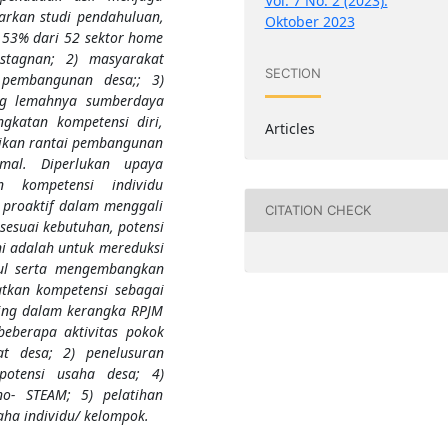
Vol. 7 No. 2 (2023):
arkan studi pendahuluan,
Oktober 2023
 53% dari 52 sektor home
stagnan; 2) masyarakat
SECTION
 pembangunan desa;; 3)
ng lemahnya sumberdaya
katan kompetensi diri,
Articles
adikan rantai pembangunan
mal. Diperlukan upaya
n kompetensi individu
 proaktif dalam menggali
CITATION CHECK
i sesuai kebutuhan, potensi
i adalah untuk mereduksi
cul serta mengembangkan
atkan kompetensi sebagai
ing dalam kerangka RPJM
beberapa aktivitas pokok
kat desa; 2) penelusuran
potensi usaha desa; 4)
no- STEAM; 5) pelatihan
ha individu/ kelompok.