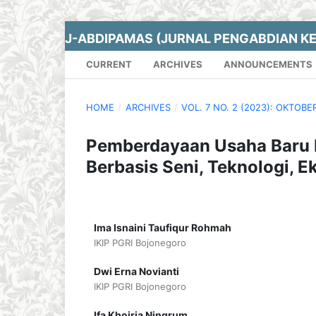
J-ABDIPAMAS (JURNAL PENGABDIAN K
CURRENT
ARCHIVES
ANNOUNCEMENTS
HOME
/
ARCHIVES
/
VOL. 7 NO. 2 (2023): OKTOBE
Pemberdayaan Usaha Baru M
Berbasis Seni, Teknologi, 
Ima Isnaini Taufiqur Rohmah
IKIP PGRI Bojonegoro
Dwi Erna Novianti
IKIP PGRI Bojonegoro
Ifa Khoiria Ningrum