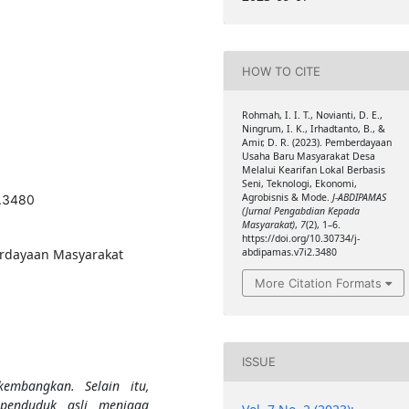
HOW TO CITE
Rohmah, I. I. T., Novianti, D. E.,
Ningrum, I. K., Irhadtanto, B., &
Amir, D. R. (2023). Pemberdayaan
Usaha Baru Masyarakat Desa
Melalui Kearifan Lokal Berbasis
Seni, Teknologi, Ekonomi,
Agrobisnis & Mode.
J-ABDIPAMAS
2.3480
(Jurnal Pengabdian Kepada
Masyarakat)
,
7
(2), 1–6.
https://doi.org/10.30734/j-
abdipamas.v7i2.3480
erdayaan Masyarakat
More Citation Formats
ISSUE
embangkan. Selain itu,
penduduk asli menjaga