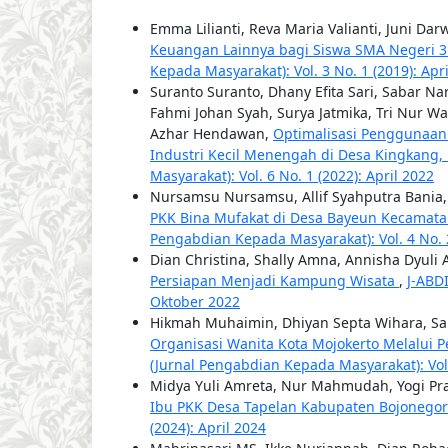
Emma Lilianti, Reva Maria Valianti, Juni Dar
Keuangan Lainnya bagi Siswa SMA Negeri 
Kepada Masyarakat): Vol. 3 No. 1 (2019): Apr
Suranto Suranto, Dhany Efita Sari, Sabar 
Fahmi Johan Syah, Surya Jatmika, Tri Nur 
Azhar Hendawan,
Optimalisasi Penggunaan 
Industri Kecil Menengah di Desa Kingkang
Masyarakat): Vol. 6 No. 1 (2022): April 2022
Nursamsu Nursamsu, Allif Syahputra Bania
PKK Bina Mufakat di Desa Bayeun Kecamat
Pengabdian Kepada Masyarakat): Vol. 4 No. 
Dian Christina, Shally Amna, Annisha Dyuli
Persiapan Menjadi Kampung Wisata
,
J-ABD
Oktober 2022
Hikmah Muhaimin, Dhiyan Septa Wihara, Sa
Organisasi Wanita Kota Mojokerto Melalui 
(Jurnal Pengabdian Kepada Masyarakat): Vol.
Midya Yuli Amreta, Nur Mahmudah, Yogi Pr
Ibu PKK Desa Tapelan Kabupaten Bojonego
(2024): April 2024