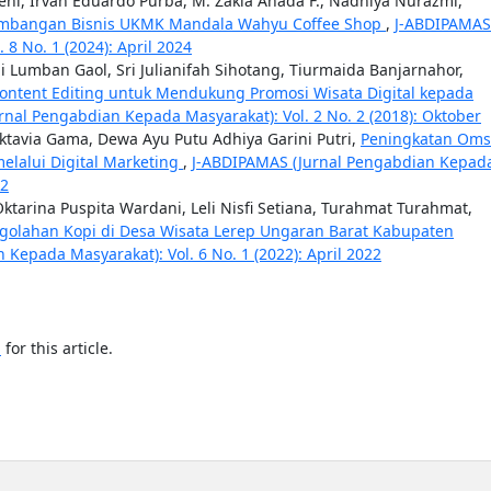
ni, Irvan Eduardo Purba, M. Zakia Ahada F., Nadhiya Nurazmi,
ngembangan Bisnis UKMK Mandala Wahyu Coffee Shop
,
J-ABDIPAMAS
8 No. 1 (2024): April 2024
i Lumban Gaol, Sri Julianifah Sihotang, Tiurmaida Banjarnahor,
 Content Editing untuk Mendukung Promosi Wisata Digital kepada
nal Pengabdian Kepada Masyarakat): Vol. 2 No. 2 (2018): Oktober
tavia Gama, Dewa Ayu Putu Adhiya Garini Putri,
Peningkatan Oms
lalui Digital Marketing
,
J-ABDIPAMAS (Jurnal Pengabdian Kepad
22
Oktarina Puspita Wardani, Leli Nisfi Setiana, Turahmat Turahmat,
olahan Kopi di Desa Wisata Lerep Ungaran Barat Kabupaten
Kepada Masyarakat): Vol. 6 No. 1 (2022): April 2022
h
for this article.