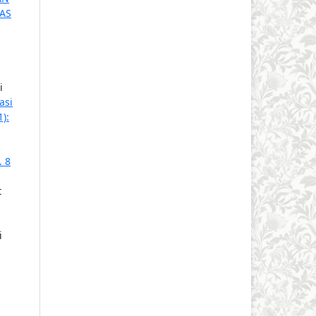
AS
i
asi
):
. 8
t
i