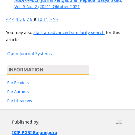
ABDIPAMAS (Jurnal Pengabdian Kepada Masyarakat):
Vol. 5 No. 2 (2021): Oktober 2021
<<
<
4
5
6
7
8
9
10
11
>
>>
You may also
start an advanced similarity search
for this
article.
Open Journal Systems
INFORMATION
For Readers
For Authors
For Librarians
Published by:
IKIP PGRI Bojonegoro