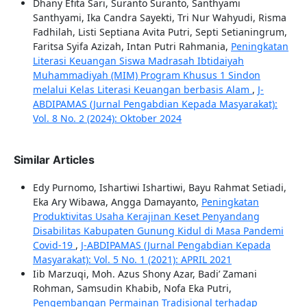
Dhany Efita Sari, Suranto Suranto, Santhyami
Santhyami, Ika Candra Sayekti, Tri Nur Wahyudi, Risma
Fadhilah, Listi Septiana Avita Putri, Septi Setianingrum,
Faritsa Syifa Azizah, Intan Putri Rahmania,
Peningkatan
Literasi Keuangan Siswa Madrasah Ibtidaiyah
Muhammadiyah (MIM) Program Khusus 1 Sindon
melalui Kelas Literasi Keuangan berbasis Alam
,
J-
ABDIPAMAS (Jurnal Pengabdian Kepada Masyarakat):
Vol. 8 No. 2 (2024): Oktober 2024
Similar Articles
Edy Purnomo, Ishartiwi Ishartiwi, Bayu Rahmat Setiadi,
Eka Ary Wibawa, Angga Damayanto,
Peningkatan
Produktivitas Usaha Kerajinan Keset Penyandang
Disabilitas Kabupaten Gunung Kidul di Masa Pandemi
Covid-19
,
J-ABDIPAMAS (Jurnal Pengabdian Kepada
Masyarakat): Vol. 5 No. 1 (2021): APRIL 2021
Iib Marzuqi, Moh. Azus Shony Azar, Badi’ Zamani
Rohman, Samsudin Khabib, Nofa Eka Putri,
Pengembangan Permainan Tradisional terhadap