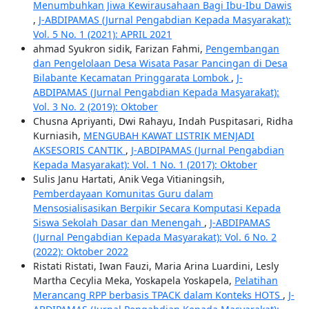
Menumbuhkan Jiwa Kewirausahaan Bagi Ibu-Ibu Dawis
,
J-ABDIPAMAS (Jurnal Pengabdian Kepada Masyarakat):
Vol. 5 No. 1 (2021): APRIL 2021
ahmad Syukron sidik, Farizan Fahmi,
Pengembangan
dan Pengelolaan Desa Wisata Pasar Pancingan di Desa
Bilabante Kecamatan Pringgarata Lombok
,
J-
ABDIPAMAS (Jurnal Pengabdian Kepada Masyarakat):
Vol. 3 No. 2 (2019): Oktober
Chusna Apriyanti, Dwi Rahayu, Indah Puspitasari, Ridha
Kurniasih,
MENGUBAH KAWAT LISTRIK MENJADI
AKSESORIS CANTIK
,
J-ABDIPAMAS (Jurnal Pengabdian
Kepada Masyarakat): Vol. 1 No. 1 (2017): Oktober
Sulis Janu Hartati, Anik Vega Vitianingsih,
Pemberdayaan Komunitas Guru dalam
Mensosialisasikan Berpikir Secara Komputasi Kepada
Siswa Sekolah Dasar dan Menengah
,
J-ABDIPAMAS
(Jurnal Pengabdian Kepada Masyarakat): Vol. 6 No. 2
(2022): Oktober 2022
Ristati Ristati, Iwan Fauzi, Maria Arina Luardini, Lesly
Martha Cecylia Meka, Yoskapela Yoskapela,
Pelatihan
Merancang RPP berbasis TPACK dalam Konteks HOTS
,
J-