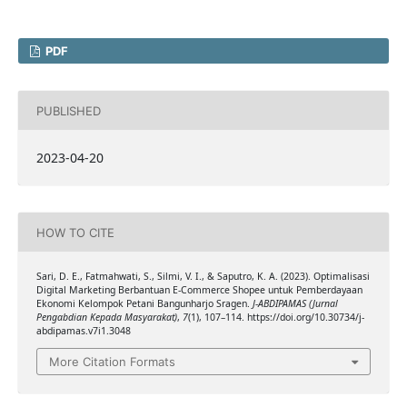
PDF
PUBLISHED
2023-04-20
HOW TO CITE
Sari, D. E., Fatmahwati, S., Silmi, V. I., & Saputro, K. A. (2023). Optimalisasi
Digital Marketing Berbantuan E-Commerce Shopee untuk Pemberdayaan
Ekonomi Kelompok Petani Bangunharjo Sragen.
J-ABDIPAMAS (Jurnal
Pengabdian Kepada Masyarakat)
,
7
(1), 107–114. https://doi.org/10.30734/j-
abdipamas.v7i1.3048
More Citation Formats