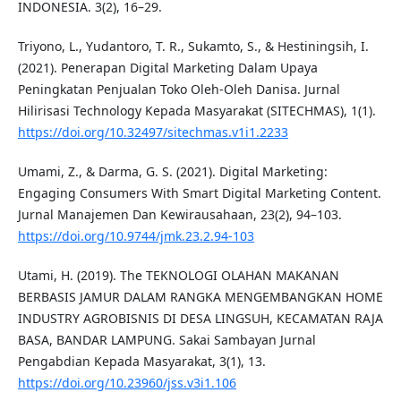
INDONESIA. 3(2), 16–29.
Triyono, L., Yudantoro, T. R., Sukamto, S., & Hestiningsih, I.
(2021). Penerapan Digital Marketing Dalam Upaya
Peningkatan Penjualan Toko Oleh-Oleh Danisa. Jurnal
Hilirisasi Technology Kepada Masyarakat (SITECHMAS), 1(1).
https://doi.org/10.32497/sitechmas.v1i1.2233
Umami, Z., & Darma, G. S. (2021). Digital Marketing:
Engaging Consumers With Smart Digital Marketing Content.
Jurnal Manajemen Dan Kewirausahaan, 23(2), 94–103.
https://doi.org/10.9744/jmk.23.2.94-103
Utami, H. (2019). The TEKNOLOGI OLAHAN MAKANAN
BERBASIS JAMUR DALAM RANGKA MENGEMBANGKAN HOME
INDUSTRY AGROBISNIS DI DESA LINGSUH, KECAMATAN RAJA
BASA, BANDAR LAMPUNG. Sakai Sambayan Jurnal
Pengabdian Kepada Masyarakat, 3(1), 13.
https://doi.org/10.23960/jss.v3i1.106