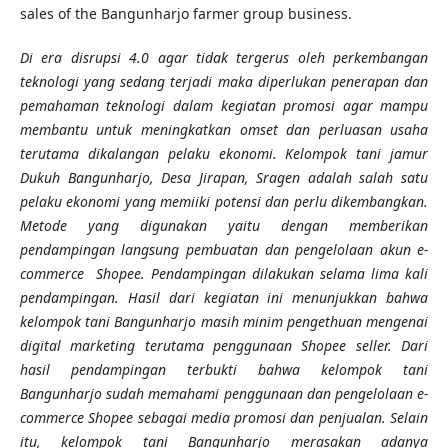
sales of the Bangunharjo farmer group business.
Di era disrupsi 4.0 agar tidak tergerus oleh perkembangan
teknologi yang sedang terjadi maka diperlukan penerapan
dan
pemahaman
teknologi dalam kegiatan promosi agar mampu
membantu untuk meningkatkan omset dan perluasan usaha
terutama dikalangan pelaku ekonomi. Kelompok tani jamur
Dukuh Bangunharjo, Desa Jirapan, Sragen
adalah salah satu
pelaku ekonomi yang
memiiki potensi
dan
perlu dikembangkan.
Metode yang digunakan yaitu dengan memberikan
pendampingan langsung pembuatan dan pengelolaan akun
e-
commerce
S
hopee
. Pendampingan dilakukan selama
lima kali
pendampingan
. Hasil dari kegiatan ini menunjukkan bahwa
kelompok tani Bangunharjo masih minim pengethuan mengenai
digital marketing terutama penggunaan
S
hopee seller
.
Dari
hasil pendampingan
terbukti
bahwa kelompok tani
Bangunharjo
sudah memahami penggunaan dan pengelolaan
e-
commerce
S
hopee
sebagai media promosi dan penjualan. Selain
itu,
kelompok tani Bangunharjo
merasakan adanya