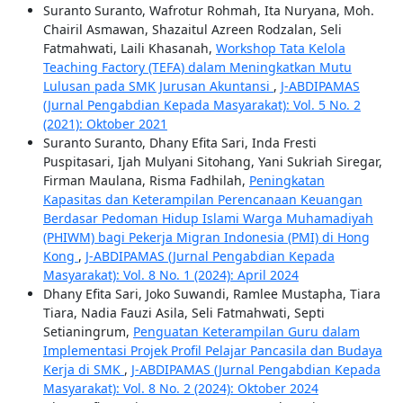
Suranto Suranto, Wafrotur Rohmah, Ita Nuryana, Moh.
Chairil Asmawan, Shazaitul Azreen Rodzalan, Seli
Fatmahwati, Laili Khasanah,
Workshop Tata Kelola
Teaching Factory (TEFA) dalam Meningkatkan Mutu
Lulusan pada SMK Jurusan Akuntansi
,
J-ABDIPAMAS
(Jurnal Pengabdian Kepada Masyarakat): Vol. 5 No. 2
(2021): Oktober 2021
Suranto Suranto, Dhany Efita Sari, Inda Fresti
Puspitasari, Ijah Mulyani Sitohang, Yani Sukriah Siregar,
Firman Maulana, Risma Fadhilah,
Peningkatan
Kapasitas dan Keterampilan Perencanaan Keuangan
Berdasar Pedoman Hidup Islami Warga Muhamadiyah
(PHIWM) bagi Pekerja Migran Indonesia (PMI) di Hong
Kong
,
J-ABDIPAMAS (Jurnal Pengabdian Kepada
Masyarakat): Vol. 8 No. 1 (2024): April 2024
Dhany Efita Sari, Joko Suwandi, Ramlee Mustapha, Tiara
Tiara, Nadia Fauzi Asila, Seli Fatmahwati, Septi
Setianingrum,
Penguatan Keterampilan Guru dalam
Implementasi Projek Profil Pelajar Pancasila dan Budaya
Kerja di SMK
,
J-ABDIPAMAS (Jurnal Pengabdian Kepada
Masyarakat): Vol. 8 No. 2 (2024): Oktober 2024