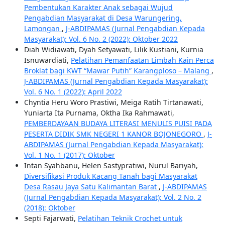
Pembentukan Karakter Anak sebagai Wujud
Pengabdian Masyarakat di Desa Warungering,
Lamongan
,
J-ABDIPAMAS (Jurnal Pengabdian Kepada
Masyarakat): Vol. 6 No. 2 (2022): Oktober 2022
Diah Widiawati, Dyah Setyawati, Lilik Kustiani, Kurnia
Isnuwardiati,
Pelatihan Pemanfaatan Limbah Kain Perca
Broklat bagi KWT “Mawar Putih” Karangploso – Malang
,
J-ABDIPAMAS (Jurnal Pengabdian Kepada Masyarakat):
Vol. 6 No. 1 (2022): April 2022
Chyntia Heru Woro Prastiwi, Meiga Ratih Tirtanawati,
Yuniarta Ita Purnama, Oktha Ika Rahmawati,
PEMBERDAYAAN BUDAYA LITERASI MENULIS PUISI PADA
PESERTA DIDIK SMK NEGERI 1 KANOR BOJONEGORO
,
J-
ABDIPAMAS (Jurnal Pengabdian Kepada Masyarakat):
Vol. 1 No. 1 (2017): Oktober
Intan Syahbanu, Helen Sastypratiwi, Nurul Bariyah,
Diversifikasi Produk Kacang Tanah bagi Masyarakat
Desa Rasau Jaya Satu Kalimantan Barat
,
J-ABDIPAMAS
(Jurnal Pengabdian Kepada Masyarakat): Vol. 2 No. 2
(2018): Oktober
Septi Fajarwati,
Pelatihan Teknik Crochet untuk