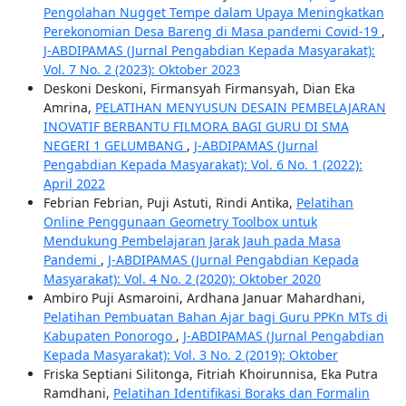
Pengolahan Nugget Tempe dalam Upaya Meningkatkan
Perekonomian Desa Bareng di Masa pandemi Covid-19
,
J-ABDIPAMAS (Jurnal Pengabdian Kepada Masyarakat):
Vol. 7 No. 2 (2023): Oktober 2023
Deskoni Deskoni, Firmansyah Firmansyah, Dian Eka
Amrina,
PELATIHAN MENYUSUN DESAIN PEMBELAJARAN
INOVATIF BERBANTU FILMORA BAGI GURU DI SMA
NEGERI 1 GELUMBANG
,
J-ABDIPAMAS (Jurnal
Pengabdian Kepada Masyarakat): Vol. 6 No. 1 (2022):
April 2022
Febrian Febrian, Puji Astuti, Rindi Antika,
Pelatihan
Online Penggunaan Geometry Toolbox untuk
Mendukung Pembelajaran Jarak Jauh pada Masa
Pandemi
,
J-ABDIPAMAS (Jurnal Pengabdian Kepada
Masyarakat): Vol. 4 No. 2 (2020): Oktober 2020
Ambiro Puji Asmaroini, Ardhana Januar Mahardhani,
Pelatihan Pembuatan Bahan Ajar bagi Guru PPKn MTs di
Kabupaten Ponorogo
,
J-ABDIPAMAS (Jurnal Pengabdian
Kepada Masyarakat): Vol. 3 No. 2 (2019): Oktober
Friska Septiani Silitonga, Fitriah Khoirunnisa, Eka Putra
Ramdhani,
Pelatihan Identifikasi Boraks dan Formalin