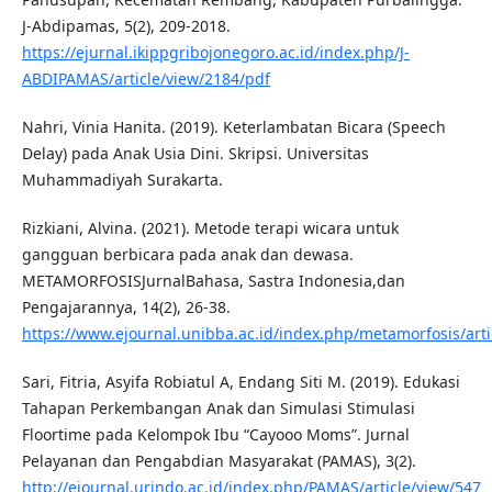
J-Abdipamas, 5(2), 209-2018.
https://ejurnal.ikippgribojonegoro.ac.id/index.php/J-
ABDIPAMAS/article/view/2184/pdf
Nahri, Vinia Hanita. (2019). Keterlambatan Bicara (Speech
Delay) pada Anak Usia Dini. Skripsi. Universitas
Muhammadiyah Surakarta.
Rizkiani, Alvina. (2021). Metode terapi wicara untuk
gangguan berbicara pada anak dan dewasa.
METAMORFOSISJurnalBahasa, Sastra Indonesia,dan
Pengajarannya, 14(2), 26-38.
https://www.ejournal.unibba.ac.id/index.php/metamorfosis/arti
Sari, Fitria, Asyifa Robiatul A, Endang Siti M. (2019). Edukasi
Tahapan Perkembangan Anak dan Simulasi Stimulasi
Floortime pada Kelompok Ibu “Cayooo Moms”. Jurnal
Pelayanan dan Pengabdian Masyarakat (PAMAS), 3(2).
http://ejournal.urindo.ac.id/index.php/PAMAS/article/view/547