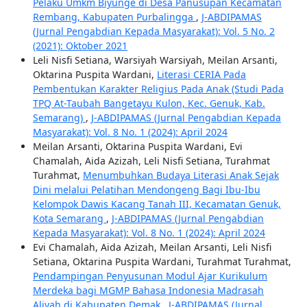
Pelaku Umkm Biyunge di Desa Panusupan Kecamatan
Rembang, Kabupaten Purbalingga
,
J-ABDIPAMAS
(Jurnal Pengabdian Kepada Masyarakat): Vol. 5 No. 2
(2021): Oktober 2021
Leli Nisfi Setiana, Warsiyah Warsiyah, Meilan Arsanti,
Oktarina Puspita Wardani,
Literasi CERIA Pada
Pembentukan Karakter Religius Pada Anak (Studi Pada
TPQ At-Taubah Bangetayu Kulon, Kec. Genuk, Kab.
Semarang)
,
J-ABDIPAMAS (Jurnal Pengabdian Kepada
Masyarakat): Vol. 8 No. 1 (2024): April 2024
Meilan Arsanti, Oktarina Puspita Wardani, Evi
Chamalah, Aida Azizah, Leli Nisfi Setiana, Turahmat
Turahmat,
Menumbuhkan Budaya Literasi Anak Sejak
Dini melalui Pelatihan Mendongeng Bagi Ibu-Ibu
Kelompok Dawis Kacang Tanah III, Kecamatan Genuk,
Kota Semarang
,
J-ABDIPAMAS (Jurnal Pengabdian
Kepada Masyarakat): Vol. 8 No. 1 (2024): April 2024
Evi Chamalah, Aida Azizah, Meilan Arsanti, Leli Nisfi
Setiana, Oktarina Puspita Wardani, Turahmat Turahmat,
Pendampingan Penyusunan Modul Ajar Kurikulum
Merdeka bagi MGMP Bahasa Indonesia Madrasah
Aliyah di Kabupaten Demak
,
J-ABDIPAMAS (Jurnal