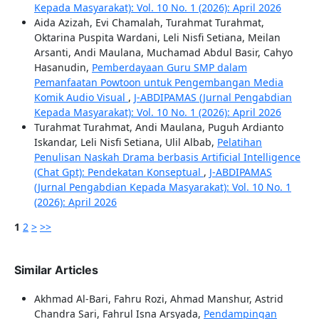
Kepada Masyarakat): Vol. 10 No. 1 (2026): April 2026
Aida Azizah, Evi Chamalah, Turahmat Turahmat,
Oktarina Puspita Wardani, Leli Nisfi Setiana, Meilan
Arsanti, Andi Maulana, Muchamad Abdul Basir, Cahyo
Hasanudin,
Pemberdayaan Guru SMP dalam
Pemanfaatan Powtoon untuk Pengembangan Media
Komik Audio Visual
,
J-ABDIPAMAS (Jurnal Pengabdian
Kepada Masyarakat): Vol. 10 No. 1 (2026): April 2026
Turahmat Turahmat, Andi Maulana, Puguh Ardianto
Iskandar, Leli Nisfi Setiana, Ulil Albab,
Pelatihan
Penulisan Naskah Drama berbasis Artificial Intelligence
(Chat Gpt): Pendekatan Konseptual
,
J-ABDIPAMAS
(Jurnal Pengabdian Kepada Masyarakat): Vol. 10 No. 1
(2026): April 2026
1
2
>
>>
Similar Articles
Akhmad Al-Bari, Fahru Rozi, Ahmad Manshur, Astrid
Chandra Sari, Fahrul Isna Arsyada,
Pendampingan