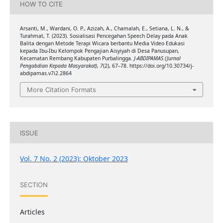
HOW TO CITE
Arsanti, M., Wardani, O. P., Azizah, A., Chamalah, E., Setiana, L. N., &
Turahmat, T. (2023). Sosialisasi Pencegahan Speech Delay pada Anak
Balita dengan Metode Terapi Wicara berbantu Media Video Edukasi
kepada Ibu-Ibu Kelompok Pengajian Aisyiyah di Desa Panusupan,
Kecamatan Rembang Kabupaten Purbalingga.
J-ABDIPAMAS (Jurnal
Pengabdian Kepada Masyarakat)
,
7
(2), 67–78. https://doi.org/10.30734/j-
abdipamas.v7i2.2864
More Citation Formats
ISSUE
Vol. 7 No. 2 (2023): Oktober 2023
SECTION
Articles