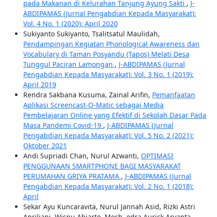
pada Makanan di Kelurahan Tanjung Ayung Sakti
,
J-
ABDIPAMAS (Jurnal Pengabdian Kepada Masyarakat):
Vol. 4 No. 1 (2020): April 2020
Sukiyanto Sukiyanto, Tsalitsatul Maulidah,
Pendampingan Kegiatan Phonological Awareness dan
Vocabulary di Taman Posyandu (Tapos) Melati Desa
Tunggul Paciran Lamongan
,
J-ABDIPAMAS (Jurnal
Pengabdian Kepada Masyarakat): Vol. 3 No. 1 (2019):
April 2019
Rendra Sakbana Kusuma, Zainal Arifin,
Pemanfaatan
Aplikasi Screencast-O-Matic sebagai Media
Pembelajaran Online yang Efektif di Sekolah Dasar Pada
Masa Pandemi Covid-19
,
J-ABDIPAMAS (Jurnal
Pengabdian Kepada Masyarakat): Vol. 5 No. 2 (2021):
Oktober 2021
Andi Supriadi Chan, Nurul Azwanti,
OPTIMASI
PENGGUNAAN SMARTPHONE BAGI MASYARAKAT
PERUMAHAN GRIYA PRATAMA
,
J-ABDIPAMAS (Jurnal
Pengabdian Kepada Masyarakat): Vol. 2 No. 1 (2018):
April
Sekar Ayu Kuncaravita, Nurul Jannah Asid, Rizki Astri
Apriliani, Wisnu Abiarto, Moch. edra Aurick Aryanta,