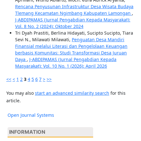
Rencana Penyusunan Infrastruktur Desa Wisata Budaya
Tlemang Kecamatan Ngimbang Kabupaten Lamongan
,
J-ABDIPAMAS (Jurnal Pengabdian Kepada Masyarakat):
Vol. 8 No. 2 (2024): Oktober 2024
Tri Dyah Prastiti, Berlina Hidayati, Sucipto Sucipto, Tiara
Sevi N., Milawati Milawati,
Penguatan Desa Mandiri
Finansial melalui Literasi dan Pengelolaan Keuangan
berbasis Komunitas: Studi Transformasi Desa Juruan
Daya
,
J-ABDIPAMAS (Jurnal Pengabdian Kepada
Masyarakat): Vol. 10 No. 1 (2026): April 2026
<<
<
1
2
3
4
5
6
7
>
>>
You may also
start an advanced similarity search
for this
article.
Open Journal Systems
INFORMATION