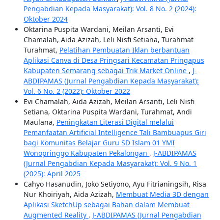
Pengabdian Kepada Masyarakat): Vol. 8 No. 2 (2024):
Oktober 2024
Oktarina Puspita Wardani, Meilan Arsanti, Evi
Chamalah, Aida Azizah, Leli Nisfi Setiana, Turahmat
Turahmat,
Pelatihan Pembuatan Iklan berbantuan
Aplikasi Canva di Desa Pringsari Kecamatan Pringapus
Kabupaten Semarang sebagai Trik Market Online
,
J-
ABDIPAMAS (Jurnal Pengabdian Kepada Masyarakat):
Vol. 6 No. 2 (2022): Oktober 2022
Evi Chamalah, Aida Azizah, Meilan Arsanti, Leli Nisfi
Setiana, Oktarina Puspita Wardani, Turahmat, Andi
Maulana,
Peningkatan Literasi Digital melalui
Pemanfaatan Artificial Intelligence Tali Bambuapus Giri
bagi Komunitas Belajar Guru SD Islam 01 YMI
Wonopringgo Kabupaten Pekalongan
,
J-ABDIPAMAS
(Jurnal Pengabdian Kepada Masyarakat): Vol. 9 No. 1
(2025): April 2025
Cahyo Hasanudin, Joko Setiyono, Ayu Fitrianingsih, Risa
Nur Khoiriyah, Aida Azizah,
Membuat Media 3D dengan
Aplikasi SketchUp sebagai Bahan dalam Membuat
Augmented Reality
,
J-ABDIPAMAS (Jurnal Pengabdian