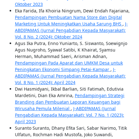
Oktober 2023
Eka Farida, Ifa Khoiria Ningrum, Dewi Endah Fajariana,
Pendampingan Pembuatan Nama Store dan Digital
Marketing Untuk Meningkatkan Usaha Sarung BHS
,
J-
ABDIPAMAS (Jurnal Pengabdian Kepada Masyarakat):
Vol. 8 No. 2 (2024): Oktober 2024
Agus Ika Putra, Enno Yuniarto, S. Siswanto, Soewignjo
Agus Nugroho, Syawal Satibi, K Khairat, Syamsu
Herman, Muhammad Saeri, Arisman Adnan,
Pendampingan Pada Aparat dan UMKM Desa untuk
Peningkatan Ekonomi Simpang Petai-Kampar
,
J-
ABDIPAMAS (Jurnal Pengabdian Kepada Masyarakat):
Vol. 8 No. 1 (2024): April 2024
Dwi Hasmidyani, Ikbal Barlian, Siti Fatimah, Edutivia
Mardetini, Dian Eka Amrina,
Pendampingan Strategi
Branding dan Pembuatan Laporan Keuangan bagi
Wirusaha Pemula Milenial
,
J-ABDIPAMAS (Jurnal
Pengabdian Kepada Masyarakat): Vol. 7 No. 1 (2023):
April 2023
Suranto Suranto, Dhany Efita Sari, Sabar Narimo, Titik
Ulfatun, Rochman Hadi Mustofa, Joko Suwandi,