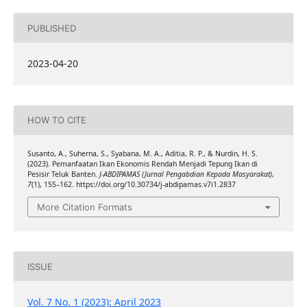
PUBLISHED
2023-04-20
HOW TO CITE
Susanto, A., Suherna, S., Syabana, M. A., Aditia, R. P., & Nurdin, H. S.
(2023). Pemanfaatan Ikan Ekonomis Rendah Menjadi Tepung Ikan di
Pesisir Teluk Banten.
J-ABDIPAMAS (Jurnal Pengabdian Kepada Masyarakat)
,
7
(1), 155–162. https://doi.org/10.30734/j-abdipamas.v7i1.2837
More Citation Formats
ISSUE
Vol. 7 No. 1 (2023): April 2023