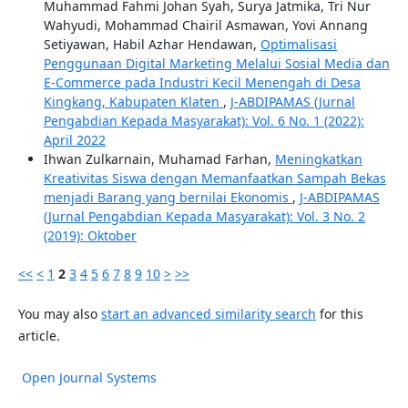
Muhammad Fahmi Johan Syah, Surya Jatmika, Tri Nur
Wahyudi, Mohammad Chairil Asmawan, Yovi Annang
Setiyawan, Habil Azhar Hendawan,
Optimalisasi
Penggunaan Digital Marketing Melalui Sosial Media dan
E-Commerce pada Industri Kecil Menengah di Desa
Kingkang, Kabupaten Klaten
,
J-ABDIPAMAS (Jurnal
Pengabdian Kepada Masyarakat): Vol. 6 No. 1 (2022):
April 2022
Ihwan Zulkarnain, Muhamad Farhan,
Meningkatkan
Kreativitas Siswa dengan Memanfaatkan Sampah Bekas
menjadi Barang yang bernilai Ekonomis
,
J-ABDIPAMAS
(Jurnal Pengabdian Kepada Masyarakat): Vol. 3 No. 2
(2019): Oktober
<<
<
1
2
3
4
5
6
7
8
9
10
>
>>
You may also
start an advanced similarity search
for this
article.
Open Journal Systems