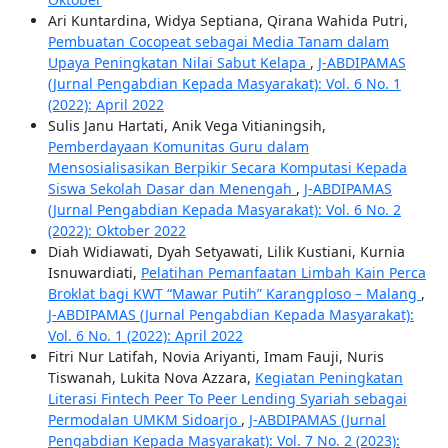
Ari Kuntardina, Widya Septiana, Qirana Wahida Putri,
Pembuatan Cocopeat sebagai Media Tanam dalam
Upaya Peningkatan Nilai Sabut Kelapa
,
J-ABDIPAMAS
(Jurnal Pengabdian Kepada Masyarakat): Vol. 6 No. 1
(2022): April 2022
Sulis Janu Hartati, Anik Vega Vitianingsih,
Pemberdayaan Komunitas Guru dalam
Mensosialisasikan Berpikir Secara Komputasi Kepada
Siswa Sekolah Dasar dan Menengah
,
J-ABDIPAMAS
(Jurnal Pengabdian Kepada Masyarakat): Vol. 6 No. 2
(2022): Oktober 2022
Diah Widiawati, Dyah Setyawati, Lilik Kustiani, Kurnia
Isnuwardiati,
Pelatihan Pemanfaatan Limbah Kain Perca
Broklat bagi KWT “Mawar Putih” Karangploso – Malang
,
J-ABDIPAMAS (Jurnal Pengabdian Kepada Masyarakat):
Vol. 6 No. 1 (2022): April 2022
Fitri Nur Latifah, Novia Ariyanti, Imam Fauji, Nuris
Tiswanah, Lukita Nova Azzara,
Kegiatan Peningkatan
Literasi Fintech Peer To Peer Lending Syariah sebagai
Permodalan UMKM Sidoarjo
,
J-ABDIPAMAS (Jurnal
Pengabdian Kepada Masyarakat): Vol. 7 No. 2 (2023):