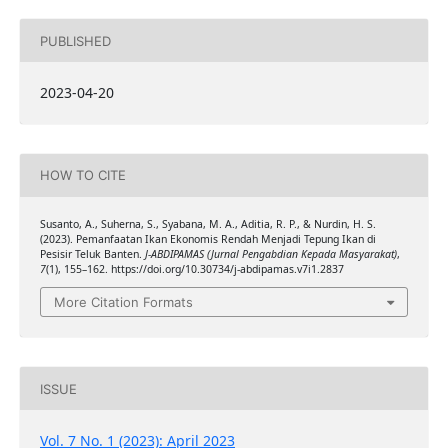
PUBLISHED
2023-04-20
HOW TO CITE
Susanto, A., Suherna, S., Syabana, M. A., Aditia, R. P., & Nurdin, H. S.
(2023). Pemanfaatan Ikan Ekonomis Rendah Menjadi Tepung Ikan di
Pesisir Teluk Banten.
J-ABDIPAMAS (Jurnal Pengabdian Kepada Masyarakat)
,
7
(1), 155–162. https://doi.org/10.30734/j-abdipamas.v7i1.2837
More Citation Formats
ISSUE
Vol. 7 No. 1 (2023): April 2023