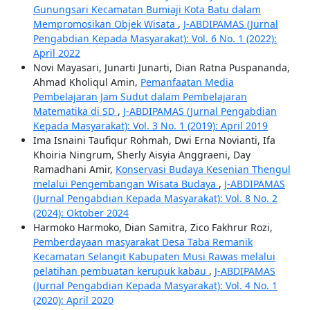
Gunungsari Kecamatan Bumiaji Kota Batu dalam
Mempromosikan Objek Wisata
,
J-ABDIPAMAS (Jurnal
Pengabdian Kepada Masyarakat): Vol. 6 No. 1 (2022):
April 2022
Novi Mayasari, Junarti Junarti, Dian Ratna Puspananda,
Ahmad Kholiqul Amin,
Pemanfaatan Media
Pembelajaran Jam Sudut dalam Pembelajaran
Matematika di SD
,
J-ABDIPAMAS (Jurnal Pengabdian
Kepada Masyarakat): Vol. 3 No. 1 (2019): April 2019
Ima Isnaini Taufiqur Rohmah, Dwi Erna Novianti, Ifa
Khoiria Ningrum, Sherly Aisyia Anggraeni, Day
Ramadhani Amir,
Konservasi Budaya Kesenian Thengul
melalui Pengembangan Wisata Budaya
,
J-ABDIPAMAS
(Jurnal Pengabdian Kepada Masyarakat): Vol. 8 No. 2
(2024): Oktober 2024
Harmoko Harmoko, Dian Samitra, Zico Fakhrur Rozi,
Pemberdayaan masyarakat Desa Taba Remanik
Kecamatan Selangit Kabupaten Musi Rawas melalui
pelatihan pembuatan kerupuk kabau
,
J-ABDIPAMAS
(Jurnal Pengabdian Kepada Masyarakat): Vol. 4 No. 1
(2020): April 2020