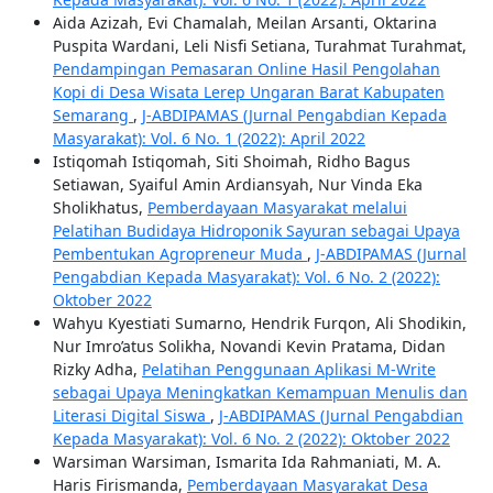
Aida Azizah, Evi Chamalah, Meilan Arsanti, Oktarina
Puspita Wardani, Leli Nisfi Setiana, Turahmat Turahmat,
Pendampingan Pemasaran Online Hasil Pengolahan
Kopi di Desa Wisata Lerep Ungaran Barat Kabupaten
Semarang
,
J-ABDIPAMAS (Jurnal Pengabdian Kepada
Masyarakat): Vol. 6 No. 1 (2022): April 2022
Istiqomah Istiqomah, Siti Shoimah, Ridho Bagus
Setiawan, Syaiful Amin Ardiansyah, Nur Vinda Eka
Sholikhatus,
Pemberdayaan Masyarakat melalui
Pelatihan Budidaya Hidroponik Sayuran sebagai Upaya
Pembentukan Agropreneur Muda
,
J-ABDIPAMAS (Jurnal
Pengabdian Kepada Masyarakat): Vol. 6 No. 2 (2022):
Oktober 2022
Wahyu Kyestiati Sumarno, Hendrik Furqon, Ali Shodikin,
Nur Imro’atus Solikha, Novandi Kevin Pratama, Didan
Rizky Adha,
Pelatihan Penggunaan Aplikasi M-Write
sebagai Upaya Meningkatkan Kemampuan Menulis dan
Literasi Digital Siswa
,
J-ABDIPAMAS (Jurnal Pengabdian
Kepada Masyarakat): Vol. 6 No. 2 (2022): Oktober 2022
Warsiman Warsiman, Ismarita Ida Rahmaniati, M. A.
Haris Firismanda,
Pemberdayaan Masyarakat Desa